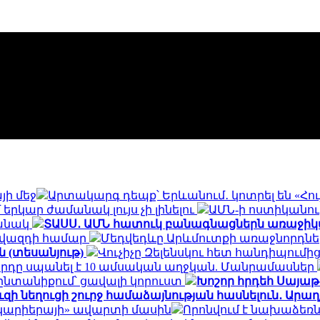
յի մեջ
Արտակարգ դեպք՝ Երևանում․ կոտրել են «Հու
երկար ժամանակ լույս չի լինելու
ԱՄՆ-ի ոստիկանութ
մանակ
ՏԱՍՍ․ ԱՄՆ հատուկ բանագնացներն առաջիկա 1
գովազդի համար
Մեդվեդևը Արևմուտքի առաջնորդներ
ն (տեսանյութ)
Վուչիչը Զելենսկու հետ հանդիպում
րդը սպանել է 10 ամսական աղջկան. Մանրամասներ
ընտանիքում՝ ցավալի կորուստ
Խոշոր հրդեհ Սայաթ
զի նեղուցի շուրջ համաձայնության հասնելուն․ Արաղ
ի կարիերայի» ավարտի մասին
Որոնվում է նախաձեռ