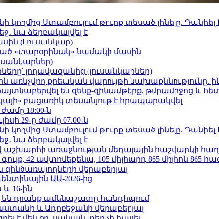
 կողմից Ստամբուլում թուրք տեսած լինելը. Դանիել
ջ․ նա ձերբակալվել է
ասին (Լուսանկար)
ացած «տարօրինակ» նամակի մասին
ւսանկարներ)
երը՝ լողավազանից (լուսանկարներ)
ո»-ին առնչվող քրեական վարույթի նախաքննությունը. ի
 հայտնաբերվել են զենք-զինամթերք, թմրամիջոց և հ
րկայի» բացառիկ տեսանյութ է հրապարակվել
 ժամը 18:00-ն
ւլիսի 29-ը ժամը 07.00-ն
 կողմից Ստամբուլում թուրք տեսած լինելը. Դանիել
ջ․ նա ձերբակալվել է
աշխարհի առաջնության մեդալային հաշվարկի հաղ
ւյք, 42 ավտոմեքենա, 105 միլիարդ 865 միլիոն 865 հ
 զինծառայողների վերաբերյալ
ենտինային ԱԱ-2026-ից
 և 16-ին
 են դրանք ամենաշատը հանդիպում
աստանի և Ադրբեջանի վերաբերյալ
լ է մեկ օր, սակայն տեղ չի հասել