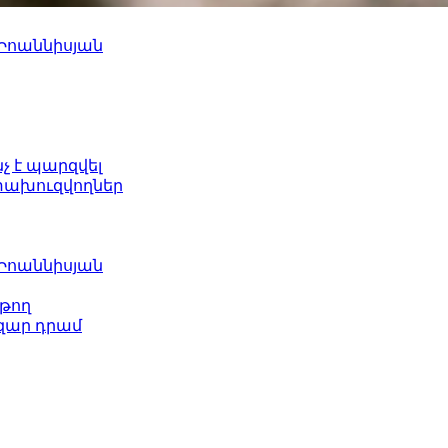
 Իոաննիսյան
նչ է պարզվել
ետախուզվողներ
 Իոաննիսյան
թող
ազար դրամ