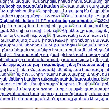
ցել վերջին անգամ համբուրելու իրենց որդու ճակատ
ն միջանցքի զարգացման համար
Վրաստանի վարչապետ
նձազերծելու մեջ
Սերբիայում աջակցել են Ուկրա
 Թրամփի արձագանքը. CBS News
Ռուսաստանը «Իսկանդ
 Զելենսկին մտնում է ՌԴ դաշնակցի «տարածք»
ՉԹՕ-ն
էր ծախսվել մոտ 1 տրիլիոն դոլար
Էստոնիայում կո
 2,5 միլիոն ռուբլի է բերել
«Արսենալը» պայթեցրեց
 արել Եվրամիությանը
Չինաստանը պատրաստ է 
ն բացահայտել է ԱՄՆ-ի հետ Patriot-ի հրթիռների մ
շխարհային ներդրումային քարտեզում
Տղամարդը ծե
ւ ընտանեկան տվյալների հրապարակումն անընդունե
ենսկու՝ Ռուսաստանի դաշնակցի հետ բանակցություն
յի գլխավոր օդանավակայանը դադարեցրել է չվերթն
ին, երբ այն դադարի օգտակար լինել Ռուսաստանի դ
ել է ԵՄ-ի հետ Հայաստանի մերձեցման հնարավոր 
ններ
Ի՞նչ է Patriot հրթիռային համակարգը և ինչո
իյսկ մեկնող նավերի անցումը սահմանափակվում է
ացել է Լիոնել Մեսսիի հայրը՝ Խորխե Մեսսին
Ռուբի
արիայում անօդաչու թռչող սարք է պայթել գազատարի
ադրբեջանական խաղաղության գործընթացը․ «Խաղաղո
գում է․ մտահոգված են Հայ առաքելական եկեղեցու