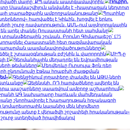
ը. զոհվածի մայրը՝ ՔՊ-ական պատգամավորին
Ռուբիո․
ը Սաակաշվիլուն անվանել է «խայտառակ կեղտոտ
ինայի տարածքային ամբողջականությանը
Պուտինը
երներով» հարվածել է Կիևին․ խոցվել է երկու
երի շուրջ դավադրություն․ ԱՄՆ-ում այլմոլորակային
չ են արել փակել Ռուսաստանի հետ սահմանը
 տրանսֆերային շուկան․ Բրունո Գիմարայեշը՝ £75
խորացնել Հայաստանի հետ ռազմավարական
ատակարարման պայմանավորվածությունները
ծել է շտապօգնության բժշկին և վարորդին
ՄԻՊ-ը
լի է
Գերմանիային մեղադրել են Եվրամիության
ների թեմաները
Մեդվեդևը Ուրսուլա ֆոն դեր
երի ընդունումը Էթնա հրաբխի ժայթքման
եմ»
Գելենջիկում լողափերը փակվել են ԱԹՍ-ների
հետևանքը
Զելենսկի․ ՌԴ հարվածները ավերել են
ւ են դրա պաշարները սպառվում ամբողջ աշխարհում
Իրանի ԱԳ նախարարը հարևան մահմեդական
նյանը շնորհավորել է խաղաղության հռչակագրի
 կոմպրեսորային կայանից մեկ կիլոմետր
ւթյունը պետք է վերածվի շոշափելի իրականության»
 շուրջ ստեղծված իրավիճակով