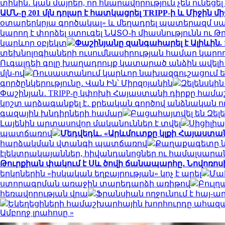
տիկին․ կան մայրեր, որ հնարավորություն չեն ունե
ԱՄՆ-ը 201 մլն դոլար է հատկացրել TRIPP-ի և Միջի
օտարերկրյա գործակալ» և մեղադրել պատերազմ սա
կարող է փորձել ստուգել ՆԱՏՕ-ի միասնությունն ու
կարևոր օբյեկտ
Փաշինյանը զանգահարել է Ալիևին.
տեխնոլոգիաների ուսումնասիրության համար կարող 
Ուգալդեի գոլը խաղադրույք կատարած անձին ավելի քան
մլն-ով
Ռուսաստանում կարևոր նախազգուշացում են
գործընկերությունը․ Վան Ին՝ Միրզոյանին
Զելենսկի
Փաշինյան․ TRIPP-ը կփոխի Հայաստանի դիրքը համա
կոշտ արձագանքել է․ քրեական գործով անձնական ո
գազային խնդիրների համար
Բացահայտվել են Զել
Լայենին արտասովոր մականուններ է տվել
Սիցիլիա
պատճառով
Մեդվեդև․ «Արևմուտքը կլքի Հայաստան
հարձակման վտանգի պատճառով
Քաղաքագետը նշ
էլեկտրակայաններ, հիվանդանոցներ ու համալսարա
Թուրքիան փակում է Սև ծովի ճանապարհը․ Նովոռոս
երկրներին «իսկական եղբայրության» կոչ է արել
Մահ
ստորագրման առաջին տարեդարձի առիթով
Բուլղ
հեռավորության վրա
Ֆրանսիան ողջունում է հայ-
Եկեղեցիների համաշխարհային խորհուրդը ահազան
Ամբողջ լրահոսը »