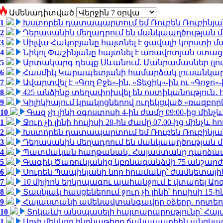
Ամենադիտված
1
Խստորեն դատապարտում եմ Ռուբեն Ռուբինյանի
2
Դերասանին մեղադրում են մանկապղծության մե
3
Սիլվա Հակոբյանը հայտնել է ցավալի կորստի մ
4
Նիկոլ Փաշինյանը հայտնել է առավոտյան ստ
5
Արտակարգ դեպք Սևանում. Մանրամասներ (լո
6
Հասմիկ Կարապետյանի համարձակ լուսանկարն
7
Ավարտվել է «Գող Բջե»-ին, «Տեցիկ»-ին ու «Գոջ
8
425 անձինք տեղափոխվել են ոստիկանություն․
9
Կիլիկիայում կրակոցներով ուղեկցված «ռազբո
10
Գազ չի լինի օգոստոսի 4-ին ժամը 09:00-ից մինչև
1
Ջուր չի լինի հուլիսի 28-ին ժամը 07.00-ից մինչև հո
2
Խստորեն դատապարտում եմ Ռուբեն Ռուբինյանի
3
Դերասանին մեղադրում են մանկապղծության մե
4
Պատմական հաղթանակ․ Հայաստանը դարձավ 
5
Գագիկ Ծառուկյանից կբռնագանձվի 75 անշարժ գո
6
Սուրեն Պապիկյանի նոր հրամանը՝ ժամկետային
7
10 միլիոն երկրպագու պահանջում է վտարել Արգ
8
Տասնյակ հասցեներում ջուր չի լինի՝ հուլիսի 15-ին
9
Հայաստանի ամենավտանգավոր օձերը. որտեղ
10
Տոկաևի անսպասելի հայտարարությունը՝ Հայ
1
Սոչի մեկնող ինքնաթիռը ճանապարհին անցկացրե