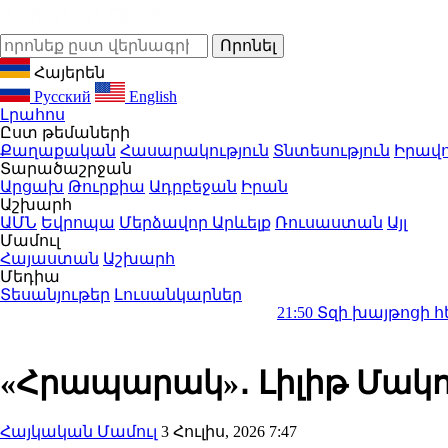
Հայերեն
Русский
English
Լրահոս
Ըստ թեմաների
Քաղաքական
Հասարակություն
Տնտեսություն
Իրավո
Տարածաշրջան
Արցախ
Թուրքիա
Ադրբեջան
Իրան
Աշխարհ
ԱՄՆ
Եվրոպա
Մերձավոր Արևելք
Ռուսաստան
Այլ
Մամուլ
Հայաստան
Աշխարհ
Մեդիա
Տեսանյութեր
Լուսանկարներ
21:50
Տզի խայթոցի հետևանքով կի
«Հրապարակ»․ Լիլիթ Մակո
Հայկական Մամուլ
3 Հուլիս, 2026 7:47