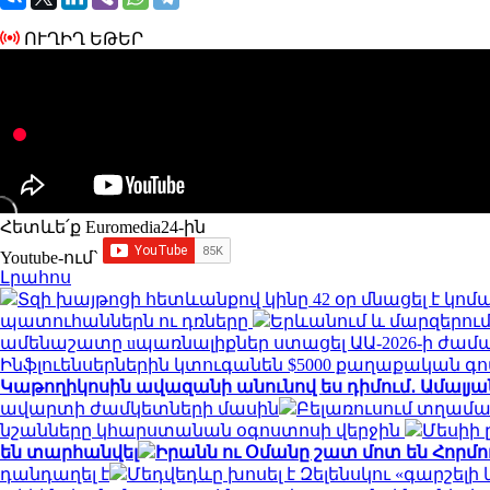
ՈՒՂԻՂ ԵԹԵՐ
Հետևե՛ք Euromedia24-ին
Youtube-ում`
Լրահոս
Տզի խայթոցի հետևանքով կինը 42 օր մնացել է կոմա
պատուհաններն ու դռները
Երևանում և մարզերում 
ամենաշատը uպառնալիքներ ստացել ԱԱ-2026-ի ժա
Ինֆլուենսերներին կտուգանեն $5000 քաղաքական 
Կաթողիկոսին ավազանի անունով ես դիմում․ Ամալյա
ավարտի ժամկետների մասին
Բելառուսում տղամա
նշանները կհարստանան օգոստոսի վերջին
Մեսիի 
են տարհանվել
Իրանն ու Օմանը շատ մոտ են Հորմու
դանդաղել է
Մեդվեդևը խոսել է Զելենսկու «գարշել