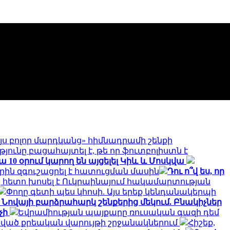
յս բոլոր մարդկանց» հիմնադրամի շենքի
յունը բացահայտել է, թե որ ֆուտբոլիստն է
0 օրում կարող են այցելել Կիև և Մոսկվա
ին զգուշացրել է հատուցման մասին
Դու ո՞վ ես, որ
ից հետո խոսել է Ուկրաինայում հակամարտության
Փողը գետի պես կհոսի. Այս երեք կենդանակերպի
 Նովայի բարձրահարկ շենքերից մեկում. Բնակիչներ
չի
Եվրամիության պայքարը ռուսական գազի դեմ
նված քրեական վարույթի շրջանակներում
Հիշեք,