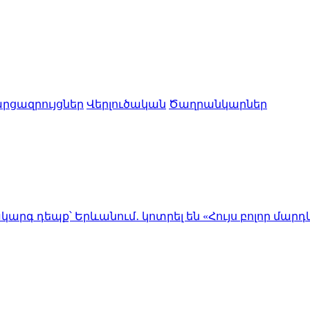
րցազրույցներ
Վերլուծական
Ծաղրանկարներ
Երևանում․ կոտրել են «Հույս բոլոր մարդկանց» հիմ