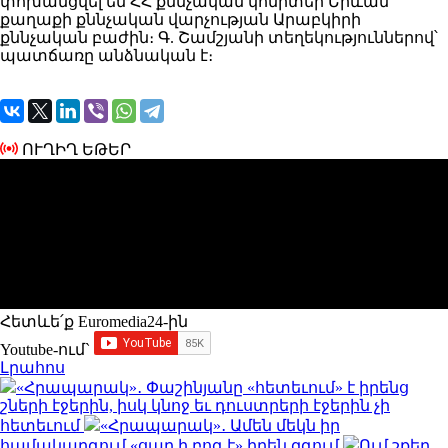
փոխանցվել են ՀՀ քննչական կոմիտեի Երևան
քաղաքի քննչական վարչության Արաբկիրի
քննչական բաժին։ Գ. Շամշյանի տեղեկություններով՝
պատճառը անձնական է։
ՈՒՂԻՂ ԵԹԵՐ
Հետևե՛ք Euromedia24-ին
Youtube-ում`
Լրահոս
«Հրապարակ»․ Փաշինյանը «հետեւում» է իրենց
շների էջերին, իսկ կնոջ եւ դուստրերի էջերին չի
հետեւում
«Հրապարակ»․ Ամեն մեկն իր
համակարգում «ցար ի բոգ է» իրեն զգում
Ում շքեղ