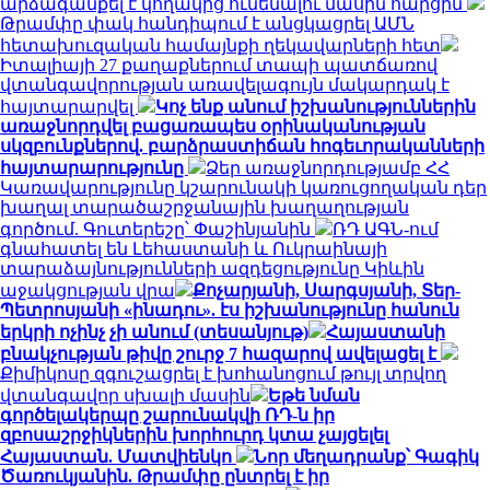
արձագանքել է կողակից ունենալու մասին հարցին
Թրամփը փակ հանդիպում է անցկացրել ԱՄՆ
հետախուզական համայնքի ղեկավարների հետ
Իտալիայի 27 քաղաքներում տապի պատճառով
վտանգավորության առավելագույն մակարդակ է
հայտարարվել
Կոչ ենք անում իշխանություններին
առաջնորդվել բացառապես օրինականության
սկզբունքներով. բարձրաստիճան հոգեւորականների
հայտարարությունը
Ձեր առաջնորդությամբ ՀՀ
Կառավարությունը կշարունակի կառուցողական դեր
խաղալ տարածաշրջանային խաղաղության
գործում. Գուտերեշը՝ Փաշինյանին
ՌԴ ԱԳՆ-ում
գնահատել են Լեհաստանի և Ուկրաինայի
տարաձայնությունների ազդեցությունը Կիևին
աջակցության վրա
Քոչարյանի, Սարգսյանի, Տեր-
Պետրոսյանի «ինադու». էս իշխանությունը հանուն
երկրի ոչինչ չի անում (տեսանյութ)
Հայաստանի
բնակչության թիվը շուրջ 7 հազարով ավելացել է
Քիմիկոսը զգուշացրել է խոհանոցում թույլ տրվող
վտանգավոր սխալի մասին
Եթե նման
գործելակերպը շարունակվի ՌԴ-ն իր
զբոսաշրջիկներին խորհուրդ կտա չայցելել
Հայաստան. Մատվիենկո
Նոր մեղադրանք՝ Գագիկ
Ծառուկյանին. Թրամփը ընտրել է իր