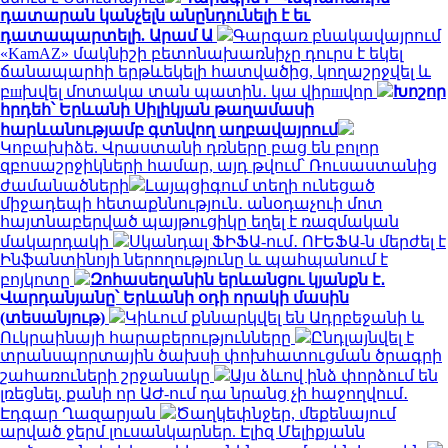
դատարան կանչելն անընդունելի է եւ
դատապարտելի. Արամ Ա
Գարգառ բնակավայրում
«KamAZ» մակնիշի բետոնախառնիչը դուրս է եկել
ճանապարհի երթևեկելի հատվածից, կողաշրջվել և
բшխվել մոտակա տան պատին․ կա վիրшվոր
Խոշոր
հրդեհ՝ Երևանի Սիլիկյան թաղամասի
հարևանությամբ գտնվող աղբավայրում
Կոբախիձե. Վրաստանի դռները բաց են բոլոր
զբոսաշրջիկների համար, այդ թվում՝ Ռուսաստանից
ժամանածների
Լայպցիգում տեղի ունեցած
միջադեպի հետաքննություն․ անօդաչուի մոտ
հայտնաբերված պայթուցիկը եղել է ռազմական
մակարդակի
Սկանդալ ՖԻՖԱ-ում․ ՈՒԵՖԱ-ն մերժել է
Ինֆանտինոյի ներողությունը և պահպանում է
բոյկոտը
Զոհասեղանին երևանցու կյանքն է․
Վարդանյանը՝ Երևանի օդի որակի մասին
(տեսանյութ)
Կիևում քննարկվել են Ադրբեջանի և
Ուկրաինայի հարաբերությունները
Ընդլայնվել է
տրանսպորտային ծախսի փոխհատուցման ծրագրի
շահառուների շրջանակը
Այս ձևով ինձ փորձում են
լռեցնել, քանի որ ԱԺ-ում դա նրանց չի հաջողվում․
Էդգար Ղազարյան
Ծաղկեփնջեր, մեքենայում
արված ջերմ լուսանկարներ. Էլիզ Մելիքյանն