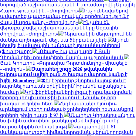
նորոգված աշխատասենյակն է տրամադրվել Արայիկ
Հարությունյանին. «Ժողովուրդ»
Ինչ ունեցվածքով
ավարտեց պատգամավորական գործունեությունը
Հայկ Սարգսյանը. «Ժողովուրդ»
Ինչպես են
վերաբաշխվել աշխատասենյակները Ազգային
ժողովում. «Ժողովուրդ»
Դերասանին մեղադրում են
մանկապղծության մեջ․ նա ձերբակալվել է
Ալսուն
կիսվել է ամառային հանգստի լուսանկարներով
(ֆոտոշարք)
«Ռեալը» հայտարարել է Յան
Դիոմանդեի տրանսֆերի մասին․ պաշտոնական
Յան Կոուտոն «Բորուսիա Դորտմունդից» միացել է
«Կոմոյին»
Ծայրահեղ շոգը 2026 թվականին
Եվրոպայում ավելի քան 25 հազար մարդու կյանք է
խլել. Bloomberg
Փեզեշքիանը շնորհակալություն է
հայտնել հարևան երկրներին՝ Իրանին աջակցելու
համար
Կոնֆերենցիաների լիգայի որակավորման
երրորդ փուլի առաջին խաղում «Նոան» ոչ-ոքի
խաղաց «Սյոնի» հետ
Հնդկաստանի հյուսիս-
արևելքում տեղի ունեցած ջրհեղեղների հետևանքով
զոհերի թիվը հասել է 97-ի
Անահիտ Կիրակոսյանի ու
նախկին ամուսինու թանկարժեք նվերը՝ դստեր
հարսանիքին (տեսանյութ)
Կապահովվեն 61
մանկապարտեզի հիմնանորոգման, վերանորոգման