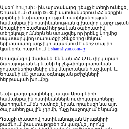
Այսօր՝ հուլիսի 5-ին, արտակարգ դեպք է տեղի ունեցել
Երևանում։ Ժամը 06:30-ի սահմաններում ՀՀ ներքին
գործերի նախարարության ոստիկանության
համայնքային ոստիկանության գլխավոր վարչության
Արաբկիրի բաժնում հերթական օպերատիվ
տեղեկություններն են ստացվել, որ իրենց կողմից
սպասարկվող տարածքի շենքերից մեկում
երիտասարդ աղջիկը սպառնում է վերջ տալ իր
կյանքին, հայտնում է
shamshyan.com–ը։
Ահազանգով ժամանել են նաև ՀՀ ՆԳՆ փրկարար
ծառայության Երևանի հրշեջ-փրկարարական
ջոկատներից մեկից մեկ մարտական հաշվարկ և
Երևանի 103 շտապ օգնության բժիշկների
հերթապահ խումբը։
Նախ քաղաքացիները, ապա Արաբկիրի
համայնքային ոստիկաններն ու փրկարարները
կարողանում են համոզել նրան, որպեսզի նա այդ
ծայրահեղ քայլին չդիմի, ինչը հաջողվում է նրանց։
Դեպքի փաստով ոստիկանության Արաբկիրի
բաժնում փաստաթղթեր են կազմվել, որոնք