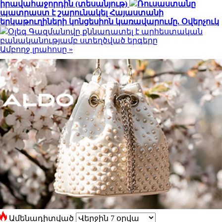
իրավահաջորդին (տեսանյութ)
Ռուսաստանը
պատրաստ է շարունակել Հայաստանի
երկաթուղիների կոնցեսիոն կառավարումը. Օվերչուկ
Օլեգ Գազմանովը քննադատել է արհեստական
բանականությամբ ստեղծված երգերը
Ամբողջ լրահոսը »
Ամենադիտված