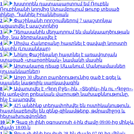
1
Խստորեն դատապարտում եմ Ռուբեն
Ռուբինյանի կողմից Ստամբուլում թուրք տեսած
լինելը. Դանիել Իոաննիսյան
2
Փաշինյանի որոշումներով 7 պաշտոնյա
ազատվել է պաշտոնից
3
Դերասանին մեղադրում են մանկապղծության
մեջ․ նա ձերբակալվել է
4
Սիլվա Հակոբյանը հայտնել է ցավալի կորստի
մասին (Լուսանկար)
5
Նիկոլ Փաշինյանը հայտնել է առավոտյան
ստացած «տարօրինակ» նամակի մասին
6
Արտակարգ դեպք Սևանում. Մանրամասներ
(լուսանկարներ)
7
Արջը 30 մետր բարձրությունից ցած է գցել և
սպանել կաթոլիկ սարկավագին
8
Ավարտվել է «Գող Բջե»-ին, «Տեցիկ»-ին ու «Գոջո»-
ին առնչվող քրեական վարույթի նախաքննությունը.
ինչ է պարզվել
9
425 անձինք տեղափոխվել են ոստիկանություն․
հայտնաբերվել են զենք-զինամթերք, թմրամիջոց և
հետախուզվողներ
10
Գազ չի լինի օգոստոսի 4-ին ժամը 09:00-ից մինչև
ժամը 18:00-ն
1
Ջուր չի լինի հուլիսի 28-ին ժամը 07.00-ից մինչև