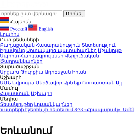
Հայերեն
Русский
English
Լրահոս
Ըստ թեմաների
Քաղաքական
Հասարակություն
Տնտեսություն
Իրավունք
Արտակարգ պատահարներ
Մշակույթ
Սպորտ
Հարցազրույցներ
Վերլուծական
Ծաղրանկարներ
Տարածաշրջան
Արցախ
Թուրքիա
Ադրբեջան
Իրան
Աշխարհ
ԱՄՆ
Եվրոպա
Մերձավոր Արևելք
Ռուսաստան
Այլ
Մամուլ
Հայաստան
Աշխարհ
Մեդիա
Տեսանյութեր
Լուսանկարներ
տրերի էջերին չի հետեւում
8:33
«Հրապարակ»․ Ամեն մեկն
Երևանում