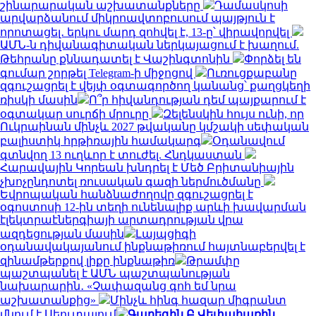
շինարարական աշխատանքները
Դամասկոսի
արվարձանում միկրոավտոբուսում պայթյուն է
որոտացել․ երկու մարդ զոհվել է, 13-ը՝ վիրավորվել
ԱՄՆ-ն դիվանագիտական ներկայացում է խաղում.
Թեհրանը քննադատել է Վաշինգտոնին
Փորձել են
գումար շորթել Telegram-ի միջոցով
Ուռուցքաբանը
զգուշացրել է վեյփ օգտագործող կանանց՝ քաղցկեղի
ռիսկի մասին
Ո՞ր հիվանդության դեմ պայքարում է
օգտակար սուրճի մրուրը
Զելենսկին հույս ունի, որ
Ուկրաինան մինչև 2027 թվականը կմշակի սեփական
բալիստիկ հրթիռային համակարգ
Օդանավում
գտնվող 13 ուղևոր է տուժել. Հնդկաստան
Հարավային Կորեան խնդրել է Մեծ Բրիտանիային
չխոչընդոտել ռուսական գազի ներմուծմանը
Եվրոպական հանձնաժողովը զգուշացրել է
օգոստոսի 12-ին տեղի ունենալիք արևի խավարման
էլեկտրաէներգիայի արտադրության վրա
ազդեցության մասին
Լայպցիգի
օդանավակայանում ինքնաթիռում հայտնաբերվել է
զինամթերքով լիքը ինքնաթիռ
Թրամփը
պաշտպանել է ԱՄՆ պաշտպանության
նախարարին․ «Չափազանց գոհ եմ նրա
աշխատանքից»
Մինչև հինգ հազար միգրանտ
մնում է Սեուտայում
Գարեգին Բ Վեփահառին