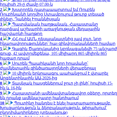
հուլիսի 29-ը ժամը 07.00-ն
2
Խստորեն դատապարտում եմ Ռուբեն
Ռուբինյանի կողմից Ստամբուլում թուրք տեսած
լինելը. Դանիել Իոաննիսյան
3
Պատմական հաղթանակ․ Հայաստանը
դարձավ աշխարհի առաջնության մեդալային
հաշվարկի հաղթող
4
ՀՀ-ում ԱՄՆ դեսպանատնից լավ լուր․ նոր
հնարավորություններ՝ հայ զինվորականների համար
5
Գագիկ Ծառուկյանից կբռնագանձվի 75 անշարժ
գույք, 42 ավտոմեքենա, 105 միլիարդ 865 միլիոն 865
հազար դրամ
6
Սուրեն Պապիկյանի նոր հրամանը՝
ժամկետային զինծառայողների վերաբերյալ
7
10 միլիոն երկրպագու պահանջում է վտարել
Արգենտինային ԱԱ-2026-ից
8
Տասնյակ հասցեներում ջուր չի լինի՝ հուլիսի 15-
ին և 16-ին
9
Հայաստանի ամենավտանգավոր օձերը. որտեղ
են դրանք ամենաշատը հանդիպում
10
Պուտինը հանդես է եկել հայտարարությամբ.
Խուզարկություն և ձերբակալություն․ թիրախում՝
ընդդիմադիրները (տեսանյութ)