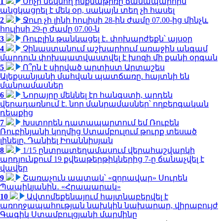
1
Սոչի մեկնող ինքնաթիռը ճանապարհին
անցկացրել է մեկ օր, սակայն տեղ չի հասել
2
Ջուր չի լինի հուլիսի 28-ին ժամը 07.00-ից մինչև
հուլիսի 29-ը ժամը 07.00-ն
3
Ռուբլին թանկացել է․ փոխարժեքն՝ այսօր
4
Չինաստանում աշխարհում առաջին անգամ
մարդուն փոխպատվաստվել է խոզի մի քանի օրգան
5
Ո՞րն է սիրված արտիստ Արտաշես
Ալեքսանյանի մահվան պատճառը. հայտնի են
մանրամասներ
6
Նորայրը մեկնել էր հանգստի, արդեն
վերադառնում է. նոր մանրամասներ՝ ողբերգական
դեպքից
7
Խստորեն դատապարտում եմ Ռուբեն
Ռուբինյանի կողմից Ստամբուլում թուրք տեսած
լինելը. Դանիել Իոաննիսյան
8
1/15 ընտրատեղամասում վերահաշվարկի
արդյունքում 19 քվեաթերթիկներից 7-ը ճանաչվել է
վավեր
9
Շառաչուն ապտակ՝ «զորավար» Սուրեն
Պապիկյանին․ «Հրապարակ»
10
Ավտոմեքենայում հայտնաբերվել է
առողջապահության նախկին նախարար, վիրաբույժ
Գագիկ Ստամբուլցյանի մարմինը