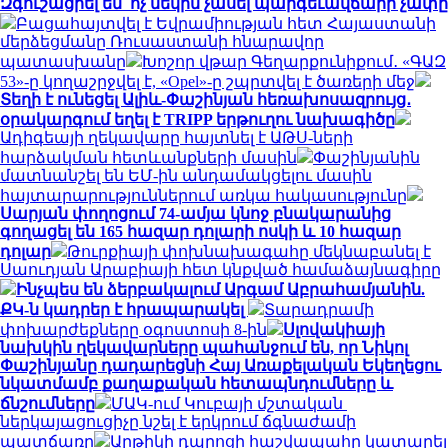
Զգուշացրել են՝ ոչ մեկին չասել պարգեւավճարի չափը
Բացահայտվել է Եվրամիության հետ Հայաստանի
մերձեցմանը Ռուսաստանի հնարավոր
պատասխանը
Խոշոր վթար Գեղարքունիքում․ «ԳԱԶ
53»-ը կողաշրջվել է, «Opel»-ը շպրտվել է ծառերի մեջ
Տեղի է ունեցել Ալիև-Փաշինյան հեռախոսազրույց․
օրակարգում եղել է TRIPP երթուղու նախագիծը
Ադիգեայի ղեկավարը հայտնել է ԱԹՍ-ների
հարձակման հետևանքների մասին
Փաշինյանին
մատնանշել են ԵՄ-ին անդամակցելու մասին
հայտարարություններում առկա հակասությունը
Սարյան փողոցում 74-ամյա կնոջ բնակարանից
գողացել են 165 հազար դոլարի ոսկի և 10 հազար
դոլար
Թուրքիայի փոխնախագահը մեկնաբանել է
Սաուդյան Արաբիայի հետ կնքված համաձայնագիրը
Ինչպես են ձերբակալում Արգամ Աբրահամյանին.
ՔԿ-ն կադրեր է հրապարակել
Տարադրամի
փոխարժեքները օգոստոսի 8-ին
Սլովակիայի
նախկին ղեկավարները պահանջում են, որ Նիկոլ
Փաշինյանը դադարեցնի Հայ Առաքելական Եկեղեցու
նկատմամբ քաղաքական հետապնդումները և
ճնշումները
ՄԱԿ-ում Կուբայի մշտական ​​
ներկայացուցիչը նշել է երկրում ճգնաժամի
պատճառը
Արթիկի դպրոցի հաշվապահը կատարել