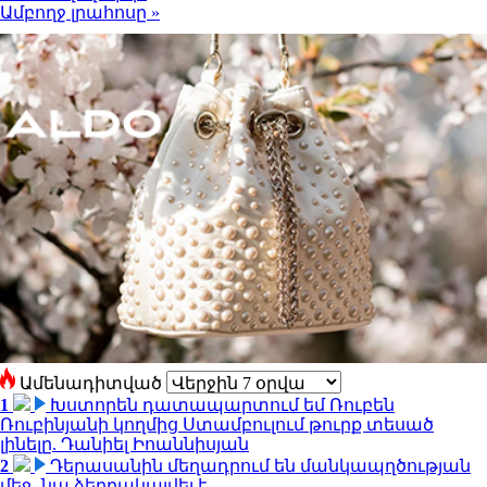
Ամբողջ լրահոսը »
Ամենադիտված
1
Խստորեն դատապարտում եմ Ռուբեն
Ռուբինյանի կողմից Ստամբուլում թուրք տեսած
լինելը. Դանիել Իոաննիսյան
2
Դերասանին մեղադրում են մանկապղծության
մեջ․ նա ձերբակալվել է