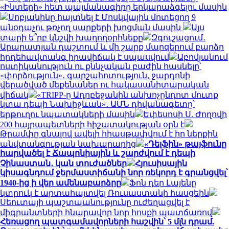
«Ինտերի» հետ պայմանագիրը երկարաձգելու մասին
Սոբյանինը հայտնել է Մոսկվային մոտեցող 9
անօդաչու թռչող սարքերի խոցման մասին
Այս
տարի ե՞րբ կնշվի խաղողօրհնեքը
Զգուշացում․
Արարատյան դաշտում և մի շարք մարզերում բարձր
հրդեհավտանգ իրավիճակ է սպասվում
Աբովյանում
ոստիկանություն ու քննչական բաժին հասնելը՝
«փորձություն»․ գարշահոտություն, ջարդոնի
վերածված մեքենաներ ու հակասանիտարական
վիճակ
«TRIPP-ը Ադրբեջանին անխոչընդոտ մուտք
կտա դեպի Նախիջևան»․ ԱՄՆ դիվանագետը՝
երթուղու նպատակների մասին
Եփեսոսի Ս. Ժողովի
200 հայրապետների հիշատակության օրն է
Թրամփը գնալով ավելի հիասթափվում է իր ներքին
անվտանգության նախարարից
«Դելֆին» թայֆունը
հարվածել է Ճապոնիային և շարժվում է դեպի
Չինաստան․ կան տուժածներ
Հյուսիսային
կիսագնդում ջերմաստիճանի նոր ռեկորդ է գրանցվել՝
1940-ից ի վեր ամենաբարձրը
Ֆոն դեր Լայենը
կտրուկ է արտահայտվել Ռուսաստանի հասցեին
Սեուտայի ​​պաշտպանությունը ուժեղացվել է
միգրանտների հնարավոր նոր հոսքի պատճառով
Հեռացող պատգամավորների հաշվին՝ 5 մլն դրամ.