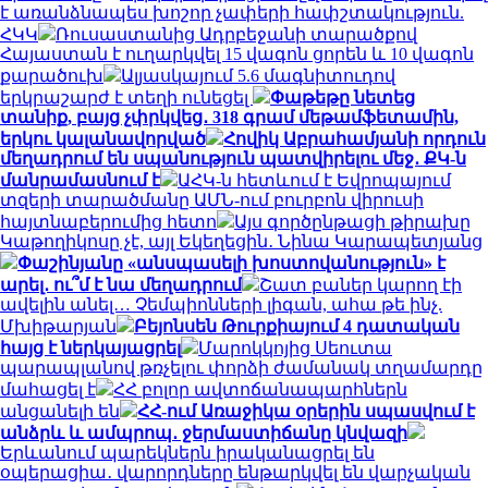
է առանձնապես խոշոր չափերի հափշտակություն.
ՀԿԿ
Ռուսաստանից Ադրբեջանի տարածքով
Հայաստան է ուղարկվել 15 վագոն ցորեն և 10 վագոն
քարածուխ
Ալյասկայում 5.6 մագնիտուդով
երկրաշարժ է տեղի ունեցել
Փաթեթը նետեց
տանիք, բայց չփրկվեց․ 318 գրամ մեթամֆետամին,
երկու կալանավորված
Հովիկ Աբրահամյանի որդուն
մեղադրում են սպանություն պատվիրելու մեջ․ ՔԿ-ն
մանրամասնում է
ԱՀԿ-ն հետևում է Եվրոպայում
տզերի տարածմանը ԱՄՆ-ում բուրբոն վիրուսի
հայտնաբերումից հետո
Այս գործընթացի թիրախը
Կաթողիկոսը չէ, այլ Եկեղեցին․ Նինա Կարապետյանց
Փաշինյանը «անսպասելի խոստովանություն» է
արել․ ու՞մ է նա մեղադրում
Շատ բաներ կարող էի
ավելին անել… Չեմպիոնների լիգան, ահա թե ինչ.
Մխիթարյան
Բեյոնսեն Թուրքիայում 4 դատական
հայց է ներկայացրել
Մարոկկոյից Սեուտա
պարապլանով թռչելու փորձի ժամանակ տղամարդը
մահացել է
ՀՀ բոլոր ավտոճանապարհներն
անցանելի են
ՀՀ-ում Առաջիկա օրերին սպասվում է
անձրև և ամպրոպ․ ջերմաստիճանը կնվազի
Երևանում պարեկներն իրականացրել են
օպերացիա․ վարորդները ենթարկվել են վարչական