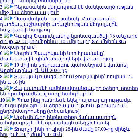
լինելը. Դանիել Իոաննիսյան
3
Դերասանին մեղադրում են մանկապղծության
մեջ․ նա ձերբակալվել է
4
Պատմական հաղթանակ․ Հայաստանը
դարձավ աշխարհի առաջնության մեդալային
հաշվարկի հաղթող
5
Գագիկ Ծառուկյանից կբռնագանձվի 75 անշարժ
գույք, 42 ավտոմեքենա, 105 միլիարդ 865 միլիոն 865
հազար դրամ
6
Սուրեն Պապիկյանի նոր հրամանը՝
ժամկետային զինծառայողների վերաբերյալ
7
10 միլիոն երկրպագու պահանջում է վտարել
Արգենտինային ԱԱ-2026-ից
8
Տասնյակ հասցեներում ջուր չի լինի՝ հուլիսի 15-
ին և 16-ին
9
Հայաստանի ամենավտանգավոր օձերը. որտեղ
են դրանք ամենաշատը հանդիպում
10
Պուտինը հանդես է եկել հայտարարությամբ.
Խուզարկություն և ձերբակալություն․ թիրախում՝
ընդդիմադիրները (տեսանյութ)
1
Սոչի մեկնող ինքնաթիռը ճանապարհին
անցկացրել է մեկ օր, սակայն տեղ չի հասել
2
Ջուր չի լինի հուլիսի 28-ին ժամը 07.00-ից մինչև
հուլիսի 29-ը ժամը 07.00-ն