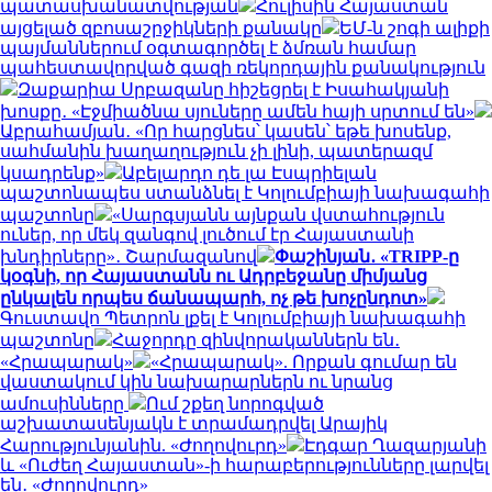
պատասխանատվության
Հուլիսին Հայաստան
այցելած զբոսաշրջիկների քանակը
ԵՄ-ն շոգի ալիքի
պայմաններում օգտագործել է ձմռան համար
պահեստավորված գազի ռեկորդային քանակություն
Զաքարիա Սրբազանը հիշեցրել է Իսահակյանի
խոսքը․ «Էջմիածնա սյուները ամեն հայի սրտում են»
Աբրահամյան․ «Որ հարցնես՝ կասեն՝ եթե խոսենք,
սահմանին խաղաղություն չի լինի, պատերազմ
կսադրենք»
Աբելարդո դե լա Էսպրիելան
պաշտոնապես ստանձնել է Կոլումբիայի նախագահի
պաշտոնը
«Սարգսյանն այնքան վստահություն
ուներ, որ մեկ զանգով լուծում էր Հայաստանի
խնդիրները»․ Շարմազանով
Փաշինյան․ «TRIPP-ը
կօգնի, որ Հայաստանն ու Ադրբեջանը միմյանց
ընկալեն որպես ճանապարհ, ոչ թե խոչընդոտ»
Գուստավո Պետրոն լքել է Կոլումբիայի նախագահի
պաշտոնը
Հաջորդը զինվորականներն են․
«Հրապարակ»
«Հրապարակ». Որքան գումար են
վաստակում կին նախարարներն ու նրանց
ամուսինները
Ում շքեղ նորոգված
աշխատասենյակն է տրամադրվել Արայիկ
Հարությունյանին. «Ժողովուրդ»
Էդգար Ղազարյանի
և «Ուժեղ Հայաստան»-ի հարաբերությունները լարվել
են․ «Ժողովուրդ»