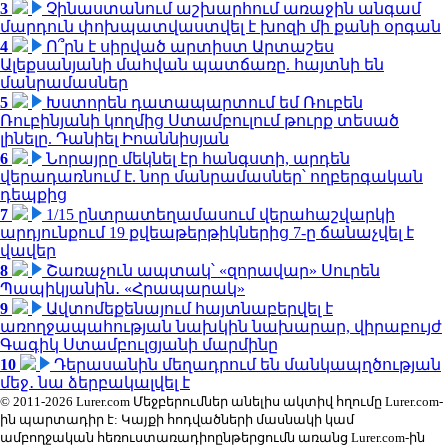
3
Չինաստանում աշխարհում առաջին անգամ
մարդուն փոխպատվաստվել է խոզի մի քանի օրգան
4
Ո՞րն է սիրված արտիստ Արտաշես
Ալեքսանյանի մահվան պատճառը. հայտնի են
մանրամասներ
5
Խստորեն դատապարտում եմ Ռուբեն
Ռուբինյանի կողմից Ստամբուլում թուրք տեսած
լինելը. Դանիել Իոաննիսյան
6
Նորայրը մեկնել էր հանգստի, արդեն
վերադառնում է. նոր մանրամասներ՝ ողբերգական
դեպքից
7
1/15 ընտրատեղամասում վերահաշվարկի
արդյունքում 19 քվեաթերթիկներից 7-ը ճանաչվել է
վավեր
8
Շառաչուն ապտակ՝ «զորավար» Սուրեն
Պապիկյանին․ «Հրապարակ»
9
Ավտոմեքենայում հայտնաբերվել է
առողջապահության նախկին նախարար, վիրաբույժ
Գագիկ Ստամբուլցյանի մարմինը
10
Դերասանին մեղադրում են մանկապղծության
մեջ․ նա ձերբակալվել է
© 2011-2026 Lurer.com Մեջբերումներ անելիս ակտիվ հղումը Lurer.com-
ին պարտադիր է: Կայքի հոդվածների մասնակի կամ
ամբողջական հեռուստառադիոընթերցումն առանց Lurer.com-ին