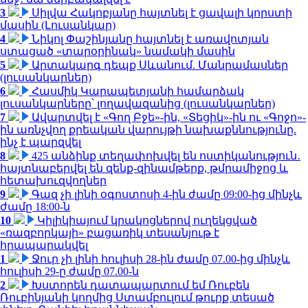
3
Սիլվա Հակոբյանը հայտնել է ցավալի կորստի
մասին (Լուսանկար)
4
Նիկոլ Փաշինյանը հայտնել է առավոտյան
ստացած «տարօրինակ» նամակի մասին
5
Արտակարգ դեպք Սևանում. Մանրամասներ
(լուսանկարներ)
6
Հասմիկ Կարապետյանի համարձակ
լուսանկարները՝ լողավազանից (լուսանկարներ)
7
Ավարտվել է «Գող Բջե»-ին, «Տեցիկ»-ին ու «Գոջո»-
ին առնչվող քրեական վարույթի նախաքննությունը.
ինչ է պարզվել
8
425 անձինք տեղափոխվել են ոստիկանություն․
հայտնաբերվել են զենք-զինամթերք, թմրամիջոց և
հետախուզվողներ
9
Գազ չի լինի օգոստոսի 4-ին ժամը 09:00-ից մինչև
ժամը 18:00-ն
10
Կիլիկիայում կրակոցներով ուղեկցված
«ռազբորկայի» բացառիկ տեսանյութ է
հրապարակվել
1
Ջուր չի լինի հուլիսի 28-ին ժամը 07.00-ից մինչև
հուլիսի 29-ը ժամը 07.00-ն
2
Խստորեն դատապարտում եմ Ռուբեն
Ռուբինյանի կողմից Ստամբուլում թուրք տեսած