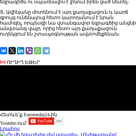
եզրագիծն ու սպառնալիս է լինում իրեն ցած նետել։
Տ․ Ավինյանը մոտենում է այդ քաղաքացուն և կարճ
զրույց ունենալուց հետո կարողանում է նրան
համոզել, որպեսզի նա վտանգավոր եզրագծից անցնի
անվտանգ վայր, որից հետո այդ քաղաքացուն
ուղեկցում են շտապօգնության ավտոմեքենան։
ՈՒՂԻՂ ԵԹԵՐ
Հետևե՛ք Euromedia24-ին
Youtube-ում`
Լրահոս
«Ոչ մի երաշխիք չեմ ստացել». Մխիթարյանը՝