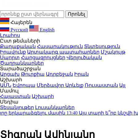
Հայերեն
Русский
English
Լրահոս
Ըստ թեմաների
Քաղաքական
Հասարակություն
Տնտեսություն
Իրավունք
Արտակարգ պատահարներ
Մշակույթ
Սպորտ
Հարցազրույցներ
Վերլուծական
Ծաղրանկարներ
Տարածաշրջան
Արցախ
Թուրքիա
Ադրբեջան
Իրան
Աշխարհ
ԱՄՆ
Եվրոպա
Մերձավոր Արևելք
Ռուսաստան
Այլ
Մամուլ
Հայաստան
Աշխարհ
Մեդիա
Տեսանյութեր
Լուսանկարներ
 երկարաձգելու մասին
13:40
Այս տարի ե՞րբ կնշվի խա
Տիգրան Ավինյանը