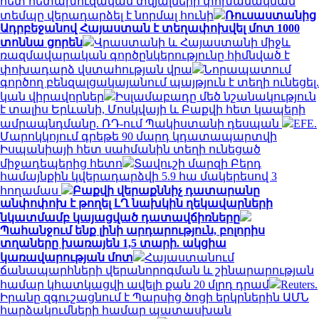
հետ հետախուզական տվյալների փոխանակման
տեմպը վերադարձել է նորմալ հունի
Ռուսաստանից
Ադրբեջանով Հայաստան է տեղափոխվել մոտ 1000
տոննա ցորեն
Վրաստանի և Հայաստանի միջև
ռազմավարական գործընկերությունը հիմնված է
փոխադարձ վստահության վրա
Նորապատում
գործող բենզալցակայանում պայթյուն է տեղի ունեցել.
կան վիրավորներ
Իսլամաբադը մեծ նշանակություն
է տալիս Երևանի, Մոսկվայի և Բաքվի հետ կապերի
ամրապնդմանը. ՌԴ-ում Պակիստանի դեսպան
EFE.
Մարոկկոյում գրեթե 90 մարդ կդատապարտվի
Իսպանիայի հետ սահմանին տեղի ունեցած
միջադեպերից հետո
Տավուշի մարզի Բերդ
համայնքին կվերադարձվի 5.9 հա մակերեսով 3
հողամաս
Բաքվի վերաքննիչ դատարանը
անփոփոխ է թողել ԼՂ նախկին ղեկավարների
նկատմամբ կայացված դատավճիռները
Պահանջում ենք լինի արդարություն, բոլորիս
տղաները խառայեն 1,5 տարի. ակցիա
կառավարության մոտ
Հայաստանում
ճանապարհների վերանորոգման և շինարարության
համար կհատկացվի ավելի քան 20 մլրդ դրամ
Reuters.
Իրանը զգուշացնում է Պարսից ծոցի երկրներին ԱՄՆ
հարձակումների համար պատասխան