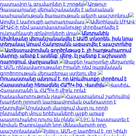
դատավոր և գումարներ է շորթել
Արթուր
Գասպարյանը վերանշանակվել է պետական
պահպանության ծառայության պետի պաշտոնում
Այրվել է կահույքի արտադրամաս
Ամերիկյան ՄԻԱՎ/
ՁԻԱՀ-ի դեմ պատվաստանյութը փորձարկվել է
ուկրաինացի զինվորների վրա
Անդրանիկ
Սիմոնյանը վերանշանակվել է ԱԱԾ տնօրեն, իսկ նրա
տեղակալ Արամ Հակոբյանն ազատվել է պաշտոնից
Ատեստավորման գործընթաց է, չի հաղթահարում
մարդը, պետք է ասենք՝ վերջ, էլ չպետք է աշխատի
դպրոցում. վարչապետ
Թաքեր Կարլսոնը մեղադրել
է ԱՄՆ ղեկավարությանը Իրանի դեմ ռազմական
գործողության վերաբերյալ ստելու մեջ
Ռուսաստանը պնդում է, որ Արևմուտքը փորձում է
Հայաստանը հեռացնել ՀԱՊԿ-ից․ Վասիլև
Վասիլև․
Հայաստանի և ՀԱՊԿ-ի միջև որևէ
հակամարտություն չկա
Հայաստանում շահումով
խաղերի ոլորտի կարգավորման օպերատոր է
ընտրվել
Մոսկվայի մարզում մայր ու որդի
ընտանիքի մյուս երեխաների աչքի առաջ
պատուհանից դուրս են ընկել
UFC-ն հաստատել է
Արման Ծառուկյանի նոր մենամարտի օրը.
պաշտոնական
Politico. ԱՄՆ-ը կարծում է, որ Կիևի