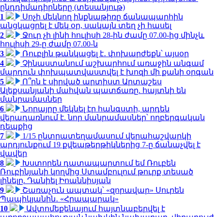
ընդդիմադիրները (տեսանյութ)
1
Սոչի մեկնող ինքնաթիռը ճանապարհին
անցկացրել է մեկ օր, սակայն տեղ չի հասել
2
Ջուր չի լինի հուլիսի 28-ին ժամը 07.00-ից մինչև
հուլիսի 29-ը ժամը 07.00-ն
3
Ռուբլին թանկացել է․ փոխարժեքն՝ այսօր
4
Չինաստանում աշխարհում առաջին անգամ
մարդուն փոխպատվաստվել է խոզի մի քանի օրգան
5
Ո՞րն է սիրված արտիստ Արտաշես
Ալեքսանյանի մահվան պատճառը. հայտնի են
մանրամասներ
6
Նորայրը մեկնել էր հանգստի, արդեն
վերադառնում է. նոր մանրամասներ՝ ողբերգական
դեպքից
7
1/15 ընտրատեղամասում վերահաշվարկի
արդյունքում 19 քվեաթերթիկներից 7-ը ճանաչվել է
վավեր
8
Խստորեն դատապարտում եմ Ռուբեն
Ռուբինյանի կողմից Ստամբուլում թուրք տեսած
լինելը. Դանիել Իոաննիսյան
9
Շառաչուն ապտակ՝ «զորավար» Սուրեն
Պապիկյանին․ «Հրապարակ»
10
Ավտոմեքենայում հայտնաբերվել է