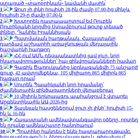
ստացած «տարօրինակ» նամակի մասին
1
Ջուր չի լինի հուլիսի 28-ին ժամը 07.00-ից մինչև
հուլիսի 29-ը ժամը 07.00-ն
2
Խստորեն դատապարտում եմ Ռուբեն
Ռուբինյանի կողմից Ստամբուլում թուրք տեսած
լինելը. Դանիել Իոաննիսյան
3
Պատմական հաղթանակ․ Հայաստանը
դարձավ աշխարհի առաջնության մեդալային
հաշվարկի հաղթող
4
ՀՀ-ում ԱՄՆ դեսպանատնից լավ լուր․ նոր
հնարավորություններ՝ հայ զինվորականների համար
5
Գագիկ Ծառուկյանից կբռնագանձվի 75 անշարժ
գույք, 42 ավտոմեքենա, 105 միլիարդ 865 միլիոն 865
հազար դրամ
6
Սուրեն Պապիկյանի նոր հրամանը՝
ժամկետային զինծառայողների վերաբերյալ
7
10 միլիոն երկրպագու պահանջում է վտարել
Արգենտինային ԱԱ-2026-ից
8
Տասնյակ հասցեներում ջուր չի լինի՝ հուլիսի 15-
ին և 16-ին
9
Հայաստանի ամենավտանգավոր օձերը. որտեղ
են դրանք ամենաշատը հանդիպում
10
Պուտինը հանդես է եկել հայտարարությամբ.
Խուզարկություն և ձերբակալություն․ թիրախում՝