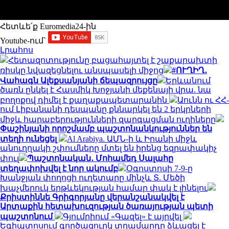
Հետևե՛ք Euromedia24-ին
Youtube-ում`
Լրահոս
Հետազոտությունը բացահայտել է շաքարախտի
ռիսկը նվազեցնելու անսպասելի միջոց
#ՈՒՂԻՂ․
Վահագն Ալեքսանյանի ճեպազրույցը
Երևանում
ծառն ընկել է Հասմիկ Խոջյանի մեքենայի վրա. նա
բողոքով դիմել է քաղաքապետարանին
Աունն ու ՀՀ-
ում Լիբանանի դեսպանը քննարկել են 2 երկրների
միջև հարաբերությունների զարգացման ուղիները
Փաշինյանի որոշմամբ պաշտոնանկություններ են
տեղի ունեցել
Al Arabiya. ԱՄՆ-ի և Իրանի միջև
անուղղակի շփումները մտել են իրենց եզրափակիչ
փուլ
Պաշտոնական․ Մոհամեդ Սալահը
տեղափոխվել է նոր ակումբ
Օգոստոսի 7-9-ը
Խանջյան փողոցի ուղետարը մինչև Տ. Մեծի
խաչմերուկ երթևեկության համար փակ է լինելու
Քրիստիննե Գրիգորյանը վերանշանակվել է
Արտաքին հետախուզության ծառայության պետի
պաշտոնում
Գյումրիում «Գազել» է այրվել
Եգիպտոսում գործազուրկ տղամարդը ձևացել է