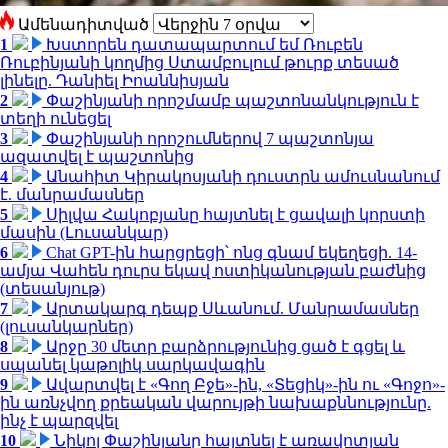
Ամենադիտված
1
Խստորեն դատապարտում եմ Ռուբեն
Ռուբինյանի կողմից Ստամբուլում թուրք տեսած
լինելը. Դանիել Իոաննիսյան
2
Փաշինյանի որոշմամբ պաշտոնանկություն է
տեղի ունեցել
3
Փաշինյանի որոշումներով 7 պաշտոնյա
ազատվել է պաշտոնից
4
Անահիտ Կիրակոսյանի դուստրն ամուսնանում
է. մանրամասներ
5
Սիլվա Հակոբյանը հայտնել է ցավալի կորստի
մասին (Լուսանկար)
6
Chat GPT-ին հարցրեցի՝ ոնց գնամ եկեղեցի. 14-
ամյա Վահեն դուրս եկավ ոստիկանության բաժնից
(տեսանյութ)
7
Արտակարգ դեպք Սևանում. Մանրամասներ
(լուսանկարներ)
8
Արջը 30 մետր բարձրությունից ցած է գցել և
սպանել կաթոլիկ սարկավագին
9
Ավարտվել է «Գող Բջե»-ին, «Տեցիկ»-ին ու «Գոջո»-
ին առնչվող քրեական վարույթի նախաքննությունը.
ինչ է պարզվել
10
Նիկոլ Փաշինյանը հայտնել է առավոտյան