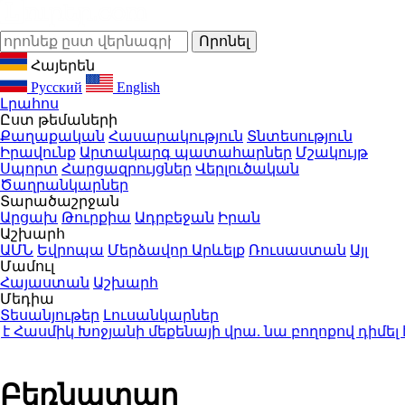
Հայերեն
Русский
English
Լրահոս
Ըստ թեմաների
Քաղաքական
Հասարակություն
Տնտեսություն
Իրավունք
Արտակարգ պատահարներ
Մշակույթ
Սպորտ
Հարցազրույցներ
Վերլուծական
Ծաղրանկարներ
Տարածաշրջան
Արցախ
Թուրքիա
Ադրբեջան
Իրան
Աշխարհ
ԱՄՆ
Եվրոպա
Մերձավոր Արևելք
Ռուսաստան
Այլ
Մամուլ
Հայաստան
Աշխարհ
Մեդիա
Տեսանյութեր
Լուսանկարներ
Հասմիկ Խոջյանի մեքենայի վրա. նա բողոքով դիմել
Բեռնատար