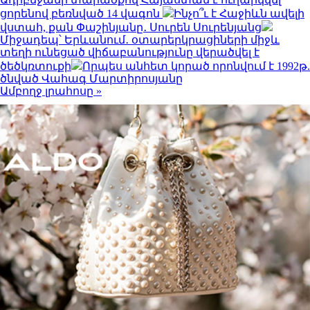
ցորենով բեռնված 14 վագոն
Ինչո՞ւ է Հաջիևն ավելի
վստահ, քան Փաշինյանը․ Սուրեն Սուրենյանց
Միջադեպ՝ Երևանում․ օտարերկրացիների միջև
տեղի ունեցած վիճաբանությունը վերածվել է
ծեծկռտուքի
Որպես անհետ կորած որոնվում է 1992թ.
ծնված Վահագ Մարտիրոսյանը
Ամբողջ լրահոսը »