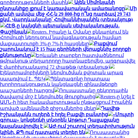
գործողությունների մասին
Ալեն Սիմոնյանի
ընտանիքը լքում է կառավարական ամառանոցը
Մի
քանի ամսվա մեջ ՀՀ-ն 29 800-ից ո՞նց դարձավ 29 743
քկմ․ Վարդևանյանը՝ Հովհաննիսյանին (տեսանյութ)
ՀԷՑ-ը կանցնի պետական սեփականության․
Փաշինյան
Reuters. Իրանը և Օմանը քննարկում են
Հորմուզի նեղուցում նավագնացության համար
մաքսատուրքի 3%-ը 7%-ի հասցնելը
Բաքվում
շարունակում է 15 հայ գերիների վերաքննիչ բողոքի
քննությունը
Երևանի տարբեր հատվածներում
թմրանյութ տեղադրողը հայտնաբերվեց. առգրավվել
է մարիխուանայով 72 փաթեթ (տեսանյութ)
Էլեկտրամոբիլների ներմուծման քվոտան արագ
սպառվում է․ ՊԵԿ
Պենտագոնը հրատապ
խորհրդակցություն կանցկացնի զինամթերքի
պաշարների հարցով
Ռուսաստանը ռեկորդային
ծավալով մոշ է ներմուծել Թուրքիայից
Reuters-ը նշել է
ԱՄՆ-ի հետ հակամարտության ընթացքում Իրանին
արված ամենամեծ զիջումներից մեկը
Դավիթ
Իշխանյանն ուղերձ է հղել Բաքվի բանտից
«Մուլտի
գրուպ» կոնցեռնի տնօրեն Արթուր Դալլաքյանը
կալանավորվել է
ԱԺ-ում շուտով տեղափոխություն
կլինի. ՔՊ-ում դատարկ տեղեր են
Ռուսաստանից
Ադրբեջանի տարածքով Հայաստան է ուղարկվել