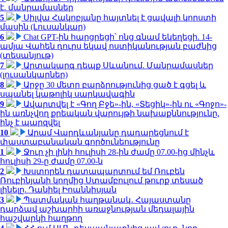
է. մանրամասներ
5
Սիլվա Հակոբյանը հայտնել է ցավալի կորստի
մասին (Լուսանկար)
6
Chat GPT-ին հարցրեցի՝ ոնց գնամ եկեղեցի. 14-
ամյա Վահեն դուրս եկավ ոստիկանության բաժնից
(տեսանյութ)
7
Արտակարգ դեպք Սևանում. Մանրամասներ
(լուսանկարներ)
8
Արջը 30 մետր բարձրությունից ցած է գցել և
սպանել կաթոլիկ սարկավագին
9
Ավարտվել է «Գող Բջե»-ին, «Տեցիկ»-ին ու «Գոջո»-
ին առնչվող քրեական վարույթի նախաքննությունը.
ինչ է պարզվել
10
Արամ Վարդևանյանը դադարեցնում է
փաստաբանական գործունեությունը
1
Ջուր չի լինի հուլիսի 28-ին ժամը 07.00-ից մինչև
հուլիսի 29-ը ժամը 07.00-ն
2
Խստորեն դատապարտում եմ Ռուբեն
Ռուբինյանի կողմից Ստամբուլում թուրք տեսած
լինելը. Դանիել Իոաննիսյան
3
Պատմական հաղթանակ․ Հայաստանը
դարձավ աշխարհի առաջնության մեդալային
հաշվարկի հաղթող