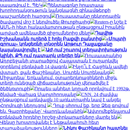
սպառվում է․ ՊԵԿ
Պենտագոնը հրատապ
խորհրդակցություն կանցկացնի զինամթերքի
պաշարների հարցով
Ռուսաստանը ռեկորդային
ծավալով մոշ է ներմուծել Թուրքիայից
Reuters-ը նշել է
ԱՄՆ-ի հետ հակամարտության ընթացքում Իրանին
արված ամենամեծ զիջումներից մեկը
Դավիթ
Իշխանյանն ուղերձ է հղել Բաքվի բանտից
«Մուլտի
գրուպ» կոնցեռնի տնօրեն Արթուր Դալլաքյանը
կալանավորվել է
ԱԺ-ում շուտով տեղափոխություն
կլինի. ՔՊ-ում դատարկ տեղեր են
Ռուսաստանից
Ադրբեջանի տարածքով Հայաստան է ուղարկվել
ցորենով բեռնված 14 վագոն
Ինչո՞ւ է Հաջիևն ավելի
վստահ, քան Փաշինյանը․ Սուրեն Սուրենյանց
Միջադեպ՝ Երևանում․ օտարերկրացիների միջև
տեղի ունեցած վիճաբանությունը վերածվել է
ծեծկռտուքի
Որպես անհետ կորած որոնվում է 1992թ.
ծնված Վահագ Մարտիրոսյանը
CNN. 24 ժամվա
ընթացքում առնվազն 10 առևտրային նավ է անցել
Հորմուզի նեղուցով
Դուք սիրում եք, երբ Ձեզ գովում
են. Գաբրիելյանը` Վարդևանյանին
Ավտոմեքենայում
բռնկված հրդեհը հրշեջ-փրկարարները մարել են
Վենսը խոստովանել է Նեթանյահուի հետ
տարաձայնությունները
Նիկոլ Փաշինյանը հայտնել