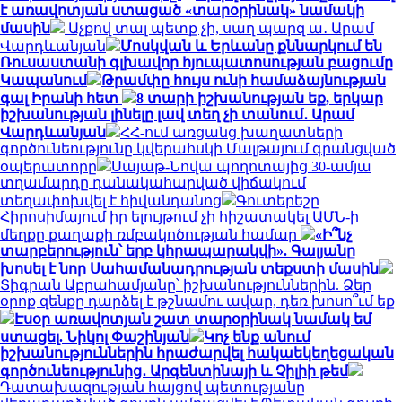
է առավոտյան ստացած «տարօրինակ» նամակի
մասին
Աչքով տալ պետք չի, սաղ պարզ ա․ Արամ
Վարդևանյան
Մոսկվան և Երևանը քննարկում են
Ռուսաստանի գլխավոր հյուպատոսության բացումը
Կապանում
Թրամփը հույս ունի համաձայնության
գալ Իրանի հետ
8 տարի իշխանության եք, երկար
իշխանության լինելը լավ տեղ չի տանում․ Արամ
Վարդևանյան
ՀՀ-ում առցանց խաղատների
գործունեությունը կվերահսկի Մալթայում գրանցված
օպերատորը
Սայաթ-Նովա պողոտայից 30-ամյա
տղամարդը դանակահարված վիճակում
տեղափոխվել է հիվանդանոց
Գուտերեշը
Հիրոսիմայում իր ելույթում չի հիշատակել ԱՄՆ-ի
մեղքը քաղաքի ռմբակոծության համար
«Ի՞նչ
տարբերություն՝ երբ կհրապարակվի». Գալյանը
խոսել է նոր Սահամանադրության տեքստի մասին
Տիգրան Աբրահամյանը՝ իշխանություններին. Ձեր
օրոք զենքը դարձել է թշնամու ավար, դեռ խոսո՞ւմ եք
Էսօր առավոտյան շատ տարօրինակ նամակ եմ
ստացել. Նիկոլ Փաշինյան
Կոչ ենք անում
իշխանություններին հրաժարվել հակաեկեղեցական
գործունեությունից․ Արգենտինայի և Չիլիի թեմ
Դատախազության հայցով պետությանը