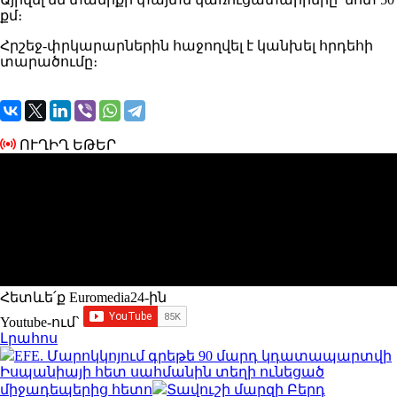
քմ։
Հրշեջ-փրկարարներին հաջողվել է կանխել հրդեհի
տարածումը։
ՈՒՂԻՂ ԵԹԵՐ
Հետևե՛ք Euromedia24-ին
Youtube-ում`
Լրահոս
EFE. Մարոկկոյում գրեթե 90 մարդ կդատապարտվի
Իսպանիայի հետ սահմանին տեղի ունեցած
միջադեպերից հետո
Տավուշի մարզի Բերդ