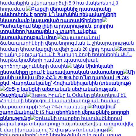
համայնքին կվերադարձվի 5.9 հա մակերեսով 3
հողամաս
Բաքվի վերաքննիչ դատարանը
անփոփոխ է թողել ԼՂ նախկին ղեկավարների
նկատմամբ կայացված դատավճիռները
Պահանջում ենք լինի արդարություն, բոլորիս
տղաները խառայեն 1,5 տարի. ակցիա
կառավարության մոտ
Հայաստանում
ճանապարհների վերանորոգման և շինարարության
համար կհատկացվի ավելի քան 20 մլրդ դրամ
Reuters.
Իրանը զգուշացնում է Պարսից ծոցի երկրներին ԱՄՆ
հարձակումների համար պատասխան
գործողությունների մասին
Ալեն Սիմոնյանի
ընտանիքը լքում է կառավարական ամառանոցը
Մի
քանի ամսվա մեջ ՀՀ-ն 29 800-ից ո՞նց դարձավ 29 743
քկմ․ Վարդևանյանը՝ Հովհաննիսյանին (տեսանյութ)
ՀԷՑ-ը կանցնի պետական սեփականության․
Փաշինյան
Reuters. Իրանը և Օմանը քննարկում են
Հորմուզի նեղուցում նավագնացության համար
մաքսատուրքի 3%-ը 7%-ի հասցնելը
Բաքվում
շարունակում է 15 հայ գերիների վերաքննիչ բողոքի
քննությունը
Երևանի տարբեր հատվածներում
թմրանյութ տեղադրողը հայտնաբերվեց. առգրավվել
է մարիխուանայով 72 փաթեթ (տեսանյութ)
Էլեկտրամոբիլների ներմուծման քվոտան արագ