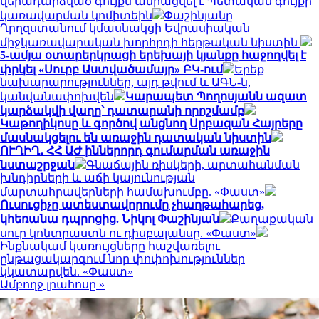
վերադարձված գույքն ամրացվել է Պետական գույքի
կառավարման կոմիտեին
Փաշինյանը
Ղրղզստանում կմասնակցի Եվրասիական
միջկառավարական խորհրդի հերթական նիստին
5-ամյա օտարերկրացի երեխայի կյանքը հաջողվել է
փրկել «Սուրբ Աստվածամայր» ԲԿ-ում
Երեք
նախարարություններ, այդ թվում և ԱԳՆ-ն,
կանվանափոխվեն
Կարապետ Պողոսյանն ազատ
կարձակվի վաղը՝ դատարանի որոշմամբ
Կաթողիկոսը և գործով անցնող Սրբազան Հայրերը
մասնակցելու են առաջին դատական նիստին
ՈՒՂԻՂ․ ՀՀ ԱԺ իններորդ գումարման առաջին
նստաշրջան
Գնաճային ռիսկերի, արտահանման
խնդիրների և աճի կայունության
մարտահրավերների համախումբը. «Փաստ»
Ուսուցիչը ատեստավորումը չհաղթահարեց,
կհեռանա դպրոցից. Նիկոլ Փաշինյան
Քաղաքական
սուր կոնտրաստն ու դիսբալանսը. «Փաստ»
Ինքնակամ կառույցները հաշվառելու
ընթացակարգում նոր փոփոխություններ
կկատարվեն. «Փաստ»
Ամբողջ լրահոսը »