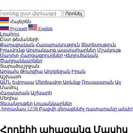
Հայերեն
Русский
English
Լրահոս
Ըստ թեմաների
Քաղաքական
Հասարակություն
Տնտեսություն
Իրավունք
Արտակարգ պատահարներ
Մշակույթ
Սպորտ
Հարցազրույցներ
Վերլուծական
Ծաղրանկարներ
Տարածաշրջան
Արցախ
Թուրքիա
Ադրբեջան
Իրան
Աշխարհ
ԱՄՆ
Եվրոպա
Մերձավոր Արևելք
Ռուսաստան
Այլ
Մամուլ
Հայաստան
Աշխարհ
Մեդիա
Տեսանյութեր
Լուսանկարներ
ողամաս
12:58
Բաքվի վերաքննիչ դատարանը անփոփոխ
Հրդեհի ահազանգ Մասիս