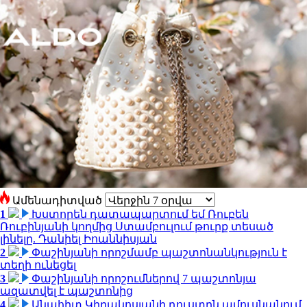
Ամենադիտված
1
Խստորեն դատապարտում եմ Ռուբեն
Ռուբինյանի կողմից Ստամբուլում թուրք տեսած
լինելը. Դանիել Իոաննիսյան
2
Փաշինյանի որոշմամբ պաշտոնանկություն է
տեղի ունեցել
3
Փաշինյանի որոշումներով 7 պաշտոնյա
ազատվել է պաշտոնից
4
Անահիտ Կիրակոսյանի դուստրն ամուսնանում