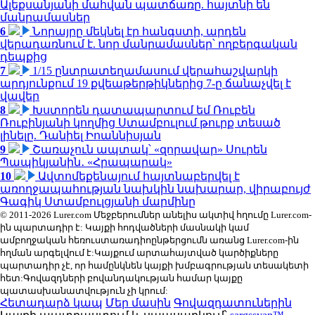
Ալեքսանյանի մահվան պատճառը. հայտնի են
մանրամասներ
6
Նորայրը մեկնել էր հանգստի, արդեն
վերադառնում է. նոր մանրամասներ՝ ողբերգական
դեպքից
7
1/15 ընտրատեղամասում վերահաշվարկի
արդյունքում 19 քվեաթերթիկներից 7-ը ճանաչվել է
վավեր
8
Խստորեն դատապարտում եմ Ռուբեն
Ռուբինյանի կողմից Ստամբուլում թուրք տեսած
լինելը. Դանիել Իոաննիսյան
9
Շառաչուն ապտակ՝ «զորավար» Սուրեն
Պապիկյանին․ «Հրապարակ»
10
Ավտոմեքենայում հայտնաբերվել է
առողջապահության նախկին նախարար, վիրաբույժ
Գագիկ Ստամբուլցյանի մարմինը
© 2011-2026 Lurer.com Մեջբերումներ անելիս ակտիվ հղումը Lurer.com-
ին պարտադիր է: Կայքի հոդվածների մասնակի կամ
ամբողջական հեռուստառադիոընթերցումն առանց Lurer.com-ին
հղման արգելվում է:Կայքում արտահայտված կարծիքները
պարտադիր չէ, որ համընկնեն կայքի խմբագրության տեսակետի
հետ:Գովազդների բովանդակության համար կայքը
պատասխանատվություն չի կրում:
Հետադարձ կապ
Մեր մասին
Գովազդատուներին