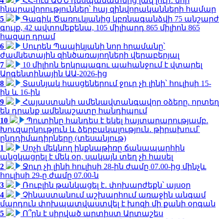
4
ՀՀ-ում ԱՄՆ դեսպանատնից լավ լուր․ նոր
հնարավորություններ՝ հայ զինվորականների համար
5
Գագիկ Ծառուկյանից կբռնագանձվի 75 անշարժ
գույք, 42 ավտոմեքենա, 105 միլիարդ 865 միլիոն 865
հազար դրամ
6
Սուրեն Պապիկյանի նոր հրամանը՝
ժամկետային զինծառայողների վերաբերյալ
7
10 միլիոն երկրպագու պահանջում է վտարել
Արգենտինային ԱԱ-2026-ից
8
Տասնյակ հասցեներում ջուր չի լինի՝ հուլիսի 15-
ին և 16-ին
9
Հայաստանի ամենավտանգավոր օձերը. որտեղ
են դրանք ամենաշատը հանդիպում
10
Պուտինը հանդես է եկել հայտարարությամբ.
Խուզարկություն և ձերբակալություն․ թիրախում՝
ընդդիմադիրները (տեսանյութ)
1
Սոչի մեկնող ինքնաթիռը ճանապարհին
անցկացրել է մեկ օր, սակայն տեղ չի հասել
2
Ջուր չի լինի հուլիսի 28-ին ժամը 07.00-ից մինչև
հուլիսի 29-ը ժամը 07.00-ն
3
Ռուբլին թանկացել է․ փոխարժեքն՝ այսօր
4
Չինաստանում աշխարհում առաջին անգամ
մարդուն փոխպատվաստվել է խոզի մի քանի օրգան
5
Ո՞րն է սիրված արտիստ Արտաշես