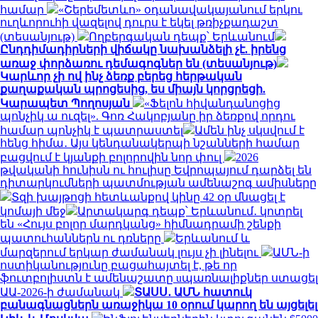
համար
«Շերեմետևո» օդանավակայանում երկու
ուղևորուհի վազելով դուրս է եկել թռիչքադաշտ
(տեսանյութ)
Ողբերգական դեպք՝ Երևանում
Ընդդիմադիրների վիճակը նախանձելի չէ. իրենց
առաջ փորձառու դեմագոգներ են (տեսանյութ)
Կարևոր չի ով ինչ ձեռք բերեց հերթական
քաղաքական պրոցեսից, ես միայն կորցրեցի.
Կարապետ Պողոսյան
«Ֆելոն հիվանդանոցից
պոնչիկ ա ուզել». Գոռ Հակոբյանը իր ձեռքով որդու
համար պոնչիկ է պատրաստել
Ամեն ինչ սկսվում է
հենց հիմա․ Այս կենդանակերպի նշանների համար
բացվում է կյանքի բոլորովին նոր փուլ
2026
թվականի հունիսն ու հուլիսը Եվրոպայում դարձել են
դիտարկումների պատմության ամենաշոգ ամիսները
Տզի խայթոցի հետևանքով կինը 42 օր մնացել է
կոմայի մեջ
Արտակարգ դեպք՝ Երևանում․ կոտրել
են «Հույս բոլոր մարդկանց» հիմնադրամի շենքի
պատուհաններն ու դռները
Երևանում և
մարզերում երկար ժամանակ լույս չի լինելու
ԱՄՆ-ի
ոստիկանությունը բացահայտել է, թե որ
ֆուտբոլիստն է ամենաշատը uպառնալիքներ ստացել
ԱԱ-2026-ի ժամանակ
ՏԱՍՍ․ ԱՄՆ հատուկ
բանագնացներն առաջիկա 10 օրում կարող են այցելել