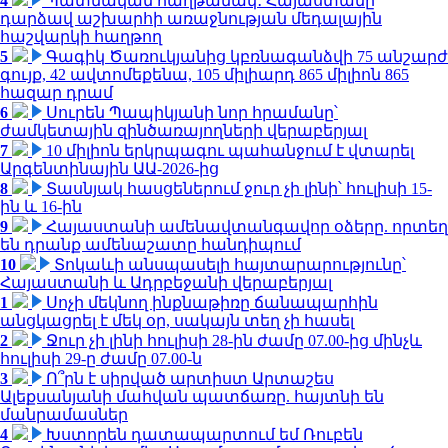
4
Պատմական հաղթանակ․ Հայաստանը
դարձավ աշխարհի առաջնության մեդալային
հաշվարկի հաղթող
5
Գագիկ Ծառուկյանից կբռնագանձվի 75 անշարժ
գույք, 42 ավտոմեքենա, 105 միլիարդ 865 միլիոն 865
հազար դրամ
6
Սուրեն Պապիկյանի նոր հրամանը՝
ժամկետային զինծառայողների վերաբերյալ
7
10 միլիոն երկրպագու պահանջում է վտարել
Արգենտինային ԱԱ-2026-ից
8
Տասնյակ հասցեներում ջուր չի լինի՝ հուլիսի 15-
ին և 16-ին
9
Հայաստանի ամենավտանգավոր օձերը. որտեղ
են դրանք ամենաշատը հանդիպում
10
Տոկաևի անսպասելի հայտարարությունը՝
Հայաստանի և Ադրբեջանի վերաբերյալ
1
Սոչի մեկնող ինքնաթիռը ճանապարհին
անցկացրել է մեկ օր, սակայն տեղ չի հասել
2
Ջուր չի լինի հուլիսի 28-ին ժամը 07.00-ից մինչև
հուլիսի 29-ը ժամը 07.00-ն
3
Ո՞րն է սիրված արտիստ Արտաշես
Ալեքսանյանի մահվան պատճառը. հայտնի են
մանրամասներ
4
Խստորեն դատապարտում եմ Ռուբեն