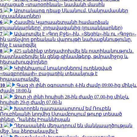
ստացած «տարօրինակ» նամակի մասին
5
Արտակարգ դեպք Սևանում. Մանրամասներ
(լուսանկարներ)
6
Հասմիկ Կարապետյանի համարձակ
լուսանկարները՝ լողավազանից (լուսանկարներ)
7
Ավարտվել է «Գող Բջե»-ին, «Տեցիկ»-ին ու «Գոջո»-
ին առնչվող քրեական վարույթի նախաքննությունը.
ինչ է պարզվել
8
425 անձինք տեղափոխվել են ոստիկանություն․
հայտնաբերվել են զենք-զինամթերք, թմրամիջոց և
հետախուզվողներ
9
Կիլիկիայում կրակոցներով ուղեկցված
«ռազբորկայի» բացառիկ տեսանյութ է
հրապարակվել
10
Գազ չի լինի օգոստոսի 4-ին ժամը 09:00-ից մինչև
ժամը 18:00-ն
1
Ջուր չի լինի հուլիսի 28-ին ժամը 07.00-ից մինչև
հուլիսի 29-ը ժամը 07.00-ն
2
Խստորեն դատապարտում եմ Ռուբեն
Ռուբինյանի կողմից Ստամբուլում թուրք տեսած
լինելը. Դանիել Իոաննիսյան
3
Դերասանին մեղադրում են մանկապղծության
մեջ․ նա ձերբակալվել է