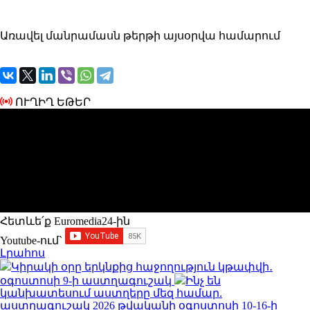
Առավել մանրամասն թերթի այսօրվա համարում
ՈՒՂԻՂ ԵԹԵՐ
Հետևե՛ք Euromedia24-ին
Youtube-ում`
Լրահոս
Կիրակի օրը երկնքից հաջողություն կթափվի․
օգոստոսի 9-ի աստղագուշակ
Ինչ են
կանխատեսում աստղերը մեզ համար.
աստղագուշակ 2026 թվականի օգոստոսի 10-16-ի