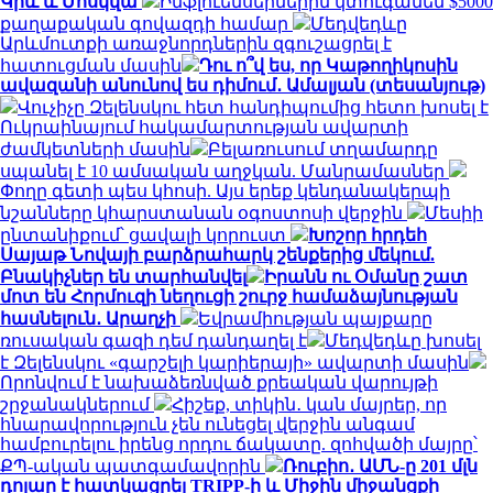
Կիև և Մոսկվա
Ինֆլուենսերներին կտուգանեն $5000
քաղաքական գովազդի համար
Մեդվեդևը
Արևմուտքի առաջնորդներին զգուշացրել է
հատուցման մասին
Դու ո՞վ ես, որ Կաթողիկոսին
ավազանի անունով ես դիմում․ Ամալյան (տեսանյութ)
Վուչիչը Զելենսկու հետ հանդիպումից հետո խոսել է
Ուկրաինայում հակամարտության ավարտի
ժամկետների մասին
Բելառուսում տղամարդը
սպանել է 10 ամսական աղջկան. Մանրամասներ
Փողը գետի պես կհոսի. Այս երեք կենդանակերպի
նշանները կհարստանան օգոստոսի վերջին
Մեսիի
ընտանիքում՝ ցավալի կորուստ
Խոշոր հրդեհ
Սայաթ Նովայի բարձրահարկ շենքերից մեկում.
Բնակիչներ են տարհանվել
Իրանն ու Օմանը շատ
մոտ են Հորմուզի նեղուցի շուրջ համաձայնության
հասնելուն․ Արաղչի
Եվրամիության պայքարը
ռուսական գազի դեմ դանդաղել է
Մեդվեդևը խոսել
է Զելենսկու «գարշելի կարիերայի» ավարտի մասին
Որոնվում է նախաձեռնված քրեական վարույթի
շրջանակներում
Հիշեք, տիկին․ կան մայրեր, որ
հնարավորություն չեն ունեցել վերջին անգամ
համբուրելու իրենց որդու ճակատը. զոհվածի մայրը՝
ՔՊ-ական պատգամավորին
Ռուբիո․ ԱՄՆ-ը 201 մլն
դոլար է հատկացրել TRIPP-ի և Միջին միջանցքի