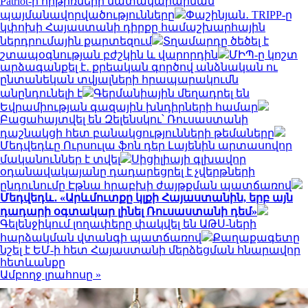
Patriot-ի հրթիռների մատակարարման
պայմանավորվածությունները
Փաշինյան․ TRIPP-ը
կփոխի Հայաստանի դիրքը համաշխարհային
ներդրումային քարտեզում
Տղամարդը ծեծել է
շտապօգնության բժշկին և վարորդին
ՄԻՊ-ը կոշտ
արձագանքել է․ քրեական գործով անձնական ու
ընտանեկան տվյալների հրապարակումն
անընդունելի է
Գերմանիային մեղադրել են
Եվրամիության գազային խնդիրների համար
Բացահայտվել են Զելենսկու՝ Ռուսաստանի
դաշնակցի հետ բանակցությունների թեմաները
Մեդվեդևը Ուրսուլա ֆոն դեր Լայենին արտասովոր
մականուններ է տվել
Սիցիլիայի գլխավոր
օդանավակայանը դադարեցրել է չվերթների
ընդունումը Էթնա հրաբխի ժայթքման պատճառով
Մեդվեդև․ «Արևմուտքը կլքի Հայաստանին, երբ այն
դադարի օգտակար լինել Ռուսաստանի դեմ»
Գելենջիկում լողափերը փակվել են ԱԹՍ-ների
հարձակման վտանգի պատճառով
Քաղաքագետը
նշել է ԵՄ-ի հետ Հայաստանի մերձեցման հնարավոր
հետևանքը
Ամբողջ լրահոսը »