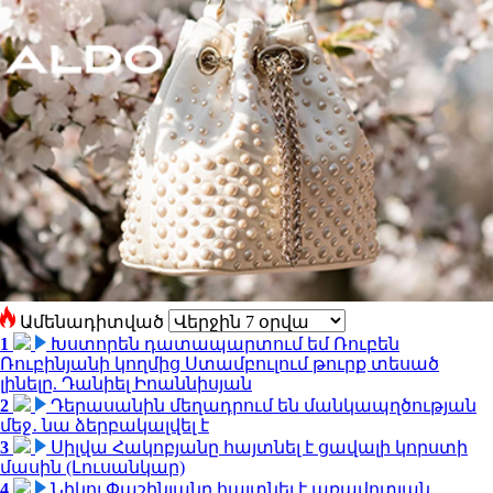
Ամենադիտված
1
Խստորեն դատապարտում եմ Ռուբեն
Ռուբինյանի կողմից Ստամբուլում թուրք տեսած
լինելը. Դանիել Իոաննիսյան
2
Դերասանին մեղադրում են մանկապղծության
մեջ․ նա ձերբակալվել է
3
Սիլվա Հակոբյանը հայտնել է ցավալի կորստի
մասին (Լուսանկար)
4
Նիկոլ Փաշինյանը հայտնել է առավոտյան