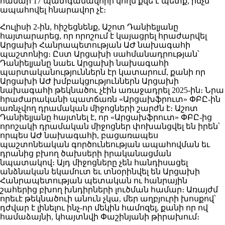
համար 17 պատգամավորի կողմ քվե է պետք, ինչն
ապահովել հնարավոր չէ։
Հուլիսի 2-ին, հիշեցնենք, Աշոտ Դանիելյանը
հայտարարեց, որ որոշում է կայացրել հրաժարվել
Արցախի Հանրապետության ԱԺ նախագահի
պաշտոնից։ Ըստ Արցախի սահմանադրության՝
Դանիելյանը նաեւ Արցախի նախագահի
պարտականություններն էր կատարում, քանի որ
Արցախի ԱԺ խմբակցություններն Արցախի
նախագահի թեկնածու չէին առաջադրել 2025-ին։ Նրա
հրաժարականի պատճառն «Արցախֆրուտ» ՓԲԸ-ին
առնչվող դրամական միջոցների շարժն է։ Աշոտ
Դանիելյանը հայտնել է, որ «Արցախֆրուտ» ՓԲԸ-ից
որոշակի դրամական միջոցներ փոխանցվել են իրեն՝
որպես ԱԺ նախագահի, բացառապես
պաշտոնեական գործունեության ապահովման եւ
դրանից բխող ծախսերի իրականացման
նպատակով։ Այդ միջոցները չեն հանդիսացել
անձնական եկամուտ եւ տնօրինվել են Արցախի
Հանրապետության պետական ու հանրային
շահերից բխող խնդիրների լուծման համար։ Առայժմ
որեւէ թեկնածուի անուն չկա, մեր աղբյուրի խոսքով՝
դժվար է լինելու ինչ-որ մեկին համոզել, քանի որ ով
համաձայնի, կհայտնվի Փաշինյանի թիրախում։