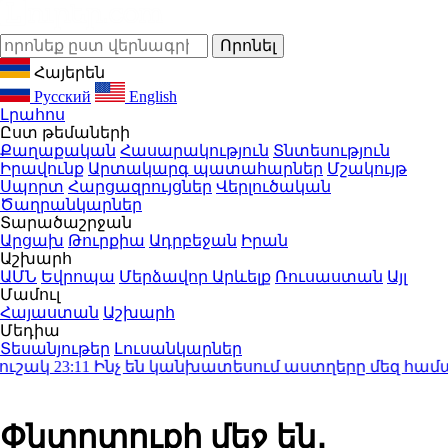
Հայերեն
Русский
English
Լրահոս
Ըստ թեմաների
Քաղաքական
Հասարակություն
Տնտեսություն
Իրավունք
Արտակարգ պատահարներ
Մշակույթ
Սպորտ
Հարցազրույցներ
Վերլուծական
Ծաղրանկարներ
Տարածաշրջան
Արցախ
Թուրքիա
Ադրբեջան
Իրան
Աշխարհ
ԱՄՆ
Եվրոպա
Մերձավոր Արևելք
Ռուսաստան
Այլ
Մամուլ
Հայաստան
Աշխարհ
Մեդիա
Տեսանյութեր
Լուսանկարներ
ակ
23:11
Ինչ են կանխատեսում աստղերը մեզ համար. ա
Փնտրտուքի մեջ են․