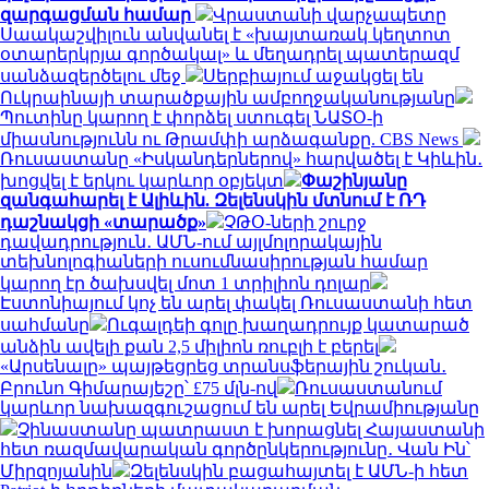
զարգացման համար
Վրաստանի վարչապետը
Սաակաշվիլուն անվանել է «խայտառակ կեղտոտ
օտարերկրյա գործակալ» և մեղադրել պատերազմ
սանձազերծելու մեջ
Սերբիայում աջակցել են
Ուկրաինայի տարածքային ամբողջականությանը
Պուտինը կարող է փորձել ստուգել ՆԱՏՕ-ի
միասնությունն ու Թրամփի արձագանքը. CBS News
Ռուսաստանը «Իսկանդերներով» հարվածել է Կիևին․
խոցվել է երկու կարևոր օբյեկտ
Փաշինյանը
զանգահարել է Ալիևին. Զելենսկին մտնում է ՌԴ
դաշնակցի «տարածք»
ՉԹՕ-ների շուրջ
դավադրություն․ ԱՄՆ-ում այլմոլորակային
տեխնոլոգիաների ուսումնասիրության համար
կարող էր ծախսվել մոտ 1 տրիլիոն դոլար
Էստոնիայում կոչ են արել փակել Ռուսաստանի հետ
սահմանը
Ուգալդեի գոլը խաղադրույք կատարած
անձին ավելի քան 2,5 միլիոն ռուբլի է բերել
«Արսենալը» պայթեցրեց տրանսֆերային շուկան․
Բրունո Գիմարայեշը՝ £75 մլն-ով
Ռուսաստանում
կարևոր նախազգուշացում են արել Եվրամիությանը
Չինաստանը պատրաստ է խորացնել Հայաստանի
հետ ռազմավարական գործընկերությունը․ Վան Ին՝
Միրզոյանին
Զելենսկին բացահայտել է ԱՄՆ-ի հետ