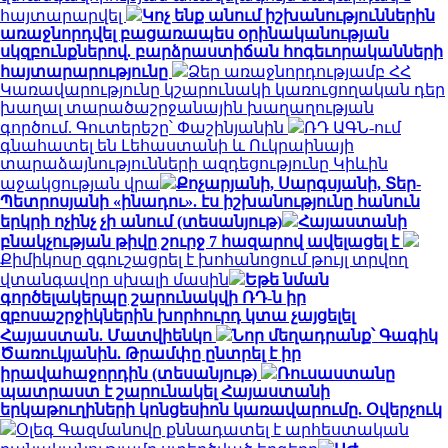
հայտարարվել
Կոչ ենք անում իշխանություններին
առաջնորդվել բացառապես օրինականության
սկզբունքներով. բարձրաստիճան հոգեւորականների
հայտարարությունը
Ձեր առաջնորդությամբ ՀՀ
Կառավարությունը կշարունակի կառուցողական դեր
խաղալ տարածաշրջանային խաղաղության
գործում. Գուտերեշը՝ Փաշինյանին
ՌԴ ԱԳՆ-ում
գնահատել են Լեհաստանի և Ուկրաինայի
տարաձայնությունների ազդեցությունը Կիևին
աջակցության վրա
Քոչարյանի, Սարգսյանի, Տեր-
Պետրոսյանի «ինադու». էս իշխանությունը հանուն
երկրի ոչինչ չի անում (տեսանյութ)
Հայաստանի
բնակչության թիվը շուրջ 7 հազարով ավելացել է
Քիմիկոսը զգուշացրել է խոհանոցում թույլ տրվող
վտանգավոր սխալի մասին
Եթե նման
գործելակերպը շարունակվի ՌԴ-ն իր
զբոսաշրջիկներին խորհուրդ կտա չայցելել
Հայաստան. Մատվիենկո
Նոր մեղադրանք՝ Գագիկ
Ծառուկյանին. Թրամփը ընտրել է իր
իրավահաջորդին (տեսանյութ)
Ռուսաստանը
պատրաստ է շարունակել Հայաստանի
երկաթուղիների կոնցեսիոն կառավարումը. Օվերչուկ
Օլեգ Գազմանովը քննադատել է արհեստական