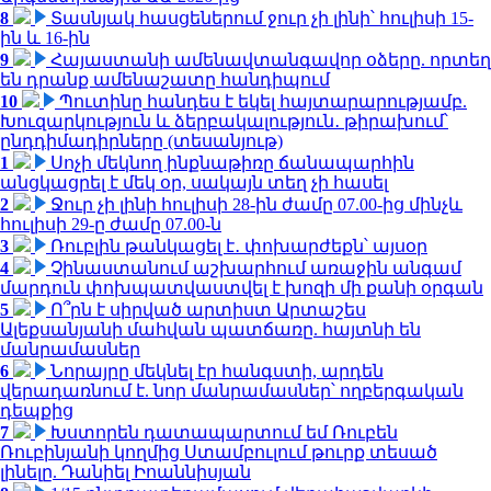
8
Տասնյակ հասցեներում ջուր չի լինի՝ հուլիսի 15-
ին և 16-ին
9
Հայաստանի ամենավտանգավոր օձերը. որտեղ
են դրանք ամենաշատը հանդիպում
10
Պուտինը հանդես է եկել հայտարարությամբ.
Խուզարկություն և ձերբակալություն․ թիրախում՝
ընդդիմադիրները (տեսանյութ)
1
Սոչի մեկնող ինքնաթիռը ճանապարհին
անցկացրել է մեկ օր, սակայն տեղ չի հասել
2
Ջուր չի լինի հուլիսի 28-ին ժամը 07.00-ից մինչև
հուլիսի 29-ը ժամը 07.00-ն
3
Ռուբլին թանկացել է․ փոխարժեքն՝ այսօր
4
Չինաստանում աշխարհում առաջին անգամ
մարդուն փոխպատվաստվել է խոզի մի քանի օրգան
5
Ո՞րն է սիրված արտիստ Արտաշես
Ալեքսանյանի մահվան պատճառը. հայտնի են
մանրամասներ
6
Նորայրը մեկնել էր հանգստի, արդեն
վերադառնում է. նոր մանրամասներ՝ ողբերգական
դեպքից
7
Խստորեն դատապարտում եմ Ռուբեն
Ռուբինյանի կողմից Ստամբուլում թուրք տեսած
լինելը. Դանիել Իոաննիսյան