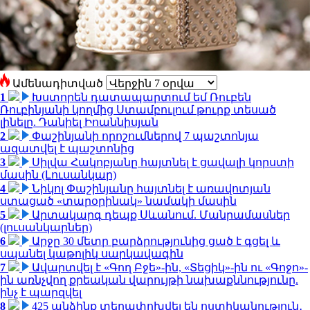
Ամենադիտված
1
Խստորեն դատապարտում եմ Ռուբեն
Ռուբինյանի կողմից Ստամբուլում թուրք տեսած
լինելը. Դանիել Իոաննիսյան
2
Փաշինյանի որոշումներով 7 պաշտոնյա
ազատվել է պաշտոնից
3
Սիլվա Հակոբյանը հայտնել է ցավալի կորստի
մասին (Լուսանկար)
4
Նիկոլ Փաշինյանը հայտնել է առավոտյան
ստացած «տարօրինակ» նամակի մասին
5
Արտակարգ դեպք Սևանում. Մանրամասներ
(լուսանկարներ)
6
Արջը 30 մետր բարձրությունից ցած է գցել և
սպանել կաթոլիկ սարկավագին
7
Ավարտվել է «Գող Բջե»-ին, «Տեցիկ»-ին ու «Գոջո»-
ին առնչվող քրեական վարույթի նախաքննությունը.
ինչ է պարզվել
8
425 անձինք տեղափոխվել են ոստիկանություն․