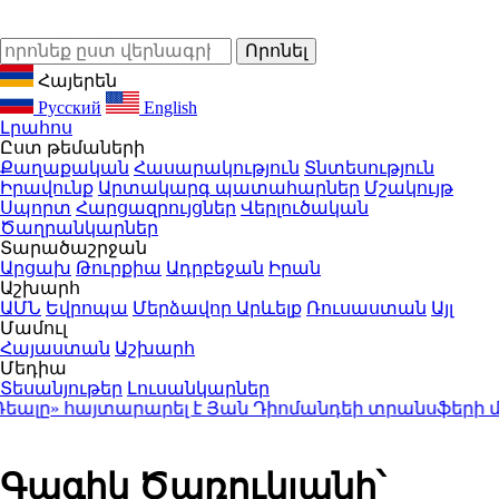
Հայերեն
Русский
English
Լրահոս
Ըստ թեմաների
Քաղաքական
Հասարակություն
Տնտեսություն
Իրավունք
Արտակարգ պատահարներ
Մշակույթ
Սպորտ
Հարցազրույցներ
Վերլուծական
Ծաղրանկարներ
Տարածաշրջան
Արցախ
Թուրքիա
Ադրբեջան
Իրան
Աշխարհ
ԱՄՆ
Եվրոպա
Մերձավոր Արևելք
Ռուսաստան
Այլ
Մամուլ
Հայաստան
Աշխարհ
Մեդիա
Տեսանյութեր
Լուսանկարներ
լը» հայտարարել է Յան Դիոմանդեի տրանսֆերի մ
Գագիկ Ծառուկյանի՝