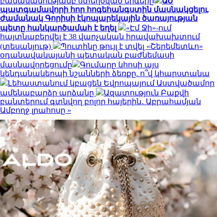
բանականությամբ ստեղծված երգերը
ԱԺ
պատգամավորի հոր հոգեհանգստին մասնակցելու
ժամանակ Գորիսի էկոպարեկային ծառայության
պետը հանկարծամահ է եղել
«Էմ Ջի»-ում
հայտնաբերվել է 38 վարչական իրավախախտում
(տեսանյութ)
Պուտինը թույլ է տվել «Շերեմետևո»
օդանավակայանի պետական բաժնեմասի
մասնավորեցումը
Գումարը կհոսի այս
կենդանակերպի նշանների ձեռքը. ո՞վ կհարստանա
Լեհաստանում կբացեն Եվրոպայում Աստվածամոր
ամենաբարձր արձանը
Ազատություն Բաքվի
բանտերում գտնվող բոլոր հայերին․ Աբրահամյան
Ամբողջ լրահոսը »