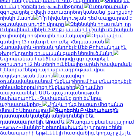
Թեհրանը քննադատել է Վաշինգտոնին
Փորձել են
գումար շորթել Telegram-ի միջոցով
Ուռուցքաբանը
զգուշացրել է վեյփ օգտագործող կանանց՝ քաղցկեղի
ռիսկի մասին
Ո՞ր հիվանդության դեմ պայքարում է
օգտակար սուրճի մրուրը
Զելենսկին հույս ունի, որ
Ուկրաինան մինչև 2027 թվականը կմշակի սեփական
բալիստիկ հրթիռային համակարգ
Օդանավում
գտնվող 13 ուղևոր է տուժել. Հնդկաստան
Հարավային Կորեան խնդրել է Մեծ Բրիտանիային
չխոչընդոտել ռուսական գազի ներմուծմանը
Եվրոպական հանձնաժողովը զգուշացրել է
օգոստոսի 12-ին տեղի ունենալիք արևի խավարման
էլեկտրաէներգիայի արտադրության վրա
ազդեցության մասին
Լայպցիգի
օդանավակայանում ինքնաթիռում հայտնաբերվել է
զինամթերքով լիքը ինքնաթիռ
Թրամփը
պաշտպանել է ԱՄՆ պաշտպանության
նախարարին․ «Չափազանց գոհ եմ նրա
աշխատանքից»
Մինչև հինգ հազար միգրանտ
մնում է Սեուտայում
Գարեգին Բ Վեփահառին
դատարան կանչելն անընդունելի է եւ
դատապարտելի. Արամ Ա
Գարգառ բնակավայրում
«KamAZ» մակնիշի բետոնախառնիչը դուրս է եկել
ճանապարհի երթևեկելի հատվածից, կողաշրջվել և