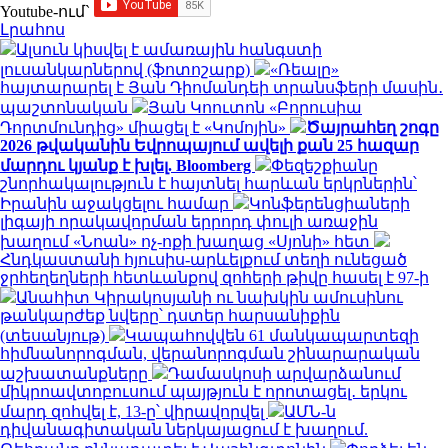
Youtube-ում`
Լրահոս
Ալսուն կիսվել է ամառային հանգստի
լուսանկարներով (ֆոտոշարք)
«Ռեալը»
հայտարարել է Յան Դիոմանդեի տրանսֆերի մասին․
պաշտոնական
Յան Կոուտոն «Բորուսիա
Դորտմունդից» միացել է «Կոմոյին»
Ծայրահեղ շոգը
2026 թվականին Եվրոպայում ավելի քան 25 հազար
մարդու կյանք է խլել. Bloomberg
Փեզեշքիանը
շնորհակալություն է հայտնել հարևան երկրներին՝
Իրանին աջակցելու համար
Կոնֆերենցիաների
լիգայի որակավորման երրորդ փուլի առաջին
խաղում «Նոան» ոչ-ոքի խաղաց «Սյոնի» հետ
Հնդկաստանի հյուսիս-արևելքում տեղի ունեցած
ջրհեղեղների հետևանքով զոհերի թիվը հասել է 97-ի
Անահիտ Կիրակոսյանի ու նախկին ամուսինու
թանկարժեք նվերը՝ դստեր հարսանիքին
(տեսանյութ)
Կապահովվեն 61 մանկապարտեզի
հիմնանորոգման, վերանորոգման շինարարական
աշխատանքները
Դամասկոսի արվարձանում
միկրոավտոբուսում պայթյուն է որոտացել․ երկու
մարդ զոհվել է, 13-ը՝ վիրավորվել
ԱՄՆ-ն
դիվանագիտական ներկայացում է խաղում.