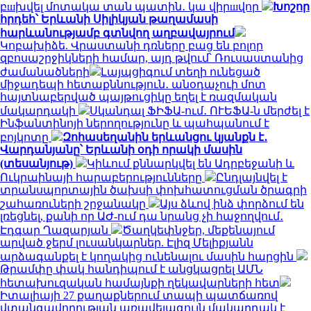
բшխվել մոտակա տան պատին․ կա վիրшվոր
Խոշոր
հրդեհ՝ Երևանի Սիլիկյան թաղամասի
հարևանությամբ գտնվող աղբավայրում
Կոբախիձե. Վրաստանի դռները բաց են բոլոր
զբոսաշրջիկների համար, այդ թվում՝ Ռուսաստանից
ժամանածների
Լայպցիգում տեղի ունեցած
միջադեպի հետաքննություն․ անօդաչուի մոտ
հայտնաբերված պայթուցիկը եղել է ռազմական
մակարդակի
Սկանդալ ՖԻՖԱ-ում․ ՈՒԵՖԱ-ն մերժել է
Ինֆանտինոյի ներողությունը և պահպանում է
բոյկոտը
Զոհասեղանին երևանցու կյանքն է․
Վարդանյանը՝ Երևանի օդի որակի մասին
(տեսանյութ)
Կիևում քննարկվել են Ադրբեջանի և
Ուկրաինայի հարաբերությունները
Ընդլայնվել է
տրանսպորտային ծախսի փոխհատուցման ծրագրի
շահառուների շրջանակը
Այս ձևով ինձ փորձում են
լռեցնել, քանի որ ԱԺ-ում դա նրանց չի հաջողվում․
Էդգար Ղազարյան
Ծաղկեփնջեր, մեքենայում
արված ջերմ լուսանկարներ. Էլիզ Մելիքյանն
արձագանքել է կողակից ունենալու մասին հարցին
Թրամփը փակ հանդիպում է անցկացրել ԱՄՆ
հետախուզական համայնքի ղեկավարների հետ
Իտալիայի 27 քաղաքներում տապի պատճառով
վտանգավորության առավելագույն մակարդակ է