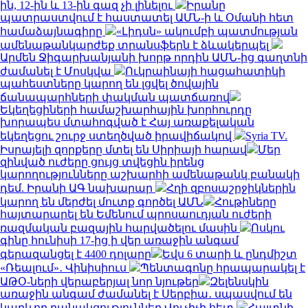
ին, 12-ին և 13-ին գազ չի լինելու
Իրանը
պատրաստվում է հաստատել ԱՄՆ-ի և Օմանի հետ
համաձայնագիրը
«Լիդսն» ակումբի պատմության
ամենաթանկարժեք տրանսֆերն է ձևակերպել
Արմեն Ջիգարխանյանի խորթ որդին ԱՄՆ-ից գաղտնի
ժամանել է Մոսկվա
Ուկրաինայի հացահատիկի
պահեստները կարող են լցվել ծովային
ճանապարհների փակման պատճառով
Եկեղեցիների համաշխարհային խորհուրդը
խորապես մտահոգված է Հայ առաքելական
եկեղեցու շուրջ ստեղծված իրավիճակով
Syria TV.
Իսրայելի զորքերը մտել են Սիրիայի հարավ
Մեր
զինված ուժերը ցույց տվեցին իրենց
կարողությունները աշխարհի ամենաթանկ բանակի
դեմ. Իրանի ԱԳ նախարար
Հղի զբոսաշրջիկներին
կարող են մերժել մուտք գործել ԱՄՆ
Հութիները
հայտարարել են Եմենում պրոսաուդյան ուժերի
ռազմական բազային հարվածելու մասին
Ոսկու
գինը հունիսի 17-ից ի վեր առաջին անգամ
գերազանցել է 4400 դոլարը
Եվս 6 տարի և ընդմիշտ
«Ռեալում»․ Վինիսիուս
Պենտագոնը հրապարակել է
ԱԹՕ-ների վերաբերյալ նոր նյութեր
Զելենսկին
առաջին անգամ ժամանել է Սերբիա․ սպասվում են
կարևոր բանակցություններ Վուչիչի հետ
Հայտնի