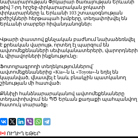
նախարարության Փրկարար ծառայության Երևանի
թիվ 7-րդ հրշեջ-փրկարարական ջոկատի
փրկարարները և Երևանի 103 շտապօգնության
բժիշկների հերթապահ խմբերը, տեղափոխվել են
Երևանի տարբեր հիվանդանոցներ։
Վթարի փաստով քննչական բաժնում նախաձեռնվել
է քրեական վարույթ, որտեղ էլ պարզում են
ավտոմեքենաների սեփականատերերի, վարորդների
և վիրավորների ինքնությունը։
Ֆոտոլրագրողի տեղեկություններով՝
ավտոմեքենաներից «Kia»-ն և «Toyota»-ն եղել են
կայանված, վնասվել է նաև բնակչին պատկանող
շինության մի հատված։
Քննիչի հանձնարարականով ավտոմեքենաները
տեղափոխվում են ՊԾ Երևան քաղաքի պահպանվող
հատուկ տարածք։
ՈՒՂԻՂ ԵԹԵՐ