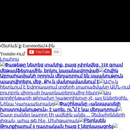
Հետևե՛ք Euromedia24-ին
Youtube-ում`
Լրահոս
Փաթեթը նետեց տանիք, բայց չփրկվեց․ 318 գրամ
մեթամֆետամին, երկու կալանավորված
Հովիկ
Աբրահամյանի որդուն մեղադրում են սպանություն
պատվիրելու մեջ․ ՔԿ-ն մանրամասնում է
ԱՀԿ-ն
հետևում է Եվրոպայում տզերի տարածմանը ԱՄՆ-ում
բուրբոն վիրուսի հայտնաբերումից հետո
Այս
գործընթացի թիրախը Կաթողիկոսը չէ, այլ Եկեղեցին․
Նինա Կարապետյանց
Փաշինյանը «անսպասելի
խոստովանություն» է արել․ ու՞մ է նա մեղադրում
Շատ բաներ կարող էի ավելին անել… Չեմպիոնների
լիգան, ահա թե ինչ. Մխիթարյան
Բեյոնսեն
Թուրքիայում 4 դատական հայց է ներկայացրել