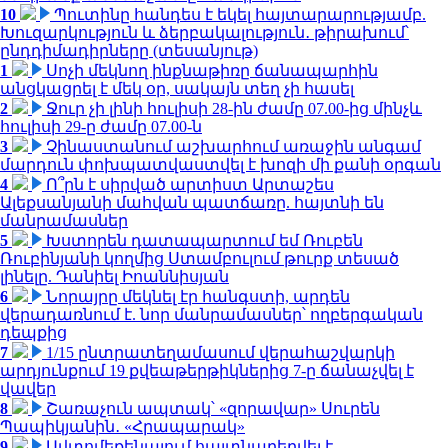
10
Պուտինը հանդես է եկել հայտարարությամբ.
Խուզարկություն և ձերբակալություն․ թիրախում՝
ընդդիմադիրները (տեսանյութ)
1
Սոչի մեկնող ինքնաթիռը ճանապարհին
անցկացրել է մեկ օր, սակայն տեղ չի հասել
2
Ջուր չի լինի հուլիսի 28-ին ժամը 07.00-ից մինչև
հուլիսի 29-ը ժամը 07.00-ն
3
Չինաստանում աշխարհում առաջին անգամ
մարդուն փոխպատվաստվել է խոզի մի քանի օրգան
4
Ո՞րն է սիրված արտիստ Արտաշես
Ալեքսանյանի մահվան պատճառը. հայտնի են
մանրամասներ
5
Խստորեն դատապարտում եմ Ռուբեն
Ռուբինյանի կողմից Ստամբուլում թուրք տեսած
լինելը. Դանիել Իոաննիսյան
6
Նորայրը մեկնել էր հանգստի, արդեն
վերադառնում է. նոր մանրամասներ՝ ողբերգական
դեպքից
7
1/15 ընտրատեղամասում վերահաշվարկի
արդյունքում 19 քվեաթերթիկներից 7-ը ճանաչվել է
վավեր
8
Շառաչուն ապտակ՝ «զորավար» Սուրեն
Պապիկյանին․ «Հրապարակ»
9
Ավտոմեքենայում հայտնաբերվել է