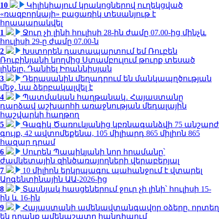
10
Կիլիկիայում կրակոցներով ուղեկցված
«ռազբորկայի» բացառիկ տեսանյութ է
հրապարակվել
1
Ջուր չի լինի հուլիսի 28-ին ժամը 07.00-ից մինչև
հուլիսի 29-ը ժամը 07.00-ն
2
Խստորեն դատապարտում եմ Ռուբեն
Ռուբինյանի կողմից Ստամբուլում թուրք տեսած
լինելը. Դանիել Իոաննիսյան
3
Դերասանին մեղադրում են մանկապղծության
մեջ․ նա ձերբակալվել է
4
Պատմական հաղթանակ․ Հայաստանը
դարձավ աշխարհի առաջնության մեդալային
հաշվարկի հաղթող
5
Գագիկ Ծառուկյանից կբռնագանձվի 75 անշարժ
գույք, 42 ավտոմեքենա, 105 միլիարդ 865 միլիոն 865
հազար դրամ
6
Սուրեն Պապիկյանի նոր հրամանը՝
ժամկետային զինծառայողների վերաբերյալ
7
10 միլիոն երկրպագու պահանջում է վտարել
Արգենտինային ԱԱ-2026-ից
8
Տասնյակ հասցեներում ջուր չի լինի՝ հուլիսի 15-
ին և 16-ին
9
Հայաստանի ամենավտանգավոր օձերը. որտեղ
են դրանք ամենաշատը հանդիպում