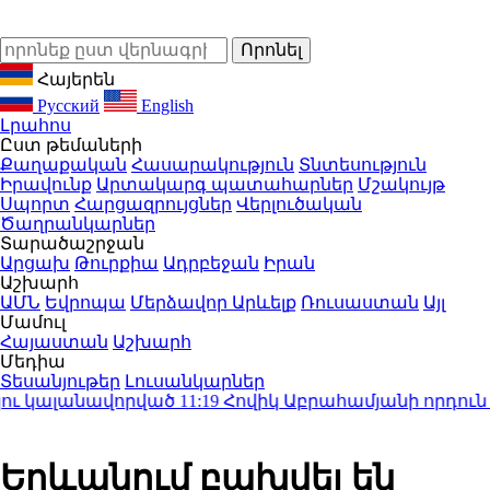
Հայերեն
Русский
English
Լրահոս
Ըստ թեմաների
Քաղաքական
Հասարակություն
Տնտեսություն
Իրավունք
Արտակարգ պատահարներ
Մշակույթ
Սպորտ
Հարցազրույցներ
Վերլուծական
Ծաղրանկարներ
Տարածաշրջան
Արցախ
Թուրքիա
Ադրբեջան
Իրան
Աշխարհ
ԱՄՆ
Եվրոպա
Մերձավոր Արևելք
Ռուսաստան
Այլ
Մամուլ
Հայաստան
Աշխարհ
Մեդիա
Տեսանյութեր
Լուսանկարներ
ւ կալանավորված
11:19
Հովիկ Աբրահամյանի որդուն մեղ
Երևանում բախվել են