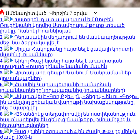
Ամենադիտված
1
Խստորեն դատապարտում եմ Ռուբեն
Ռուբինյանի կողմից Ստամբուլում թուրք տեսած
լինելը. Դանիել Իոաննիսյան
2
Դերասանին մեղադրում են մանկապղծության
մեջ․ նա ձերբակալվել է
3
Սիլվա Հակոբյանը հայտնել է ցավալի կորստի
մասին (Լուսանկար)
4
Նիկոլ Փաշինյանը հայտնել է առավոտյան
ստացած «տարօրինակ» նամակի մասին
5
Արտակարգ դեպք Սևանում. Մանրամասներ
(լուսանկարներ)
6
Հասմիկ Կարապետյանի համարձակ
լուսանկարները՝ լողավազանից (լուսանկարներ)
7
Ավարտվել է «Գող Բջե»-ին, «Տեցիկ»-ին ու «Գոջո»-
ին առնչվող քրեական վարույթի նախաքննությունը.
ինչ է պարզվել
8
425 անձինք տեղափոխվել են ոստիկանություն․
հայտնաբերվել են զենք-զինամթերք, թմրամիջոց և
հետախուզվողներ
9
Գազ չի լինի օգոստոսի 4-ին ժամը 09:00-ից մինչև
ժամը 18:00-ն