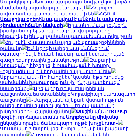
Մարոկկոյից Սեուտա պարապլանով թռչելու փորձի
ժամանակ տղամարդը մահացել է
ՀՀ բոլոր
ավտոճանապարհներն անցանելի են
ՀՀ-ում
Առաջիկա օրերին սպասվում է անձրև և ամպրոպ․
ջերմաստիճանը կնվազի
Երևանում պարեկներն
իրականացրել են օպերացիա․ վարորդները
ենթարկվել են վարչական պատասխանատվության
Հուլիսին Հայաստան այցելած զբոսաշրջիկների
քանակը
ԵՄ-ն շոգի ալիքի պայմաններում
օգտագործել է ձմռան համար պահեստավորված
գազի ռեկորդային քանակություն
Զաքարիա
Սրբազանը հիշեցրել է Իսահակյանի խոսքը․
«Էջմիածնա սյուները ամեն հայի սրտում են»
Աբրահամյան․ «Որ հարցնես՝ կասեն՝ եթե խոսենք,
սահմանին խաղաղություն չի լինի, պատերազմ
կսադրենք»
Աբելարդո դե լա Էսպրիելան
պաշտոնապես ստանձնել է Կոլումբիայի նախագահի
պաշտոնը
«Սարգսյանն այնքան վստահություն
ուներ, որ մեկ զանգով լուծում էր Հայաստանի
խնդիրները»․ Շարմազանով
Փաշինյան․ «TRIPP-ը
կօգնի, որ Հայաստանն ու Ադրբեջանը միմյանց
ընկալեն որպես ճանապարհ, ոչ թե խոչընդոտ»
Գուստավո Պետրոն լքել է Կոլումբիայի նախագահի
պաշտոնը
Հաջորդը զինվորականներն են․