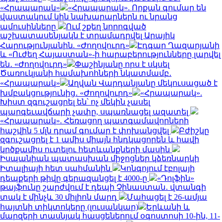
«Հրապարակ»
«Հրապարակ». Որքան գումար են
վաստակում կին նախարարներն ու նրանց
ամուսինները
Ում շքեղ նորոգված
աշխատասենյակն է տրամադրվել Արայիկ
Հարությունյանին. «Ժողովուրդ»
Էդգար Ղազարյանի
և «Ուժեղ Հայաստան»-ի հարաբերությունները լարվել
են․ «Ժողովուրդ»
Փաշինյանը որս է սկսել
Ծառուկյանի համախոհների նկատմամբ․
«Հրապարակ»
Աղվան Վարդանյանը մեկուսացած է
խմբակցությունից․ «Ժողովուրդ»
«Հրապարակ».
Խիստ զգուշացրել են՝ ոչ մեկին չասել
պարգեւավճարի չափը, սպառնացել ազատել
«Հրապարակ». Հեռացող պատգամավորների
հաշվին 5 մլն դրամ գումար է փոխանցվել
Բժիշկը
զգուշացրել է 1 ամիս միայն հնդկացորեն և հավի
կրծքամիս ուտելու հետևանքների մասին
Իսպանիան պատասխան միջոցներ կձեռնարկի
Իտալիայի հետ սահմանին
Կոնգոյում էբոլայի
դեպքերի թիվը գերազանցել է 4000-ը
«Դոլֆին»
թայֆունը շարժվում է դեպի Չինաստան․ վտանգի
տակ է մինչև 30 միլիոն մարդ
Մահացել է 26-ամյա
հայտնի տիկտոկերը (լուսանկար)
Երևանի և
մարզերի տասնյակ հասցեներում օգոստոսի 10-ին, 11-