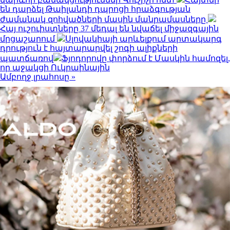
են դարձել Թաիլանդի դպրոցի հրաձգության
ժամանակ զոհվածների մասին մանրամասները
Հայ ուշուիստները 37 մեդալ են նվաճել միջազգային
մրցաշարում
Սլովակիայի արևելքում արտակարգ
դրություն է հայտարարվել շոգի ալիքների
պատճառով
Ֆյոդորովը փորձում է Մասկին համոզել,
որ աջակցի Ուկրաինային
Ամբողջ լրահոսը »