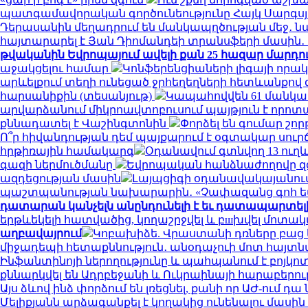
պատգամավորական գործունեությունը Հայկ Սարգսյա
Դերասանին մեղադրում են մանկապղծության մեջ․ նա
հայտարարել է Յան Դիոմանդեի տրանսֆերի մասի
թվականին Եվրոպայում ավելի քան 25 հազար մարդու կյ
աջակցելու համար
Կոնֆերենցիաների լիգայի որակ
արևելքում տեղի ունեցած ջրհեղեղների հետևանքով զո
հարսանիքին (տեսանյութ)
Կապահովվեն 61 մանկ
արվարձանում միկրոավտոբուսում պայթյուն է որոտացել
քննադատել է Վաշինգտոնին
Փորձել են գումար շորթ
Ո՞ր հիվանդության դեմ պայքարում է օգտակար սուր
հրթիռային համակարգ
Օդանավում գտնվող 13 ուղև
գազի ներմուծմանը
Եվրոպական հանձնաժողովը զգո
ազդեցության մասին
Լայպցիգի օդանավակայանում 
պաշտպանության նախարարին․ «Չափազանց գոհ 
դատարան կանչելն անընդունելի է եւ դատապարտել
երթևեկելի հատվածից, կողաշրջվել և բшխվել մոտ
աղբավայրում
Կոբախիձե. Վրաստանի դռները բաց ե
միջադեպի հետաքննություն․ անօդաչուի մոտ հայտ
Ինֆանտինոյի ներողությունը և պահպանում է բոյկո
քննարկվել են Ադրբեջանի և Ուկրաինայի հարաբերու
Այս ձևով ինձ փորձում են լռեցնել, քանի որ ԱԺ-ում 
Մելիքյանն արձագանքել է կողակից ունենալու մասի