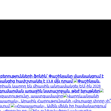
երությունների ֆոնին՝ Փաշինյանը մասնակցում է
անցից հափշտակել է 13.8 մլն դրամ
Փաշինյան․
ոգորիան կարող են միասին անդամակցել ԵՄ-ին 2028
 գումարման առաջին նստաշրջան. թեժ ելույթներ
ու ազատությունը. պատգամավոր
Վարդևանյանի
պարակ»․ Արայիկ Հարությունյանի «մուրազը փորը չի՞
եւում
«Հրապարակ»․ Ամեն մեկն իր համակարգում
 «Ժողովուրդ»
Ինչ ունեցվածքով ավարտեց