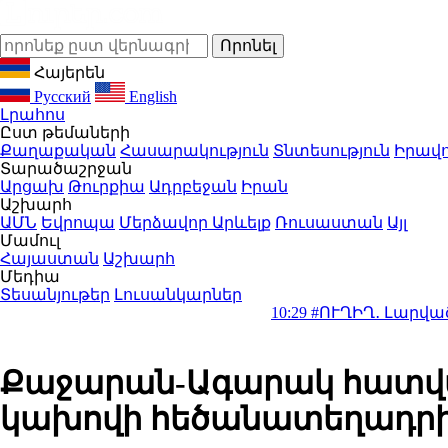
Հայերեն
Русский
English
Լրահոս
Ըստ թեմաների
Քաղաքական
Հասարակություն
Տնտեսություն
Իրավո
Տարածաշրջան
Արցախ
Թուրքիա
Ադրբեջան
Իրան
Աշխարհ
ԱՄՆ
Եվրոպա
Մերձավոր Արևելք
Ռուսաստան
Այլ
Մամուլ
Հայաստան
Աշխարհ
Մեդիա
Տեսանյութեր
Լուսանկարներ
10:29
#ՈՒՂԻՂ․ Լարված հարաբերու
Քաջարան-Ագարակ հատված
կախովի հեծանատեղադրիչ