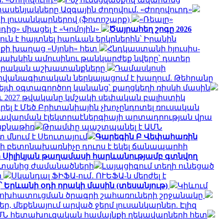
սենյակները Ազգային ժողովում. «Ժողովուրդ»
տի լուսանկարներով (ֆոտոշարք)
«Ռեալը»
ից» միացել է «Կոմոյին»
Ծայրահեղ շոգը 2026
ուն է հայտնել հարևան երկրներին՝ Իրանին
ոքի խաղաց «Սյոնի» հետ
Հնդկաստանի հյուսիս-
նախկին ամուսինու թանկարժեք նվերը՝ դստեր
րարական աշխատանքները
Դամասկոսի
դիվանագիտական ներկայացում է խաղում. Թեհրանը
վեյփ օգտագործող կանանց՝ քաղցկեղի ռիսկի մասին
նչև 2027 թվականը կմշակի սեփական բալիստիկ
ել է Մեծ Բրիտանիային չխոչընդոտել ռուսական
 խավարման էլեկտրաէներգիայի արտադրության վրա
ինքնաթիռ
Թրամփը պաշտպանել է ԱՄՆ
 մնում է Սեուտայում
Գարեգին Բ Վեփահառին
ի բետոնախառնիչը դուրս է եկել ճանապարհի
ի Սիլիկյան թաղամասի հարևանությամբ գտնվող
սաստանից ժամանածների
Լայպցիգում տեղի ունեցած
ի
Սկանդալ ՖԻՖԱ-ում․ ՈՒԵՖԱ-ն մերժել է
՝ Երևանի օդի որակի մասին (տեսանյութ)
Կիևում
փոխհատուցման ծրագրի շահառուների շրջանակը
, մեքենայում արված ջերմ լուսանկարներ. Էլիզ
ՄՆ հետախուզական համայնքի ղեկավարների հետ