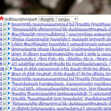
Ամենադիտված
1
Խստորեն դատապարտում եմ Ռուբեն Ռուբինյանի
2
Դերասանին մեղադրում են մանկապղծության մե
3
Փաշինյանի որոշումներով 7 պաշտոնյա ազատվ
4
Սիլվա Հակոբյանը հայտնել է ցավալի կորստի մ
5
Նիկոլ Փաշինյանը հայտնել է առավոտյան ստ
6
Արտակարգ դեպք Սևանում. Մանրամասներ (լո
7
Արջը 30 մետր բարձրությունից ցած է գցել և ս
8
Ավարտվել է «Գող Բջե»-ին, «Տեցիկ»-ին ու «Գոջ
9
425 անձինք տեղափոխվել են ոստիկանություն․
10
Գազ չի լինի օգոստոսի 4-ին ժամը 09:00-ից մինչև
1
Ջուր չի լինի հուլիսի 28-ին ժամը 07.00-ից մինչև հո
2
Խստորեն դատապարտում եմ Ռուբեն Ռուբինյանի
3
Պատմական հաղթանակ․ Հայաստանը դարձավ 
4
ՀՀ-ում ԱՄՆ դեսպանատնից լավ լուր․ նոր հնար
5
Գագիկ Ծառուկյանից կբռնագանձվի 75 անշարժ գո
6
Սուրեն Պապիկյանի նոր հրամանը՝ ժամկետային
7
Դերասանին մեղադրում են մանկապղծության մե
8
10 միլիոն երկրպագու պահանջում է վտարել Արգ