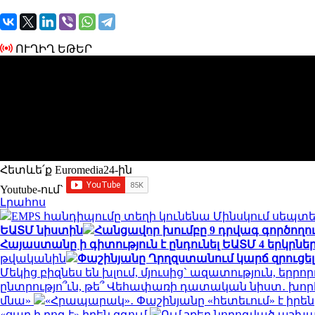
ՈՒՂԻՂ ԵԹԵՐ
Հետևե՛ք Euromedia24-ին
Youtube-ում`
Լրահոս
EMPS հանդիպումը տեղի կունենա Մինսկում սեպտեմ
ԵԱՏՄ նիստին
Հանցավոր խումբը 9 դրվագ գործողու
Հայաստանը ի գիտություն է ընդունել ԵԱՏՄ 4 երկրն
թվականին
Փաշինյանը Ղրղզստանում կարճ զրուցել 
Մեկից բիզնես են խլում, մյուսից` ազատություն, եր
ընտրությո՞ւն, թե՞ Վեհափառի դատական նիստ․ խոր
մնա»
«Հրապարակ»․ Փաշինյանը «հետեւում» է իրենց 
«ցար ի բոգ է» իրեն զգում
Ում շքեղ նորոգված աշխա