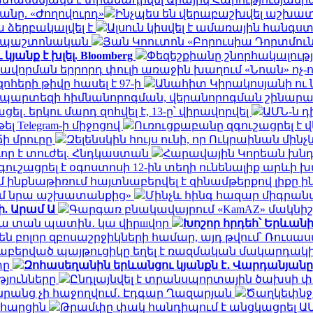
նը. «Ժողովուրդ»
Ինչպես են վերաբաշխվել աշխատա
 ձերբակալվել է
Ալսուն կիսվել է ամառային հանգս
ն․ պաշտոնական
Յան Կոուտոն «Բորուսիա Դորտմունդ
անք է խլել. Bloomberg
Փեզեշքիանը շնորհակալությ
ավորման երրորդ փուլի առաջին խաղում «Նոան» ոչ-
հերի թիվը հասել է 97-ի
Անահիտ Կիրակոսյանի ու 
ապարտեզի հիմնանորոգման, վերանորոգման շինա
․ երկու մարդ զոհվել է, 13-ը՝ վիրավորվել
ԱՄՆ-ն 
ել Telegram-ի միջոցով
Ուռուցքաբանը զգուշացրել է 
ճի մրուրը
Զելենսկին հույս ունի, որ Ուկրաինան մի
որ է տուժել. Հնդկաստան
Հարավային Կորեան խնդր
ւշացրել է օգոստոսի 12-ին տեղի ունենալիք արևի
ինքնաթիռում հայտնաբերվել է զինամթերքով լիքը 
եմ նրա աշխատանքից»
Մինչև հինգ հազար միգրանտ
ի. Արամ Ա
Գարգառ բնակավայրում «KamAZ» մակնիշ
ակա տան պատին․ կա վիրшվոր
Խոշոր հրդեհ՝ Երևան
ն բոլոր զբոսաշրջիկների համար, այդ թվում՝ Ռու
նաբերված պայթուցիկը եղել է ռազմական մակարդակ
տը
Զոհասեղանին երևանցու կյանքն է․ Վարդանյանը
թյունները
Ընդլայնվել է տրանսպորտային ծախսի 
դա նրանց չի հաջողվում․ Էդգար Ղազարյան
Ծաղկեփնջեր
ն հարցին
Թրամփը փակ հանդիպում է անցկացրել Ա