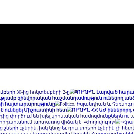
բերի 30-ից հոկտեմբերի 2-ը
#ՈՒՂԻՂ․ Լարված հարաբ
թյամբ զինվորական հաշմանդամություն ունեցող անձ
երի հայտարարությունը
Politico. Իսլանդիան և Չեռն
է ունեցել Միշուստինի հետ
ՈՒՂԻՂ․ ՀՀ ԱԺ իններորդ
րորդից փորձում են խլել կրոնական համոզմունքներն 
հրդարանում արտառոց վիճակ է. «Ժողովուրդ»
«Հրա
շների էջերին, իսկ կնոջ եւ դուստրերի էջերին չի հետ
տասենյակն է տրամադրվել Արայիկ Հարությունյանին.