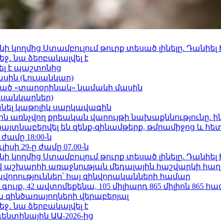
 կողմից Ստամբուլում թուրք տեսած լինելը. Դանիել
ջ․ նա ձերբակալվել է
ել է պաշտոնից
ասին (Լուսանկար)
ացած «տարօրինակ» նամակի մասին
ւսանկարներ)
պանել կաթոլիկ սարկավագին
ո»-ին առնչվող քրեական վարույթի նախաքննությունը. ի
 հայտնաբերվել են զենք-զինամթերք, թմրամիջոց և հ
 ժամը 18:00-ն
ւլիսի 29-ը ժամը 07.00-ն
 կողմից Ստամբուլում թուրք տեսած լինելը. Դանիել
աշխարհի առաջնության մեդալային հաշվարկի հաղ
ավորություններ՝ հայ զինվորականների համար
ւյք, 42 ավտոմեքենա, 105 միլիարդ 865 միլիոն 865 հ
 զինծառայողների վերաբերյալ
ջ․ նա ձերբակալվել է
ենտինային ԱԱ-2026-ից