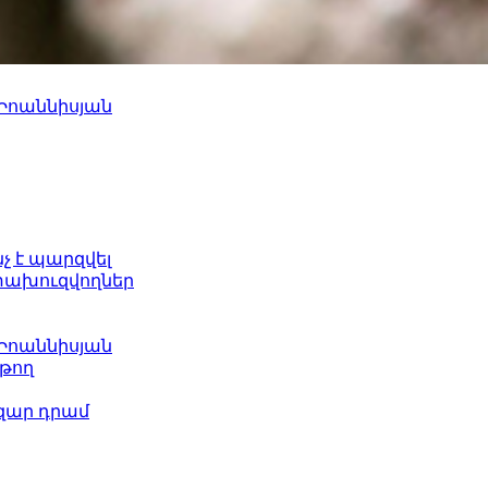
 Իոաննիսյան
նչ է պարզվել
ետախուզվողներ
 Իոաննիսյան
թող
ազար դրամ