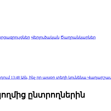
րցազրույցներ
Վերլուծական
Ծաղրանկարներ
յն, ինչ որ այսօր տեղի կունենա Վաղարշապատաում 
կողմից ընտրողներին