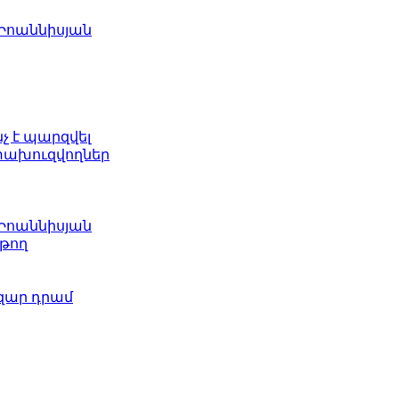
 Իոաննիսյան
նչ է պարզվել
ետախուզվողներ
 Իոաննիսյան
թող
ազար դրամ