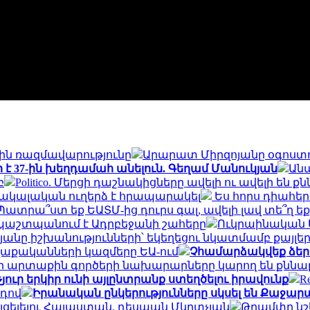
յին ռազմավարությունը
Արարատ Միրզոյանը օգոստոսի
 37-ին խեղդամահ անելուն. Գեղամ Մանուկյան
Անա
բ
Politico. Մերցի դաշնակիցները ավելի ու ավելի 
հակալական ուղերձ է հրապարակել
Ես հորս դիահերձ
Պատրա՞ստ եք ԵԱՏՄ-ից դուրս գալ, ավելի լավ տե՞ղ ե
ն պաշտպանում է Ադրբեջանի շահերը
Ուկրաինական ԱԹ
անը իշխանությունների՝ եկեղեցու նկատմամբ քայլե
քականների կազմերը ԵԱ-ում
Չհամարձակվեք ձեր 
ի արտաքին գործերի նախարարները կարող են քննար
ուր երկիր ունի այլընտրանք ստեղծելու իրավունք
R
րդով
Իրանական ընկերությունները սկսել են Քաջարան
այցելելու Հայաստան. դեսպան Մկրտչյան
Թրամփը նշե