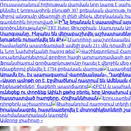
Ռուսաստանում հղիության վարման նոր կարգ է սահ
քննվել է կոռուպցիոն բնույթի 307 քրեական վարույթ
միջով անցումը վճարովի չի լինի մինչև վերջնական 
գառներին հոշոտված
Ի՞նչ եղանակ է սպասվում այս
գործունեությանը
TRT Haber. Թուրքիան, Սաուդյա
Սարգսյանը․ Ինչպես են վերաբաշխվել աշխատասենյ
նյութերն ուղարկվել են ՔԿ
Մադրիդը պաշտոնապես չի
համայնքին պատճառված ավելի քան 211 մլն դրամի 
և Նոր Նախիջևանի հայոց թեմ
Վաշինգտոնում Հաղ
սուպերմարկետում գործող հացի արտադրամասի գործ
Ֆրանսիայում գործազրկությունը հասել է վերջին 
դեպքերով քննվել է 1794 քրեական վարույթ
Լայպցիգ
Արամն էր.. էս պարագայում Վարդեւանյան». Ղազինյ
«Այսօր ամոթի օր է, Էջմիածնում դատում են Ամենայն
ինքնաթիռներ՝ ճաքերի պատճառով
ՀԲԸՄ-ն պահան
ունեցեք ու փորձեք Ալիևի քթից բերել, երբ Արցախում
հաստատված հարցերը. Հովհաննիսյան
Երուսաղեմ
դիրքերն աշխարհում
Թաիլանդում դպրոցում տեղի ո
իրականացրել. հայտնաբերվել է մոտոցիկլետների 
սահմանադրական կարգին
Ամբողջ լրահոսը »