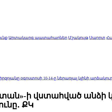
ւնք
Արտակարգ պատահարներ
Մշակույթ
Սպորտ
Հա
ստոսի 10-14-ը ներառյալ կլինի արձակուրդում
13:48
Ա
ստան»-ի վստահված անձի 
ունը․ ՔԿ