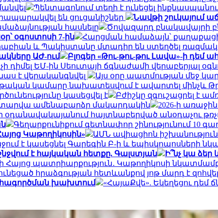
մանվել
Պենտագոնում տեղի է ունեցել ինքնասպանու
. հրապարակվել են ցուցանիշներ
Նավթի շուկայում աճ 
համաձայնության հասնելը
Ծովազարդ բնակավայրի բն
օր՝ օգոստոսի 7-ին
Հարցման համաձայն՝ քաղաքացին
ն Արաբիան և Պակիստանը մտադիր են ստեղծել ռազմա
ակները ԱԺ-ում
Բլոգեր «Թու-թու-թու Լավա»-ի դեմ 
 դիմել ԵՄ-ին Սեուտայի ​​ճգնաժամի վերաբերյալ օգ
վնաս է վերականգնվել
Այս օրը պատմության մեջ կա
թական կամարը նախատեսվում է ավարտել մինչև Թր
ունեությունը կասեցվել է
Բժիշկը զգուշացրել է ա
վեց տարվա ամենաբարձր մակարդակին
2026-ի առաջի
ի օդանավակայանում հայտնաբերված անօդաչու թռչ
ան
Գեղարքունիքում գետնափոր շինությունում 10 գա
 Հայոց Կաթողիկոսին»
ԱՄՆ ավիացիոն իշխանություննե
ջում է կասեցնել Գարեգին Բ-ի և եպիսկոպոսների 
 ջնջվում է հայկական հետքը. Գալստյան
Ի՞նչ կա ձեր
ի Հայոց պատրիարքություն․ Կաթողիկոսի նկատմամբ վ
ւնեցած հրաձգության հետևանքով յոթ մարդ է զոհվե
շահագործման խախտում
«ՀայաՔվե». Եկեղեցու դեմ 