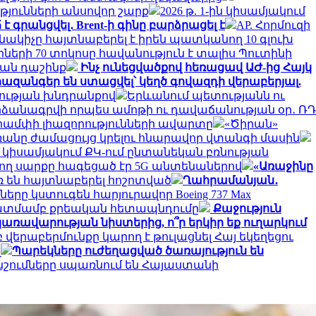
թյունների անսովոր շարք
2026 թ. 1-ին կիսամյակում
է գրանցվել․ Brent-ի գինը բարձրացել է
AP. Հորմուզի
ակիչը հայտնաբերել է իրեն պատկանող 10 գլուխ
երի 70 տոկոսը հավանություն է տալիս Պուտինի
կան դաշինք
Ինչ ունեցվածքով հեռացավ ԱԺ-ից Հայկ
ահազանգեր են ստացվել՝ կեղծ գովազդի վերաբերյալ.
նության խնդրանքով
Երևանում պետությանն ու
րձանագրվի որպես ամոթի ու դավաճանության օր․ ՌԴ
ամփի լիազորությունների ավարտը
«Ծիրան»
մռանը ժամացույց կրելու հնարավոր վտանգի մասին
ն կիսամյակում ՔԿ-ում ընտանեկան բռնության
ող սարքը հագեցած էր 5G անտենաներով
«Առաջինը
ռ են հայտնաբերել հոշոտված
Ղահրամանյան․
րը կստուգեն հարյուրավոր Boeing 737 Max
նկատմամբ քրեական հետապնդումը
Քաջություն
 կառավարության նիստերից, ո՞ր երկիր եք ուղարկում
երաբերմունքը կարող է թուլացնել Հայ եկեղեցու
լ
Պարեկները ուժեղացված ծառայություն են
ճնշումները սպառնում են Հայաստանի