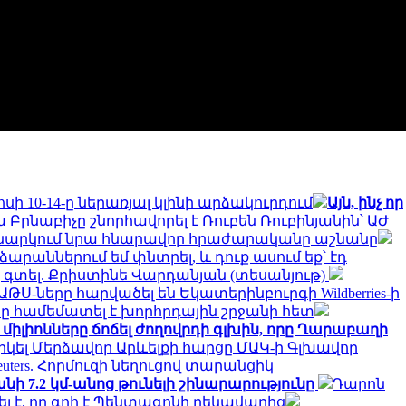
 10-14-ը ներառյալ կլինի արձակուրդում
Այն, ինչ որ
 Բրնաբիչը շնորհավորել է Ռուբեն Ռուբինյանին՝ ԱԺ
են քննարկում նրա հնարավոր հրաժարականը աշնանը
արաններում եմ փնտրել, և դուք ասում եք՝ էդ
ք գտել. Քրիստինե Վարդանյան (տեսանյութ)
Ս-ները հարվածել են Եկատերինբուրգի Wildberries-ի
րը համեմատել է խորհրդային շրջանի հետ
միլիոնները ճոճել ժողովրդի գլխին, որը Ղարաբաղի
կել Մերձավոր Արևելքի հարցը ՄԱԿ-ի Գլխավոր
euters. Հորմուզի նեղուցով տարանցիկ
ի 7.2 կմ-անոց թունելի շինարարությունը
Դարոն
լ է, որ գոհ է Պենտագոնի ղեկավարից