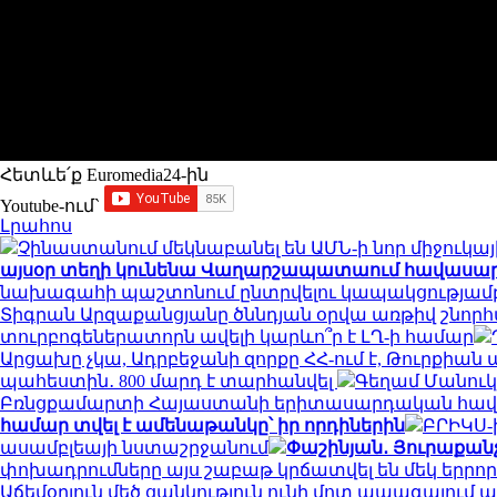
Հետևե՛ք Euromedia24-ին
Youtube-ում`
Լրահոս
Չինաստանում մեկնաբանել են ԱՄՆ-ի նոր միջուկա
այսօր տեղի կունենա Վաղարշապատաում հավասար է
նախագահի պաշտոնում ընտրվելու կապակցությամ
Տիգրան Արզաքանցյանը ծննդյան օրվա առթիվ շնոր
տուրբոգեներատորն ավելի կարևո՞ր է ԼՂ-ի համար
Արցախը չկա, Ադրբեջանի զորքը ՀՀ-ում է, Թուրքիա
պահեստին․ 800 մարդ է տարհանվել
Գեղամ Մանուկյ
Բռնցքամարտի Հայաստանի երիտասարդական հավա
համար տվել է ամենաթանկը՝ իր որդիներին
ԲՐԻԿՍ-
ասամբլեայի նստաշրջանում
Փաշինյան․ Յուրաքանչյ
փոխադրումները այս շաբաթ կրճատվել են մեկ երրո
Աճեմօղլուն մեծ ցանկություն ունի մոտ ապագայում 