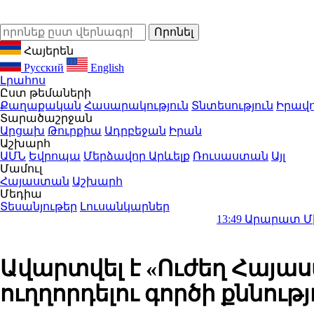
Հայերեն
Русский
English
Լրահոս
Ըստ թեմաների
Քաղաքական
Հասարակություն
Տնտեսություն
Իրավո
Տարածաշրջան
Արցախ
Թուրքիա
Ադրբեջան
Իրան
Աշխարհ
ԱՄՆ
Եվրոպա
Մերձավոր Արևելք
Ռուսաստան
Այլ
Մամուլ
Հայաստան
Աշխարհ
Մեդիա
Տեսանյութեր
Լուսանկարներ
13:49
Արարատ Միրզոյանը օգո
Ավարտվել է «Ուժեղ Հայա
ուղղորդելու գործի քննությ