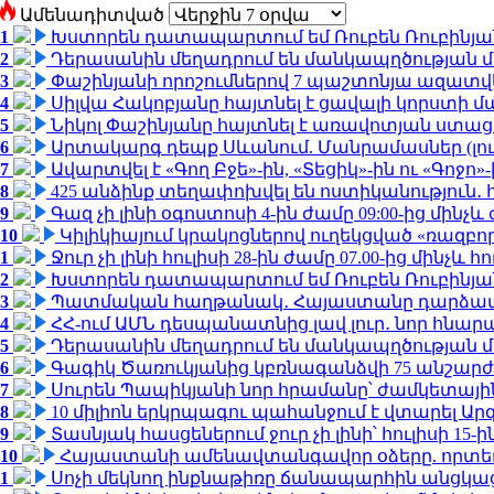
Ամենադիտված
1
Խստորեն դատապարտում եմ Ռուբեն Ռուբինյանի
2
Դերասանին մեղադրում են մանկապղծության մե
3
Փաշինյանի որոշումներով 7 պաշտոնյա ազատվ
4
Սիլվա Հակոբյանը հայտնել է ցավալի կորստի մ
5
Նիկոլ Փաշինյանը հայտնել է առավոտյան ստ
6
Արտակարգ դեպք Սևանում. Մանրամասներ (լո
7
Ավարտվել է «Գող Բջե»-ին, «Տեցիկ»-ին ու «Գոջ
8
425 անձինք տեղափոխվել են ոստիկանություն․
9
Գազ չի լինի օգոստոսի 4-ին ժամը 09:00-ից մինչև 
10
Կիլիկիայում կրակոցներով ուղեկցված «ռազբ
1
Ջուր չի լինի հուլիսի 28-ին ժամը 07.00-ից մինչև հո
2
Խստորեն դատապարտում եմ Ռուբեն Ռուբինյանի
3
Պատմական հաղթանակ․ Հայաստանը դարձավ 
4
ՀՀ-ում ԱՄՆ դեսպանատնից լավ լուր․ նոր հնար
5
Դերասանին մեղադրում են մանկապղծության մե
6
Գագիկ Ծառուկյանից կբռնագանձվի 75 անշարժ գո
7
Սուրեն Պապիկյանի նոր հրամանը՝ ժամկետային
8
10 միլիոն երկրպագու պահանջում է վտարել Արգ
9
Տասնյակ հասցեներում ջուր չի լինի՝ հուլիսի 15-ին
10
Հայաստանի ամենավտանգավոր օձերը. որտե
1
Սոչի մեկնող ինքնաթիռը ճանապարհին անցկացրե