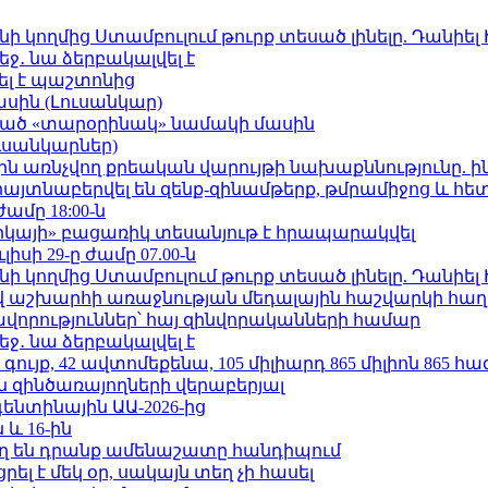
 կողմից Ստամբուլում թուրք տեսած լինելը. Դանիել
ջ․ նա ձերբակալվել է
ել է պաշտոնից
ասին (Լուսանկար)
ացած «տարօրինակ» նամակի մասին
ւսանկարներ)
ո»-ին առնչվող քրեական վարույթի նախաքննությունը. ի
 հայտնաբերվել են զենք-զինամթերք, թմրամիջոց և հ
ժամը 18:00-ն
որկայի» բացառիկ տեսանյութ է հրապարակվել
ւլիսի 29-ը ժամը 07.00-ն
 կողմից Ստամբուլում թուրք տեսած լինելը. Դանիել
աշխարհի առաջնության մեդալային հաշվարկի հաղ
ավորություններ՝ հայ զինվորականների համար
ջ․ նա ձերբակալվել է
ւյք, 42 ավտոմեքենա, 105 միլիարդ 865 միլիոն 865 հ
 զինծառայողների վերաբերյալ
ենտինային ԱԱ-2026-ից
 և 16-ին
ղ են դրանք ամենաշատը հանդիպում
լ է մեկ օր, սակայն տեղ չի հասել