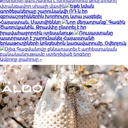
Քիմիկոսը զգուշացրել է խոհանոցում թույլ տրվող
վտանգավոր սխալի մասին
Եթե նման
գործելակերպը շարունակվի ՌԴ-ն իր
զբոսաշրջիկներին խորհուրդ կտա չայցելել
Հայաստան. Մատվիենկո
Նոր մեղադրանք՝ Գագիկ
Ծառուկյանին. Թրամփը ընտրել է իր
իրավահաջորդին (տեսանյութ)
Ռուսաստանը
պատրաստ է շարունակել Հայաստանի
երկաթուղիների կոնցեսիոն կառավարումը. Օվերչուկ
Օլեգ Գազմանովը քննադատել է արհեստական
բանականությամբ ստեղծված երգերը
Ամբողջ լրահոսը »