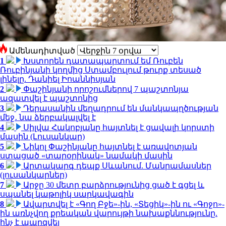
Ամենադիտված
1
Խստորեն դատապարտում եմ Ռուբեն
Ռուբինյանի կողմից Ստամբուլում թուրք տեսած
լինելը. Դանիել Իոաննիսյան
2
Փաշինյանի որոշումներով 7 պաշտոնյա
ազատվել է պաշտոնից
3
Դերասանին մեղադրում են մանկապղծության
մեջ․ նա ձերբակալվել է
4
Սիլվա Հակոբյանը հայտնել է ցավալի կորստի
մասին (Լուսանկար)
5
Նիկոլ Փաշինյանը հայտնել է առավոտյան
ստացած «տարօրինակ» նամակի մասին
6
Արտակարգ դեպք Սևանում. Մանրամասներ
(լուսանկարներ)
7
Արջը 30 մետր բարձրությունից ցած է գցել և
սպանել կաթոլիկ սարկավագին
8
Ավարտվել է «Գող Բջե»-ին, «Տեցիկ»-ին ու «Գոջո»-
ին առնչվող քրեական վարույթի նախաքննությունը.
ինչ է պարզվել