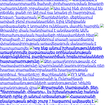
տրանսպորտային ծախսի փոխհատուցման ծրագրի
շահառուների շրջանակը
Այս ձևով ինձ փորձում են
լռեցնել, քանի որ ԱԺ-ում դա նրանց չի հաջողվում․
Էդգար Ղազարյան
Ծաղկեփնջեր, մեքենայում
արված ջերմ լուսանկարներ. Էլիզ Մելիքյանն
արձագանքել է կողակից ունենալու մասին հարցին
Թրամփը փակ հանդիպում է անցկացրել ԱՄՆ
հետախուզական համայնքի ղեկավարների հետ
Իտալիայի 27 քաղաքներում տապի պատճառով
վտանգավորության առավելագույն մակարդակ է
հայտարարվել
Կոչ ենք անում իշխանություններին
առաջնորդվել բացառապես օրինականության
սկզբունքներով. բարձրաստիճան հոգեւորականների
հայտարարությունը
Ձեր առաջնորդությամբ ՀՀ
Կառավարությունը կշարունակի կառուցողական դեր
խաղալ տարածաշրջանային խաղաղության
գործում. Գուտերեշը՝ Փաշինյանին
ՌԴ ԱԳՆ-ում
գնահատել են Լեհաստանի և Ուկրաինայի
տարաձայնությունների ազդեցությունը Կիևին
աջակցության վրա
Քոչարյանի, Սարգսյանի, Տեր-
Պետրոսյանի «ինադու». էս իշխանությունը հանուն
երկրի ոչինչ չի անում (տեսանյութ)
Հայաստանի
բնակչության թիվը շուրջ 7 հազարով ավելացել է