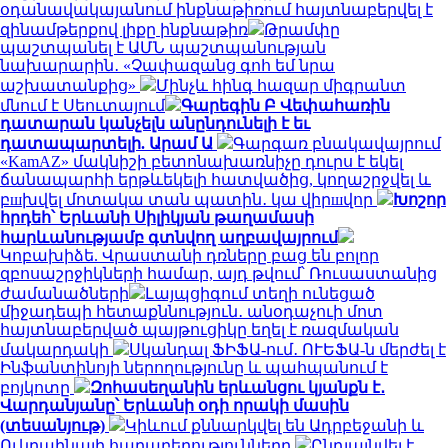
օդանավակայանում ինքնաթիռում հայտնաբերվել է
զինամթերքով լիքը ինքնաթիռ
Թրամփը
պաշտպանել է ԱՄՆ պաշտպանության
նախարարին․ «Չափազանց գոհ եմ նրա
աշխատանքից»
Մինչև հինգ հազար միգրանտ
մնում է Սեուտայում
Գարեգին Բ Վեփահառին
դատարան կանչելն անընդունելի է եւ
դատապարտելի. Արամ Ա
Գարգառ բնակավայրում
«KamAZ» մակնիշի բետոնախառնիչը դուրս է եկել
ճանապարհի երթևեկելի հատվածից, կողաշրջվել և
բшխվել մոտակա տան պատին․ կա վիրшվոր
Խոշոր
հրդեհ՝ Երևանի Սիլիկյան թաղամասի
հարևանությամբ գտնվող աղբավայրում
Կոբախիձե. Վրաստանի դռները բաց են բոլոր
զբոսաշրջիկների համար, այդ թվում՝ Ռուսաստանից
ժամանածների
Լայպցիգում տեղի ունեցած
միջադեպի հետաքննություն․ անօդաչուի մոտ
հայտնաբերված պայթուցիկը եղել է ռազմական
մակարդակի
Սկանդալ ՖԻՖԱ-ում․ ՈՒԵՖԱ-ն մերժել է
Ինֆանտինոյի ներողությունը և պահպանում է
բոյկոտը
Զոհասեղանին երևանցու կյանքն է․
Վարդանյանը՝ Երևանի օդի որակի մասին
(տեսանյութ)
Կիևում քննարկվել են Ադրբեջանի և
Ուկրաինայի հարաբերությունները
Ընդլայնվել է