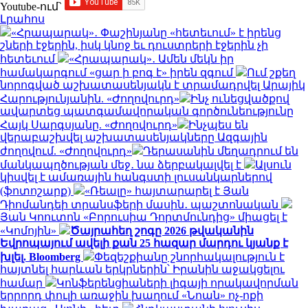
Youtube-ում`
Լրահոս
«Հրապարակ»․ Փաշինյանը «հետեւում» է իրենց
շների էջերին, իսկ կնոջ եւ դուստրերի էջերին չի
հետեւում
«Հրապարակ»․ Ամեն մեկն իր
համակարգում «ցար ի բոգ է» իրեն զգում
Ում շքեղ
նորոգված աշխատասենյակն է տրամադրվել Արայիկ
Հարությունյանին. «Ժողովուրդ»
Ինչ ունեցվածքով
ավարտեց պատգամավորական գործունեությունը
Հայկ Սարգսյանը. «Ժողովուրդ»
Ինչպես են
վերաբաշխվել աշխատասենյակները Ազգային
ժողովում. «Ժողովուրդ»
Դերասանին մեղադրում են
մանկապղծության մեջ․ նա ձերբակալվել է
Ալսուն
կիսվել է ամառային հանգստի լուսանկարներով
(ֆոտոշարք)
«Ռեալը» հայտարարել է Յան
Դիոմանդեի տրանսֆերի մասին․ պաշտոնական
Յան Կոուտոն «Բորուսիա Դորտմունդից» միացել է
«Կոմոյին»
Ծայրահեղ շոգը 2026 թվականին
Եվրոպայում ավելի քան 25 հազար մարդու կյանք է
խլել. Bloomberg
Փեզեշքիանը շնորհակալություն է
հայտնել հարևան երկրներին՝ Իրանին աջակցելու
համար
Կոնֆերենցիաների լիգայի որակավորման
երրորդ փուլի առաջին խաղում «Նոան» ոչ-ոքի