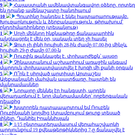
9
Հայաստանի ամենավտանգավոր օձերը. որտեղ
են դրանք ամենաշատը հանդիպում
10
Պուտինը հանդես է եկել հայտարարությամբ.
Խուզարկություն և ձերբակալություն․ թիրախում՝
ընդդիմադիրները (տեսանյութ)
1
Սոչի մեկնող ինքնաթիռը ճանապարհին
անցկացրել է մեկ օր, սակայն տեղ չի հասել
2
Ջուր չի լինի հուլիսի 28-ին ժամը 07.00-ից մինչև
հուլիսի 29-ը ժամը 07.00-ն
3
Ռուբլին թանկացել է․ փոխարժեքն՝ այսօր
4
Չինաստանում աշխարհում առաջին անգամ
մարդուն փոխպատվաստվել է խոզի մի քանի օրգան
5
Ո՞րն է սիրված արտիստ Արտաշես
Ալեքսանյանի մահվան պատճառը. հայտնի են
մանրամասներ
6
Նորայրը մեկնել էր հանգստի, արդեն
վերադառնում է. նոր մանրամասներ՝ ողբերգական
դեպքից
7
Խստորեն դատապարտում եմ Ռուբեն
Ռուբինյանի կողմից Ստամբուլում թուրք տեսած
լինելը. Դանիել Իոաննիսյան
8
1/15 ընտրատեղամասում վերահաշվարկի
արդյունքում 19 քվեաթերթիկներից 7-ը ճանաչվել է