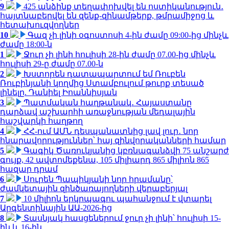
9
425 անձինք տեղափոխվել են ոստիկանություն․
հայտնաբերվել են զենք-զինամթերք, թմրամիջոց և
հետախուզվողներ
10
Գազ չի լինի օգոստոսի 4-ին ժամը 09:00-ից մինչև
ժամը 18:00-ն
1
Ջուր չի լինի հուլիսի 28-ին ժամը 07.00-ից մինչև
հուլիսի 29-ը ժամը 07.00-ն
2
Խստորեն դատապարտում եմ Ռուբեն
Ռուբինյանի կողմից Ստամբուլում թուրք տեսած
լինելը. Դանիել Իոաննիսյան
3
Պատմական հաղթանակ․ Հայաստանը
դարձավ աշխարհի առաջնության մեդալային
հաշվարկի հաղթող
4
ՀՀ-ում ԱՄՆ դեսպանատնից լավ լուր․ նոր
հնարավորություններ՝ հայ զինվորականների համար
5
Գագիկ Ծառուկյանից կբռնագանձվի 75 անշարժ
գույք, 42 ավտոմեքենա, 105 միլիարդ 865 միլիոն 865
հազար դրամ
6
Սուրեն Պապիկյանի նոր հրամանը՝
ժամկետային զինծառայողների վերաբերյալ
7
10 միլիոն երկրպագու պահանջում է վտարել
Արգենտինային ԱԱ-2026-ից
8
Տասնյակ հասցեներում ջուր չի լինի՝ հուլիսի 15-
ին և 16-ին