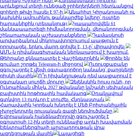
խաղաց «Սյոնի» հետ
Հնդկաստանի հյուսիս-
արևելքում տեղի ունեցած ջրհեղեղների հետևանքով
զոհերի թիվը հասել է 97-ի
Անահիտ Կիրակոսյանի ու
նախկին ամուսինու թանկարժեք նվերը՝ դստեր
հարսանիքին (տեսանյութ)
Կապահովվեն 61
մանկապարտեզի հիմնանորոգման, վերանորոգման
շինարարական աշխատանքները
Դամասկոսի
արվարձանում միկրոավտոբուսում պայթյուն է
որոտացել․ երկու մարդ զոհվել է, 13-ը՝ վիրավորվել
ԱՄՆ-ն դիվանագիտական ներկայացում է խաղում.
Թեհրանը քննադատել է Վաշինգտոնին
Փորձել են
գումար շորթել Telegram-ի միջոցով
Ուռուցքաբանը
զգուշացրել է վեյփ օգտագործող կանանց՝ քաղցկեղի
ռիսկի մասին
Ո՞ր հիվանդության դեմ պայքարում է
օգտակար սուրճի մրուրը
Զելենսկին հույս ունի, որ
Ուկրաինան մինչև 2027 թվականը կմշակի սեփական
բալիստիկ հրթիռային համակարգ
Օդանավում
գտնվող 13 ուղևոր է տուժել. Հնդկաստան
Հարավային Կորեան խնդրել է Մեծ Բրիտանիային
չխոչընդոտել ռուսական գազի ներմուծմանը
Եվրոպական հանձնաժողովը զգուշացրել է
օգոստոսի 12-ին տեղի ունենալիք արևի խավարման
էլեկտրաէներգիայի արտադրության վրա
ազդեցության մասին
Լայպցիգի