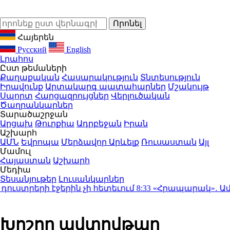
Հայերեն
Русский
English
Լրահոս
Ըստ թեմաների
Քաղաքական
Հասարակություն
Տնտեսություն
Իրավունք
Արտակարգ պատահարներ
Մշակույթ
Սպորտ
Հարցազրույցներ
Վերլուծական
Ծաղրանկարներ
Տարածաշրջան
Արցախ
Թուրքիա
Ադրբեջան
Իրան
Աշխարհ
ԱՄՆ
Եվրոպա
Մերձավոր Արևելք
Ռուսաստան
Այլ
Մամուլ
Հայաստան
Աշխարհ
Մեդիա
Տեսանյութեր
Լուսանկարներ
ւստրերի էջերին չի հետեւում
8:33
«Հրապարակ»․ Ամեն մե
Խոշոր ավտովթար