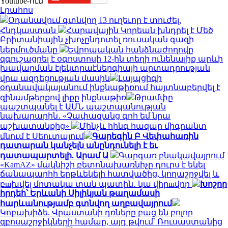
Youtube-ում`
Լրահոս
Օդանավում գտնվող 13 ուղեւոր է տուժել.
Հնդկաստան
Հարավային Կորեան խնդրել է Մեծ
Բրիտանիային չխոչընդոտել ռուսական գազի
ներմուծմանը
Եվրոպական հանձնաժողովը
զգուշացրել է օգոստոսի 12-ին տեղի ունենալիք արևի
խավարման էլեկտրաէներգիայի արտադրության
վրա ազդեցության մասին
Լայպցիգի
օդանավակայանում ինքնաթիռում հայտնաբերվել է
զինամթերքով լիքը ինքնաթիռ
Թրամփը
պաշտպանել է ԱՄՆ պաշտպանության
նախարարին․ «Չափազանց գոհ եմ նրա
աշխատանքից»
Մինչև հինգ հազար միգրանտ
մնում է Սեուտայում
Գարեգին Բ Վեփահառին
դատարան կանչելն անընդունելի է եւ
դատապարտելի. Արամ Ա
Գարգառ բնակավայրում
«KamAZ» մակնիշի բետոնախառնիչը դուրս է եկել
ճանապարհի երթևեկելի հատվածից, կողաշրջվել և
բшխվել մոտակա տան պատին․ կա վիրшվոր
Խոշոր
հրդեհ՝ Երևանի Սիլիկյան թաղամասի
հարևանությամբ գտնվող աղբավայրում
Կոբախիձե. Վրաստանի դռները բաց են բոլոր
զբոսաշրջիկների համար, այդ թվում՝ Ռուսաստանից