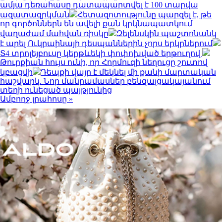
ամյա դեռահասը դատապարտվել է 100 տարվա
ազատազրկման
Հետազոտությունը պարզել է, թե
որ գործոններն են ավելի քան կրկնապատկում
վաղաժամ մահվան ռիսկը
Զելենսկին պաշտոնանկ
է արել Ուկրաինայի դեսպաններին չորս երկրներում
Տ4 տրոլեյբուսը կերթևեկի փոփոխված երթուղով
Թուրքիան հույս ունի, որ Հորմուզի նեղուցը շուտով
կբացվի
Դեպքի վայր է մեկնել մի քանի մարտական
հաշվարկ. Նոր մանրամասներ բենզալցակայանում
տեղի ունեցած պայթյունից
Ամբողջ լրահոսը »