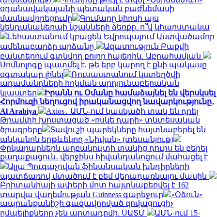
օդանավակայանի պետական բաժնեմասի
մասնավորեցումը
Գումարը կհոսի այս
կենդանակերպի նշանների ձեռքը. ո՞վ կհարստանա
Լեհաստանում կբացեն Եվրոպայում Աստվածամոր
ամենաբարձր արձանը
Ազատություն Բաքվի
բանտերում գտնվող բոլոր հայերին․ Աբրահամյան
Սոմնոլոգը պատմել է, թե երբ կարող է քնի պակասը
օգտակար լինել
Ռուսաստանում կստեղծվի
ադամանդների հղկման արդյունաբերական
կլաստեր
Իրանն ու Օմանը համաձայնել են վերսկսել
Հորմուզի նեղուցով իրականացվող նավարկությունը․
Al Arabiya
Axios․ ԱՄՆ-ում կասկածի տակ են դրել
Թրամփի խոստացած «ոսկե դարի» տնտեսական
ծրագրերը
Տավուշի պարեկները հայտնաբերել են
անկանոն երթևեկող «Նիվան» (տեսանյութ)
Փրկարարներն աղբակույտի տակից դուրս են բերել
քաղաքացուն․ վերջինս հիվանդանոցում մահացել է
Ալլա Պուգաչովան ֆինանսական խնդիրների
պատճառով մտածում է բեմ վերադառնալու մասին
Բրիտանիայի ափերի մոտ հայտնաբերվել է 162
տարվա վաղեմության Guinness գարեջուր
«Օձուն»
ապրանքանիշի գազավորված զովացուցիչ
ըմպելիքները չեն արտադրվի. ՍԱՏՄ
ԱՄՆ-ում 15-