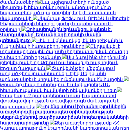
ժամանածների
Լայպցիգում տեղի ունեցած
միջադեպի հետաքննություն․ անօդաչուի մոտ
հայտնաբերված պայթուցիկը եղել է ռազմական
մակարդակի
Սկանդալ ՖԻՖԱ-ում․ ՈՒԵՖԱ-ն մերժել է
Ինֆանտինոյի ներողությունը և պահպանում է
բոյկոտը
Զոհասեղանին երևանցու կյանքն է․
Վարդանյանը՝ Երևանի օդի որակի մասին
(տեսանյութ)
Կիևում քննարկվել են Ադրբեջանի և
Ուկրաինայի հարաբերությունները
Ընդլայնվել է
տրանսպորտային ծախսի փոխհատուցման ծրագրի
շահառուների շրջանակը
Այս ձևով ինձ փորձում են
լռեցնել, քանի որ ԱԺ-ում դա նրանց չի հաջողվում․
Էդգար Ղազարյան
Ծաղկեփնջեր, մեքենայում
արված ջերմ լուսանկարներ. Էլիզ Մելիքյանն
արձագանքել է կողակից ունենալու մասին հարցին
Թրամփը փակ հանդիպում է անցկացրել ԱՄՆ
հետախուզական համայնքի ղեկավարների հետ
Իտալիայի 27 քաղաքներում տապի պատճառով
վտանգավորության առավելագույն մակարդակ է
հայտարարվել
Կոչ ենք անում իշխանություններին
առաջնորդվել բացառապես օրինականության
սկզբունքներով. բարձրաստիճան հոգեւորականների
հայտարարությունը
Ձեր առաջնորդությամբ ՀՀ
Կառավարությունը կշարունակի կառուցողական դեր