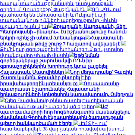
խաղալ տարածաշրջանային խաղաղության
գործում. Գուտերեշը՝ Փաշինյանին
ՌԴ ԱԳՆ-ում
գնահատել են Լեհաստանի և Ուկրաինայի
տարաձայնությունների ազդեցությունը Կիևին
աջակցության վրա
Քոչարյանի, Սարգսյանի, Տեր-
Պետրոսյանի «ինադու». էս իշխանությունը հանուն
երկրի ոչինչ չի անում (տեսանյութ)
Հայաստանի
բնակչության թիվը շուրջ 7 հազարով ավելացել է
Քիմիկոսը զգուշացրել է խոհանոցում թույլ տրվող
վտանգավոր սխալի մասին
Եթե նման
գործելակերպը շարունակվի ՌԴ-ն իր
զբոսաշրջիկներին խորհուրդ կտա չայցելել
Հայաստան. Մատվիենկո
Նոր մեղադրանք՝ Գագիկ
Ծառուկյանին. Թրամփը ընտրել է իր
իրավահաջորդին (տեսանյութ)
Ռուսաստանը
պատրաստ է շարունակել Հայաստանի
երկաթուղիների կոնցեսիոն կառավարումը. Օվերչուկ
Օլեգ Գազմանովը քննադատել է արհեստական
բանականությամբ ստեղծված երգերը
ԱԺ
պատգամավորի հոր հոգեհանգստին մասնակցելու
ժամանակ Գորիսի էկոպարեկային ծառայության
պետը հանկարծամահ է եղել
«Էմ Ջի»-ում
հայտնաբերվել է 38 վարչական իրավախախտում
(տեսանյութ)
Պուտինը թույլ է տվել «Շերեմետևո»