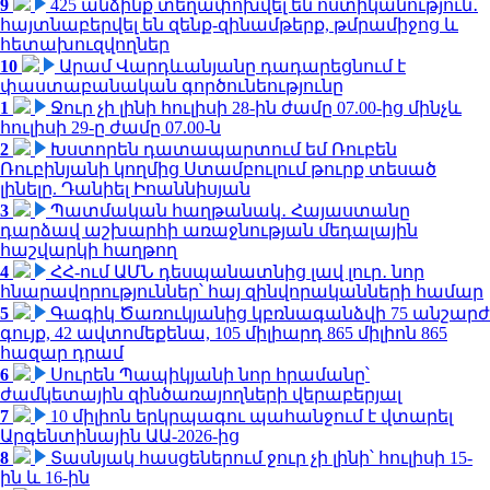
9
425 անձինք տեղափոխվել են ոստիկանություն․
հայտնաբերվել են զենք-զինամթերք, թմրամիջոց և
հետախուզվողներ
10
Արամ Վարդևանյանը դադարեցնում է
փաստաբանական գործունեությունը
1
Ջուր չի լինի հուլիսի 28-ին ժամը 07.00-ից մինչև
հուլիսի 29-ը ժամը 07.00-ն
2
Խստորեն դատապարտում եմ Ռուբեն
Ռուբինյանի կողմից Ստամբուլում թուրք տեսած
լինելը. Դանիել Իոաննիսյան
3
Պատմական հաղթանակ․ Հայաստանը
դարձավ աշխարհի առաջնության մեդալային
հաշվարկի հաղթող
4
ՀՀ-ում ԱՄՆ դեսպանատնից լավ լուր․ նոր
հնարավորություններ՝ հայ զինվորականների համար
5
Գագիկ Ծառուկյանից կբռնագանձվի 75 անշարժ
գույք, 42 ավտոմեքենա, 105 միլիարդ 865 միլիոն 865
հազար դրամ
6
Սուրեն Պապիկյանի նոր հրամանը՝
ժամկետային զինծառայողների վերաբերյալ
7
10 միլիոն երկրպագու պահանջում է վտարել
Արգենտինային ԱԱ-2026-ից
8
Տասնյակ հասցեներում ջուր չի լինի՝ հուլիսի 15-
ին և 16-ին