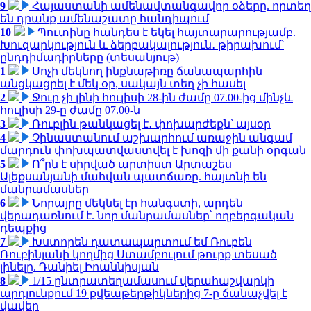
9
Հայաստանի ամենավտանգավոր օձերը. որտեղ
են դրանք ամենաշատը հանդիպում
10
Պուտինը հանդես է եկել հայտարարությամբ.
Խուզարկություն և ձերբակալություն․ թիրախում՝
ընդդիմադիրները (տեսանյութ)
1
Սոչի մեկնող ինքնաթիռը ճանապարհին
անցկացրել է մեկ օր, սակայն տեղ չի հասել
2
Ջուր չի լինի հուլիսի 28-ին ժամը 07.00-ից մինչև
հուլիսի 29-ը ժամը 07.00-ն
3
Ռուբլին թանկացել է․ փոխարժեքն՝ այսօր
4
Չինաստանում աշխարհում առաջին անգամ
մարդուն փոխպատվաստվել է խոզի մի քանի օրգան
5
Ո՞րն է սիրված արտիստ Արտաշես
Ալեքսանյանի մահվան պատճառը. հայտնի են
մանրամասներ
6
Նորայրը մեկնել էր հանգստի, արդեն
վերադառնում է. նոր մանրամասներ՝ ողբերգական
դեպքից
7
Խստորեն դատապարտում եմ Ռուբեն
Ռուբինյանի կողմից Ստամբուլում թուրք տեսած
լինելը. Դանիել Իոաննիսյան
8
1/15 ընտրատեղամասում վերահաշվարկի
արդյունքում 19 քվեաթերթիկներից 7-ը ճանաչվել է
վավեր