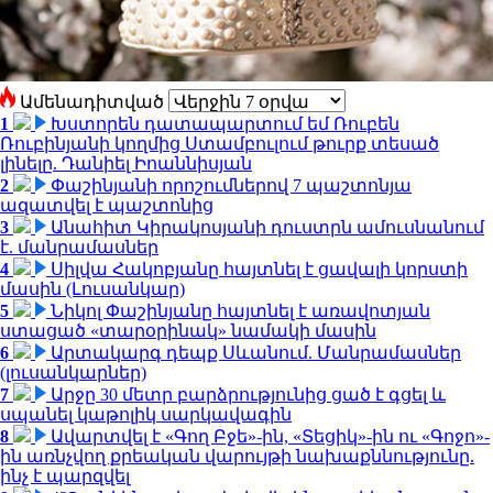
Ամենադիտված
1
Խստորեն դատապարտում եմ Ռուբեն
Ռուբինյանի կողմից Ստամբուլում թուրք տեսած
լինելը. Դանիել Իոաննիսյան
2
Փաշինյանի որոշումներով 7 պաշտոնյա
ազատվել է պաշտոնից
3
Անահիտ Կիրակոսյանի դուստրն ամուսնանում
է. մանրամասներ
4
Սիլվա Հակոբյանը հայտնել է ցավալի կորստի
մասին (Լուսանկար)
5
Նիկոլ Փաշինյանը հայտնել է առավոտյան
ստացած «տարօրինակ» նամակի մասին
6
Արտակարգ դեպք Սևանում. Մանրամասներ
(լուսանկարներ)
7
Արջը 30 մետր բարձրությունից ցած է գցել և
սպանել կաթոլիկ սարկավագին
8
Ավարտվել է «Գող Բջե»-ին, «Տեցիկ»-ին ու «Գոջո»-
ին առնչվող քրեական վարույթի նախաքննությունը.
ինչ է պարզվել