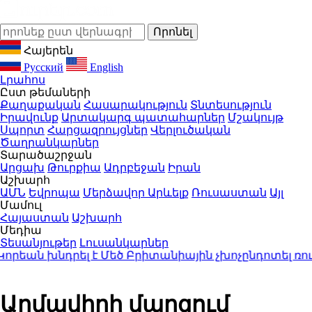
Հայերեն
Русский
English
Լրահոս
Ըստ թեմաների
Քաղաքական
Հասարակություն
Տնտեսություն
Իրավունք
Արտակարգ պատահարներ
Մշակույթ
Սպորտ
Հարցազրույցներ
Վերլուծական
Ծաղրանկարներ
Տարածաշրջան
Արցախ
Թուրքիա
Ադրբեջան
Իրան
Աշխարհ
ԱՄՆ
Եվրոպա
Մերձավոր Արևելք
Ռուսաստան
Այլ
Մամուլ
Հայաստան
Աշխարհ
Մեդիա
Տեսանյութեր
Լուսանկարներ
ան խնդրել է Մեծ Բրիտանիային չխոչընդոտել ռուս
Արմավիրի մարզում