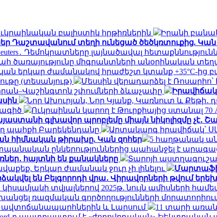
ն ուկրաինական բալիստիկ հրթիռներին
Իրանի բանակ
եր Դաշտավանում տեղի ունեցած ծեծկռտուքից. Կան
Reuters․ Դեմոկրատները լայնածավալ հետաքննությո
հ ծառայությունը միգրանտների անօրինական տեղ
ան երկար ժամանակով հրաժեշտ կտանք +35°C-ից բ
ւթը (տեսանյութ)
Մեսսին վերադարձել է Ռոսարիո՝
եհրան–Վաշինգտոն շփումների ձևաչափը
Իրավիճակը
ասին
Նոր Ախուրյան, Նոր Կյանք, Կառնուտ և Քեթի
նագիծ
Ուկրաինան կարող է Թուրքիայից ստանալ 70
յաստանի գլխավոր պրոբլեմը միայն նիկոլիզմը չէ․ 
ող պահքի Բարեկենդանը
Արտակարգ իրավիճակ՝ Ս
ան հիմնական թիրախը. Կան զոհեր
5 հաղթանակ ան
պանական ընկերություններից պահանջել է արագաց
ռներ․ հայտնի են քանակները
Տարոյի աստղագուշակ
ավաքեք. Երկար ժամանակ ջուր չի լինելու
Մարտաֆիլմ
ձակվել են Բելգորոդի վրա․ Վիրավորների թվում երե
 կիսամյակի տվյալներով 2025թ. նույն ամիսների համե
փոխանցել ռազմական գործողությունների մորատորիո
ՀՀ ավտոճանապարհներին և Լարսում
11 տարի առան
Ford-ը պատրաստում է «ժողովրդական» էլեկտրական 