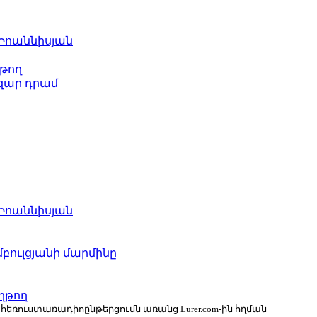
 Իոաննիսյան
թող
ազար դրամ
 Իոաննիսյան
բուլցյանի մարմինը
ղթող
ն հեռուստառադիոընթերցումն առանց Lurer.com-ին հղման