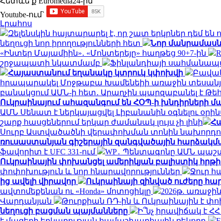
Հետևե՛ք Euromedia24-ին
Youtube-ում`
Լրահոս
Զելենսկին հայտարարել է, որ շատ երկրներ դեմ ե
նեղուցի նոր իրողությունների հետ
Նոր մանրամասն
«Ինտեր Մայամիին»․ «Մոնտերեյը» հաղթեց 90+7-ին
շրջապատի նկատմամբ
Ֆինլանդիայի սահմանապա
Հայաստանում եղանակը կտրուկ կփոխվի
Բավակ
հրապարակել Մոջթաբա Խամենեիի առաջին տեսանյո
բանակցում ԱՄՆ-ի հետ․ Արաղչին պարզաբանել է Թ
Ուկրաինայում ահազանգում են ՀՕՊ-ի խնդիրների մ
ԱՄՆ Սենատ է ներկայացվել Լիբանանին օգնելու օրի
շարք հասցեներում երկար ժամանակ լույս չի լինի
Հա
Սուրբ Աստվածածնի վերափոխման տոնին նախորդ
ռուսաստանյան գիշերային զանգվածային հարձակմ
ֆավորիտ է UFC 331-ում
WP․ Պենտագոնը ԱՄՆ պաշտ
Ուկրաինային փոխանցել ամերիկյան բալիստիկ հրթի
փոփոխություն և նոր հնարավորություններ
Ջուր հ
ից ավելի վիրավոր
Ուկրաինայի զինված ուժերը հար
ավտոմեքենան ու «Honda» մոտոցիկլը
2026թ. առաջին
Վարդանյան
Թուրքիան ՌԴ-ին և Ուկրաինային է 
նեղուցի բացման պայմանները
Ի՞նչ իրավիճակ է 
է մազերի երկարության համաշխարհային ռեկորդ