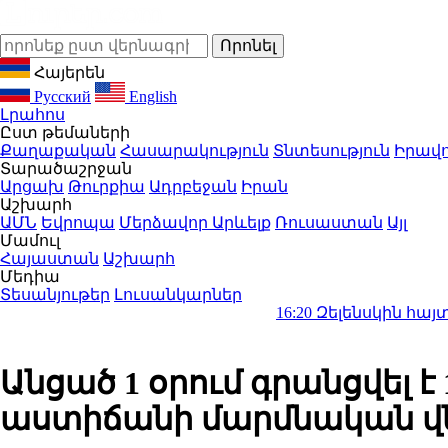
Հայերեն
Русский
English
Լրահոս
Ըստ թեմաների
Քաղաքական
Հասարակություն
Տնտեսություն
Իրավո
Տարածաշրջան
Արցախ
Թուրքիա
Ադրբեջան
Իրան
Աշխարհ
ԱՄՆ
Եվրոպա
Մերձավոր Արևելք
Ռուսաստան
Այլ
Մամուլ
Հայաստան
Աշխարհ
Մեդիա
Տեսանյութեր
Լուսանկարներ
16:20
Զելենսկին հայտարարել է, 
Անցած 1 օրում գրանցվել 
աստիճանի մարմնական վ