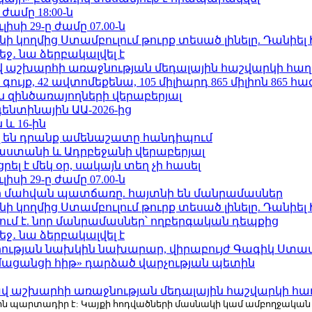
 ժամը 18:00-ն
ւլիսի 29-ը ժամը 07.00-ն
 կողմից Ստամբուլում թուրք տեսած լինելը. Դանիել
ջ․ նա ձերբակալվել է
աշխարհի առաջնության մեդալային հաշվարկի հաղ
ւյք, 42 ավտոմեքենա, 105 միլիարդ 865 միլիոն 865 հ
 զինծառայողների վերաբերյալ
ենտինային ԱԱ-2026-ից
 և 16-ին
 են դրանք ամենաշատը հանդիպում
աստանի և Ադրբեջանի վերաբերյալ
լ է մեկ օր, սակայն տեղ չի հասել
ւլիսի 29-ը ժամը 07.00-ն
նի մահվան պատճառը. հայտնի են մանրամասներ
 կողմից Ստամբուլում թուրք տեսած լինելը. Դանիել
ում է. նոր մանրամասներ՝ ողբերգական դեպքից
ջ․ նա ձերբակալվել է
ության նախկին նախարար, վիրաբույժ Գագիկ Ստամ
մացանցի հիթ» դարձած վարչության պետին
աշխարհի առաջնության մեդալային հաշվարկի հա
r.com-ին պարտադիր է: Կայքի հոդվածների մասնակի կամ ամբողջակա