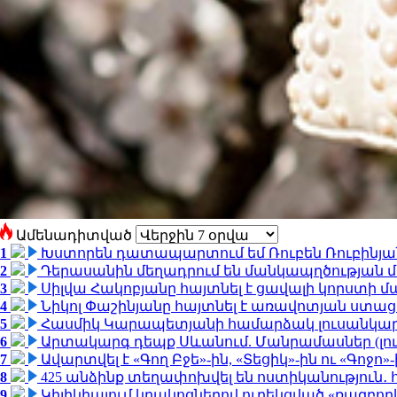
Ամենադիտված
1
Խստորեն դատապարտում եմ Ռուբեն Ռուբինյանի
2
Դերասանին մեղադրում են մանկապղծության մե
3
Սիլվա Հակոբյանը հայտնել է ցավալի կորստի մ
4
Նիկոլ Փաշինյանը հայտնել է առավոտյան ստ
5
Հասմիկ Կարապետյանի համարձակ լուսանկարն
6
Արտակարգ դեպք Սևանում. Մանրամասներ (լո
7
Ավարտվել է «Գող Բջե»-ին, «Տեցիկ»-ին ու «Գոջ
8
425 անձինք տեղափոխվել են ոստիկանություն․
9
Կիլիկիայում կրակոցներով ուղեկցված «ռազբո