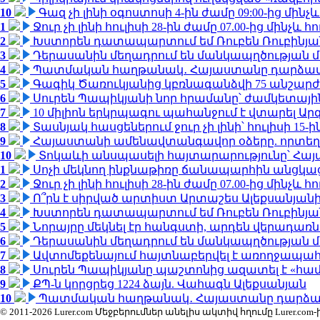
10
Գազ չի լինի օգոստոսի 4-ին ժամը 09:00-ից մինչև
1
Ջուր չի լինի հուլիսի 28-ին ժամը 07.00-ից մինչև հո
2
Խստորեն դատապարտում եմ Ռուբեն Ռուբինյանի
3
Դերասանին մեղադրում են մանկապղծության մե
4
Պատմական հաղթանակ․ Հայաստանը դարձավ 
5
Գագիկ Ծառուկյանից կբռնագանձվի 75 անշարժ գո
6
Սուրեն Պապիկյանի նոր հրամանը՝ ժամկետային
7
10 միլիոն երկրպագու պահանջում է վտարել Արգ
8
Տասնյակ հասցեներում ջուր չի լինի՝ հուլիսի 15-ին
9
Հայաստանի ամենավտանգավոր օձերը. որտեղ
10
Տոկաևի անսպասելի հայտարարությունը՝ Հայ
1
Սոչի մեկնող ինքնաթիռը ճանապարհին անցկացրե
2
Ջուր չի լինի հուլիսի 28-ին ժամը 07.00-ից մինչև հո
3
Ո՞րն է սիրված արտիստ Արտաշես Ալեքսանյա
4
Խստորեն դատապարտում եմ Ռուբեն Ռուբինյանի
5
Նորայրը մեկնել էր հանգստի, արդեն վերադառն
6
Դերասանին մեղադրում են մանկապղծության մե
7
Ավտոմեքենայում հայտնաբերվել է առողջապահ
8
Սուրեն Պապիկյանը պաշտոնից ազատել է «հա
9
ՔՊ-ն կորցրեց 1224 ձայն. Վահագն Ալեքսանյան
10
Պատմական հաղթանակ․ Հայաստանը դարձավ 
© 2011-2026 Lurer.com Մեջբերումներ անելիս ակտիվ հղումը Lure