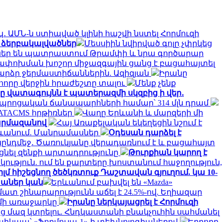
․ ԱՄՆ-ն ստիպված կլինի հաշվի նստել Հորմուզի
 ձերբակալվածներ
Մեսսիին նվիրված գոլը չփրկեց
ւններ են պատրաստում Թրամփի և նրա գործարար
ափոխման խոշոր միջազգային ցանց է բացահայտել
արձր ջերմաստիճաններին. Ազիզյան
Իրանը
 հորը վերջին հրաժեշտը տալու
Մենք չենք
 վատագույնն է պատերազմի սկզբից ի վեր․
․ դպրոցական ճանապարհների համար՝ 314 մլն դրամ
 ATACMS հրթիռներ
Վաղը Երևանի և մարզերի մի
Շարմազանով
Հայ Առաքելական եկեղեցին նշում է
ևանում. Մանրամասներ
Օդեսան դարձել է
ընդմեջ․ Ծառուկյանը վերադառնում է և բացահայտ
նել զենքի արտադրությունը
Թուրքիան կարող է
ություն. ում են քարտերը խոստանում հաջողություն,
 հիշեցնող ծեծկռտուք Դաշտավան գյուղում. կա 10-
խաներ կան
Երևանում բախվել են «Mazda»
մատ շինարարությունն աճել է 24.5%-ով. Եղիազար
ւմի առաջարկը
Իրանը ներկայացրել է Հորմուզի
ց մազ կտրելու. Հնդկաստանի բնակչուհին սահմանել
պիկապ՝ «Ֆորմուլա-1»-ի տեխնոլոգիաներով
Երրորդ