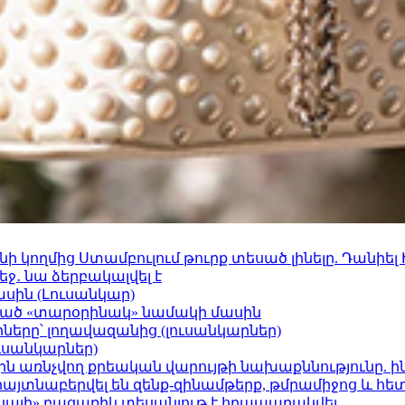
 կողմից Ստամբուլում թուրք տեսած լինելը. Դանիել
ջ․ նա ձերբակալվել է
ասին (Լուսանկար)
ացած «տարօրինակ» նամակի մասին
երը՝ լողավազանից (լուսանկարներ)
ւսանկարներ)
ո»-ին առնչվող քրեական վարույթի նախաքննությունը. ի
 հայտնաբերվել են զենք-զինամթերք, թմրամիջոց և հ
րկայի» բացառիկ տեսանյութ է հրապարակվել