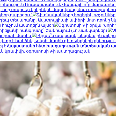
ություն Ռուսաստանում․ Վանգայի ո՞ր մարգարեութ
, որը տարբեր երկրների մարդկանց մոտ առաջացնու
դերը դպրոցում
Գիտնականները երգեցիկ թռչունների
եպ տեսարանը․ Ավստրալիայի ափերի մոտ դրոնը ն
 հուշում աստղերն այսօր
Օգոստոսի 9-ի օրվա խորհ
իելյանի հանգիստը՝ Շանհայում (Լուսանկարներ)
Չ
 կորստի մասին
Ինչպե՞ս պայքարել սեզոնային ալեր
տք է հանձնել երկրի մասին գիտելիքների քննությու
մել է Հայաստանի հետ խաղաղության տնտեսական առ
ուն կթափվի․ օգոստոսի 9-ի աստղագուշակ