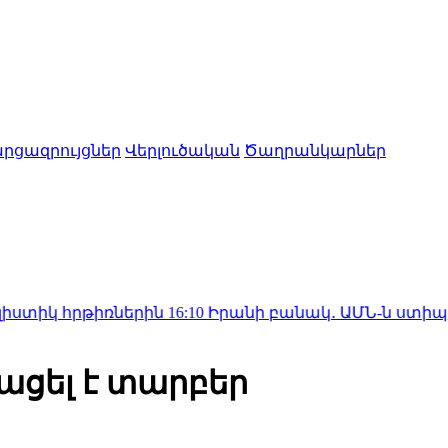
րցազրույցներ
Վերլուծական
Ծաղրանկարներ
իռներին
16:10
Իրանի բանակ․ ԱՄՆ-ն ստիպված կլինի հաշ
տացել է տարբեր