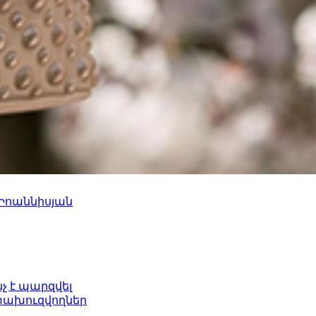
 Իոաննիսյան
նչ է պարզվել
ետախուզվողներ