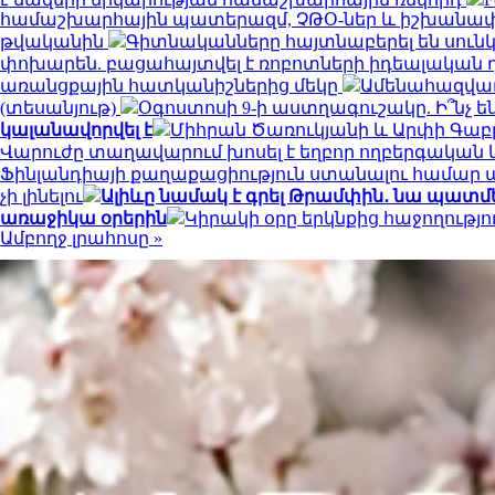
համաշխարհային պատերազմ, ՉԹՕ-ներ և իշխանափոխ
թվականին
Գիտնականները հայտնաբերել են սունկ
փոխարեն. բացահայտվել է ռոբոտների իդեալական 
առանցքային հատկանիշներից մեկը
Ամենահազվադ
(տեսանյութ)
Օգոստոսի 9-ի աստղագուշակը. Ի՞նչ են
կալանավորվել է
Միհրան Ծառուկյանի և Արփի Գաբր
Վարուժը տաղավարում խոսել է եղբոր ողբերգական
Ֆինլանդիայի քաղաքացիություն ստանալու համար պե
չի լինելու
Ալիևը նամակ է գրել Թրամփին․ նա պատ
առաջիկա օրերին
Կիրակի օրը երկնքից հաջողությ
Ամբողջ լրահոսը »