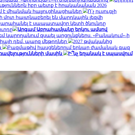
յուններն իբր պետք է իրականանան 2026
մ է միանման հալյուցինացիաներ
Ո՛չ ուսուցչի
 մոտ հայտնաբերել են մարդկային լեզվի
կարահանել է սապատավոր կետի ծնունդը
ուրդը
Արգամ Աբրահամյանը երկու ամսով
եմ կարողանում զսպել արցունքներս. «Բանակում»-ի
գիայի դեմ. պարզ մեթոդներ
2027 թվականից
ն
Բազմաթիվ հասցեներում երկար ժամանակ գազ
ավելությունների մասին
Ի՞նչ եղանակ է սպասվում