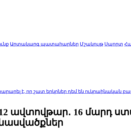
ւնք
Արտակարգ պատահարներ
Մշակույթ
Սպորտ
Հա
որ շատ երկրներ դեմ են ուկրաինական բալիստիկ հրթ
է 12 ավտովթար․ 16 մարդ ս
նասվածքներ