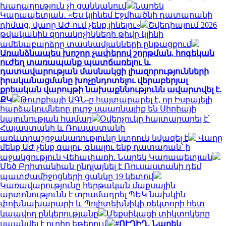
խաղաղություն չի ցանկանում
Նարեկ
Կարապետյան․ «Ես կլինեմ Էջմիածնի դատարանի
դիմաց, վաղը ԱԺ-ում չենք լինելու»
Շվեդիայում 2026
թվականին զորակոչիկների թիվը կլինի
ամենաբարձրը տասնամյակների ընթացքում
Առանձնապես խոշոր չափերով շորթման, հոգեկան
ուժեղ տառապանք պատճառելու և
դատավարության մասնակցի լիազորությունների
իրականացմանը խոչընդոտելու վերաբերյալ
քրեական վարույթի նախաքննությունն ավարտվել է.
ՔԿ
Թուրքիայի ԱԳՆ-ը հայտարարել է, որ Իսրայելի
հարձակումները լուրջ սպառնալիք են Սիրիայի
կայունության համար
Օվերչուկը հայտարարել է՝
Հայաստանի և Ռուսաստանի
առևտրաշրջանառությունը կտրուկ նվազել է
Վաղը
մենք ԱԺ չենք գալու, գնալու ենք դատարան՝ ի
աջակցություն Վեհափառի. Նարեկ Կարապետյան
Մեծ Բրիտանիան ընդլայնել է Ռուսաստանի դեմ
պատժամիջոցների ցանկը 19 կետով
Կառավարությունը հերթական մաքսային
արտոնությունն է տրամադրել ՊԵԿ նախկին
փոխնախարարի և Պոլիտեխնիկի ռեկտորի հետ
կապվող ընկերությանը
Մեքսիկացի տիկտոկերը
սպանվել է ուղիղ եթերում
#ՈՒՂԻՂ․ Նարեկ