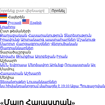
Հայերեն
Русский
English
Լրահոս
Ըստ թեմաների
Քաղաքական
Հասարակություն
Տնտեսություն
Իրավունք
Արտակարգ պատահարներ
Մշակույթ
Սպորտ
Հարցազրույցներ
Վերլուծական
Ծաղրանկարներ
Տարածաշրջան
Արցախ
Թուրքիա
Ադրբեջան
Իրան
Աշխարհ
ԱՄՆ
Եվրոպա
Մերձավոր Արևելք
Ռուսաստան
Այլ
Մամուլ
Հայաստան
Աշխարհ
Մեդիա
Տեսանյութեր
Լուսանկարներ
հիվանդանոցում մահացել է
19:10
Ալլա Պուգաչովան ֆ
«Մայր Հայաստան»