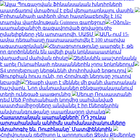
Ալլա Պուգաչովան ֆինանսական խնդիրների
պատճառով մտածում է բեմ վերադառնալու մասին
Բրիտանիայի ափերի մոտ հայտնաբերվել է 162
տարվա վաղեմության Guinness գարեջուր
«Օձուն»
ապրանքանիշի գազավորված զովացուցիչ
ըմպելիքները չեն արտադրվի. ՍԱՏՄ
ԱՄՆ-ում 15-
ամյա դեռահասը դատապարտվել է 100 տարվա
ազատազրկման
Հետազոտությունը պարզել է, թե
որ գործոններն են ավելի քան կրկնապատկում
վաղաժամ մահվան ռիսկը
Զելենսկին պաշտոնանկ
է արել Ուկրաինայի դեսպաններին չորս երկրներում
Տ4 տրոլեյբուսը կերթևեկի փոփոխված երթուղով
Թուրքիան հույս ունի, որ Հորմուզի նեղուցը շուտով
կբացվի
Դեպքի վայր է մեկնել մի քանի մարտական
հաշվարկ. Նոր մանրամասներ բենզալցակայանում
տեղի ունեցած պայթյունից
Սեուլը Ռուսաստանի
դեմ Մեծ Բրիտանիայի կողմից սահմանված
պատժամիջոցները անվանել է իր էներգետիկ
անվտանգությանը սպառնացող վտանգ
Հայաստանյան ապրանքների՝ ՌԴ շուկա
արտահանման անհիմն սահմանափակումները
մտահոգիչ են. Ռուբինյանը՝ Մատվիենկոյին
Հոլիվուդյան ռեժիսոր և պրոդյուսեր Ջեյմս Քեմերոնը