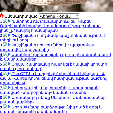
Ամենադիտված
1
Խստորեն դատապարտում եմ Ռուբեն
Ռուբինյանի կողմից Ստամբուլում թուրք տեսած
լինելը. Դանիել Իոաննիսյան
2
Փաշինյանի որոշմամբ պաշտոնանկություն է
տեղի ունեցել
3
Փաշինյանի որոշումներով 7 պաշտոնյա
ազատվել է պաշտոնից
4
Անահիտ Կիրակոսյանի դուստրն ամուսնանում
է. մանրամասներ
5
Սիլվա Հակոբյանը հայտնել է ցավալի կորստի
մասին (Լուսանկար)
6
Chat GPT-ին հարցրեցի՝ ոնց գնամ եկեղեցի. 14-
ամյա Վահեն դուրս եկավ ոստիկանության բաժնից
(տեսանյութ)
7
Նիկոլ Փաշինյանը հայտնել է առավոտյան
ստացած «տարօրինակ» նամակի մասին
8
Արտակարգ դեպք Սևանում. Մանրամասներ
(լուսանկարներ)
9
Արջը 30 մետր բարձրությունից ցած է գցել և
սպանել կաթոլիկ սարկավագին