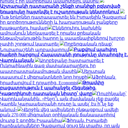
խոսել է իր կարիերան ավարտելու մասին
Աշտարակի դատարանի շենքի տանիքի բզկտված
եռագույնը հայտնվել է ուշադրության կենտրոնում
Ութ երկրներ դատապարտել են Իսրայելին Գազայում
իր գործողությունների և խաղաղության ջանքերը
խաթարելու համար
Ընկերուհու նախկին
ամուսնուն ներկայացել է որպես քրեական
ենթամշակույթին հարող և սպառնալիքներով խոշոր
չափի շորթում կատարել
Ողբերգական դեպք՝
Նուբարաշենի աղբավայրում
Բաքվում պահվող
հայերի հարցում Հայաստանի լռությունը մտահոգիչ է․
Վարդևանյան
Ադրբեջանը հայտարարել է
Ուկրաինային գազ մատակարարելու իր
պատրաստակամության մասին
Սեուտան
սպասում է միգրանտների նոր հոսքի
Աֆրիկան ​​
հրաժարվում է դոլարից. Economist
Թրամփը
բացատրություն է պահանջել Հեգսեթից.
Կաթողիկոսի դատական նիստը՝ վաղը
Ռուբինյանը՝
Վարդևանյանին․ «Ինչո՞ւ այն ժամանակ չեք բացել
Կարեն Կարապետյանի դուռը և ասել՝ էս ի՞նչ եք
անում»
Վերջին վեց ամիսների ընթացքում ավելի
քան 270,000 միգրանտ օրինական ճանապարհով
մուտք է գործել Իսպանիա
Ֆիդան. Իսրայելի
հարձակումները Գազայում ցույց են տալիս, որ այն