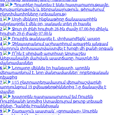
10
Պուտինը հանդես է եկել հայտարարությամբ.
Խուզարկություն և ձերբակալություն․ թիրախում՝
ընդդիմադիրները (տեսանյութ)
1
Սոչի մեկնող ինքնաթիռը ճանապարհին
անցկացրել է մեկ օր, սակայն տեղ չի հասել
2
Ջուր չի լինի հուլիսի 28-ին ժամը 07.00-ից մինչև
հուլիսի 29-ը ժամը 07.00-ն
3
Ռուբլին թանկացել է․ փոխարժեքն՝ այսօր
4
Չինաստանում աշխարհում առաջին անգամ
մարդուն փոխպատվաստվել է խոզի մի քանի օրգան
5
Ո՞րն է սիրված արտիստ Արտաշես
Ալեքսանյանի մահվան պատճառը. հայտնի են
մանրամասներ
6
Նորայրը մեկնել էր հանգստի, արդեն
վերադառնում է. նոր մանրամասներ՝ ողբերգական
դեպքից
7
1/15 ընտրատեղամասում վերահաշվարկի
արդյունքում 19 քվեաթերթիկներից 7-ը ճանաչվել է
վավեր
8
Խստորեն դատապարտում եմ Ռուբեն
Ռուբինյանի կողմից Ստամբուլում թուրք տեսած
լինելը. Դանիել Իոաննիսյան
9
Շառաչուն ապտակ՝ «զորավար» Սուրեն