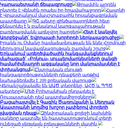
Կարապետյանի ճեպազրույցը
Թրամփն արդեն
ընտրել է Վենսին որպես իր իրավահաջորդ
Հայտնի
է Վրաստանում մասշտաբային հոսանքազրկման
պատճառը
ԳՇ պետը զինծառայողների հետ
քննարկել է ն բանակում կարգապահության
բարձրացմանն առնչվող հարցեր
Հետ է կանչվել
Ադրբեջանի՝ Եվրոպայի խորհրդի ներկայացուցիչը
Իրանն ու Օմանը համաձայնության են եկել Հորմուզի
նեղուցում նավագնացության բացման շուրջ
Երևանում առեղծվածային հանգամանքներում
մահացած՝ «Բոնուս» սուպերմարկետների ցանցի
համահիմնադրի ազգականը նոր մանրամասներ է
փոխանցում
Ընտրական բնույթի
հանցագործությունների դեպքերի առթիվ
նախաձեռնվել է 209 քրեական վարույթ
Վերանշանակվել են ԱԱԾ տնօրենը, ԱՀԾ և ՊՊԾ
պետերը
Մեծ Բրիտանիան ընդլայնել է
Ռուսաստանի դեմ պատժամիջոցները
Բացահայտվել է Գագիկ Ծառուկյանի և Սեդրակ
Ասատրյանի կողմից խոշոր չափերով փողերի
լվացման դեպք
Զինվորական քոլեջի նախկին
սաները պատմել են հաստատությունում տեղի
ունեցած uեռшկшն բռնnւթյnւնների մասին