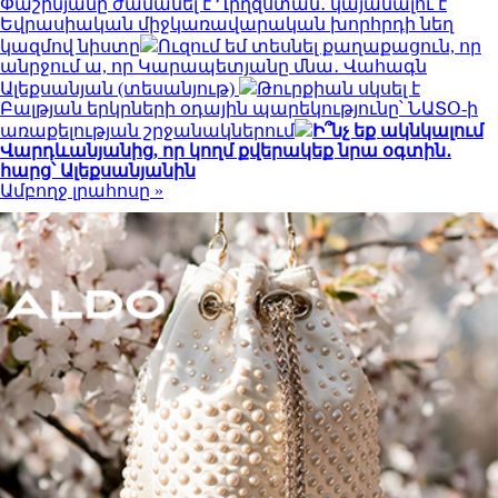
Փաշինյանը ժամանել է Ղրղզստան․ կայանալու է
Եվրասիական միջկառավարական խորհրդի նեղ
կազմով նիստը
Ուզում եմ տեսնել քաղաքացուն, որ
անրջում ա, որ Կարապետյանը մնա․ Վահագն
Ալեքսանյան (տեսանյութ)
Թուրքիան սկսել է
Բալթյան երկրների օդային պարեկությունը՝ ՆԱՏՕ-ի
առաքելության շրջանակներում
Ի՞նչ եք ակնկալում
Վարդևանյանից, որ կողմ քվերակեք նրա օգտին․
հարց՝ Ալեքսանյանին
Ամբողջ լրահոսը »