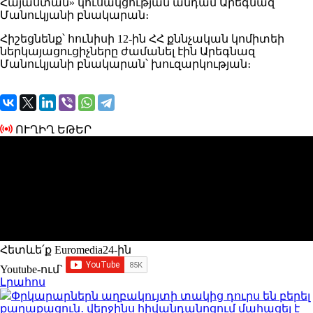
Հայաստան» կուսակցության անդամ Արեգնազ
Մանուկյանի բնակարան։
Հիշեցնենք՝ հունիսի 12-ին ՀՀ քննչական կոմիտեի
ներկայացուցիչները ժամանել էին Արեգնազ
Մանուկյանի բնակարան՝ խուզարկության։
ՈՒՂԻՂ ԵԹԵՐ
Հետևե՛ք Euromedia24-ին
Youtube-ում`
Լրահոս
Փրկարարներն աղբակույտի տակից դուրս են բերել
քաղաքացուն․ վերջինս հիվանդանոցում մահացել է