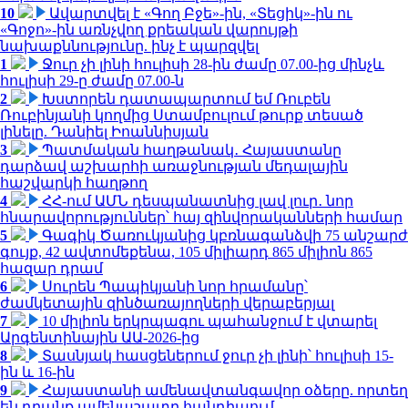
10
Ավարտվել է «Գող Բջե»-ին, «Տեցիկ»-ին ու
«Գոջո»-ին առնչվող քրեական վարույթի
նախաքննությունը. ինչ է պարզվել
1
Ջուր չի լինի հուլիսի 28-ին ժամը 07.00-ից մինչև
հուլիսի 29-ը ժամը 07.00-ն
2
Խստորեն դատապարտում եմ Ռուբեն
Ռուբինյանի կողմից Ստամբուլում թուրք տեսած
լինելը. Դանիել Իոաննիսյան
3
Պատմական հաղթանակ․ Հայաստանը
դարձավ աշխարհի առաջնության մեդալային
հաշվարկի հաղթող
4
ՀՀ-ում ԱՄՆ դեսպանատնից լավ լուր․ նոր
հնարավորություններ՝ հայ զինվորականների համար
5
Գագիկ Ծառուկյանից կբռնագանձվի 75 անշարժ
գույք, 42 ավտոմեքենա, 105 միլիարդ 865 միլիոն 865
հազար դրամ
6
Սուրեն Պապիկյանի նոր հրամանը՝
ժամկետային զինծառայողների վերաբերյալ
7
10 միլիոն երկրպագու պահանջում է վտարել
Արգենտինային ԱԱ-2026-ից
8
Տասնյակ հասցեներում ջուր չի լինի՝ հուլիսի 15-
ին և 16-ին
9
Հայաստանի ամենավտանգավոր օձերը. որտեղ
են դրանք ամենաշատը հանդիպում