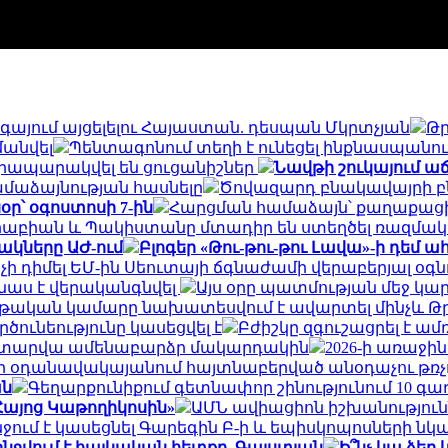
ագայում այցելելու Հայաստան. դեսպան Մկրտչյան
Թր
մանվել
Պենտագոնում տեղի է ունեցել ինքնասպանու
. հրապարակվել են ցուցանիշներ
Նավթի շուկայում աճ 
համաձայնության հասնելը
Ծովազարդ բնակավայրի բն
օր՝ օգոստոսի 7-ին
Հարցման համաձայն՝ քաղաքացին
ն Արաբիան և Պակիստանը մտադիր են ստեղծել ռազմա
ակները ԱԺ-ում
Բլոգեր «Թու-թու-թու Լավա»-ի դեմ 
 դիմել ԵՄ-ին Սեուտայի ​​ճգնաժամի վերաբերյալ օգ
վնաս է վերականգնվել
Այս օրը պատմության մեջ կա
թական կամարը նախատեսվում է ավարտել մինչև Թր
ունեությունը կասեցվել է
Բժիշկը զգուշացրել է ա
վեց տարվա ամենաբարձր մակարդակին
2026-ի առաջի
ի օդանավակայանում հայտնաբերված անօդաչու թռչ
ան
Գեղարքունիքում գետնափոր շինությունում 10 գա
 Հայոց Կաթողիկոսին»
ԱՄՆ ավիացիոն իշխանություննե
ջում է կասեցնել Գարեգին Բ-ի և եպիսկոպոսների 
 ջնջվում է հայկական հետքը. Գալստյան
Ի՞նչ կա ձեր