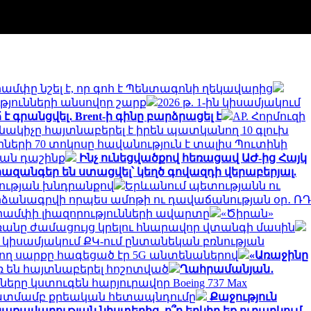
ամփը նշել է, որ գոհ է Պենտագոնի ղեկավարից
թյունների անսովոր շարք
2026 թ. 1-ին կիսամյակում
է գրանցվել․ Brent-ի գինը բարձրացել է
AP. Հորմուզի
ակիչը հայտնաբերել է իրեն պատկանող 10 գլուխ
երի 70 տոկոսը հավանություն է տալիս Պուտինի
կան դաշինք
Ինչ ունեցվածքով հեռացավ ԱԺ-ից Հայկ
ահազանգեր են ստացվել՝ կեղծ գովազդի վերաբերյալ.
նության խնդրանքով
Երևանում պետությանն ու
րձանագրվի որպես ամոթի ու դավաճանության օր․ ՌԴ
ամփի լիազորությունների ավարտը
«Ծիրան»
մռանը ժամացույց կրելու հնարավոր վտանգի մասին
ն կիսամյակում ՔԿ-ում ընտանեկան բռնության
ող սարքը հագեցած էր 5G անտենաներով
«Առաջինը
ռ են հայտնաբերել հոշոտված
Ղահրամանյան․
րը կստուգեն հարյուրավոր Boeing 737 Max
նկատմամբ քրեական հետապնդումը
Քաջություն
 կառավարության նիստերից, ո՞ր երկիր եք ուղարկում