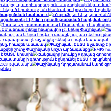
ի Հայոց պատրիարքություն․ Կաթողիկոսի նկատմամբ վ
ւնեցած հրաձգության հետևանքով յոթ մարդ է զոհվե
շահագործման խախտում
«ՀայաՔվե». Եկեղեցու դեմ 
 բացահայտել է 1,3 մլրդ դրամի թաքցված հարկման օբյ
Գուտերեշը դատապարտել է Ուկրաինայի հարձակո
Մ անդամ լինելը հնարավոր չէ․ Նիկոլ Փաշինյան
Պա
նակության և նրա հոգևոր առաքելության դեմ ուղղված
եռ պատրաստ չէ աջակցել Վենսին որպես նախագահի
ինը, հրազեն և նամակ
Փաշինյան․ ԵԱՏՄ-ն չպետք է
քվեի շուրջ Փաշինյանի կոշտ արձագանքը
EMPS հա
 է ԵԱՏՄ նիստին
Հանցավոր խումբը 9 դրվագ գործո
Հայաստանը ի գիտություն է ընդունել ԵԱՏՄ 4 երկրնե
2028 թվականին
Փաշինյանը Ղրղզստանում կարճ զրու
յթներ