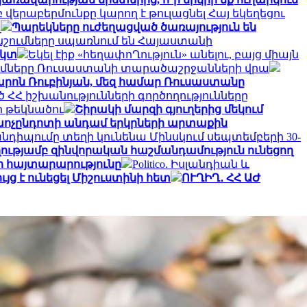
երաբերմունքը կարող է թուլացնել Հայ եկեղեցու
լ
Պարեկները ուժեղացված ծառայություն են
ճնշումները սպառնում են Հայաստանի
եկտ
Եկել էիք «հեղափոՂություն» անելու, բայց միայն
ւմները Ռուսաստանի տարածաշրջանների վրա
րոն Ռուբինյան, մեզ համար Ռուսաստանը
 ՀՀ իշխանությունների գործողությունները
 թեկնածու
Շիրակի մարզի գյուղերից մեկում
 խոչընդոտի անդամ երկրների արտաքին
նդիպումը տեղի կունենա Մինսկում սեպտեմբերի 30-
ղությամբ զինվորական հաշմանդամություն ունեցող
րի հայտարարությունը
Politico. Իսլանդիան և
յց է ունեցել Միշուստինի հետ
ՈՒՂԻՂ․ ՀՀ ԱԺ