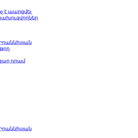
նչ է պարզվել
ետախուզվողներ
 Իոաննիսյան
թող
ազար դրամ
 Իոաննիսյան