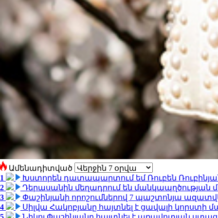
Ամենադիտված
1
Խստորեն դատապարտում եմ Ռուբեն Ռուբինյանի
2
Դերասանին մեղադրում են մանկապղծության մե
3
Փաշինյանի որոշումներով 7 պաշտոնյա ազատվ
4
Սիլվա Հակոբյանը հայտնել է ցավալի կորստի մ
5
Նիկոլ Փաշինյանը հայտնել է առավոտյան ստ