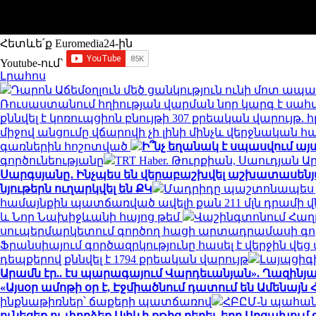
Հետևե՛ք Euromedia24-ին
Youtube-ում`
Լրահոս
Դարոն Աճեմօղլուն մեծ ցանկություն ունի մոտ ապ
Ռուսաստանում հղիության վարման նոր կարգ է սահ
քննվել է կոռուպցիոն բնույթի 307 քրեական վարույթ
միջով անցումը վճարովի չի լինի մինչև վերջնական 
գառներին հոշոտված
Ի՞նչ եղանակ է սպասվում այս
գործունեությանը
TRT Haber. Թուրքիան, Սաուդյա
Սարգսյանը․ Ինչպես են վերաբաշխվել աշխատասենյ
նյութերն ուղարկվել են ՔԿ
Մադրիդը պաշտոնապես չի
համայնքին պատճառված ավելի քան 211 մլն դրամի 
և Նոր Նախիջևանի հայոց թեմ
Վաշինգտոնում Հաղ
սուպերմարկետում գործող հացի արտադրամասի գործ
Ֆրանսիայում գործազրկությունը հասել է վերջին 
դեպքերով քննվել է 1794 քրեական վարույթ
Լայպցիգ
Արամն էր.. էս պարագայում Վարդեւանյան». Ղազինյ
«Այսօր ամոթի օր է, Էջմիածնում դատում են Ամենայն
ինքնաթիռներ՝ ճաքերի պատճառով
ՀԲԸՄ-ն պահան
ունեցեք ու փորձեք Ալիևի քթից բերել, երբ Արցախում