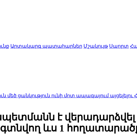
ւնք
Արտակարգ պատահարներ
Մշակույթ
Սպորտ
Հա
կություն ունի մոտ ապագայում այցելելու Հայաստա
պետմանն է վերադարձվել
 գտնվող ևս 1 հողատարած