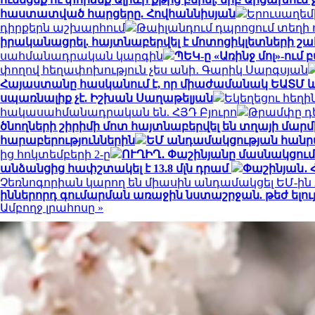
հաստատված հարցերը. Հովհաննիսյան
Երուսաղեմ
դիրքերն աշխարհում
Թաիլանդում դպրոցում տեղի ո
իրականացրել. հայտնաբերվել է մոտոցիկլետների 
սահմանադրական կարգին
ՊԵԿ-ը «Առինջ մոլ»-ում
փողով հեղափոխություն չես անի․ Գարիկ Սարգսյան
Հայաստանը հասկանում է, որ միաժամանակ ԵԱՏՄ և Ե
սպառնալիք չէ. Իշխան Սաղաթելյան
Եկեղեցու հեղի
հակասահմանադրական են. ՀՅԴ Բյուրո
Թրամփը դ
ծնողների շիրիմի մոտ հայտնաբերվել են տղայի մարմ
հարաբերություններին
ԵՄ անդամակցության հանրա
ից հոկտեմբերի 2-ը
ՈՒՂԻՂ․ Փաշինյանը մասնակցում
անձանցից հափշտակել է 13.8 մլն դրամ
Փաշինյան․ 
Չեռնոգորիան կարող են միասին անդամակցել ԵՄ-ին 
իններորդ գումարման առաջին նստաշրջան. թեժ ելու
Ամբողջ լրահոսը »