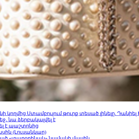
 կողմից Ստամբուլում թուրք տեսած լինելը. Դանիել
ջ․ նա ձերբակալվել է
ել է պաշտոնից
ասին (Լուսանկար)
ացած «տարօրինակ» նամակի մասին