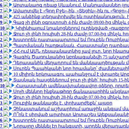
6
Արտակարգ դեպք Սևանում. Մանրամասներ (լո
7
Ավարտվել է «Գող Բջե»-ին, «Տեցիկ»-ին ու «Գոջ
8
425 անձինք տեղափոխվել են ոստիկանություն․
9
Գազ չի լինի օգոստոսի 4-ին ժամը 09:00-ից մինչև 
10
Կիլիկիայում կրակոցներով ուղեկցված «ռազբ
1
Ջուր չի լինի հուլիսի 28-ին ժամը 07.00-ից մինչև հո
2
Խստորեն դատապարտում եմ Ռուբեն Ռուբինյանի
3
Պատմական հաղթանակ․ Հայաստանը դարձավ 
4
ՀՀ-ում ԱՄՆ դեսպանատնից լավ լուր․ նոր հնար
5
Գագիկ Ծառուկյանից կբռնագանձվի 75 անշարժ գո
6
Դերասանին մեղադրում են մանկապղծության մե
7
Սուրեն Պապիկյանի նոր հրամանը՝ ժամկետային
8
10 միլիոն երկրպագու պահանջում է վտարել Արգ
9
Տասնյակ հասցեներում ջուր չի լինի՝ հուլիսի 15-ին
10
Հայաստանի ամենավտանգավոր օձերը. որտե
1
Սոչի մեկնող ինքնաթիռը ճանապարհին անցկացրե
2
Ջուր չի լինի հուլիսի 28-ին ժամը 07.00-ից մինչև հո
3
Ռուբլին թանկացել է․ փոխարժեքն՝ այսօր
4
Չինաստանում աշխարհում առաջին անգամ մա
5
Ո՞րն է սիրված արտիստ Արտաշես Ալեքսանյա
6
Խստորեն դատապարտում եմ Ռուբեն Ռուբինյանի
7
Նորայրը մեկնել էր հանգստի, արդեն վերադառն