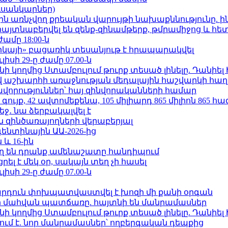
ւսանկարներ)
ո»-ին առնչվող քրեական վարույթի նախաքննությունը. ի
 հայտնաբերվել են զենք-զինամթերք, թմրամիջոց և հ
ժամը 18:00-ն
որկայի» բացառիկ տեսանյութ է հրապարակվել
ւլիսի 29-ը ժամը 07.00-ն
 կողմից Ստամբուլում թուրք տեսած լինելը. Դանիել
աշխարհի առաջնության մեդալային հաշվարկի հաղ
ավորություններ՝ հայ զինվորականների համար
ւյք, 42 ավտոմեքենա, 105 միլիարդ 865 միլիոն 865 հ
ջ․ նա ձերբակալվել է
 զինծառայողների վերաբերյալ
ենտինային ԱԱ-2026-ից
 և 16-ին
ղ են դրանք ամենաշատը հանդիպում
լ է մեկ օր, սակայն տեղ չի հասել
ւլիսի 29-ը ժամը 07.00-ն
րդուն փոխպատվաստվել է խոզի մի քանի օրգան
նի մահվան պատճառը. հայտնի են մանրամասներ
 կողմից Ստամբուլում թուրք տեսած լինելը. Դանիել
ում է. նոր մանրամասներ՝ ողբերգական դեպքից