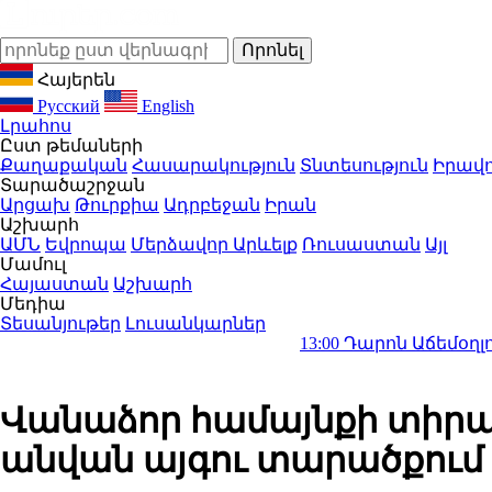
Հայերեն
Русский
English
Լրահոս
Ըստ թեմաների
Քաղաքական
Հասարակություն
Տնտեսություն
Իրավո
Տարածաշրջան
Արցախ
Թուրքիա
Ադրբեջան
Իրան
Աշխարհ
ԱՄՆ
Եվրոպա
Մերձավոր Արևելք
Ռուսաստան
Այլ
Մամուլ
Հայաստան
Աշխարհ
Մեդիա
Տեսանյութեր
Լուսանկարներ
13:00
Դարոն Աճեմօղլուն մեծ ցան
Վանաձոր համայնքի տիրա
անվան այգու տարածքում