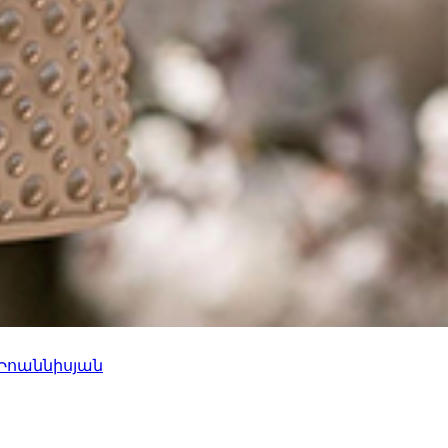
 Իոաննիսյան