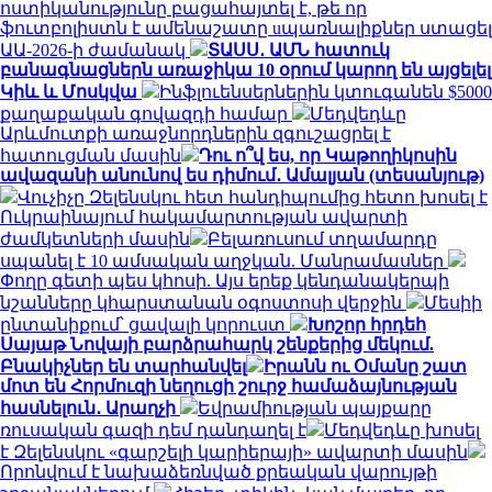
ոստիկանությունը բացահայտել է, թե որ
ֆուտբոլիստն է ամենաշատը uպառնալիքներ ստացել
ԱԱ-2026-ի ժամանակ
ՏԱՍՍ․ ԱՄՆ հատուկ
բանագնացներն առաջիկա 10 օրում կարող են այցելել
Կիև և Մոսկվա
Ինֆլուենսերներին կտուգանեն $5000
քաղաքական գովազդի համար
Մեդվեդևը
Արևմուտքի առաջնորդներին զգուշացրել է
հատուցման մասին
Դու ո՞վ ես, որ Կաթողիկոսին
ավազանի անունով ես դիմում․ Ամալյան (տեսանյութ)
Վուչիչը Զելենսկու հետ հանդիպումից հետո խոսել է
Ուկրաինայում հակամարտության ավարտի
ժամկետների մասին
Բելառուսում տղամարդը
սպանել է 10 ամսական աղջկան. Մանրամասներ
Փողը գետի պես կհոսի. Այս երեք կենդանակերպի
նշանները կհարստանան օգոստոսի վերջին
Մեսիի
ընտանիքում՝ ցավալի կորուստ
Խոշոր հրդեհ
Սայաթ Նովայի բարձրահարկ շենքերից մեկում.
Բնակիչներ են տարհանվել
Իրանն ու Օմանը շատ
մոտ են Հորմուզի նեղուցի շուրջ համաձայնության
հասնելուն․ Արաղչի
Եվրամիության պայքարը
ռուսական գազի դեմ դանդաղել է
Մեդվեդևը խոսել
է Զելենսկու «գարշելի կարիերայի» ավարտի մասին
Որոնվում է նախաձեռնված քրեական վարույթի