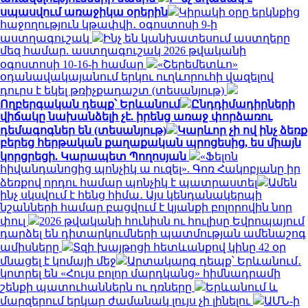
սպասվում առաջիկա օրերին
Կիրակի օրը երկնքից
հաջողություն կթափվի․ օգոստոսի 9-ի
աստղագուշակ
Ինչ են կանխատեսում աստղերը
մեզ համար. աստղագուշակ 2026 թվականի
օգոստոսի 10-16-ի համար
«Շերեմետևո»
օդանավակայանում երկու ուղևորուհի վազելով
դուրս է եկել թռիչքադաշտ (տեսանյութ)
Ողբերգական դեպք՝ Երևանում
Ընդդիմադիրների
վիճակը նախանձելի չէ. իրենց առաջ փորձառու
դեմագոգներ են (տեսանյութ)
Կարևոր չի ով ինչ ձեռք
բերեց հերթական քաղաքական պրոցեսից, ես միայն
կորցրեցի. Կարապետ Պողոսյան
«Ֆելոն
հիվանդանոցից պոնչիկ ա ուզել». Գոռ Հակոբյանը իր
ձեռքով որդու համար պոնչիկ է պատրաստել
Ամեն
ինչ սկսվում է հենց հիմա․ Այս կենդանակերպի
նշանների համար բացվում է կյանքի բոլորովին նոր
փուլ
2026 թվականի հունիսն ու հուլիսը Եվրոպայում
դարձել են դիտարկումների պատմության ամենաշոգ
ամիսները
Տզի խայթոցի հետևանքով կինը 42 օր
մնացել է կոմայի մեջ
Արտակարգ դեպք՝ Երևանում․
կոտրել են «Հույս բոլոր մարդկանց» հիմնադրամի
շենքի պատուհաններն ու դռները
Երևանում և
մարզերում երկար ժամանակ լույս չի լինելու
ԱՄՆ-ի