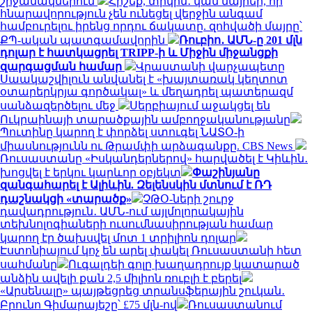
շրջանակներում
Հիշեք, տիկին․ կան մայրեր, որ
հնարավորություն չեն ունեցել վերջին անգամ
համբուրելու իրենց որդու ճակատը. զոհվածի մայրը՝
ՔՊ-ական պատգամավորին
Ռուբիո․ ԱՄՆ-ը 201 մլն
դոլար է հատկացրել TRIPP-ի և Միջին միջանցքի
զարգացման համար
Վրաստանի վարչապետը
Սաակաշվիլուն անվանել է «խայտառակ կեղտոտ
օտարերկրյա գործակալ» և մեղադրել պատերազմ
սանձազերծելու մեջ
Սերբիայում աջակցել են
Ուկրաինայի տարածքային ամբողջականությանը
Պուտինը կարող է փորձել ստուգել ՆԱՏՕ-ի
միասնությունն ու Թրամփի արձագանքը. CBS News
Ռուսաստանը «Իսկանդերներով» հարվածել է Կիևին․
խոցվել է երկու կարևոր օբյեկտ
Փաշինյանը
զանգահարել է Ալիևին. Զելենսկին մտնում է ՌԴ
դաշնակցի «տարածք»
ՉԹՕ-ների շուրջ
դավադրություն․ ԱՄՆ-ում այլմոլորակային
տեխնոլոգիաների ուսումնասիրության համար
կարող էր ծախսվել մոտ 1 տրիլիոն դոլար
Էստոնիայում կոչ են արել փակել Ռուսաստանի հետ
սահմանը
Ուգալդեի գոլը խաղադրույք կատարած
անձին ավելի քան 2,5 միլիոն ռուբլի է բերել
«Արսենալը» պայթեցրեց տրանսֆերային շուկան․
Բրունո Գիմարայեշը՝ £75 մլն-ով
Ռուսաստանում