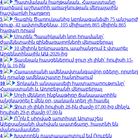
4
Պատմական հաղթանակ․ Հայաստանը
դարձավ աշխարհի առաջնության մեդալային
հաշվարկի հաղթող
5
Գագիկ Ծառուկյանից կբռնագանձվի 75 անշարժ
գույք, 42 ավտոմեքենա, 105 միլիարդ 865 միլիոն 865
հազար դրամ
6
Սուրեն Պապիկյանի նոր հրամանը՝
ժամկետային զինծառայողների վերաբերյալ
7
10 միլիոն երկրպագու պահանջում է վտարել
Արգենտինային ԱԱ-2026-ից
8
Տասնյակ հասցեներում ջուր չի լինի՝ հուլիսի 15-
ին և 16-ին
9
Հայաստանի ամենավտանգավոր օձերը. որտեղ
են դրանք ամենաշատը հանդիպում
10
Տոկաևի անսպասելի հայտարարությունը՝
Հայաստանի և Ադրբեջանի վերաբերյալ
1
Սոչի մեկնող ինքնաթիռը ճանապարհին
անցկացրել է մեկ օր, սակայն տեղ չի հասել
2
Ջուր չի լինի հուլիսի 28-ին ժամը 07.00-ից մինչև
հուլիսի 29-ը ժամը 07.00-ն
3
Ո՞րն է սիրված արտիստ Արտաշես
Ալեքսանյանի մահվան պատճառը. հայտնի են
մանրամասներ
4
Խստորեն դատապարտում եմ Ռուբեն