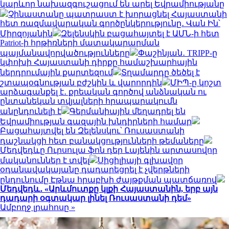
կարևոր նախազգուշացում են արել Եվրամիությանը
Չինաստանը պատրաստ է խորացնել Հայաստանի
հետ ռազմավարական գործընկերությունը․ Վան Ին՝
Միրզոյանին
Զելենսկին բացահայտել է ԱՄՆ-ի հետ
Patriot-ի հրթիռների մատակարարման
պայմանավորվածությունները
Փաշինյան․ TRIPP-ը
կփոխի Հայաստանի դիրքը համաշխարհային
ներդրումային քարտեզում
Տղամարդը ծեծել է
շտապօգնության բժշկին և վարորդին
ՄԻՊ-ը կոշտ
արձագանքել է․ քրեական գործով անձնական ու
ընտանեկան տվյալների հրապարակումն
անընդունելի է
Գերմանիային մեղադրել են
Եվրամիության գազային խնդիրների համար
Բացահայտվել են Զելենսկու՝ Ռուսաստանի
դաշնակցի հետ բանակցությունների թեմաները
Մեդվեդևը Ուրսուլա ֆոն դեր Լայենին արտասովոր
մականուններ է տվել
Սիցիլիայի գլխավոր
օդանավակայանը դադարեցրել է չվերթների
ընդունումը Էթնա հրաբխի ժայթքման պատճառով
Մեդվեդև․ «Արևմուտքը կլքի Հայաստանին, երբ այն
դադարի օգտակար լինել Ռուսաստանի դեմ»
Ամբողջ լրահոսը »