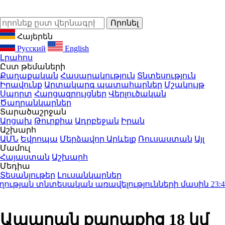
Հայերեն
Русский
English
Լրահոս
Ըստ թեմաների
Քաղաքական
Հասարակություն
Տնտեսություն
Իրավունք
Արտակարգ պատահարներ
Մշակույթ
Սպորտ
Հարցազրույցներ
Վերլուծական
Ծաղրանկարներ
Տարածաշրջան
Արցախ
Թուրքիա
Ադրբեջան
Իրան
Աշխարհ
ԱՄՆ
Եվրոպա
Մերձավոր Արևելք
Ռուսաստան
Այլ
Մամուլ
Հայաստան
Աշխարհ
Մեդիա
Տեսանյութեր
Լուսանկարներ
թյան տնտեսական առավելությունների մասին
23:41
Ի՞
Ապարան քաղաքից 18 կմ