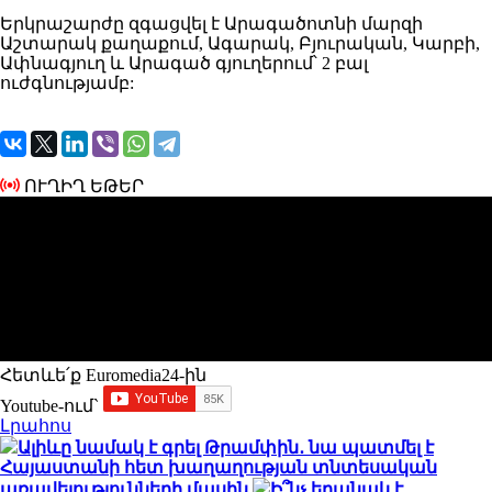
Երկրաշարժը զգացվել է Արագածոտնի մարզի
Աշտարակ քաղաքում, Ագարակ, Բյուրական, Կարբի,
Ափնագյուղ և Արագած գյուղերում՝ 2 բալ
ուժգնությամբ:
ՈՒՂԻՂ ԵԹԵՐ
Հետևե՛ք Euromedia24-ին
Youtube-ում`
Լրահոս
Ալիևը նամակ է գրել Թրամփին․ նա պատմել է
Հայաստանի հետ խաղաղության տնտեսական
առավելությունների մասին
Ի՞նչ եղանակ է