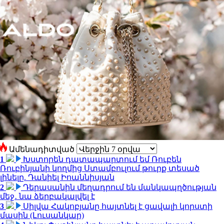
Ամենադիտված
1
Խստորեն դատապարտում եմ Ռուբեն
Ռուբինյանի կողմից Ստամբուլում թուրք տեսած
լինելը. Դանիել Իոաննիսյան
2
Դերասանին մեղադրում են մանկապղծության
մեջ․ նա ձերբակալվել է
3
Սիլվա Հակոբյանը հայտնել է ցավալի կորստի
մասին (Լուսանկար)