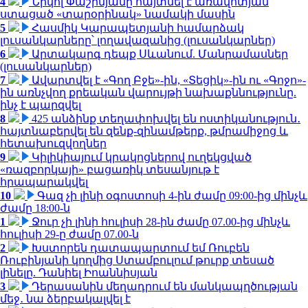
4
Նիկոլ Փաշինյանը հայտնել է առավոտյան
ստացած «տարօրինակ» նամակի մասին
5
Հասմիկ Կարապետյանի համարձակ
լուսանկարները՝ լողավազանից (լուսանկարներ)
6
Արտակարգ դեպք Սևանում. Մանրամասներ
(լուսանկարներ)
7
Ավարտվել է «Գող Բջե»-ին, «Տեցիկ»-ին ու «Գոջո»-
ին առնչվող քրեական վարույթի նախաքննությունը.
ինչ է պարզվել
8
425 անձինք տեղափոխվել են ոստիկանություն․
հայտնաբերվել են զենք-զինամթերք, թմրամիջոց և
հետախուզվողներ
9
Կիլիկիայում կրակոցներով ուղեկցված
«ռազբորկայի» բացառիկ տեսանյութ է
հրապարակվել
10
Գազ չի լինի օգոստոսի 4-ին ժամը 09:00-ից մինչև
ժամը 18:00-ն
1
Ջուր չի լինի հուլիսի 28-ին ժամը 07.00-ից մինչև
հուլիսի 29-ը ժամը 07.00-ն
2
Խստորեն դատապարտում եմ Ռուբեն
Ռուբինյանի կողմից Ստամբուլում թուրք տեսած
լինելը. Դանիել Իոաննիսյան
3
Դերասանին մեղադրում են մանկապղծության
մեջ․ նա ձերբակալվել է