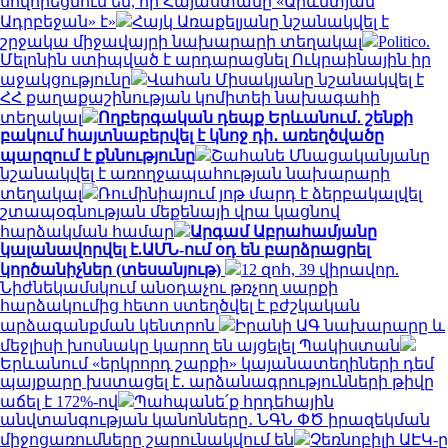
սովորեցնում են, որ Հայաստանը «Արևմտյան
Ադրբեջան» է»
Հայկ Առաքելյանը նշանակվել է
շրջակա միջավայրի նախարարի տեղակալ
Politico.
Մելոնին ստիպված է արդարացնել Ուկրաինային իր
աջակցությունը
Վահան Միսակյանը նշանակվել է
ՀՀ քաղաքաշինության կոմիտեի նախագահի
տեղակալ
Ողբերգական դեպք Երևանում․ շենքի
բակում հայտնաբերվել է կնոջ դի․ առեղծվածը
պարզում է քննությունը
Շահանե Մնացականյանը
նշանակվել է առողջապահության նախարարի
տեղակալ
Ռումինիայում յոթ մարդ է ձերբակալվել
շտապօգնության մեքենայի վրա կացնով
հարձակման համար
Արգամ Աբրահամյանը
կալանավորվել է.ԱՄՆ-ում օդ են բարձրացրել
կործանիչներ (տեսանյութ)
12 զոհ, 39 վիրավոր.
Նիժնեկամսկում անօդաչու թռչող սարքի
հարձակումից հետո ստեղծվել է բժշկական
արձագանքման կենտրոն
Իրանի ԱԳ նախարարը և
մեջլիսի խոսնակը կարող են այցելել Պակիստան
Երևանում «երկրորդ շարքի» կայանատեղիների դեմ
պայքարը խստացել է․ արձանագրությունների թիվը
աճել է 172%-ով
Պահպանե՛ք հրդեհային
անվտանգության կանոնները․ ՆԳՆ ՓԾ իրազեկման
միջոցառումները շարունակվում են
Չեռնոբիլի ԱԷԿ-ը