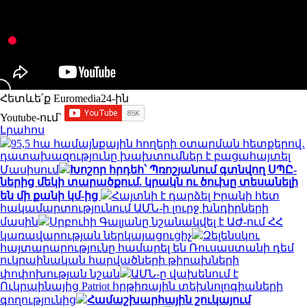
Հետևե՛ք Euromedia24-ին
Youtube-ում`
Լրահոս
95,5 հա համայնքային հողերի օտարման հետքերով․
դատախազությունը խախտումներ է բացահայտել
Մասիսում
Խոշոր հրդեհ՝ Պռոշյանում գտնվող ՍՊԸ-
ներից մեկի տարածքում. կրակն ու ծուխը տեսանելի
են մի քանի կմ-ից
Հայտնի է դարձել Իրանի հետ
հակամարտությունում ԱՄՆ-ի լուրջ խնդիրների
մասին
Սրբուհի Գալյանը նշանակվել է ԱԺ-ում ՀՀ
կառավարության ներկայացուցիչ
Զելենսկու
հայտարարությունը համարել են Ռուսաստանի դեմ
ուկրաինական հարվածների թիրախների
փոփոխության նշան
ԱՄՆ-ը վախենում է
Ուկրաինայից Patriot հրթիռային տեխնոլոգիաների
գողությունից
Համաշխարհային շուկայում