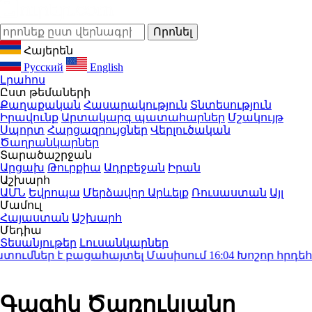
Հայերեն
Русский
English
Լրահոս
Ըստ թեմաների
Քաղաքական
Հասարակություն
Տնտեսություն
Իրավունք
Արտակարգ պատահարներ
Մշակույթ
Սպորտ
Հարցազրույցներ
Վերլուծական
Ծաղրանկարներ
Տարածաշրջան
Արցախ
Թուրքիա
Ադրբեջան
Իրան
Աշխարհ
ԱՄՆ
Եվրոպա
Մերձավոր Արևելք
Ռուսաստան
Այլ
Մամուլ
Հայաստան
Աշխարհ
Մեդիա
Տեսանյութեր
Լուսանկարներ
ւմներ է բացահայտել Մասիսում
16:04
Խոշոր հրդեհ՝ Պռ
Գագիկ Ծառուկյանը