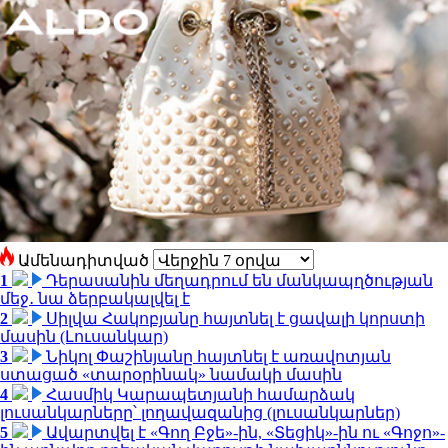
Ամենադիտված
1
Դերասանին մեղադրում են մանկապղծության
մեջ․ նա ձերբակալվել է
2
Սիլվա Հակոբյանը հայտնել է ցավալի կորստի
մասին (Լուսանկար)
3
Նիկոլ Փաշինյանը հայտնել է առավոտյան
ստացած «տարօրինակ» նամակի մասին
4
Հասմիկ Կարապետյանի համարձակ
լուսանկարները՝ լողավազանից (լուսանկարներ)
5
Ավարտվել է «Գող Բջե»-ին, «Տեցիկ»-ին ու «Գոջո»-