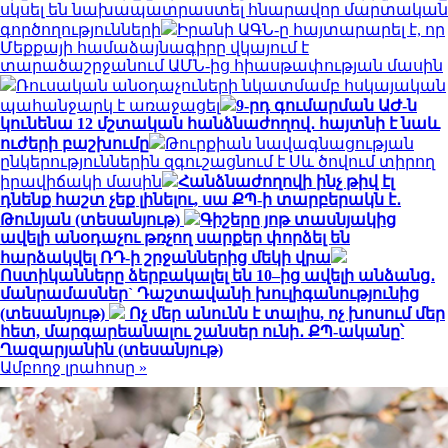
սկսել են նախապատրաստել հնարավոր մարտական
գործողությունների
Իրանի ԱԳՆ-ը հայտարարել է, որ
Մեքքայի համաձայնագիրը վկայում է
տարածաշրջանում ԱՄՆ-ից հիասթափության մասին
Ռուսական անօդաչուների նկատմամբ հսկայական
պահանջարկ է առաջացել
9-րդ գումարման ԱԺ-ն
կունենա 12 մշտական հանձնաժողով․ հայտնի է նաև
ուժերի բաշխումը
Թուրքիան նավագնացության
ընկերություններին զգուշացնում է Սև ծովում տիրող
իրավիճակի մասին
Հանձնաժողովի ինչ թիվ էլ
դնենք հաշտ չեք լինելու, սա ՔՊ-ի տարբերակն է․
Թունյան (տեսանյութ)
Գիշերը յոթ տասնյակից
ավելի անօդաչու թռչող սարքեր փորձել են
հարձակվել ՌԴ-ի շրջաններից մեկի վրա
Ոստիկանները ձերբակալել են 10–ից ավելի անձանց․
մանրամասներ` Դաշտավանի խուլիգանությունից
(տեսանյութ)
Ոչ մեր անունն է տալիս, ոչ խոսում մեր
հետ, մարգարեանալու շանսեր ունի․ ՔՊ-ականը՝
Ղազարյանին (տեսանյութ)
Ամբողջ լրահոսը »