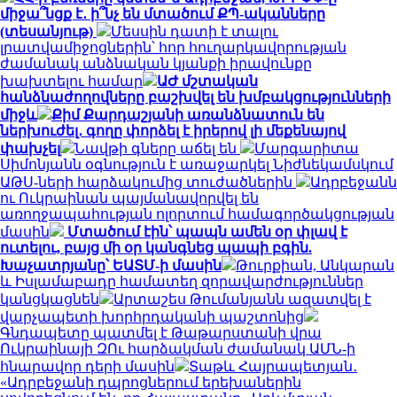
միջա՞նցք է․ ի՞նչ են մտածում ՔՊ-ականները
(տեսանյութ)
Մեսսին դատի է տալու
լրատվամիջոցներին՝ հոր հուղարկավորության
ժամանակ անձնական կյանքի իրավունքը
խախտելու համար
ԱԺ մշտական
հանձնաժողովները բաշխվել են խմբակցությունների
միջև
Քիմ Քարդաշյանի առանձնատուն են
ներխուժել․ գողը փորձել է իրերով լի մեքենայով
փախչել
Նավթի գները աճել են
Մարգարիտա
Սիմոնյանն օգնություն է առաջարկել Նիժնեկամսկում
ԱԹՍ-ների հարձակումից տուժածներին
Ադրբեջանն
ու Ուկրաինան պայմանավորվել են
առողջապահության ոլորտում համագործակցության
մասին
Մտածում էին՝ պապն ամեն օր փլավ է
ուտելու, բայց մի օր կանգնեց պապի բգին.
Խաչատրյանը՝ ԵԱՏՄ-ի մասին
Թուրքիան, Անկարան
և Իսլամաբադը համատեղ զորավարժություններ
կանցկացնեն
Արտաշես Թումանյանն ազատվել է
վարչապետի խորհրդականի պաշտոնից
Գնդապետը պատմել է Թաթարստանի վրա
Ուկրաինայի ԶՈւ հարձակման ժամանակ ԱՄՆ-ի
հնարավոր դերի մասին
Տաթև Հայրապետյան․
«Ադրբեջանի դպրոցներում երեխաներին