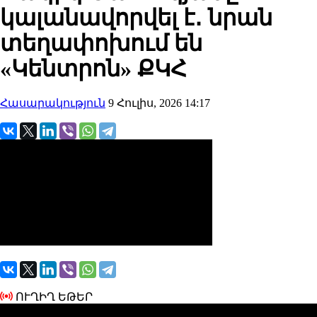
կալանավորվել է․ նրան
տեղափոխում են
«Կենտրոն» ՔԿՀ
Հասարակություն
9 Հուլիս, 2026 14:17
ՈՒՂԻՂ ԵԹԵՐ