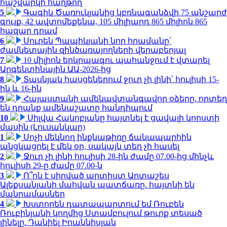
հաշվարկի հաղթող
5
Գագիկ Ծառուկյանից կբռնագանձվի 75 անշարժ
գույք, 42 ավտոմեքենա, 105 միլիարդ 865 միլիոն 865
հազար դրամ
6
Սուրեն Պապիկյանի նոր հրամանը՝
ժամկետային զինծառայողների վերաբերյալ
7
10 միլիոն երկրպագու պահանջում է վտարել
Արգենտինային ԱԱ-2026-ից
8
Տասնյակ հասցեներում ջուր չի լինի՝ հուլիսի 15-
ին և 16-ին
9
Հայաստանի ամենավտանգավոր օձերը. որտեղ
են դրանք ամենաշատը հանդիպում
10
Սիլվա Հակոբյանը հայտնել է ցավալի կորստի
մասին (Լուսանկար)
1
Սոչի մեկնող ինքնաթիռը ճանապարհին
անցկացրել է մեկ օր, սակայն տեղ չի հասել
2
Ջուր չի լինի հուլիսի 28-ին ժամը 07.00-ից մինչև
հուլիսի 29-ը ժամը 07.00-ն
3
Ո՞րն է սիրված արտիստ Արտաշես
Ալեքսանյանի մահվան պատճառը. հայտնի են
մանրամասներ
4
Խստորեն դատապարտում եմ Ռուբեն
Ռուբինյանի կողմից Ստամբուլում թուրք տեսած
լինելը. Դանիել Իոաննիսյան