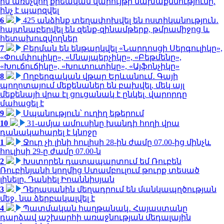
ին առնչվող քրեական վարույթի նախաքննությունը.
ինչ է պարզվել
6
425 անձինք տեղափոխվել են ոստիկանություն․
հայտնաբերվել են զենք-զինամթերք, թմրամիջոց և
հետախուզվողներ
7
Բերման են ենթարկվել «Նարդոսցի Սերգուլիկը»,
«Փումփուլիկը», «Սնայպերչիկը», «Բեթմենը»,
«Խուճուճիկը», «Խուտուտիկը», «Այֆոնչիկը»
8
Ողբերգական վթար Երևանում․ Գայի
պողոտայում մեքենաներ են բախվել, մեկ այլ
մեքենայի վրա էլ ցուցանակ է ընկել. վարորդը
մահացել է
9
Սպանություն՝ ուղիղ եթերում
10
31-ամյա ամուսինը խանդի հողի վրա
դանակահարել է կնոջը
1
Ջուր չի լինի հուլիսի 28-ին ժամը 07.00-ից մինչև
հուլիսի 29-ը ժամը 07.00-ն
2
Խստորեն դատապարտում եմ Ռուբեն
Ռուբինյանի կողմից Ստամբուլում թուրք տեսած
լինելը. Դանիել Իոաննիսյան
3
Դերասանին մեղադրում են մանկապղծության
մեջ․ նա ձերբակալվել է
4
Պատմական հաղթանակ․ Հայաստանը
դարձավ աշխարհի առաջնության մեդալային