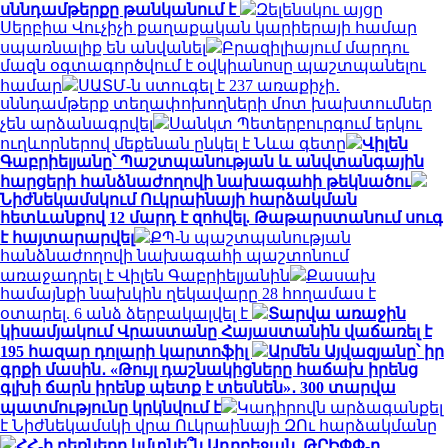
սննդամթերքը թանկանում է
Զելենսկու այցը
Սերբիա Վուչիչի քաղաքական կարիերայի համար
սպառնալիք են անվանել
Բրազիլիայում մարդու
մազն օգտագործվում է օվկիանոսը պաշտպանելու
համար
ՍԱՏՄ-ն ստուգել է 237 առաքիչի․
սննդամթերք տեղափոխողների մոտ խախտումներ
չեն արձանագրվել
Սանկտ Պետերբուրգում երկու
ուղևորներով մեքենան ընկել է Նևա գետը
Վիլեն
Գաբրիելյանը՝ Պաշտպանության և անվտանգային
հարցերի հանձնաժողովի նախագահի թեկնածու
Նիժնեկամսկում Ուկրաինայի հարձակման
հետևանքով 12 մարդ է զոհվել. Թաթարստանում սուգ
է հայտարարվել
ՔՊ-ն պաշտպանության
հանձնաժողովի նախագահի պաշտոնում
առաջադրել է Վիլեն Գաբրիելյանին
Քասախ
համայնքի նախկին ղեկավարը 28 հողամաս է
օտարել. 6 անձ ձերբակալվել է
Տարվա առաջին
կիսամյակում Վրաստանը Հայաստանին վաճառել է
195 հազար դոլարի կարտոֆիլ
Արմեն Այվազյանը՝ իր
գրքի մասին․ «Թույլ դաշնակիցները հաճախ իրենց
գլխի ճարն իրենք պետք է տեսնեն»․ 300 տարվա
պատմությունը կրկնվում է
Կադիրովն արձագանքել
է Նիժնեկամսկի վրա Ուկրաինայի ԶՈւ հարձակմանը
ՀՀ-ի բեռները կմտնե՞ն Ադրբեջան, ԹՐԻՓՓ-ը