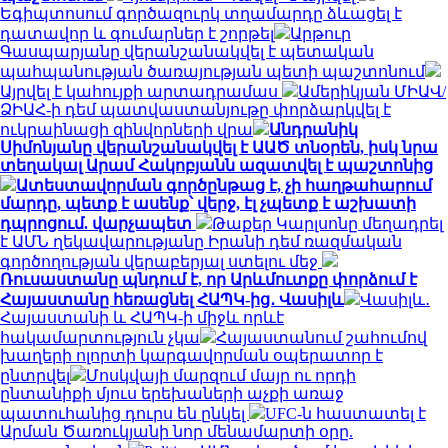
Եգիպտոսում գործազուրկ տղամարդը ձևացել է
դատավոր և գումարներ է շորթել
Արթուր
Գասպարյանը վերանշանակվել է պետական
պահպանության ծառայության պետի պաշտոնում
Այրվել է կահույքի արտադրամաս
Ամերիկյան ՄԻԱՎ/
ՁԻԱՀ-ի դեմ պատվաստանյութը փորձարկվել է
ուկրաինացի զինվորների վրա
Անդրանիկ
Սիմոնյանը վերանշանակվել է ԱԱԾ տնօրեն, իսկ նրա
տեղակալ Արամ Հակոբյանն ազատվել է պաշտոնից
Ատեստավորման գործընթաց է, չի հաղթահարում
մարդը, պետք է ասենք՝ վերջ, էլ չպետք է աշխատի
դպրոցում. վարչապետ
Թաքեր Կարլսոնը մեղադրել
է ԱՄՆ ղեկավարությանը Իրանի դեմ ռազմական
գործողության վերաբերյալ ստելու մեջ
Ռուսաստանը պնդում է, որ Արևմուտքը փորձում է
Հայաստանը հեռացնել ՀԱՊԿ-ից․ Վասիլև
Վասիլև․
Հայաստանի և ՀԱՊԿ-ի միջև որևէ
հակամարտություն չկա
Հայաստանում շահումով
խաղերի ոլորտի կարգավորման օպերատոր է
ընտրվել
Մոսկվայի մարզում մայր ու որդի
ընտանիքի մյուս երեխաների աչքի առաջ
պատուհանից դուրս են ընկել
UFC-ն հաստատել է
Արման Ծառուկյանի նոր մենամարտի օրը.