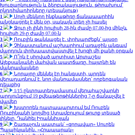
Խուզարկություն և ձերբակալություն․ թիրախում՝
ընդդիմադիրները (տեսանյութ)
1
Սոչի մեկնող ինքնաթիռը ճանապարհին
անցկացրել է մեկ օր, սակայն տեղ չի հասել
2
Ջուր չի լինի հուլիսի 28-ին ժամը 07.00-ից մինչև
հուլիսի 29-ը ժամը 07.00-ն
3
Ռուբլին թանկացել է․ փոխարժեքն՝ այսօր
4
Չինաստանում աշխարհում առաջին անգամ
մարդուն փոխպատվաստվել է խոզի մի քանի օրգան
5
Ո՞րն է սիրված արտիստ Արտաշես
Ալեքսանյանի մահվան պատճառը. հայտնի են
մանրամասներ
6
Նորայրը մեկնել էր հանգստի, արդեն
վերադառնում է. նոր մանրամասներ՝ ողբերգական
դեպքից
7
1/15 ընտրատեղամասում վերահաշվարկի
արդյունքում 19 քվեաթերթիկներից 7-ը ճանաչվել է
վավեր
8
Խստորեն դատապարտում եմ Ռուբեն
Ռուբինյանի կողմից Ստամբուլում թուրք տեսած
լինելը. Դանիել Իոաննիսյան
9
Շառաչուն ապտակ՝ «զորավար» Սուրեն
Պապիկյանին․ «Հրապարակ»