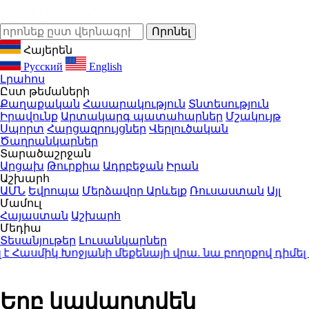
Հայերեն
Русский
English
Լրահոս
Ըստ թեմաների
Քաղաքական
Հասարակություն
Տնտեսություն
Իրավունք
Արտակարգ պատահարներ
Մշակույթ
Սպորտ
Հարցազրույցներ
Վերլուծական
Ծաղրանկարներ
Տարածաշրջան
Արցախ
Թուրքիա
Ադրբեջան
Իրան
Աշխարհ
ԱՄՆ
Եվրոպա
Մերձավոր Արևելք
Ռուսաստան
Այլ
Մամուլ
Հայաստան
Աշխարհ
Մեդիա
Տեսանյութեր
Լուսանկարներ
Հասմիկ Խոջյանի մեքենայի վրա. նա բողոքով դիմել
Երբ կավարտվեն