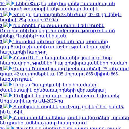
10
Նիկոլ Փաշինյանը հայտնել է առավոտյան
ստացած «տարօրինակ» նամակի մասին
1
Ջուր չի լինի հուլիսի 28-ին ժամը 07.00-ից մինչև
հուլիսի 29-ը ժամը 07.00-ն
2
Խստորեն դատապարտում եմ Ռուբեն
Ռուբինյանի կողմից Ստամբուլում թուրք տեսած
լինելը. Դանիել Իոաննիսյան
3
Պատմական հաղթանակ․ Հայաստանը
դարձավ աշխարհի առաջնության մեդալային
հաշվարկի հաղթող
4
ՀՀ-ում ԱՄՆ դեսպանատնից լավ լուր․ նոր
հնարավորություններ՝ հայ զինվորականների համար
5
Գագիկ Ծառուկյանից կբռնագանձվի 75 անշարժ
գույք, 42 ավտոմեքենա, 105 միլիարդ 865 միլիոն 865
հազար դրամ
6
Սուրեն Պապիկյանի նոր հրամանը՝
ժամկետային զինծառայողների վերաբերյալ
7
10 միլիոն երկրպագու պահանջում է վտարել
Արգենտինային ԱԱ-2026-ից
8
Տասնյակ հասցեներում ջուր չի լինի՝ հուլիսի 15-
ին և 16-ին
9
Հայաստանի ամենավտանգավոր օձերը. որտեղ
են դրանք ամենաշատը հանդիպում
10
Պուտինը հանդես է եկել հայտարարությամբ.