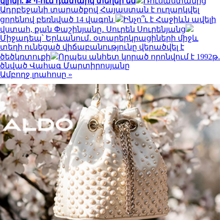
կլինի. ՔՊ-ում դատարկ տեղեր են
Ռուսաստանից
Ադրբեջանի տարածքով Հայաստան է ուղարկվել
ցորենով բեռնված 14 վագոն
Ինչո՞ւ է Հաջիևն ավելի
վստահ, քան Փաշինյանը․ Սուրեն Սուրենյանց
Միջադեպ՝ Երևանում․ օտարերկրացիների միջև
տեղի ունեցած վիճաբանությունը վերածվել է
ծեծկռտուքի
Որպես անհետ կորած որոնվում է 1992թ.
ծնված Վահագ Մարտիրոսյանը
Ամբողջ լրահոսը »