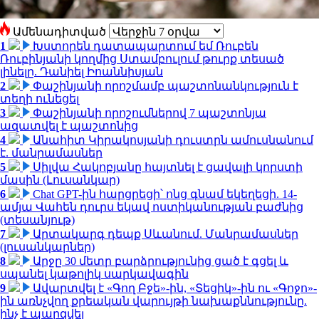
Ամենադիտված
1
Խստորեն դատապարտում եմ Ռուբեն
Ռուբինյանի կողմից Ստամբուլում թուրք տեսած
լինելը. Դանիել Իոաննիսյան
2
Փաշինյանի որոշմամբ պաշտոնանկություն է
տեղի ունեցել
3
Փաշինյանի որոշումներով 7 պաշտոնյա
ազատվել է պաշտոնից
4
Անահիտ Կիրակոսյանի դուստրն ամուսնանում
է. մանրամասներ
5
Սիլվա Հակոբյանը հայտնել է ցավալի կորստի
մասին (Լուսանկար)
6
Chat GPT-ին հարցրեցի՝ ոնց գնամ եկեղեցի. 14-
ամյա Վահեն դուրս եկավ ոստիկանության բաժնից
(տեսանյութ)
7
Արտակարգ դեպք Սևանում. Մանրամասներ
(լուսանկարներ)
8
Արջը 30 մետր բարձրությունից ցած է գցել և
սպանել կաթոլիկ սարկավագին
9
Ավարտվել է «Գող Բջե»-ին, «Տեցիկ»-ին ու «Գոջո»-
ին առնչվող քրեական վարույթի նախաքննությունը.
ինչ է պարզվել