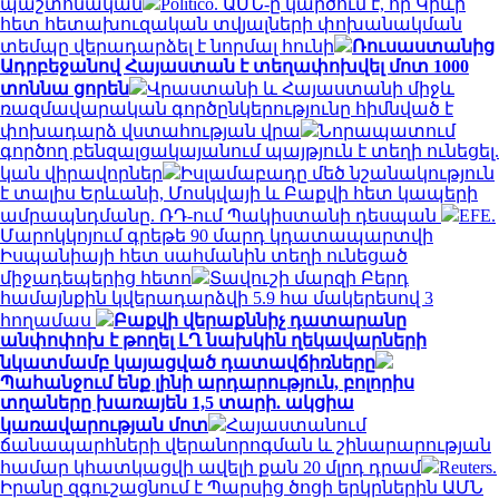
պաշտոնական
Politico. ԱՄՆ-ը կարծում է, որ Կիևի
հետ հետախուզական տվյալների փոխանակման
տեմպը վերադարձել է նորմալ հունի
Ռուսաստանից
Ադրբեջանով Հայաստան է տեղափոխվել մոտ 1000
տոննա ցորեն
Վրաստանի և Հայաստանի միջև
ռազմավարական գործընկերությունը հիմնված է
փոխադարձ վստահության վրա
Նորապատում
գործող բենզալցակայանում պայթյուն է տեղի ունեցել.
կան վիրավորներ
Իսլամաբադը մեծ նշանակություն
է տալիս Երևանի, Մոսկվայի և Բաքվի հետ կապերի
ամրապնդմանը. ՌԴ-ում Պակիստանի դեսպան
EFE.
Մարոկկոյում գրեթե 90 մարդ կդատապարտվի
Իսպանիայի հետ սահմանին տեղի ունեցած
միջադեպերից հետո
Տավուշի մարզի Բերդ
համայնքին կվերադարձվի 5.9 հա մակերեսով 3
հողամաս
Բաքվի վերաքննիչ դատարանը
անփոփոխ է թողել ԼՂ նախկին ղեկավարների
նկատմամբ կայացված դատավճիռները
Պահանջում ենք լինի արդարություն, բոլորիս
տղաները խառայեն 1,5 տարի. ակցիա
կառավարության մոտ
Հայաստանում
ճանապարհների վերանորոգման և շինարարության
համար կհատկացվի ավելի քան 20 մլրդ դրամ
Reuters.
Իրանը զգուշացնում է Պարսից ծոցի երկրներին ԱՄՆ