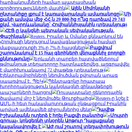
հարձակումների համար պատասխան
գործողությունների մասին
Ալեն Սիմոնյանի
ընտանիքը լքում է կառավարական ամառանոցը
Մի
քանի ամսվա մեջ ՀՀ-ն 29 800-ից ո՞նց դարձավ 29 743
քկմ․ Վարդևանյանը՝ Հովհաննիսյանին (տեսանյութ)
ՀԷՑ-ը կանցնի պետական սեփականության․
Փաշինյան
Reuters. Իրանը և Օմանը քննարկում են
Հորմուզի նեղուցում նավագնացության համար
մաքսատուրքի 3%-ը 7%-ի հասցնելը
Բաքվում
շարունակում է 15 հայ գերիների վերաքննիչ բողոքի
քննությունը
Երևանի տարբեր հատվածներում
թմրանյութ տեղադրողը հայտնաբերվեց. առգրավվել
է մարիխուանայով 72 փաթեթ (տեսանյութ)
Էլեկտրամոբիլների ներմուծման քվոտան արագ
սպառվում է․ ՊԵԿ
Պենտագոնը հրատապ
խորհրդակցություն կանցկացնի զինամթերքի
պաշարների հարցով
Ռուսաստանը ռեկորդային
ծավալով մոշ է ներմուծել Թուրքիայից
Reuters-ը նշել է
ԱՄՆ-ի հետ հակամարտության ընթացքում Իրանին
արված ամենամեծ զիջումներից մեկը
Դավիթ
Իշխանյանն ուղերձ է հղել Բաքվի բանտից
«Մուլտի
գրուպ» կոնցեռնի տնօրեն Արթուր Դալլաքյանը
կալանավորվել է
ԱԺ-ում շուտով տեղափոխություն