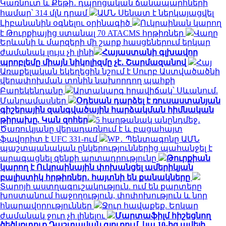
Կառնուտ և Քեթի․ դպրոցական ճանապարհների
համար՝ 314 մլն դրամ
ԱՄՆ Սենատ է ներկայացվել
Լիբանանին օգնելու օրինագիծ
Ուկրաինան կարող
է Թուրքիայից ստանալ 70 ATACMS հրթիռներ
Վաղը
Երևանի և մարզերի մի շարք հասցեներում երկար
ժամանակ լույս չի լինի
Հայաստանի գլխավոր
պրոբլեմը միայն նիկոլիզմը չէ․ Շարմազանով
Հայ
Առաքելական եկեղեցին նշում է Սուրբ Աստվածածնի
վերափոխման տոնին նախորդող պահքի
Բարեկենդանը
Արտակարգ իրավիճակ՝ Սևանում.
Մանրամասներ
Օդեսան դարձել է ռուսաստանյան
գիշերային զանգվածային հարձակման հիմնական
թիրախը. Կան զոհեր
5 հաղթանակ անընդմեջ․
Ծառուկյանը վերադառնում է և բացահայտ
ֆավորիտ է UFC 331-ում
WP․ Պենտագոնը ԱՄՆ
պաշտպանական ընկերություններից պահանջել է
արագացնել զենքի արտադրությունը
Թուրքիան
կարող է Ուկրաինային փոխանցել ամերիկյան
բալիստիկ հրթիռներ․ հայտնի են քանակները
Տարոյի աստղագուշակություն. ում են քարտերը
խոստանում հաջողություն, փոփոխություն և նոր
հնարավորություններ
Ջուր հավաքեք. Երկար
ժամանակ ջուր չի լինելու
Մարտաֆիլմ հիշեցնող
ծեծկռտուք Դաշտավան գյուղում. կա 10-ից ավելի