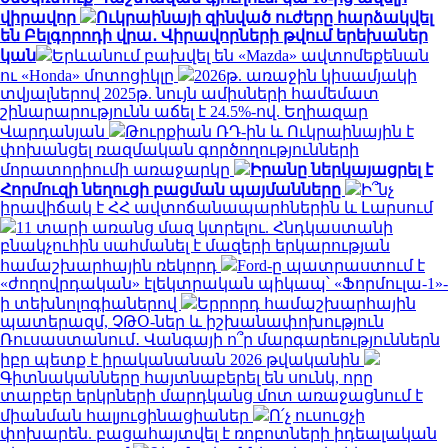
վիրավոր
Ուկրաինայի զինված ուժերը հարձակվել
են Բելգորոդի վրա․ Վիրավորների թվում երեխաներ
կան
Երևանում բախվել են «Mazda» ավտոմեքենան
ու «Honda» մոտոցիկլը
2026թ. առաջին կիսամյակի
տվյալներով 2025թ. նույն ամիսների համեմատ
շինարարությունն աճել է 24.5%-ով. Եղիազար
Վարդանյան
Թուրքիան ՌԴ-ին և Ուկրաինային է
փոխանցել ռազմական գործողությունների
մորատորիումի առաջարկը
Իրանը ներկայացրել է
Հորմուզի նեղուցի բացման պայմանները
Ի՞նչ
իրավիճակ է ՀՀ ավտոճանապարհներին և Լարսում
11 տարի առանց մազ կտրելու. Հնդկաստանի
բնակչուհին սահմանել է մազերի երկարության
համաշխարհային ռեկորդ
Ford-ը պատրաստում է
«ժողովրդական» էլեկտրական պիկապ՝ «Ֆորմուլա-1»-
ի տեխնոլոգիաներով
Երրորդ համաշխարհային
պատերազմ, ՉԹՕ-ներ և իշխանափոխություն
Ռուսաստանում․ Վանգայի ո՞ր մարգարեություններն
իբր պետք է իրականանան 2026 թվականին
Գիտնականները հայտնաբերել են սունկ, որը
տարբեր երկրների մարդկանց մոտ առաջացնում է
միանման հալյուցինացիաներ
Ո՛չ ուսուցչի
փոխարեն. բացահայտվել է ռոբոտների իդեալական