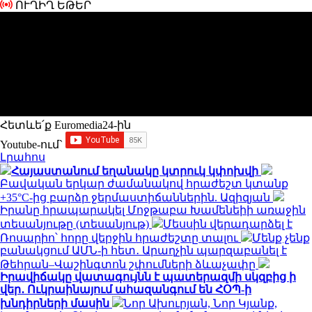
ՈՒՂԻՂ ԵԹԵՐ
Հետևե՛ք Euromedia24-ին
Youtube-ում`
Լրահոս
Հայաստանում եղանակը կտրուկ կփոխվի
Բավական երկար ժամանակով հրաժեշտ կտանք
+35°C-ից բարձր ջերմաստիճաններին. Ազիզյան
Իրանը հրապարակել Մոջթաբա Խամենեիի առաջին
տեսանյութը (տեսանյութ)
Մեսսին վերադարձել է
Ռոսարիո՝ հորը վերջին հրաժեշտը տալու
Մենք չենք
բանակցում ԱՄՆ-ի հետ․ Արաղչին պարզաբանել է
Թեհրան–Վաշինգտոն շփումների ձևաչափը
Իրավիճակը վատագույնն է պատերազմի սկզբից ի
վեր․ Ուկրաինայում ահազանգում են ՀՕՊ-ի
խնդիրների մասին
Նոր Ախուրյան, Նոր Կյանք,