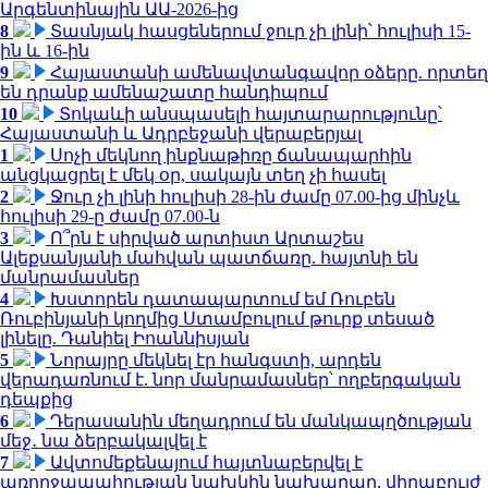
Արգենտինային ԱԱ-2026-ից
8
Տասնյակ հասցեներում ջուր չի լինի՝ հուլիսի 15-
ին և 16-ին
9
Հայաստանի ամենավտանգավոր օձերը. որտեղ
են դրանք ամենաշատը հանդիպում
10
Տոկաևի անսպասելի հայտարարությունը՝
Հայաստանի և Ադրբեջանի վերաբերյալ
1
Սոչի մեկնող ինքնաթիռը ճանապարհին
անցկացրել է մեկ օր, սակայն տեղ չի հասել
2
Ջուր չի լինի հուլիսի 28-ին ժամը 07.00-ից մինչև
հուլիսի 29-ը ժամը 07.00-ն
3
Ո՞րն է սիրված արտիստ Արտաշես
Ալեքսանյանի մահվան պատճառը. հայտնի են
մանրամասներ
4
Խստորեն դատապարտում եմ Ռուբեն
Ռուբինյանի կողմից Ստամբուլում թուրք տեսած
լինելը. Դանիել Իոաննիսյան
5
Նորայրը մեկնել էր հանգստի, արդեն
վերադառնում է. նոր մանրամասներ՝ ողբերգական
դեպքից
6
Դերասանին մեղադրում են մանկապղծության
մեջ․ նա ձերբակալվել է
7
Ավտոմեքենայում հայտնաբերվել է
առողջապահության նախկին նախարար, վիրաբույժ