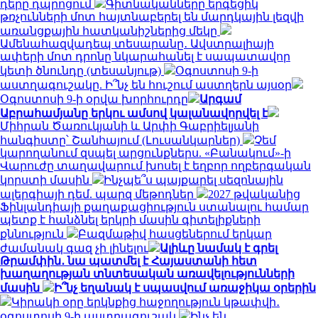
դերը դպրոցում
Գիտնականները երգեցիկ
թռչունների մոտ հայտնաբերել են մարդկային լեզվի
առանցքային հատկանիշներից մեկը
Ամենահազվադեպ տեսարանը․ Ավստրալիայի
ափերի մոտ դրոնը նկարահանել է սապատավոր
կետի ծնունդը (տեսանյութ)
Օգոստոսի 9-ի
աստղագուշակը. Ի՞նչ են հուշում աստղերն այսօր
Օգոստոսի 9-ի օրվա խորհուրդը
Արգամ
Աբրահամյանը երկու ամսով կալանավորվել է
Միհրան Ծառուկյանի և Արփի Գաբրիելյանի
հանգիստը՝ Շանհայում (Լուսանկարներ)
Չեմ
կարողանում զսպել արցունքներս. «Բանակում»-ի
Վարուժը տաղավարում խոսել է եղբոր ողբերգական
կորստի մասին
Ինչպե՞ս պայքարել սեզոնային
ալերգիայի դեմ. պարզ մեթոդներ
2027 թվականից
Ֆինլանդիայի քաղաքացիություն ստանալու համար
պետք է հանձնել երկրի մասին գիտելիքների
քննություն
Բազմաթիվ հասցեներում երկար
ժամանակ գազ չի լինելու
Ալիևը նամակ է գրել
Թրամփին․ նա պատմել է Հայաստանի հետ
խաղաղության տնտեսական առավելությունների
մասին
Ի՞նչ եղանակ է սպասվում առաջիկա օրերին
Կիրակի օրը երկնքից հաջողություն կթափվի․
օգոստոսի 9-ի աստղագուշակ
Ինչ են