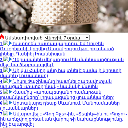
Ամենադիտված
1
Խստորեն դատապարտում եմ Ռուբեն
Ռուբինյանի կողմից Ստամբուլում թուրք տեսած
լինելը. Դանիել Իոաննիսյան
2
Դերասանին մեղադրում են մանկապղծության
մեջ․ նա ձերբակալվել է
3
Սիլվա Հակոբյանը հայտնել է ցավալի կորստի
մասին (Լուսանկար)
4
Նիկոլ Փաշինյանը հայտնել է առավոտյան
ստացած «տարօրինակ» նամակի մասին
5
Հասմիկ Կարապետյանի համարձակ
լուսանկարները՝ լողավազանից (լուսանկարներ)
6
Արտակարգ դեպք Սևանում. Մանրամասներ
(լուսանկարներ)
7
Ավարտվել է «Գող Բջե»-ին, «Տեցիկ»-ին ու «Գոջո»-
ին առնչվող քրեական վարույթի նախաքննությունը.
ինչ է պարզվել