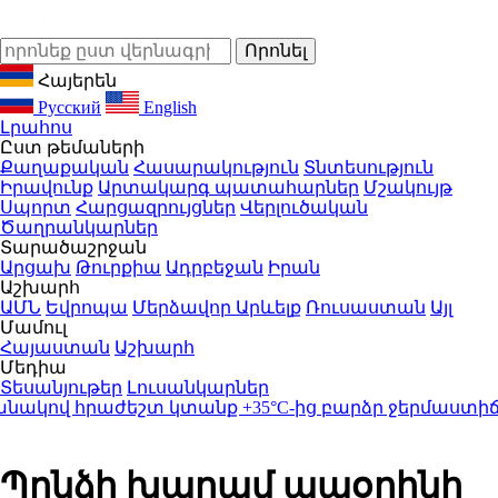
Հայերեն
Русский
English
Լրահոս
Ըստ թեմաների
Քաղաքական
Հասարակություն
Տնտեսություն
Իրավունք
Արտակարգ պատահարներ
Մշակույթ
Սպորտ
Հարցազրույցներ
Վերլուծական
Ծաղրանկարներ
Տարածաշրջան
Արցախ
Թուրքիա
Ադրբեջան
Իրան
Աշխարհ
ԱՄՆ
Եվրոպա
Մերձավոր Արևելք
Ռուսաստան
Այլ
Մամուլ
Հայաստան
Աշխարհ
Մեդիա
Տեսանյութեր
Լուսանկարներ
վ հրաժեշտ կտանք +35°C-ից բարձր ջերմաստիճանն
Պղնձի խարամ ապօրինի