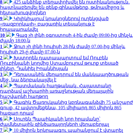
8
425 անձինք տեղափոխվել են ոստիկանություն․
հայտնաբերվել են զենք-զինամթերք, թմրամիջոց և
հետախուզվողներ
9
Կիլիկիայում կրակոցներով ուղեկցված
«ռազբորկայի» բացառիկ տեսանյութ է
հրապարակվել
10
Գազ չի լինի օգոստոսի 4-ին ժամը 09:00-ից մինչև
ժամը 18:00-ն
1
Ջուր չի լինի հուլիսի 28-ին ժամը 07.00-ից մինչև
հուլիսի 29-ը ժամը 07.00-ն
2
Խստորեն դատապարտում եմ Ռուբեն
Ռուբինյանի կողմից Ստամբուլում թուրք տեսած
լինելը. Դանիել Իոաննիսյան
3
Դերասանին մեղադրում են մանկապղծության
մեջ․ նա ձերբակալվել է
4
Պատմական հաղթանակ․ Հայաստանը
դարձավ աշխարհի առաջնության մեդալային
հաշվարկի հաղթող
5
Գագիկ Ծառուկյանից կբռնագանձվի 75 անշարժ
գույք, 42 ավտոմեքենա, 105 միլիարդ 865 միլիոն 865
հազար դրամ
6
Սուրեն Պապիկյանի նոր հրամանը՝
ժամկետային զինծառայողների վերաբերյալ
7
10 միլիոն երկրպագու պահանջում է վտարել