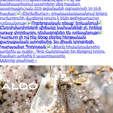
կանխատեսում աստղերը մեզ համար.
աստղագուշակ 2026 թվականի օգոստոսի 10-16-ի
համար
«Շերեմետևո» օդանավակայանում երկու
ուղևորուհի վազելով դուրս է եկել թռիչքադաշտ
(տեսանյութ)
Ողբերգական դեպք՝ Երևանում
Ընդդիմադիրների վիճակը նախանձելի չէ. իրենց
առաջ փորձառու դեմագոգներ են (տեսանյութ)
Կարևոր չի ով ինչ ձեռք բերեց հերթական
քաղաքական պրոցեսից, ես միայն կորցրեցի.
Կարապետ Պողոսյան
«Ֆելոն հիվանդանոցից
պոնչիկ ա ուզել». Գոռ Հակոբյանը իր ձեռքով որդու
համար պոնչիկ է պատրաստել
Ամբողջ լրահոսը »