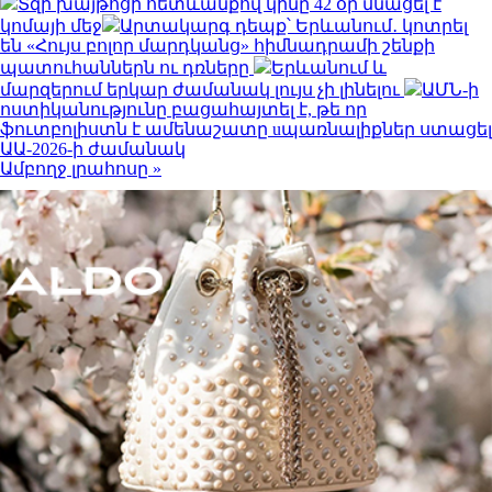
Տզի խայթոցի հետևանքով կինը 42 օր մնացել է
կոմայի մեջ
Արտակարգ դեպք՝ Երևանում․ կոտրել
են «Հույս բոլոր մարդկանց» հիմնադրամի շենքի
պատուհաններն ու դռները
Երևանում և
մարզերում երկար ժամանակ լույս չի լինելու
ԱՄՆ-ի
ոստիկանությունը բացահայտել է, թե որ
ֆուտբոլիստն է ամենաշատը uպառնալիքներ ստացել
ԱԱ-2026-ի ժամանակ
Ամբողջ լրահոսը »