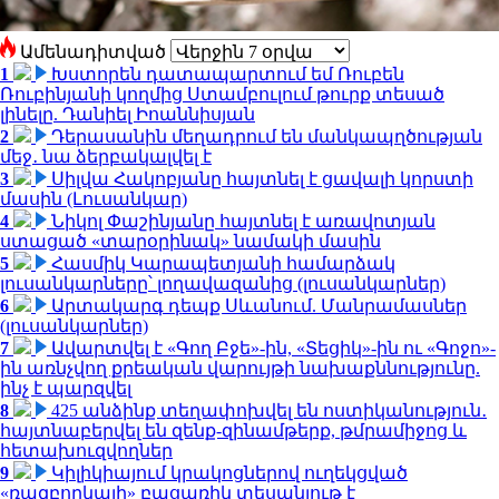
Ամենադիտված
1
Խստորեն դատապարտում եմ Ռուբեն
Ռուբինյանի կողմից Ստամբուլում թուրք տեսած
լինելը. Դանիել Իոաննիսյան
2
Դերասանին մեղադրում են մանկապղծության
մեջ․ նա ձերբակալվել է
3
Սիլվա Հակոբյանը հայտնել է ցավալի կորստի
մասին (Լուսանկար)
4
Նիկոլ Փաշինյանը հայտնել է առավոտյան
ստացած «տարօրինակ» նամակի մասին
5
Հասմիկ Կարապետյանի համարձակ
լուսանկարները՝ լողավազանից (լուսանկարներ)
6
Արտակարգ դեպք Սևանում. Մանրամասներ
(լուսանկարներ)
7
Ավարտվել է «Գող Բջե»-ին, «Տեցիկ»-ին ու «Գոջո»-
ին առնչվող քրեական վարույթի նախաքննությունը.
ինչ է պարզվել
8
425 անձինք տեղափոխվել են ոստիկանություն․
հայտնաբերվել են զենք-զինամթերք, թմրամիջոց և
հետախուզվողներ
9
Կիլիկիայում կրակոցներով ուղեկցված
«ռազբորկայի» բացառիկ տեսանյութ է