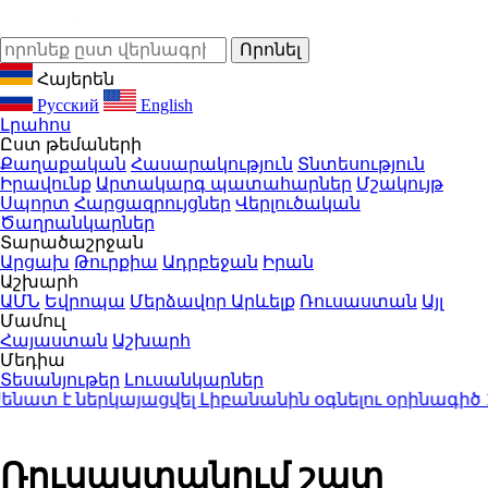
Հայերեն
Русский
English
Լրահոս
Ըստ թեմաների
Քաղաքական
Հասարակություն
Տնտեսություն
Իրավունք
Արտակարգ պատահարներ
Մշակույթ
Սպորտ
Հարցազրույցներ
Վերլուծական
Ծաղրանկարներ
Տարածաշրջան
Արցախ
Թուրքիա
Ադրբեջան
Իրան
Աշխարհ
ԱՄՆ
Եվրոպա
Մերձավոր Արևելք
Ռուսաստան
Այլ
Մամուլ
Հայաստան
Աշխարհ
Մեդիա
Տեսանյութեր
Լուսանկարներ
տ է ներկայացվել Լիբանանին օգնելու օրինագիծ
13:5
Ռուսաստանում շատ