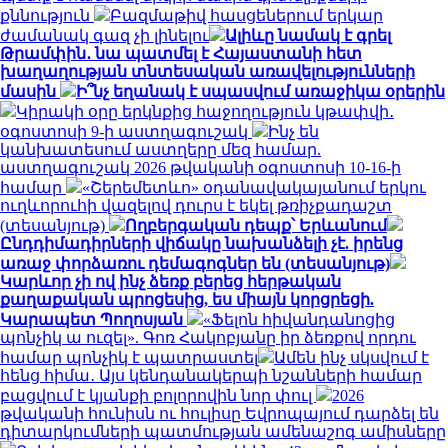
քննություն
Բազմաթիվ հասցեներում երկար
ժամանակ գազ չի լինելու
Ալիևը նամակ է գրել
Թրամփին․ նա պատմել է Հայաստանի հետ
խաղաղության տնտեսական առավելությունների
մասին
Ի՞նչ եղանակ է սպասվում առաջիկա օրերին
Կիրակի օրը երկնքից հաջողություն կթափվի․
օգոստոսի 9-ի աստղագուշակ
Ինչ են
կանխատեսում աստղերը մեզ համար.
աստղագուշակ 2026 թվականի օգոստոսի 10-16-ի
համար
«Շերեմետևո» օդանավակայանում երկու
ուղևորուհի վազելով դուրս է եկել թռիչքադաշտ
(տեսանյութ)
Ողբերգական դեպք՝ Երևանում
Ընդդիմադիրների վիճակը նախանձելի չէ. իրենց
առաջ փորձառու դեմագոգներ են (տեսանյութ)
Կարևոր չի ով ինչ ձեռք բերեց հերթական
քաղաքական պրոցեսից, ես միայն կորցրեցի.
Կարապետ Պողոսյան
«Ֆելոն հիվանդանոցից
պոնչիկ ա ուզել». Գոռ Հակոբյանը իր ձեռքով որդու
համար պոնչիկ է պատրաստել
Ամեն ինչ սկսվում է
հենց հիմա․ Այս կենդանակերպի նշանների համար
բացվում է կյանքի բոլորովին նոր փուլ
2026
թվականի հունիսն ու հուլիսը Եվրոպայում դարձել են
դիտարկումների պատմության ամենաշոգ ամիսները