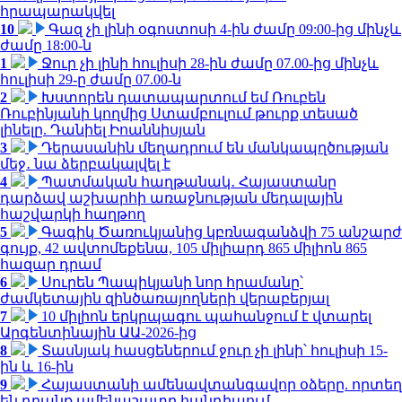
հրապարակվել
10
Գազ չի լինի օգոստոսի 4-ին ժամը 09:00-ից մինչև
ժամը 18:00-ն
1
Ջուր չի լինի հուլիսի 28-ին ժամը 07.00-ից մինչև
հուլիսի 29-ը ժամը 07.00-ն
2
Խստորեն դատապարտում եմ Ռուբեն
Ռուբինյանի կողմից Ստամբուլում թուրք տեսած
լինելը. Դանիել Իոաննիսյան
3
Դերասանին մեղադրում են մանկապղծության
մեջ․ նա ձերբակալվել է
4
Պատմական հաղթանակ․ Հայաստանը
դարձավ աշխարհի առաջնության մեդալային
հաշվարկի հաղթող
5
Գագիկ Ծառուկյանից կբռնագանձվի 75 անշարժ
գույք, 42 ավտոմեքենա, 105 միլիարդ 865 միլիոն 865
հազար դրամ
6
Սուրեն Պապիկյանի նոր հրամանը՝
ժամկետային զինծառայողների վերաբերյալ
7
10 միլիոն երկրպագու պահանջում է վտարել
Արգենտինային ԱԱ-2026-ից
8
Տասնյակ հասցեներում ջուր չի լինի՝ հուլիսի 15-
ին և 16-ին
9
Հայաստանի ամենավտանգավոր օձերը. որտեղ
են դրանք ամենաշատը հանդիպում