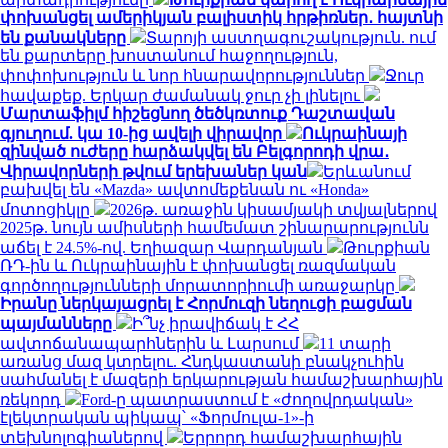
փոխանցել ամերիկյան բալիստիկ հրթիռներ․ հայտնի
են քանակները
Տարոյի աստղագուշակություն. ում
են քարտերը խոստանում հաջողություն,
փոփոխություն և նոր հնարավորություններ
Ջուր
հավաքեք. Երկար ժամանակ ջուր չի լինելու
Մարտաֆիլմ հիշեցնող ծեծկռտուք Դաշտավան
գյուղում. կա 10-ից ավելի վիրավոր
Ուկրաինայի
զինված ուժերը հարձակվել են Բելգորոդի վրա․
Վիրավորների թվում երեխաներ կան
Երևանում
բախվել են «Mazda» ավտոմեքենան ու «Honda»
մոտոցիկլը
2026թ. առաջին կիսամյակի տվյալներով
2025թ. նույն ամիսների համեմատ շինարարությունն
աճել է 24.5%-ով. Եղիազար Վարդանյան
Թուրքիան
ՌԴ-ին և Ուկրաինային է փոխանցել ռազմական
գործողությունների մորատորիումի առաջարկը
Իրանը ներկայացրել է Հորմուզի նեղուցի բացման
պայմանները
Ի՞նչ իրավիճակ է ՀՀ
ավտոճանապարհներին և Լարսում
11 տարի
առանց մազ կտրելու. Հնդկաստանի բնակչուհին
սահմանել է մազերի երկարության համաշխարհային
ռեկորդ
Ford-ը պատրաստում է «ժողովրդական»
էլեկտրական պիկապ՝ «Ֆորմուլա-1»-ի
տեխնոլոգիաներով
Երրորդ համաշխարհային