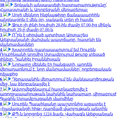
10
Տոկաևի անսպասելի հայտարարությունը՝
Հայաստանի և Ադրբեջանի վերաբերյալ
1
Սոչի մեկնող ինքնաթիռը ճանապարհին
անցկացրել է մեկ օր, սակայն տեղ չի հասել
2
Ջուր չի լինի հուլիսի 28-ին ժամը 07.00-ից մինչև
հուլիսի 29-ը ժամը 07.00-ն
3
Ո՞րն է սիրված արտիստ Արտաշես
Ալեքսանյանի մահվան պատճառը. հայտնի են
մանրամասներ
4
Խստորեն դատապարտում եմ Ռուբեն
Ռուբինյանի կողմից Ստամբուլում թուրք տեսած
լինելը. Դանիել Իոաննիսյան
5
Նորայրը մեկնել էր հանգստի, արդեն
վերադառնում է. նոր մանրամասներ՝ ողբերգական
դեպքից
6
Դերասանին մեղադրում են մանկապղծության
մեջ․ նա ձերբակալվել է
7
Ավտոմեքենայում հայտնաբերվել է
առողջապահության նախկին նախարար, վիրաբույժ
Գագիկ Ստամբուլցյանի մարմինը
8
Սուրեն Պապիկյանը պաշտոնից ազատել է
«համացանցի հիթ» դարձած վարչության պետին
9
ՔՊ-ն կորցրեց 1224 ձայն. Վահագն Ալեքսանյան