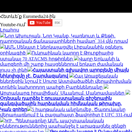
Հետևե՛ք Euromedia24-ին
Youtube-ում`
Լրահոս
Նոր Ախուրյան, Նոր Կյանք, Կառնուտ և Քեթի․
դպրոցական ճանապարհների համար՝ 314 մլն դրամ
ԱՄՆ Սենատ է ներկայացվել Լիբանանին օգնելու
օրինագիծ
Ուկրաինան կարող է Թուրքիայից
ստանալ 70 ATACMS հրթիռներ
Վաղը Երևանի և
մարզերի մի շարք հասցեներում երկար ժամանակ
լույս չի լինի
Հայաստանի գլխավոր պրոբլեմը միայն
նիկոլիզմը չէ․ Շարմազանով
Հայ Առաքելական
եկեղեցին նշում է Սուրբ Աստվածածնի վերափոխման
տոնին նախորդող պահքի Բարեկենդանը
Արտակարգ իրավիճակ՝ Սևանում. Մանրամասներ
Օդեսան դարձել է ռուսաստանյան գիշերային
զանգվածային հարձակման հիմնական թիրախը.
Կան զոհեր
5 հաղթանակ անընդմեջ․ Ծառուկյանը
վերադառնում է և բացահայտ ֆավորիտ է UFC 331-ում
WP․ Պենտագոնը ԱՄՆ պաշտպանական
ընկերություններից պահանջել է արագացնել զենքի
արտադրությունը
Թուրքիան կարող է Ուկրաինային