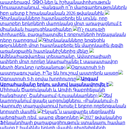
պատերազմ, ՉԹՕ-ներ և իշխանափոխություն
Ռուսաստանում․ Վանգայի ո՞ր մարգարեություններն
իբր պետք է իրականանան 2026 թվականին
Գիտնականները հայտնաբերել են սունկ, որը
տարբեր երկրների մարդկանց մոտ առաջացնում է
միանման հալյուցինացիաներ
Ո՛չ ուսուցչի
փոխարեն. բացահայտվել է ռոբոտների իդեալական
դերը դպրոցում
Գիտնականները երգեցիկ
թռչունների մոտ հայտնաբերել են մարդկային լեզվի
առանցքային հատկանիշներից մեկը
Ամենահազվադեպ տեսարանը․ Ավստրալիայի
ափերի մոտ դրոնը նկարահանել է սապատավոր
կետի ծնունդը (տեսանյութ)
Օգոստոսի 9-ի
աստղագուշակը. Ի՞նչ են հուշում աստղերն այսօր
Օգոստոսի 9-ի օրվա խորհուրդը
Արգամ
Աբրահամյանը երկու ամսով կալանավորվել է
Միհրան Ծառուկյանի և Արփի Գաբրիելյանի
հանգիստը՝ Շանհայում (Լուսանկարներ)
Չեմ
կարողանում զսպել արցունքներս. «Բանակում»-ի
Վարուժը տաղավարում խոսել է եղբոր ողբերգական
կորստի մասին
Ինչպե՞ս պայքարել սեզոնային
ալերգիայի դեմ. պարզ մեթոդներ
2027 թվականից
Ֆինլանդիայի քաղաքացիություն ստանալու համար
պետք է հանձնել երկրի մասին գիտելիքների