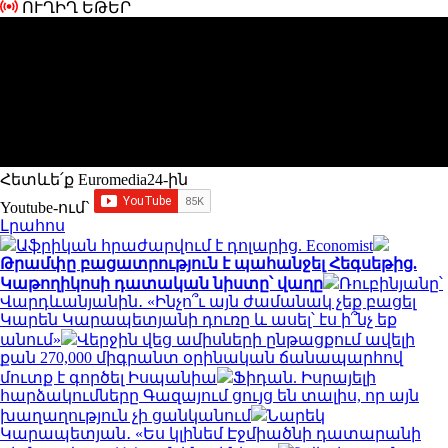
ՈՒՂԻՂ ԵԹԵՐ
Հետևե՛ք Euromedia24-ին
Youtube-ում`
Լրահոս
Աֆրիկան ​​հրաժարվում է դոլարից. Economist
Թրամփը բացատրություն է պահանջել Հեգսեթից.
Կաթողիկոսի դատական նիստը՝ վաղը
Ռուբինյանը՝
Վարդևանյանին․ «Ինչո՞ւ այն ժամանակ չեք բացել
Կարեն Կարապետյանի դուռը և ասել՝ էս ի՞նչ եք
անում»
Վերջին վեց ամիսների ընթացքում ավելի
քան 270,000 միգրանտ օրինական ճանապարհով
մուտք է գործել Իսպանիա
Ֆիդան. Իսրայելի
հարձակումները Գազայում ցույց են տալիս, որ այն
խաղաղություն չի ցանկանում
Նարեկ
Կարապետյան․ «Ես կլինեմ Էջմիածնի դատարանի