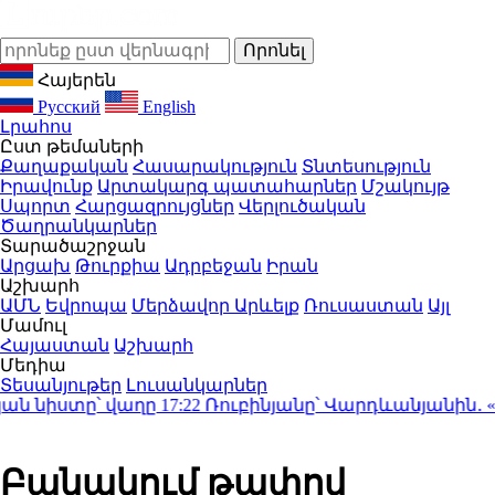
Հայերեն
Русский
English
Լրահոս
Ըստ թեմաների
Քաղաքական
Հասարակություն
Տնտեսություն
Իրավունք
Արտակարգ պատահարներ
Մշակույթ
Սպորտ
Հարցազրույցներ
Վերլուծական
Ծաղրանկարներ
Տարածաշրջան
Արցախ
Թուրքիա
Ադրբեջան
Իրան
Աշխարհ
ԱՄՆ
Եվրոպա
Մերձավոր Արևելք
Ռուսաստան
Այլ
Մամուլ
Հայաստան
Աշխարհ
Մեդիա
Տեսանյութեր
Լուսանկարներ
նիստը՝ վաղը
17:22
Ռուբինյանը՝ Վարդևանյանին․ «Ինչո
Բանակում թափով