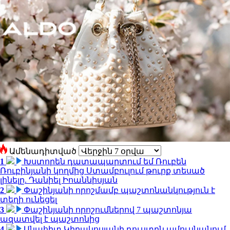
Ամենադիտված
1
Խստորեն դատապարտում եմ Ռուբեն
Ռուբինյանի կողմից Ստամբուլում թուրք տեսած
լինելը. Դանիել Իոաննիսյան
2
Փաշինյանի որոշմամբ պաշտոնանկություն է
տեղի ունեցել
3
Փաշինյանի որոշումներով 7 պաշտոնյա
ազատվել է պաշտոնից
4
Անահիտ Կիրակոսյանի դուստրն ամուսնանում