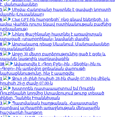
է. մանրամասներ
5
Սիլվա Հակոբյանը հայտնել է ցավալի կորստի
մասին (Լուսանկար)
6
Chat GPT-ին հարցրեցի՝ ոնց գնամ եկեղեցի. 14-
ամյա Վահեն դուրս եկավ ոստիկանության բաժնից
(տեսանյութ)
7
Նիկոլ Փաշինյանը հայտնել է առավոտյան
ստացած «տարօրինակ» նամակի մասին
8
Արտակարգ դեպք Սևանում. Մանրամասներ
(լուսանկարներ)
9
Արջը 30 մետր բարձրությունից ցած է գցել և
սպանել կաթոլիկ սարկավագին
10
Ավարտվել է «Գող Բջե»-ին, «Տեցիկ»-ին ու
«Գոջո»-ին առնչվող քրեական վարույթի
նախաքննությունը. ինչ է պարզվել
1
Ջուր չի լինի հուլիսի 28-ին ժամը 07.00-ից մինչև
հուլիսի 29-ը ժամը 07.00-ն
2
Խստորեն դատապարտում եմ Ռուբեն
Ռուբինյանի կողմից Ստամբուլում թուրք տեսած
լինելը. Դանիել Իոաննիսյան
3
Պատմական հաղթանակ․ Հայաստանը
դարձավ աշխարհի առաջնության մեդալային
հաշվարկի հաղթող