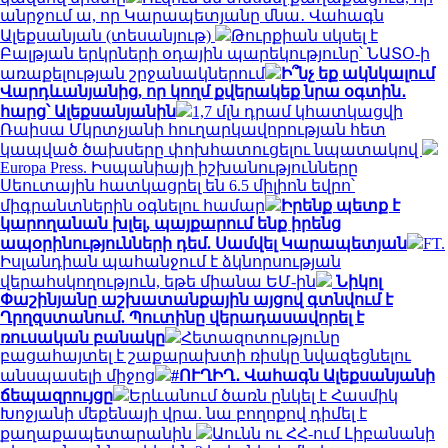
անրջում ա, որ Կարապետյանը մնա․ Վահագն
Ալեքսանյան (տեսանյութ)
Թուրքիան սկսել է
Բալթյան երկրների օդային պարեկությունը՝ ՆԱՏՕ-ի
առաքելության շրջանակներում
Ի՞նչ եք ակնկալում
Վարդևանյանից, որ կողմ քվերակեք նրա օգտին․
հարց՝ Ալեքսանյանին
1,7 մլն դրամ կհատկացվի
Ռաիսա Մկրտչյանի հուղարկավորության հետ
կապված ծախսերը փոխհատուցելու նպատակով
Europa Press. Իսպանիայի իշխանությունները
Սեուտային հատկացրել են 6.5 միլիոն եվրո՝
միգրանտներին օգնելու համար
Իրենք պետք է
կարողանան խլել, պայքարում ենք իրենց
ապօրինությունների դեմ. Սամվել Կարապետյան
FT.
Իսլանդիան պահանջում է ձկնորսության
վերահսկողություն, եթե միանա ԵՄ-ին
Նիկոլ
Փաշինյանը աշխատանքային այցով գտնվում է
Ղրղզստանում. Պուտինը վերադասավորել է
ռուսական բանակը
Հետազոտությունը
բացահայտել է շաքարախտի ռիսկը նվազեցնելու
անսպասելի միջոց
#ՈՒՂԻՂ․ Վահագն Ալեքսանյանի
ճեպազրույցը
Երևանում ծառն ընկել է Հասմիկ
Խոջյանի մեքենայի վրա. նա բողոքով դիմել է
քաղաքապետարանին
Աունն ու ՀՀ-ում Լիբանանի