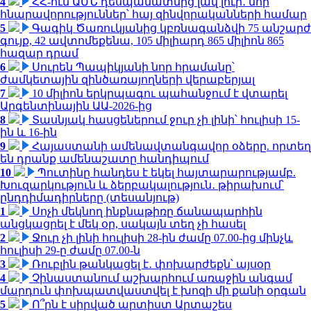
4
ՀՀ-ում ԱՄՆ դեսպանատնից լավ լուր․ նոր
հնարավորություններ՝ հայ զինվորականների համար
5
Գագիկ Ծառուկյանից կբռնագանձվի 75 անշարժ
գույք, 42 ավտոմեքենա, 105 միլիարդ 865 միլիոն 865
հազար դրամ
6
Սուրեն Պապիկյանի նոր հրամանը՝
ժամկետային զինծառայողների վերաբերյալ
7
10 միլիոն երկրպագու պահանջում է վտարել
Արգենտինային ԱԱ-2026-ից
8
Տասնյակ հասցեներում ջուր չի լինի՝ հուլիսի 15-
ին և 16-ին
9
Հայաստանի ամենավտանգավոր օձերը. որտեղ
են դրանք ամենաշատը հանդիպում
10
Պուտինը հանդես է եկել հայտարարությամբ.
Խուզարկություն և ձերբակալություն․ թիրախում՝
ընդդիմադիրները (տեսանյութ)
1
Սոչի մեկնող ինքնաթիռը ճանապարհին
անցկացրել է մեկ օր, սակայն տեղ չի հասել
2
Ջուր չի լինի հուլիսի 28-ին ժամը 07.00-ից մինչև
հուլիսի 29-ը ժամը 07.00-ն
3
Ռուբլին թանկացել է․ փոխարժեքն՝ այսօր
4
Չինաստանում աշխարհում առաջին անգամ
մարդուն փոխպատվաստվել է խոզի մի քանի օրգան
5
Ո՞րն է սիրված արտիստ Արտաշես