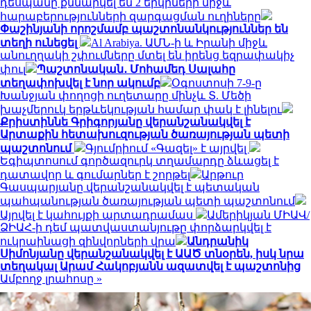
դեսպանը քննարկել են 2 երկրների միջև
հարաբերությունների զարգացման ուղիները
Փաշինյանի որոշմամբ պաշտոնանկություններ են
տեղի ունեցել
Al Arabiya. ԱՄՆ-ի և Իրանի միջև
անուղղակի շփումները մտել են իրենց եզրափակիչ
փուլ
Պաշտոնական․ Մոհամեդ Սալահը
տեղափոխվել է նոր ակումբ
Օգոստոսի 7-9-ը
Խանջյան փողոցի ուղետարը մինչև Տ. Մեծի
խաչմերուկ երթևեկության համար փակ է լինելու
Քրիստիննե Գրիգորյանը վերանշանակվել է
Արտաքին հետախուզության ծառայության պետի
պաշտոնում
Գյումրիում «Գազել» է այրվել
Եգիպտոսում գործազուրկ տղամարդը ձևացել է
դատավոր և գումարներ է շորթել
Արթուր
Գասպարյանը վերանշանակվել է պետական
պահպանության ծառայության պետի պաշտոնում
Այրվել է կահույքի արտադրամաս
Ամերիկյան ՄԻԱՎ/
ՁԻԱՀ-ի դեմ պատվաստանյութը փորձարկվել է
ուկրաինացի զինվորների վրա
Անդրանիկ
Սիմոնյանը վերանշանակվել է ԱԱԾ տնօրեն, իսկ նրա
տեղակալ Արամ Հակոբյանն ազատվել է պաշտոնից
Ամբողջ լրահոսը »