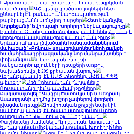
է Վրաստանում մասշտաբային հոսանքազրկման
պատճառը
ԳՇ պետը զինծառայողների հետ
քննարկել է ն բանակում կարգապահության
բարձրացմանն առնչվող հարցեր
Հետ է կանչվել
Ադրբեջանի՝ Եվրոպայի խորհրդի ներկայացուցիչը
Իրանն ու Օմանը համաձայնության են եկել Հորմուզի
նեղուցում նավագնացության բացման շուրջ
Երևանում առեղծվածային հանգամանքներում
մահացած՝ «Բոնուս» սուպերմարկետների ցանցի
համահիմնադրի ազգականը նոր մանրամասներ է
փոխանցում
Ընտրական բնույթի
հանցագործությունների դեպքերի առթիվ
նախաձեռնվել է 209 քրեական վարույթ
Վերանշանակվել են ԱԱԾ տնօրենը, ԱՀԾ և ՊՊԾ
պետերը
Մեծ Բրիտանիան ընդլայնել է
Ռուսաստանի դեմ պատժամիջոցները
Բացահայտվել է Գագիկ Ծառուկյանի և Սեդրակ
Ասատրյանի կողմից խոշոր չափերով փողերի
լվացման դեպք
Զինվորական քոլեջի նախկին
սաները պատմել են հաստատությունում տեղի
ունեցած uեռшկшն բռնnւթյnւնների մասին
Փաշինյանը ժամանել է Ղրղզստան․ կայանալու է
Եվրասիական միջկառավարական խորհրդի նեղ
կազմով նիստը
Ուզում եմ տեսնել քաղաքացուն, որ