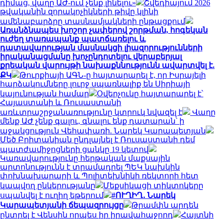
դիմաց, վաղը ԱԺ-ում չենք լինելու»
Շվեդիայում 2026
թվականին զորակոչիկների թիվը կլինի
ամենաբարձրը տասնամյակների ընթացքում
Առանձնապես խոշոր չափերով շորթման, հոգեկան
ուժեղ տառապանք պատճառելու և
դատավարության մասնակցի լիազորությունների
իրականացմանը խոչընդոտելու վերաբերյալ
քրեական վարույթի նախաքննությունն ավարտվել է.
ՔԿ
Թուրքիայի ԱԳՆ-ը հայտարարել է, որ Իսրայելի
հարձակումները լուրջ սպառնալիք են Սիրիայի
կայունության համար
Օվերչուկը հայտարարել է՝
Հայաստանի և Ռուսաստանի
առևտրաշրջանառությունը կտրուկ նվազել է
Վաղը
մենք ԱԺ չենք գալու, գնալու ենք դատարան՝ ի
աջակցություն Վեհափառի. Նարեկ Կարապետյան
Մեծ Բրիտանիան ընդլայնել է Ռուսաստանի դեմ
պատժամիջոցների ցանկը 19 կետով
Կառավարությունը հերթական մաքսային
արտոնությունն է տրամադրել ՊԵԿ նախկին
փոխնախարարի և Պոլիտեխնիկի ռեկտորի հետ
կապվող ընկերությանը
Մեքսիկացի տիկտոկերը
սպանվել է ուղիղ եթերում
#ՈՒՂԻՂ․ Նարեկ
Կարապետյանի ճեպազրույցը
Թրամփն արդեն
ընտրել է Վենսին որպես իր իրավահաջորդ
Հայտնի