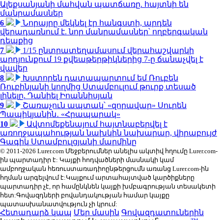
Ալեքսանյանի մահվան պատճառը. հայտնի են
մանրամասներ
6
Նորայրը մեկնել էր հանգստի, արդեն
վերադառնում է. նոր մանրամասներ՝ ողբերգական
դեպքից
7
1/15 ընտրատեղամասում վերահաշվարկի
արդյունքում 19 քվեաթերթիկներից 7-ը ճանաչվել է
վավեր
8
Խստորեն դատապարտում եմ Ռուբեն
Ռուբինյանի կողմից Ստամբուլում թուրք տեսած
լինելը. Դանիել Իոաննիսյան
9
Շառաչուն ապտակ՝ «զորավար» Սուրեն
Պապիկյանին․ «Հրապարակ»
10
Ավտոմեքենայում հայտնաբերվել է
առողջապահության նախկին նախարար, վիրաբույժ
Գագիկ Ստամբուլցյանի մարմինը
© 2011-2026 Lurer.com Մեջբերումներ անելիս ակտիվ հղումը Lurer.com-
ին պարտադիր է: Կայքի հոդվածների մասնակի կամ
ամբողջական հեռուստառադիոընթերցումն առանց Lurer.com-ին
հղման արգելվում է:Կայքում արտահայտված կարծիքները
պարտադիր չէ, որ համընկնեն կայքի խմբագրության տեսակետի
հետ:Գովազդների բովանդակության համար կայքը
պատասխանատվություն չի կրում:
Հետադարձ կապ
Մեր մասին
Գովազդատուներին