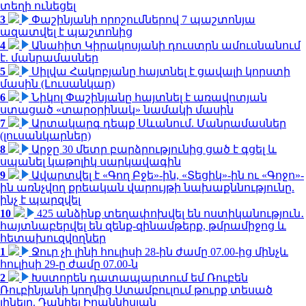
տեղի ունեցել
3
Փաշինյանի որոշումներով 7 պաշտոնյա
ազատվել է պաշտոնից
4
Անահիտ Կիրակոսյանի դուստրն ամուսնանում
է. մանրամասներ
5
Սիլվա Հակոբյանը հայտնել է ցավալի կորստի
մասին (Լուսանկար)
6
Նիկոլ Փաշինյանը հայտնել է առավոտյան
ստացած «տարօրինակ» նամակի մասին
7
Արտակարգ դեպք Սևանում. Մանրամասներ
(լուսանկարներ)
8
Արջը 30 մետր բարձրությունից ցած է գցել և
սպանել կաթոլիկ սարկավագին
9
Ավարտվել է «Գող Բջե»-ին, «Տեցիկ»-ին ու «Գոջո»-
ին առնչվող քրեական վարույթի նախաքննությունը.
ինչ է պարզվել
10
425 անձինք տեղափոխվել են ոստիկանություն․
հայտնաբերվել են զենք-զինամթերք, թմրամիջոց և
հետախուզվողներ
1
Ջուր չի լինի հուլիսի 28-ին ժամը 07.00-ից մինչև
հուլիսի 29-ը ժամը 07.00-ն
2
Խստորեն դատապարտում եմ Ռուբեն
Ռուբինյանի կողմից Ստամբուլում թուրք տեսած
լինելը. Դանիել Իոաննիսյան