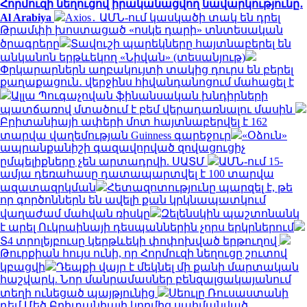
Հորմուզի նեղուցով իրականացվող նավարկությունը․
Al Arabiya
Axios․ ԱՄՆ-ում կասկածի տակ են դրել
Թրամփի խոստացած «ոսկե դարի» տնտեսական
ծրագրերը
Տավուշի պարեկները հայտնաբերել են
անկանոն երթևեկող «Նիվան» (տեսանյութ)
Փրկարարներն աղբակույտի տակից դուրս են բերել
քաղաքացուն․ վերջինս հիվանդանոցում մահացել է
Ալլա Պուգաչովան ֆինանսական խնդիրների
պատճառով մտածում է բեմ վերադառնալու մասին
Բրիտանիայի ափերի մոտ հայտնաբերվել է 162
տարվա վաղեմության Guinness գարեջուր
«Օձուն»
ապրանքանիշի գազավորված զովացուցիչ
ըմպելիքները չեն արտադրվի. ՍԱՏՄ
ԱՄՆ-ում 15-
ամյա դեռահասը դատապարտվել է 100 տարվա
ազատազրկման
Հետազոտությունը պարզել է, թե
որ գործոններն են ավելի քան կրկնապատկում
վաղաժամ մահվան ռիսկը
Զելենսկին պաշտոնանկ
է արել Ուկրաինայի դեսպաններին չորս երկրներում
Տ4 տրոլեյբուսը կերթևեկի փոփոխված երթուղով
Թուրքիան հույս ունի, որ Հորմուզի նեղուցը շուտով
կբացվի
Դեպքի վայր է մեկնել մի քանի մարտական
հաշվարկ. Նոր մանրամասներ բենզալցակայանում
տեղի ունեցած պայթյունից
Սեուլը Ռուսաստանի
դեմ Մեծ Բրիտանիայի կողմից սահմանված