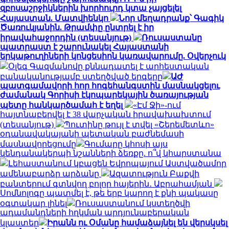
զբոսաշրջիկներին խորհուրդ կտա չայցելել
Հայաստան. Մատվիենկո
Նոր մեղադրանք՝ Գագիկ
Ծառուկյանին. Թրամփը ընտրել է իր
իրավահաջորդին (տեսանյութ)
Ռուսաստանը
պատրաստ է շարունակել Հայաստանի
երկաթուղիների կոնցեսիոն կառավարումը. Օվերչուկ
Օլեգ Գազմանովը քննադատել է արհեստական
բանականությամբ ստեղծված երգերը
ԱԺ
պատգամավորի հոր հոգեհանգստին մասնակցելու
ժամանակ Գորիսի էկոպարեկային ծառայության
պետը հանկարծամահ է եղել
«Էմ Ջի»-ում
հայտնաբերվել է 38 վարչական իրավախախտում
(տեսանյութ)
Պուտինը թույլ է տվել «Շերեմետևո»
օդանավակայանի պետական բաժնեմասի
մասնավորեցումը
Գումարը կհոսի այս
կենդանակերպի նշանների ձեռքը. ո՞վ կհարստանա
Լեհաստանում կբացեն Եվրոպայում Աստվածամոր
ամենաբարձր արձանը
Ազատություն Բաքվի
բանտերում գտնվող բոլոր հայերին․ Աբրահամյան
Սոմնոլոգը պատմել է, թե երբ կարող է քնի պակասը
օգտակար լինել
Ռուսաստանում կստեղծվի
ադամանդների հղկման արդյունաբերական
կլաստեր
Իրանն ու Օմանը համաձայնել են վերսկսել