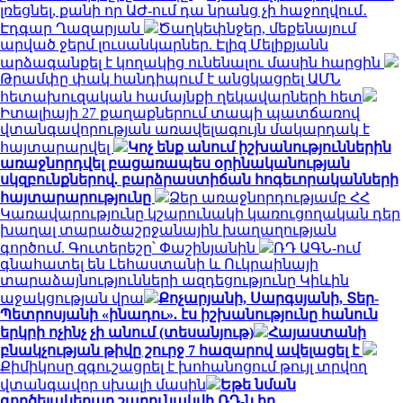
լռեցնել, քանի որ ԱԺ-ում դա նրանց չի հաջողվում․
Էդգար Ղազարյան
Ծաղկեփնջեր, մեքենայում
արված ջերմ լուսանկարներ. Էլիզ Մելիքյանն
արձագանքել է կողակից ունենալու մասին հարցին
Թրամփը փակ հանդիպում է անցկացրել ԱՄՆ
հետախուզական համայնքի ղեկավարների հետ
Իտալիայի 27 քաղաքներում տապի պատճառով
վտանգավորության առավելագույն մակարդակ է
հայտարարվել
Կոչ ենք անում իշխանություններին
առաջնորդվել բացառապես օրինականության
սկզբունքներով. բարձրաստիճան հոգեւորականների
հայտարարությունը
Ձեր առաջնորդությամբ ՀՀ
Կառավարությունը կշարունակի կառուցողական դեր
խաղալ տարածաշրջանային խաղաղության
գործում. Գուտերեշը՝ Փաշինյանին
ՌԴ ԱԳՆ-ում
գնահատել են Լեհաստանի և Ուկրաինայի
տարաձայնությունների ազդեցությունը Կիևին
աջակցության վրա
Քոչարյանի, Սարգսյանի, Տեր-
Պետրոսյանի «ինադու». էս իշխանությունը հանուն
երկրի ոչինչ չի անում (տեսանյութ)
Հայաստանի
բնակչության թիվը շուրջ 7 հազարով ավելացել է
Քիմիկոսը զգուշացրել է խոհանոցում թույլ տրվող
վտանգավոր սխալի մասին
Եթե նման
գործելակերպը շարունակվի ՌԴ-ն իր