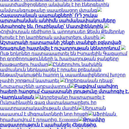
պատժամիջոցները անվանել է իր էներգետիկ
անվտանգությանը սպառնացող վտանգ
Հայաստանյան ապրանքների՝ ՌԴ շուկա
արտահանման անհիմն սահմանափակումները
մտահոգիչ են. Ռուբինյանը՝ Մատվիենկոյին
Հոլիվուդյան ռեժիսոր և պրոդյուսեր Ջեյմս Քեմերոնը
խոսել է իր կարիերան ավարտելու մասին
Աշտարակի դատարանի շենքի տանիքի բզկտված
եռագույնը հայտնվել է ուշադրության կենտրոնում
Ութ երկրներ դատապարտել են Իսրայելին Գազայում
իր գործողությունների և խաղաղության ջանքերը
խաթարելու համար
Ընկերուհու նախկին
ամուսնուն ներկայացել է որպես քրեական
ենթամշակույթին հարող և սպառնալիքներով խոշոր
չափի շորթում կատարել
Ողբերգական դեպք՝
Նուբարաշենի աղբավայրում
Բաքվում պահվող
հայերի հարցում Հայաստանի լռությունը մտահոգիչ է․
Վարդևանյան
Ադրբեջանը հայտարարել է
Ուկրաինային գազ մատակարարելու իր
պատրաստակամության մասին
Սեուտան
սպասում է միգրանտների նոր հոսքի
Աֆրիկան ​​
հրաժարվում է դոլարից. Economist
Թրամփը
բացատրություն է պահանջել Հեգսեթից.