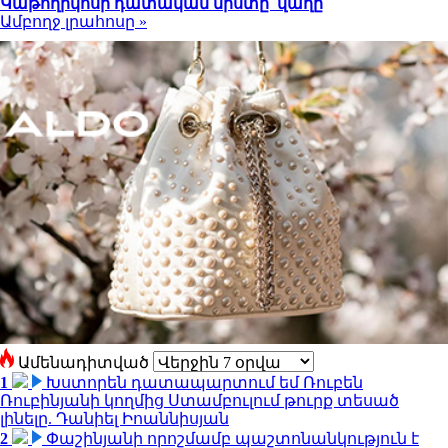
Կաթողիկոսի դատական նիստը՝ վաղը
Ամբողջ լրահոսը »
Ամենադիտված
1
Խստորեն դատապարտում եմ Ռուբեն
Ռուբինյանի կողմից Ստամբուլում թուրք տեսած
լինելը. Դանիել Իոաննիսյան
2
Փաշինյանի որոշմամբ պաշտոնանկություն է