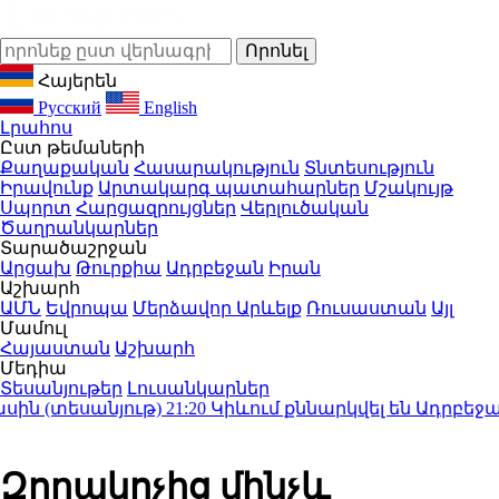
Հայերեն
Русский
English
Լրահոս
Ըստ թեմաների
Քաղաքական
Հասարակություն
Տնտեսություն
Իրավունք
Արտակարգ պատահարներ
Մշակույթ
Սպորտ
Հարցազրույցներ
Վերլուծական
Ծաղրանկարներ
Տարածաշրջան
Արցախ
Թուրքիա
Ադրբեջան
Իրան
Աշխարհ
ԱՄՆ
Եվրոպա
Մերձավոր Արևելք
Ռուսաստան
Այլ
Մամուլ
Հայաստան
Աշխարհ
Մեդիա
Տեսանյութեր
Լուսանկարներ
 (տեսանյութ)
21:20
Կիևում քննարկվել են Ադրբեջանի
Զորակոչից մինչև