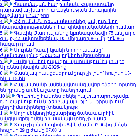
3
Պատմական հաղթանակ․ Հայաստանը
դարձավ աշխարհի առաջնության մեդալային
հաշվարկի հաղթող
4
ՀՀ-ում ԱՄՆ դեսպանատնից լավ լուր․ նոր
հնարավորություններ՝ հայ զինվորականների համար
5
Գագիկ Ծառուկյանից կբռնագանձվի 75 անշարժ
գույք, 42 ավտոմեքենա, 105 միլիարդ 865 միլիոն 865
հազար դրամ
6
Սուրեն Պապիկյանի նոր հրամանը՝
ժամկետային զինծառայողների վերաբերյալ
7
10 միլիոն երկրպագու պահանջում է վտարել
Արգենտինային ԱԱ-2026-ից
8
Տասնյակ հասցեներում ջուր չի լինի՝ հուլիսի 15-
ին և 16-ին
9
Հայաստանի ամենավտանգավոր օձերը. որտեղ
են դրանք ամենաշատը հանդիպում
10
Պուտինը հանդես է եկել հայտարարությամբ.
Խուզարկություն և ձերբակալություն․ թիրախում՝
ընդդիմադիրները (տեսանյութ)
1
Սոչի մեկնող ինքնաթիռը ճանապարհին
անցկացրել է մեկ օր, սակայն տեղ չի հասել
2
Ջուր չի լինի հուլիսի 28-ին ժամը 07.00-ից մինչև
հուլիսի 29-ը ժամը 07.00-ն