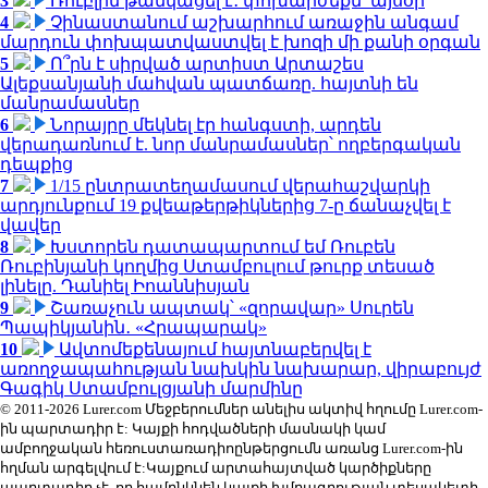
3
Ռուբլին թանկացել է․ փոխարժեքն՝ այսօր
4
Չինաստանում աշխարհում առաջին անգամ
մարդուն փոխպատվաստվել է խոզի մի քանի օրգան
5
Ո՞րն է սիրված արտիստ Արտաշես
Ալեքսանյանի մահվան պատճառը. հայտնի են
մանրամասներ
6
Նորայրը մեկնել էր հանգստի, արդեն
վերադառնում է. նոր մանրամասներ՝ ողբերգական
դեպքից
7
1/15 ընտրատեղամասում վերահաշվարկի
արդյունքում 19 քվեաթերթիկներից 7-ը ճանաչվել է
վավեր
8
Խստորեն դատապարտում եմ Ռուբեն
Ռուբինյանի կողմից Ստամբուլում թուրք տեսած
լինելը. Դանիել Իոաննիսյան
9
Շառաչուն ապտակ՝ «զորավար» Սուրեն
Պապիկյանին․ «Հրապարակ»
10
Ավտոմեքենայում հայտնաբերվել է
առողջապահության նախկին նախարար, վիրաբույժ
Գագիկ Ստամբուլցյանի մարմինը
© 2011-2026 Lurer.com Մեջբերումներ անելիս ակտիվ հղումը Lurer.com-
ին պարտադիր է: Կայքի հոդվածների մասնակի կամ
ամբողջական հեռուստառադիոընթերցումն առանց Lurer.com-ին
հղման արգելվում է:Կայքում արտահայտված կարծիքները
պարտադիր չէ, որ համընկնեն կայքի խմբագրության տեսակետի