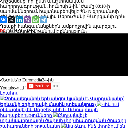
Հիշեցնենք, որ, ըստ պաշտոնական
հաղորդագրության, հունիսի 2-ին՝ ժամը 00:10-ի
սահմաններում, հայտնաբերվել է ՊՆ N զորամասի
զինծառայող Արամայիս Մերուժանի Գևորգյանի դին։
Դեպքի հանգամանքներն ամբողջովին պարզելու
ՈՒՂԻՂ ԵԹԵՐ
նպատակով ընթանում է քննություն։
2024 թվականի ապրիլի 18-ին ՀՀ պաշտպանության
նախարար Սուրեն Պապիկյանը հայտնել էր.
«Հայաստանում որոշ հիվանդությունների դեպքում
զինծառայողը կհամարվի պիտանի, բայց
զինծառայություն կանցնի սահմանափակումով։
Հետևե՛ք Euromedia24-ին
Youtube-ում`
Լրահոս
Զոհասեղանին երևանցու կյանքն է․ Վարդանյանը՝
Երևանի օդի որակի մասին (տեսանյութ)
Կիևում
քննարկվել են Ադրբեջանի և Ուկրաինայի
հարաբերությունները
Ընդլայնվել է
տրանսպորտային ծախսի փոխհատուցման ծրագրի
շահառուների շրջանակը
Այս ձևով ինձ փորձում են