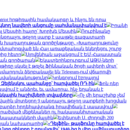
Patriot հրթիռային համակարգը և ինչու են դրա
եկնող նավերի անցումը սահմանափակվում է
Իրանի
ել Մեսսիի հայրը՝ Խորխե Մեսսին
Ռուբինյանը
անօդաչու թռչող սարք է պայթել գազատարի
ան խաղաղության գործընթացը․ «Խաղաղությունը
մտահոգված են Հայ առաքելական եկեղեցու շուրջ
ծից հետո
Սլովենիան աջակցում է ԵՄ-Հայաստան
յան գործարան
Եկատերինբուրգում ԱԹՍ-ների
ռը սկսել է թռչել Ֆիննական ծոցի ափերի մոտ՝
մարդուն ձերբակալել են Telegram-ում վճարովի
ավանականությունը
Կոնգոյում էբոլայով
 Զելենսկու պահանջը՝ հարվածել ՌԴ-ին
Ֆոն դեր
վում է անձրեւ եւ ամպրոպ. ինչ եղանակ է
անկային հաշիվների տվյալները
«Ոչ մի երաշխիք չեմ
կվային մոտեցող 9 անօդաչու թռչող սարքերի խոցման
մ բարձր հրդեհավտանգ իրավիճակ է սպասվում
նի վերածված մեքենաներ ու հակասանիտարական
ւ նպատակների մասին
Եփեսոսի Ս. Ժողովի 200
ւթյան նախարարից
«Դելֆին» թայֆունը հարվածել է
նոր ռեկորդ է գրանցվել՝ 1940-ից ի վեր ամենաբարձրը