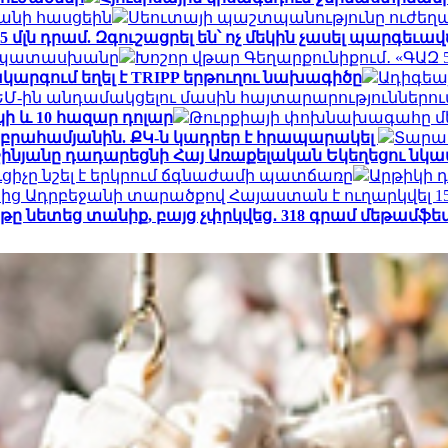
տանի հասցեին
Սեուտայի ​​պաշտպանությունը ուժեղ
մլն դրամ. Զգուշացրել են՝ ոչ մեկին չասել պարգեւա
ր պատասխանը
Խոշոր վթար Գեղարքունիքում․ «ԳԱԶ 53»
ակարգում եղել է TRIPP երթուղու նախագիծը
Ադիգեա
ԵՄ-ին անդամակցելու մասին հայտարարություններու
կի և 10 հազար դոլար
Թուրքիայի փոխնախագահը մե
Աբրահամյանին. ՔԿ-ն կադրեր է հրապարակել
Տարադ
աշինյանը դադարեցնի Հայ Առաքելական Եկեղեցու 
ւցիչը նշել է երկրում ճգնաժամի պատճառը
Արթիկի 
ց Ադրբեջանի տարածքով Հայաստան է ուղարկվել 15
ը նետեց տանիք, բայց չփրկվեց․ 318 գրամ մեթամֆ