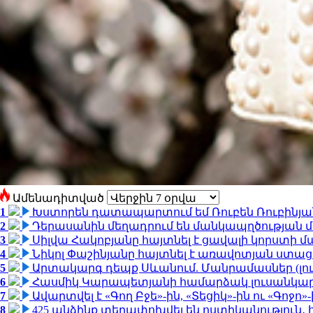
Ամենադիտված
1
Խստորեն դատապարտում եմ Ռուբեն Ռուբինյանի
2
Դերասանին մեղադրում են մանկապղծության մե
3
Սիլվա Հակոբյանը հայտնել է ցավալի կորստի մ
4
Նիկոլ Փաշինյանը հայտնել է առավոտյան ստ
5
Արտակարգ դեպք Սևանում. Մանրամասներ (լո
6
Հասմիկ Կարապետյանի համարձակ լուսանկարն
7
Ավարտվել է «Գող Բջե»-ին, «Տեցիկ»-ին ու «Գոջ
8
425 անձինք տեղափոխվել են ոստիկանություն․