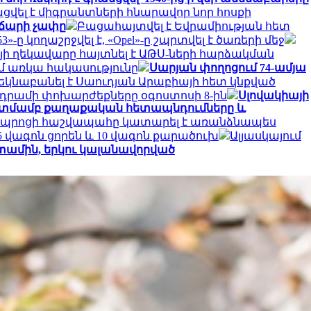
ացվել է միգրանտների հնարավոր նոր հոսքի
վճարի չափը
Բացահայտվել է Եվրամիության հետ
-ը կողաշրջվել է, «Opel»-ը շպրտվել է ծառերի մեջ
յի ղեկավարը հայտնել է ԱԹՍ-ների հարձակման
մ առկա հակասությունը
Սարյան փողոցում 74-ամյա
կնաբանել է Սաուդյան Արաբիայի հետ կնքված
րամի փոխարժեքները օգոստոսի 8-ին
Սլովակիայի
նկատմամբ քաղաքական հետապնդումները և
դպրոցի հաշվապահը կատարել է առանձնապես
 վագոն ցորեն և 10 վագոն քարածուխ
Ալյասկայում
ետամին, երկու կալանավորված