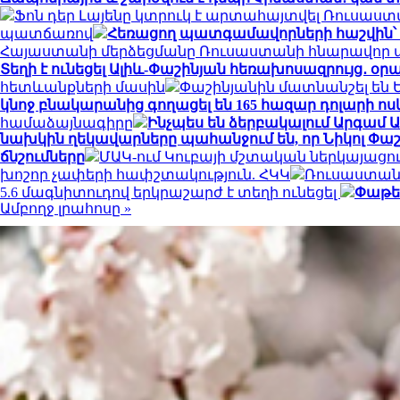
Ֆոն դեր Լայենը կտրուկ է արտահայտվել Ռուսաս
պատճառով
Հեռացող պատգամավորների հաշվին՝ 5 
Հայաստանի մերձեցմանը Ռուսաստանի հնարավո
Տեղի է ունեցել Ալիև-Փաշինյան հեռախոսազրույց․ օր
հետևանքների մասին
Փաշինյանին մատնանշել են 
կնոջ բնակարանից գողացել են 165 հազար դոլարի ոս
համաձայնագիրը
Ինչպես են ձերբակալում Արգամ 
նախկին ղեկավարները պահանջում են, որ Նիկոլ Փ
ճնշումները
ՄԱԿ-ում Կուբայի մշտական ​​ներկայացո
խոշոր չափերի հափշտակություն. ՀԿԿ
Ռուսաստանի
5.6 մագնիտուդով երկրաշարժ է տեղի ունեցել
Փաթեթ
Ամբողջ լրահոսը »