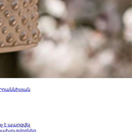
 Իոաննիսյան
նչ է պարզվել
ետախուզվողներ