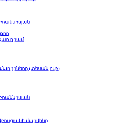
 Իոաննիսյան
թող
ազար դրամ
իմադիրները (տեսանյութ)
 Իոաննիսյան
բուլցյանի մարմինը