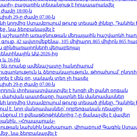
րկայի» բացառիկ տեսանյութ է հրապարակվել
 ժամը 18:00-ն
ւլիսի 29-ը ժամը 07.00-ն
 կողմից Ստամբուլում թուրք տեսած լինելը. Դանիել
ջ․ նա ձերբակալվել է
աշխարհի առաջնության մեդալային հաշվարկի հաղ
ւյք, 42 ավտոմեքենա, 105 միլիարդ 865 միլիոն 865 հ
 զինծառայողների վերաբերյալ
ենտինային ԱԱ-2026-ից
 և 16-ին
 են դրանք ամենաշատը հանդիպում
ւզարկություն և ձերբակալություն․ թիրախում՝ ընդդ
լ է մեկ օր, սակայն տեղ չի հասել
ւլիսի 29-ը ժամը 07.00-ն
րդուն փոխպատվաստվել է խոզի մի քանի օրգան
նի մահվան պատճառը. հայտնի են մանրամասներ
 կողմից Ստամբուլում թուրք տեսած լինելը. Դանիել
ում է. նոր մանրամասներ՝ ողբերգական դեպքից
քում 19 քվեաթերթիկներից 7-ը ճանաչվել է վավեր
կյանին․ «Հրապարակ»
ության նախկին նախարար, վիրաբույժ Գագիկ Ստամ
ջ․ նա ձերբակալվել է