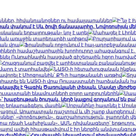
յաններ, հիվանդանոցներ ու համալսարաններ
Ի՞նչ է 
իան փակում է Սև ծովի ճանապարհը․ Նովոռոսիյսկ մ
ական եղբայրության» կոչ է արել
Մահացել է Լիոն
րման առաջին տարեդարձի առիթով
Բուլղարիայում 
յան վրա
Ֆրանսիան ողջունում է հայ-ադրբեջանակ
ցիների համաշխարհային խորհուրդը ահազանգում է․ 
ս եկել Ուկրաինային հասցված գիշերային հզոր հարվա
Հրազդանում բացվել է արհեստական բանականութ
 մարդ է տարհանվել
ՆԱՏՕ-ի հետախուզական ինքնաթի
հավորել է Միրզոյանին՝ ՔՊ-ի հաղթանակի առթիվ
Տղա
ահատել են ՆԱՏՕ-ի վրա Ռուսաստանի հարձակման հ
կալվել է Գագիկ Ծառուկյանի փեսան. Մասկը մերժեց
ուսաստանի եկամուտների բոլոր աղբյուրներին
Սպաս
»՝ խաբեության ծուղակ․ կեղծ կայքով գողանում են բ
ը երկարաձգելու մասին
Սոբյանինը հայտնել է Մոս
շացում․ Արարատյան դաշտում և մի շարք մարզերու
ասնելը՝ «փորձություն»․ գարշահոտություն, ջարդո
 կտա դեպի Նախիջևան»․ ԱՄՆ դիվանագետը՝ երթուղո
ալով ավելի հիասթափվում է իր ներքին անվտանգո
տուժածներ
Հյուսիսային կիսագնդում ջերմաստիճանի 