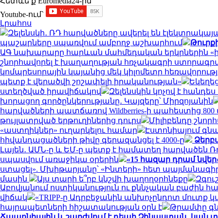
Հետևե՛ք Euromedia24-ին
Youtube-ում`
Լրահոս
Զելենսկի․ ՌԴ հարվածները ավերել են էլեկտրակա
պաշարները սպառվում ամբողջ աշխարհում
Թուրք
ԱԳ նախարարը հարևան մահմեդական երկրներին «իսկ
շնորհավորել է խաղաղության հռչակագրի ստորագ
կոմպրեսորային կայանից մեկ կիլոմետր հեռավորութ
պետք է վերածվի շոշափելի իրականության»
Եկեղե
ստեղծված իրավիճակով
Զելենսկին կոչով է հանդե
խորացող գործընկերությանը․ Կայզերը՝ Միրզոյանին
հարվածների պատճառով Wildberries-ի պահեստից 800
թույլատրված երթուղիներից դուրս
Միլիբենդը շնոր
«աստղիկներ» ուղարկելու համար
Էստոնիայում գն
հիվանդացածների թիվը գերազանցել է 4000-ը
Ձերբա
Լայեն․ ԱՄՆ-ը և ԵՄ-ը պետք է համատեղ հարվածեն Ռ
սպասվում առաջիկա օրերին
«15 հազար դրամ նվեր
ստացել». Մխիթարյանը՝ «Ինտերի» հետ պայմանագիր
մասին
Այս տարի ե՞րբ կնշվի խաղողօրհնեքը
Զգու
Աբովյանում ոստիկանություն ու քննչական բաժին հ
վիճակ
«TRIPP-ը Ադրբեջանին անխոչընդոտ մուտք
հայրապետների հիշատակության օրն է
Թրամփը գն
Ճապոնիային և շարժվում է դեպի Չինաստան․ կան 