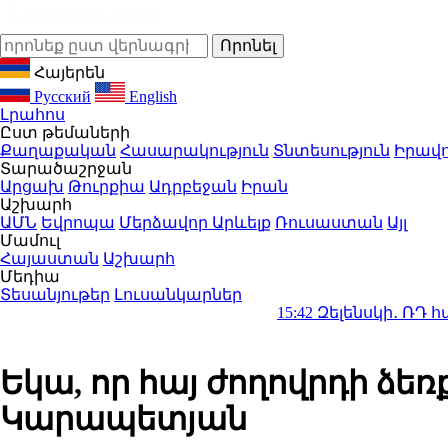
Հայերեն
Русский
English
Լրահոս
Ըստ թեմաների
Քաղաքական
Հասարակություն
Տնտեսություն
Իրավո
Տարածաշրջան
Արցախ
Թուրքիա
Ադրբեջան
Իրան
Աշխարհ
ԱՄՆ
Եվրոպա
Մերձավոր Արևելք
Ռուսաստան
Այլ
Մամուլ
Հայաստան
Աշխարհ
Մեդիա
Տեսանյութեր
Լուսանկարներ
15:42
Զելենսկի․ ՌԴ հարվածներ
Եկա, որ հայ ժողովրդի ձեռ
Կարապետյան