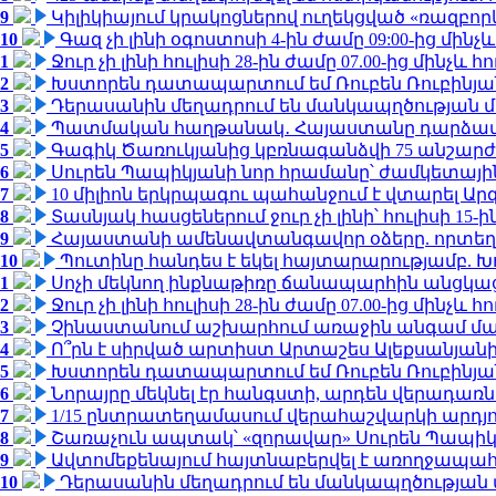
9
Կիլիկիայում կրակոցներով ուղեկցված «ռազբո
10
Գազ չի լինի օգոստոսի 4-ին ժամը 09:00-ից մինչև
1
Ջուր չի լինի հուլիսի 28-ին ժամը 07.00-ից մինչև հո
2
Խստորեն դատապարտում եմ Ռուբեն Ռուբինյանի
3
Դերասանին մեղադրում են մանկապղծության մե
4
Պատմական հաղթանակ․ Հայաստանը դարձավ 
5
Գագիկ Ծառուկյանից կբռնագանձվի 75 անշարժ գո
6
Սուրեն Պապիկյանի նոր հրամանը՝ ժամկետային
7
10 միլիոն երկրպագու պահանջում է վտարել Արգ
8
Տասնյակ հասցեներում ջուր չի լինի՝ հուլիսի 15-ին
9
Հայաստանի ամենավտանգավոր օձերը. որտեղ
10
Պուտինը հանդես է եկել հայտարարությամբ. Խո
1
Սոչի մեկնող ինքնաթիռը ճանապարհին անցկացրե
2
Ջուր չի լինի հուլիսի 28-ին ժամը 07.00-ից մինչև հո
3
Չինաստանում աշխարհում առաջին անգամ մա
4
Ո՞րն է սիրված արտիստ Արտաշես Ալեքսանյա
5
Խստորեն դատապարտում եմ Ռուբեն Ռուբինյանի
6
Նորայրը մեկնել էր հանգստի, արդեն վերադառն
7
1/15 ընտրատեղամասում վերահաշվարկի արդյուն
8
Շառաչուն ապտակ՝ «զորավար» Սուրեն Պապի
9
Ավտոմեքենայում հայտնաբերվել է առողջապահ
10
Դերասանին մեղադրում են մանկապղծության մե