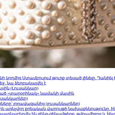
 կողմից Ստամբուլում թուրք տեսած լինելը. Դանիել
ջ․ նա ձերբակալվել է
ասին (Լուսանկար)
ացած «տարօրինակ» նամակի մասին
ւսանկարներ)
երը՝ լողավազանից (լուսանկարներ)
ո»-ին առնչվող քրեական վարույթի նախաքննությունը. ի
 հայտնաբերվել են զենք-զինամթերք, թմրամիջոց և հ