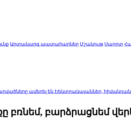
ւնք
Արտակարգ պատահարներ
Մշակույթ
Սպորտ
Հա
ը ավերել են էլեկտրակայաններ, հիվանդանոցներ ու
քը բռնեմ, բարձրացնեմ վերև