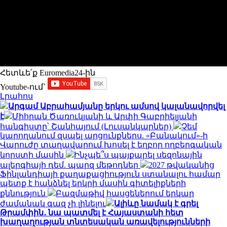
Հետևե՛ք Euromedia24-ին
Youtube-ում`
Լրահոս
Արգամ Աբրահամյանը երկու ամսով կալանավորվել
է
Միհրան Ծառուկյանի և Արփի Գաբրիելյանի
հանգիստը՝ Շանհայում (Լուսանկարներ)
Չեմ
կարողանում զսպել արցունքներս. «Բանակում»-ի
Վարուժը տաղավարում խոսել է եղբոր ողբերգական
կորստի մասին
Ինչպե՞ս պայքարել սեզոնային
ալերգիայի դեմ. պարզ մեթոդներ
2027 թվականից
Ֆինլանդիայի քաղաքացիություն ստանալու համար
պետք է հանձնել երկրի մասին գիտելիքների
քննություն
Բազմաթիվ հասցեներում երկար
ժամանակ գազ չի լինելու
Ալիևը նամակ է գրել
Թրամփին․ նա պատմել է Հայաստանի հետ
խաղաղության տնտեսական առավելությունների