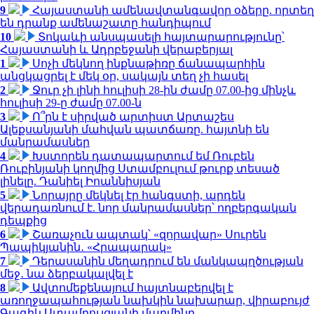
9
Հայաստանի ամենավտանգավոր օձերը. որտեղ
են դրանք ամենաշատը հանդիպում
10
Տոկաևի անսպասելի հայտարարությունը՝
Հայաստանի և Ադրբեջանի վերաբերյալ
1
Սոչի մեկնող ինքնաթիռը ճանապարհին
անցկացրել է մեկ օր, սակայն տեղ չի հասել
2
Ջուր չի լինի հուլիսի 28-ին ժամը 07.00-ից մինչև
հուլիսի 29-ը ժամը 07.00-ն
3
Ո՞րն է սիրված արտիստ Արտաշես
Ալեքսանյանի մահվան պատճառը. հայտնի են
մանրամասներ
4
Խստորեն դատապարտում եմ Ռուբեն
Ռուբինյանի կողմից Ստամբուլում թուրք տեսած
լինելը. Դանիել Իոաննիսյան
5
Նորայրը մեկնել էր հանգստի, արդեն
վերադառնում է. նոր մանրամասներ՝ ողբերգական
դեպքից
6
Շառաչուն ապտակ՝ «զորավար» Սուրեն
Պապիկյանին․ «Հրապարակ»
7
Դերասանին մեղադրում են մանկապղծության
մեջ․ նա ձերբակալվել է
8
Ավտոմեքենայում հայտնաբերվել է
առողջապահության նախկին նախարար, վիրաբույժ
Գագիկ Ստամբուլցյանի մարմինը