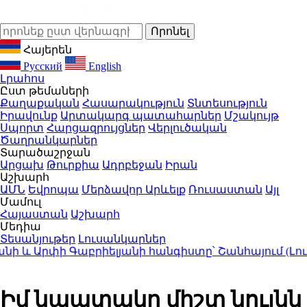
Հայերեն
Русский
English
Լրահոս
Ըստ թեմաների
Քաղաքական
Հասարակություն
Տնտեսություն
Իրավունք
Արտակարգ պատահարներ
Մշակույթ
Սպորտ
Հարցազրույցներ
Վերլուծական
Ծաղրանկարներ
Տարածաշրջան
Արցախ
Թուրքիա
Ադրբեջան
Իրան
Աշխարհ
ԱՄՆ
Եվրոպա
Մերձավոր Արևելք
Ռուսաստան
Այլ
Մամուլ
Հայաստան
Աշխարհ
Մեդիա
Տեսանյութեր
Լուսանկարներ
և Արփի Գաբրիելյանի հանգիստը՝ Շանհայում (Լուսա
Իմ նպատակը միշտ նույնն