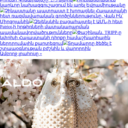
կարևոր նախազգուշացում են արել Եվրամիությանը
Չինաստանը պատրաստ է խորացնել Հայաստանի
հետ ռազմավարական գործընկերությունը․ Վան Ին՝
Միրզոյանին
Զելենսկին բացահայտել է ԱՄՆ-ի հետ
Patriot-ի հրթիռների մատակարարման
պայմանավորվածությունները
Փաշինյան․ TRIPP-ը
կփոխի Հայաստանի դիրքը համաշխարհային
ներդրումային քարտեզում
Տղամարդը ծեծել է
շտապօգնության բժշկին և վարորդին
Ամբողջ լրահոսը »