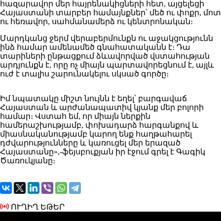
հազարավոր մեր հայրենակիցների հետ, այցելեցի
Հայաստանի տարբեր համայնքներ՝ մեծ ու փոքր, մոտ
ու հեռավոր, սահմանամերձ ու կենտրոնական։
Մարդկանց ջերմ վերաբերմունքն ու աջակցությունն
ինձ համար ամենամեծ գնահատականն է։ Դա
տարիների ընթացքում ձևավորված վստահության
արդյունքն է, որը ոչ միայն պարտավորեցնում է, այլև
ուժ է տալիս շարունակելու սկսած գործը։
Իմ նպատակը միշտ նույնն է եղել՝ բարգավաճ
Հայաստան և արժանապատիվ կյանք մեր բոլորի
համար։ Վստահ եմ, որ միայն ներքին
համերաշխությամբ, փոխադարձ հարգանքով և
միասնականությամբ կարող ենք հաղթահարել
դժվարությունները և կառուցել մեր երազած
Հայաստանը»,-ֆեյսբուքյան իր էջում գրել է Գագիկ
Ծառուկյանը։
ՈՒՂԻՂ ԵԹԵՐ