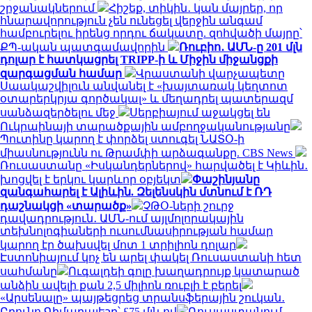
շրջանակներում
Հիշեք, տիկին․ կան մայրեր, որ
հնարավորություն չեն ունեցել վերջին անգամ
համբուրելու իրենց որդու ճակատը. զոհվածի մայրը՝
ՔՊ-ական պատգամավորին
Ռուբիո․ ԱՄՆ-ը 201 մլն
դոլար է հատկացրել TRIPP-ի և Միջին միջանցքի
զարգացման համար
Վրաստանի վարչապետը
Սաակաշվիլուն անվանել է «խայտառակ կեղտոտ
օտարերկրյա գործակալ» և մեղադրել պատերազմ
սանձազերծելու մեջ
Սերբիայում աջակցել են
Ուկրաինայի տարածքային ամբողջականությանը
Պուտինը կարող է փորձել ստուգել ՆԱՏՕ-ի
միասնությունն ու Թրամփի արձագանքը. CBS News
Ռուսաստանը «Իսկանդերներով» հարվածել է Կիևին․
խոցվել է երկու կարևոր օբյեկտ
Փաշինյանը
զանգահարել է Ալիևին. Զելենսկին մտնում է ՌԴ
դաշնակցի «տարածք»
ՉԹՕ-ների շուրջ
դավադրություն․ ԱՄՆ-ում այլմոլորակային
տեխնոլոգիաների ուսումնասիրության համար
կարող էր ծախսվել մոտ 1 տրիլիոն դոլար
Էստոնիայում կոչ են արել փակել Ռուսաստանի հետ
սահմանը
Ուգալդեի գոլը խաղադրույք կատարած
անձին ավելի քան 2,5 միլիոն ռուբլի է բերել
«Արսենալը» պայթեցրեց տրանսֆերային շուկան․
Բրունո Գիմարայեշը՝ £75 մլն-ով
Ռուսաստանում