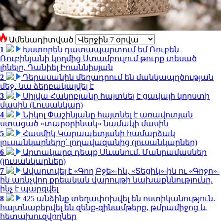
Ամենադիտված
1
Խստորեն դատապարտում եմ Ռուբեն
Ռուբինյանի կողմից Ստամբուլում թուրք տեսած
լինելը. Դանիել Իոաննիսյան
2
Դերասանին մեղադրում են մանկապղծության
մեջ․ նա ձերբակալվել է
3
Սիլվա Հակոբյանը հայտնել է ցավալի կորստի
մասին (Լուսանկար)
4
Նիկոլ Փաշինյանը հայտնել է առավոտյան
ստացած «տարօրինակ» նամակի մասին
5
Հասմիկ Կարապետյանի համարձակ
լուսանկարները՝ լողավազանից (լուսանկարներ)
6
Արտակարգ դեպք Սևանում. Մանրամասներ
(լուսանկարներ)
7
Ավարտվել է «Գող Բջե»-ին, «Տեցիկ»-ին ու «Գոջո»-
ին առնչվող քրեական վարույթի նախաքննությունը.
ինչ է պարզվել
8
425 անձինք տեղափոխվել են ոստիկանություն․
հայտնաբերվել են զենք-զինամթերք, թմրամիջոց և
հետախուզվողներ