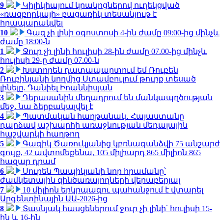
9
Կիլիկիայում կրակոցներով ուղեկցված
«ռազբորկայի» բացառիկ տեսանյութ է
հրապարակվել
10
Գազ չի լինի օգոստոսի 4-ին ժամը 09:00-ից մինչև
ժամը 18:00-ն
1
Ջուր չի լինի հուլիսի 28-ին ժամը 07.00-ից մինչև
հուլիսի 29-ը ժամը 07.00-ն
2
Խստորեն դատապարտում եմ Ռուբեն
Ռուբինյանի կողմից Ստամբուլում թուրք տեսած
լինելը. Դանիել Իոաննիսյան
3
Դերասանին մեղադրում են մանկապղծության
մեջ․ նա ձերբակալվել է
4
Պատմական հաղթանակ․ Հայաստանը
դարձավ աշխարհի առաջնության մեդալային
հաշվարկի հաղթող
5
Գագիկ Ծառուկյանից կբռնագանձվի 75 անշարժ
գույք, 42 ավտոմեքենա, 105 միլիարդ 865 միլիոն 865
հազար դրամ
6
Սուրեն Պապիկյանի նոր հրամանը՝
ժամկետային զինծառայողների վերաբերյալ
7
10 միլիոն երկրպագու պահանջում է վտարել
Արգենտինային ԱԱ-2026-ից
8
Տասնյակ հասցեներում ջուր չի լինի՝ հուլիսի 15-
ին և 16-ին