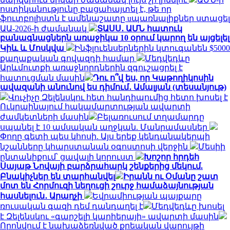
ոստիկանությունը բացահայտել է, թե որ
ֆուտբոլիստն է ամենաշատը uպառնալիքներ ստացել
ԱԱ-2026-ի ժամանակ
ՏԱՍՍ․ ԱՄՆ հատուկ
բանագնացներն առաջիկա 10 օրում կարող են այցելել
Կիև և Մոսկվա
Ինֆլուենսերներին կտուգանեն $5000
քաղաքական գովազդի համար
Մեդվեդևը
Արևմուտքի առաջնորդներին զգուշացրել է
հատուցման մասին
Դու ո՞վ ես, որ Կաթողիկոսին
ավազանի անունով ես դիմում․ Ամալյան (տեսանյութ)
Վուչիչը Զելենսկու հետ հանդիպումից հետո խոսել է
Ուկրաինայում հակամարտության ավարտի
ժամկետների մասին
Բելառուսում տղամարդը
սպանել է 10 ամսական աղջկան. Մանրամասներ
Փողը գետի պես կհոսի. Այս երեք կենդանակերպի
նշանները կհարստանան օգոստոսի վերջին
Մեսիի
ընտանիքում՝ ցավալի կորուստ
Խոշոր հրդեհ
Սայաթ Նովայի բարձրահարկ շենքերից մեկում.
Բնակիչներ են տարհանվել
Իրանն ու Օմանը շատ
մոտ են Հորմուզի նեղուցի շուրջ համաձայնության
հասնելուն․ Արաղչի
Եվրամիության պայքարը
ռուսական գազի դեմ դանդաղել է
Մեդվեդևը խոսել
է Զելենսկու «գարշելի կարիերայի» ավարտի մասին
Որոնվում է նախաձեռնված քրեական վարույթի