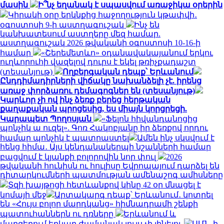
մասին
Ի՞նչ եղանակ է սպասվում առաջիկա օրերին
Կիրակի օրը երկնքից հաջողություն կթափվի․
օգոստոսի 9-ի աստղագուշակ
Ինչ են
կանխատեսում աստղերը մեզ համար.
աստղագուշակ 2026 թվականի օգոստոսի 10-16-ի
համար
«Շերեմետևո» օդանավակայանում երկու
ուղևորուհի վազելով դուրս է եկել թռիչքադաշտ
(տեսանյութ)
Ողբերգական դեպք՝ Երևանում
Ընդդիմադիրների վիճակը նախանձելի չէ. իրենց
առաջ փորձառու դեմագոգներ են (տեսանյութ)
Կարևոր չի ով ինչ ձեռք բերեց հերթական
քաղաքական պրոցեսից, ես միայն կորցրեցի.
Կարապետ Պողոսյան
«Ֆելոն հիվանդանոցից
պոնչիկ ա ուզել». Գոռ Հակոբյանը իր ձեռքով որդու
համար պոնչիկ է պատրաստել
Ամեն ինչ սկսվում է
հենց հիմա․ Այս կենդանակերպի նշանների համար
բացվում է կյանքի բոլորովին նոր փուլ
2026
թվականի հունիսն ու հուլիսը Եվրոպայում դարձել են
դիտարկումների պատմության ամենաշոգ ամիսները
Տզի խայթոցի հետևանքով կինը 42 օր մնացել է
կոմայի մեջ
Արտակարգ դեպք՝ Երևանում․ կոտրել
են «Հույս բոլոր մարդկանց» հիմնադրամի շենքի
պատուհաններն ու դռները
Երևանում և
մարզերում երկար ժամանակ լույս չի լինելու
ԱՄՆ-ի