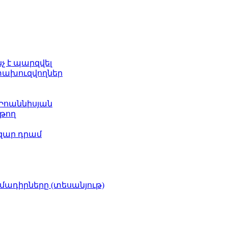
նչ է պարզվել
ետախուզվողներ
 Իոաննիսյան
թող
ազար դրամ
իմադիրները (տեսանյութ)