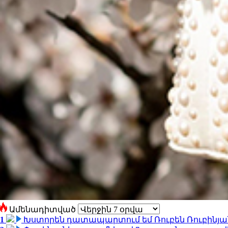
Ամենադիտված
1
Խստորեն դատապարտում եմ Ռուբեն Ռուբինյանի