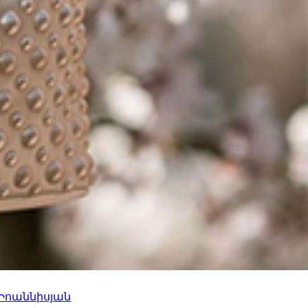
 Իոաննիսյան