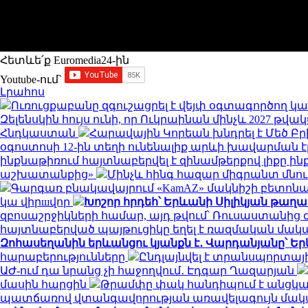
Հետևե՛ք Euromedia24-ին
Youtube-ում`
Լրահոս
Ուռուցքաբանը զգուշացրել է վեյփ օգտագործող կա
Զելենսկին հույս ունի, որ Ուկրաինան մինչև 2027 
Հնդկաստան
Հարավային Կորեան խնդրել է Մեծ Բ
օգոստոսի 12-ին տեղի ունենալիք արևի խավարման 
ինքնաթիռում հայտնաբերվել է զինամթերքով լիքը ի
աշխատանքից»
Մինչև հինգ հազար միգրանտ մնու
Գարգառ բնակավայրում «KamAZ» մակնիշի բետոնա
կա վիրшվոր
Խոշոր հրդեհ՝ Երևանի Սիլիկյան թաղ
զբոսաշրջիկների համար, այդ թվում՝ Ռուսաստանից
հայտնաբերված պայթուցիկը եղել է ռազմական մա
Զոհասեղանին երևանցու կյանքն է․ Վարդանյանը՝ Եր
հարաբերությունները
Ընդլայնվել է տրանսպորտա
ԱԺ-ում դա նրանց չի հաջողվում․ Էդգար Ղազարյան
մասին հարցին
Թրամփը փակ հանդիպում է անցկա
պատճառով վտանգավորության առավելագույն մակ