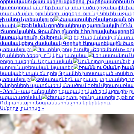
օրինականության սկզբունքներով. բարձրաստիճան 
կառուցողական դեր խաղալ տարածաշրջանային խաղա
տարաձայնությունների ազդեցությունը Կիևին աջակ
չի անում (տեսանյութ)
Հայաստանի բնակչության թիվ
մասին
Եթե նման գործելակերպը շարունակվի ՌԴ-ն
Ծառուկյանին. Թրամփը ընտրել է իր իրավահաջորդին
կառավարումը. Օվերչուկ
Օլեգ Գազմանովը քննադ
մասնակցելու ժամանակ Գորիսի էկոպարեկային ծառ
(տեսանյութ)
Պուտինը թույլ է տվել «Շերեմետևո
նշանների ձեռքը. ո՞վ կհարստանա
Լեհաստանում 
բոլոր հայերին․ Աբրահամյան
Սոմնոլոգը պատմել է,
արդյունաբերական կլաստեր
Իրանն ու Օմանը համա
կասկածի տակ են դրել Թրամփի խոստացած «ոսկե 
(տեսանյութ)
Փրկարարներն աղբակույտի տակից դու
խնդիրների պատճառով մտածում է բեմ վերադառնա
«Օձուն» ապրանքանիշի գազավորված զովացուցիչ ը
ազատազրկման
Հետազոտությունը պարզել է, թե 
Ուկրաինայի դեսպաններին չորս երկրներում
Ամբողջ լրահոսը »