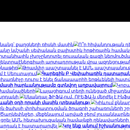
նանց՝ քաղցկեղի ռիսկի մասին
Ո՞ր հիվանդության դ
թվականը կմշակի սեփական բալիստիկ հրթիռային համա
րիտանիային չխոչընդոտել ռուսական գազի ներմուծմ
էլեկտրաէներգիայի արտադրության վրա ազդեցությա
նքնաթիռ
Թրամփը պաշտպանել է ԱՄՆ պաշտպանութ
մ է Սեուտայում
Գարեգին Բ Վեփահառին դատարան կ
խառնիչը դուրս է եկել ճանապարհի երթևեկելի հատ
ամասի հարևանությամբ գտնվող աղբավայրում
Կոբա
 ժամանածների
Լայպցիգում տեղի ունեցած միջադեպ
կարդակի
Սկանդալ ՖԻՖԱ-ում․ ՈՒԵՖԱ-ն մերժել է Ին
ևանի օդի որակի մասին (տեսանյութ)
Կիևում քննար
յին ծախսի փոխհատուցման ծրագրի շահառուների շ
Ծաղկեփնջեր, մեքենայում արված ջերմ լուսանկարներ.
ցրել ԱՄՆ հետախուզական համայնքի ղեկավարների
արդակ է հայտարարվել
Կոչ ենք անում իշխանությ