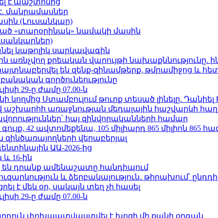
ել է պաշտոնից
է. մանրամասներ
ասին (Լուսանկար)
ացած «տարօրինակ» նամակի մասին
ւսանկարներ)
պանել կաթոլիկ սարկավագին
ո»-ին առնչվող քրեական վարույթի նախաքննությունը. ի
 հայտնաբերվել են զենք-զինամթերք, թմրամիջոց և հ
անական գործունեությունը
ւլիսի 29-ը ժամը 07.00-ն
 կողմից Ստամբուլում թուրք տեսած լինելը. Դանիել
աշխարհի առաջնության մեդալային հաշվարկի հաղ
ավորություններ՝ հայ զինվորականների համար
ւյք, 42 ավտոմեքենա, 105 միլիարդ 865 միլիոն 865 հ
 զինծառայողների վերաբերյալ
ենտինային ԱԱ-2026-ից
 և 16-ին
 են դրանք ամենաշատը հանդիպում
ւզարկություն և ձերբակալություն․ թիրախում՝ ընդդ
լ է մեկ օր, սակայն տեղ չի հասել
ւլիսի 29-ը ժամը 07.00-ն
րդուն փոխպատվաստվել է խոզի մի քանի օրգան