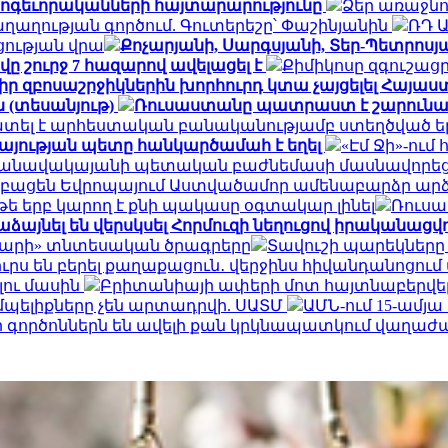
հոգեւորականների հայտարարությունը
Ձեր առաջնո
ղության գործում. Գուտերեշը՝ Փաշինյանին
ՌԴ 
ցության վրա
Քոչարյանի, Սարգսյանի, Տեր-Պետրոսյան
ը շուրջ 7 հազարով ավելացել է
Քիմիկոսը զգուշացր
 իր զբոսաշրջիկներին խորհուրդ կտա չայցելել Հայ
 (տեսանյութ)
Ռուսաստանը պատրաստ է շարունակ
ատել է արհեստական բանականությամբ ստեղծված ե
այության պետը հանկարծամահ է եղել
«Էմ Ջի»-ու
» օդանավակայանի պետական բաժնեմասի մասնավորեց
կբացեն Եվրոպայում Աստվածամոր ամենաբարձր ար
 թե երբ կարող է քնի պակասը օգտակար լինել
Ռուսա
ձայնել են վերսկսել Հորմուզի նեղուցով իրականացվող
դարի» տնտեսական ծրագրերը
Տավուշի պարեկները
րս են բերել քաղաքացուն․ վերջինս հիվանդանոցում
լու մասին
Բրիտանիայի ափերի մոտ հայտնաբերվել է
մպելիքները չեն արտադրվի. ՍԱՏՄ
ԱՄՆ-ում 15-ամյ
որ գործոններն են ավելի քան կրկնապատկում վաղաժ