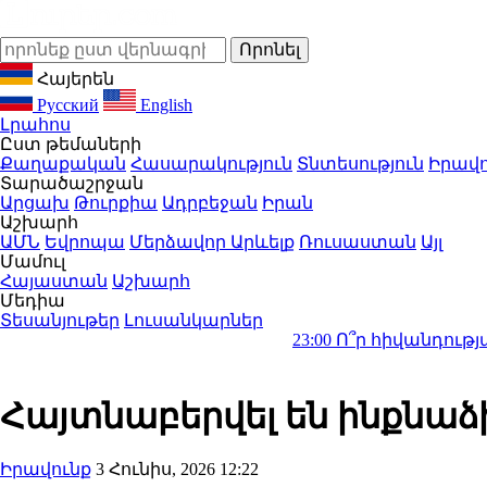
Հայերեն
Русский
English
Լրահոս
Ըստ թեմաների
Քաղաքական
Հասարակություն
Տնտեսություն
Իրավո
Տարածաշրջան
Արցախ
Թուրքիա
Ադրբեջան
Իրան
Աշխարհ
ԱՄՆ
Եվրոպա
Մերձավոր Արևելք
Ռուսաստան
Այլ
Մամուլ
Հայաստան
Աշխարհ
Մեդիա
Տեսանյութեր
Լուսանկարներ
23:00
Ո՞ր հիվանդության դեմ պ
Հայտնաբերվել են ինքնաձ
Իրավունք
3 Հունիս, 2026 12:22