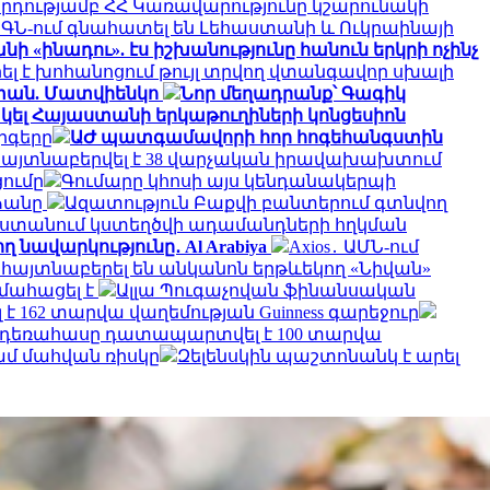
րդությամբ ՀՀ Կառավարությունը կշարունակի
ԱԳՆ-ում գնահատել են Լեհաստանի և Ուկրաինայի
ի «ինադու». էս իշխանությունը հանուն երկրի ոչինչ
ել է խոհանոցում թույլ տրվող վտանգավոր սխալի
աստան. Մատվիենկո
Նոր մեղադրանք՝ Գագիկ
ել Հայաստանի երկաթուղիների կոնցեսիոն
րգերը
ԱԺ պատգամավորի հոր հոգեհանգստին
մ հայտնաբերվել է 38 վարչական իրավախախտում
ումը
Գումարը կհոսի այս կենդանակերպի
ձանը
Ազատություն Բաքվի բանտերում գտնվող
ստանում կստեղծվի ադամանդների հղկման
 նավարկությունը․ Al Arabiya
Axios․ ԱՄՆ-ում
 հայտնաբերել են անկանոն երթևեկող «Նիվան»
 մահացել է
Ալլա Պուգաչովան ֆինանսական
 162 տարվա վաղեմության Guinness գարեջուր
ա դեռահասը դատապարտվել է 100 տարվա
ամ մահվան ռիսկը
Զելենսկին պաշտոնանկ է արել