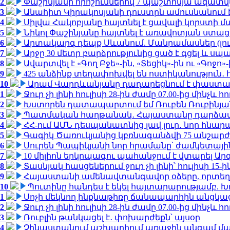
2
Փաշինյանի որոշումներով 7 պաշտոնյա ազատվ
3
Անահիտ Կիրակոսյանի դուստրն ամուսնանում 
4
Սիլվա Հակոբյանը հայտնել է ցավալի կորստի մ
5
Նիկոլ Փաշինյանը հայտնել է առավոտյան ստ
6
Արտակարգ դեպք Սևանում. Մանրամասներ (լո
7
Արջը 30 մետր բարձրությունից ցած է գցել և ս
8
Ավարտվել է «Գող Բջե»-ին, «Տեցիկ»-ին ու «Գոջ
9
425 անձինք տեղափոխվել են ոստիկանություն․
10
Արամ Վարդևանյանը դադարեցնում է փաստաբ
1
Ջուր չի լինի հուլիսի 28-ին ժամը 07.00-ից մինչև հո
2
Խստորեն դատապարտում եմ Ռուբեն Ռուբինյանի
3
Պատմական հաղթանակ․ Հայաստանը դարձավ 
4
ՀՀ-ում ԱՄՆ դեսպանատնից լավ լուր․ նոր հնար
5
Գագիկ Ծառուկյանից կբռնագանձվի 75 անշարժ գո
6
Սուրեն Պապիկյանի նոր հրամանը՝ ժամկետային
7
10 միլիոն երկրպագու պահանջում է վտարել Արգ
8
Տասնյակ հասցեներում ջուր չի լինի՝ հուլիսի 15-ին
9
Հայաստանի ամենավտանգավոր օձերը. որտեղ
10
Պուտինը հանդես է եկել հայտարարությամբ. Խո
1
Սոչի մեկնող ինքնաթիռը ճանապարհին անցկացրե
2
Ջուր չի լինի հուլիսի 28-ին ժամը 07.00-ից մինչև հո
3
Ռուբլին թանկացել է․ փոխարժեքն՝ այսօր
4
Չինաստանում աշխարհում առաջին անգամ մա