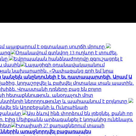
եմ պայքարում է օգտակար սուրճի մրուրը
կարգ
Օդանավում գտնվող 13 ուղևոր է տուժել.
անը
Եվրոպական հանձնաժողովը զգուշացրել է
ն մասին
Լայպցիգի օդանավակայանում
յան նախարարին․ «Չափազանց գոհ եմ նրա
անչելն անընդունելի է եւ դատապարտելի. Արամ Ա
վածից, կողաշրջվել և բшխվել մոտակա տան պատին․
խիձե. Վրաստանի դռները բաց են բոլոր
ի հետաքննություն․ անօդաչուի մոտ
ֆանտինոյի ներողությունը և պահպանում է բոյկոտը
կվել են Ադրբեջանի և Ուկրաինայի
րջանակը
Այս ձևով ինձ փորձում են լռեցնել, քանի որ
 Էլիզ Մելիքյանն արձագանքել է կողակից ունենալու
 հետ
Իտալիայի 27 քաղաքներում տապի
ուններին առաջնորդվել բացառապես