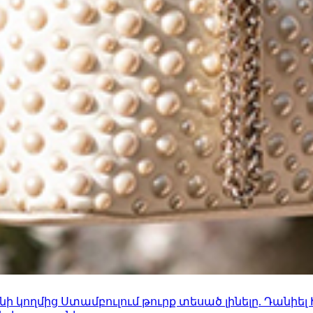
 կողմից Ստամբուլում թուրք տեսած լինելը. Դանիել