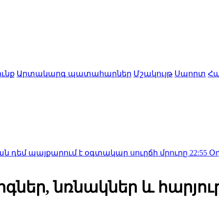
ւնք
Արտակարգ պատահարներ
Մշակույթ
Սպորտ
Հա
այքարում է օգտակար սուրճի մրուրը
22:55
Օդանավում 
իգներ, նռնակներ և հարյ