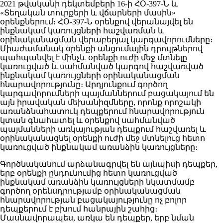
2021 թվականի դեկտեմբերի 16-ի ՀՕ-397-Ն և
«Տեղական տուրքերի և վճարների մասին»
օրենքներում։ ՀՕ-397-Ն օրենքով վերանայվել են
ինքնակամ կառույցների հաշվառման և
օրինականացման վերաբերյալ կարգավորումները։
Միաժամանակ օրենքի անցումային դրույթներով
պահպանվել է մինչև օրենքի ուժի մեջ մտնելը
կառուցված և սահմանված կարգով հաշվառված
ինքնակամ կառույցների օրինականացման
հնարավորությունը։ Արդյունքում գործող
կարգավորումների պայմաններում բացակայում են
այն իրավական մեխանիզմները, որոնք որոշակի
առանձնահատուկ դեպքերում հնարավորություն
կտան գնահատել և օրենքով սահմանված
պայմանների առկայության դեպքում հաշվառել և
օրինականացնել օրենքի ուժի մեջ մտնելուց հետո
կառուցված ինքնակամ առանձին կառույցները։
Գործնականում արձանագրվել են այնպիսի դեպքեր,
երբ օրենքի ընդունումից հետո կառուցված
ինքնակամ առանձին կառույցների նկատմամբ
գործող օրենսդրությամբ օրինականացման
հնարավորության բացակայությունը ոչ բոլոր
դեպքերում է բխում հանրային շահից։
Մասնավորապես, առկա են դեպքեր, երբ նման