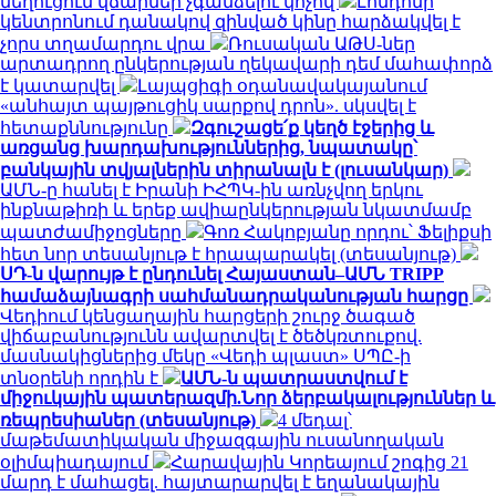
նեղուցում վճարներ չգանձելու կոչով
Լոնդոնի
կենտրոնում դանակով զինված կինը հարձակվել է
չորս տղամարդու վրա
Ռուսական ԱԹՍ-ներ
արտադրող ընկերության ղեկավարի դեմ մահափորձ
է կատարվել
Լայպցիգի օդանավակայանում
«անհայտ պայթուցիկ սարքով դրոն». սկսվել է
հետաքննությունը
Զգուշացե՛ք կեղծ էջերից և
առցանց խարդախություններից, նպատակը՝
բանկային տվյալներին տիրանալն է (լուսանկար)
ԱՄՆ-ը հանել է Իրանի ԻՀՊԿ-ին առնչվող երկու
ինքնաթիռի և երեք ավիաընկերության նկատմամբ
պատժամիջոցները
Գոռ Հակոբյանը որդու՝ Ֆելիքսի
հետ նոր տեսանյութ է հրապարակել (տեսանյութ)
ՍԴ-ն վարույթ է ընդունել Հայաստան–ԱՄՆ TRIPP
համաձայնագրի սահմանադրականության հարցը
Վեդիում կենցաղային հարցերի շուրջ ծագած
վիճաբանությունն ավարտվել է ծեծկռտուքով.
մասնակիցներից մեկը «Վեդի պլաստ» ՍՊԸ-ի
տնօրենի որդին է
ԱՄՆ-ն պատրաստվում է
միջուկային պատերազմի.Նոր ձերբակալություններ և
ռեպրեսիաներ (տեսանյութ)
4 մեդալ՝
մաթեմատիկական միջազգային ուսանողական
օլիմպիադայում
Հարավային Կորեայում շոգից 21
մարդ է մահացել. հայտարարվել է եղանակային