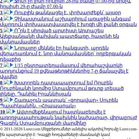
2
Ջուր չի լինի հուլիսի 28-ին ժամը 07.00-ից մինչև
հուլիսի 29-ը ժամը 07.00-ն
3
Ռուբլին թանկացել է․ փոխարժեքն՝ այսօր
4
Չինաստանում աշխարհում առաջին անգամ
մարդուն փոխպատվաստվել է խոզի մի քանի օրգան
5
Ո՞րն է սիրված արտիստ Արտաշես
Ալեքսանյանի մահվան պատճառը. հայտնի են
մանրամասներ
6
Նորայրը մեկնել էր հանգստի, արդեն
վերադառնում է. նոր մանրամասներ՝ ողբերգական
դեպքից
7
1/15 ընտրատեղամասում վերահաշվարկի
արդյունքում 19 քվեաթերթիկներից 7-ը ճանաչվել է
վավեր
8
Խստորեն դատապարտում եմ Ռուբեն
Ռուբինյանի կողմից Ստամբուլում թուրք տեսած
լինելը. Դանիել Իոաննիսյան
9
Շառաչուն ապտակ՝ «զորավար» Սուրեն
Պապիկյանին․ «Հրապարակ»
10
Ավտոմեքենայում հայտնաբերվել է
առողջապահության նախկին նախարար, վիրաբույժ
Գագիկ Ստամբուլցյանի մարմինը
© 2011-2026 Lurer.com Մեջբերումներ անելիս ակտիվ հղումը Lurer.com-
ին պարտադիր է: Կայքի հոդվածների մասնակի կամ