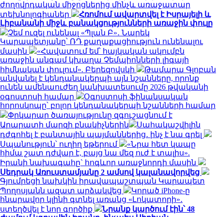
ժողովրդական միջոցներից մինչև առաջատար
տեխնոլոգիաներ
Հռոմում ավարտվել է Իսրայելի և
Լիբանանի միջև բանակցությունների առաջին փուլը
Չեմ ուզել ունենալ «Պլան Բ»․ Նարեկ
Կարապետյանը՝ ՌԴ քաղաքացիություն ունենալու
մասին
«Հավատում եմ՝ հայկական ակումբն
առաջին անգամ կխաղա Չեմպիոնների լիգայի
հիմնական փուլում». Բերեզովսկի
Թամարա Գլոբան
անվանել է կենդանակերպի այն նշանները, որոնք
ունեն ամենաուժեղ կանխատեսումը 2026 թվականի
օգոստոսի համար
Օգոստոսի ֆինանսական
հորոսկոպը՝ բոլոր կենդանակերպի նշանների համար
Փրկարար ծառայությունը զգուշացնում է
Արարատի մարզի բնակիչներին
Սահակաշվիլին
դժգոհել է բանտային պայմաններից․ ինչ է նա գրել
Սպանություն՝ ուղիղ եթերում
«Նրա հետ կապը
հիմա շատ դժվար է, բայց նա մեզ ուժ է տալիս».
Իրանի նախագահը` հոգևոր առաջնորդի մասին
Սեդրակ Առուստամյանը 2 ամսով կալանավորվեց
Գյումրեցի նախկին իրավապաշտպան Կարապետ
Պողոսյանն ազատ արձակվեց
Կորած iPhone-ը
հնարավոր կլինի գտնել առանց «Լոկատորի»․
ստեղծվել է նոր գործիք
Նրանք կարծում էին՝ 48