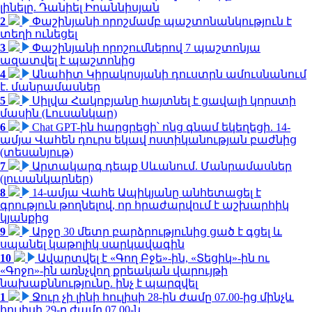
լինելը. Դանիել Իոաննիսյան
2
Փաշինյանի որոշմամբ պաշտոնանկություն է
տեղի ունեցել
3
Փաշինյանի որոշումներով 7 պաշտոնյա
ազատվել է պաշտոնից
4
Անահիտ Կիրակոսյանի դուստրն ամուսնանում
է. մանրամասներ
5
Սիլվա Հակոբյանը հայտնել է ցավալի կորստի
մասին (Լուսանկար)
6
Chat GPT-ին հարցրեցի՝ ոնց գնամ եկեղեցի. 14-
ամյա Վահեն դուրս եկավ ոստիկանության բաժնից
(տեսանյութ)
7
Արտակարգ դեպք Սևանում. Մանրամասներ
(լուսանկարներ)
8
14-ամյա Վահե Ապիկյանը անհետացել է
գրություն թողնելով, որ հրաժարվում է աշխարհիկ
կյանքից
9
Արջը 30 մետր բարձրությունից ցած է գցել և
սպանել կաթոլիկ սարկավագին
10
Ավարտվել է «Գող Բջե»-ին, «Տեցիկ»-ին ու
«Գոջո»-ին առնչվող քրեական վարույթի
նախաքննությունը. ինչ է պարզվել
1
Ջուր չի լինի հուլիսի 28-ին ժամը 07.00-ից մինչև
հուլիսի 29-ը ժամը 07.00-ն