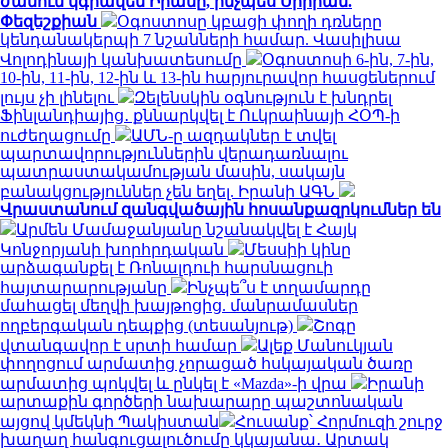
ժամում կգրավեն Իրանը, ինչպես Սիրիան.
Փեզեշքիան
Օգոստոսը կբացի փողի դռները
կենդանակերպի 7 նշանների համար. Վասիլիսա
Վոլոդինայի կանխատեսումը
Օգոստոսի 6-ին, 7-ին,
10-ին, 11-ին, 12-ին և 13-ին հարյուրավոր հասցեներում
լույս չի լինելու
Զելենսկին օգնություն է խնդրել
Ֆինլանդիայից․ քննարկվել է Ուկրաինայի ՀՕՊ-ի
ուժեղացումը
ԱՄՆ-ը ազդակներ է տվել
պարտավորություններին վերադառնալու
պատրաստակամության մասին, սակայն
բանակցություններ չեն եղել. Իրանի ԱԳՆ
Վրաստանում զանգվածային հոսանքազրկումներ են
Արմեն Մամաջանյանը նշանակվել է Հայկ
Կոնջորյանի խորհրդական
Մեսսիի կինը
արձագանքել է Ռոնալդուի հարսնացուի
հայտարարությանը
Ինչպե՞ս է տղամարդը
մահացել մեղվի խայթոցից. մանրամասներ
ողբերգական դեպքից (տեսանյութ)
Շոգը
վտանգավոր է սրտի համար
Ալեք Մանուկյան
փողոցում արմատից չորացած հսկայական ծառը
արմատից պոկվել և ընկել է «Mazda»-ի վրա
Իրանի
արտաքին գործերի նախարարը պաշտոնական
այցով կմեկնի Պակիստան
Հուսանք՝ Հորմուզի շուրջ
խաղաղ հանգուցալուծումը կկայանա․ Արտակ