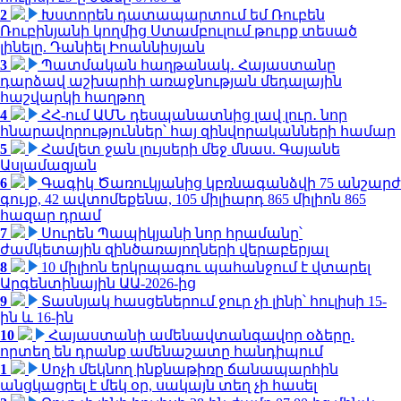
2
Խստորեն դատապարտում եմ Ռուբեն
Ռուբինյանի կողմից Ստամբուլում թուրք տեսած
լինելը. Դանիել Իոաննիսյան
3
Պատմական հաղթանակ․ Հայաստանը
դարձավ աշխարհի առաջնության մեդալային
հաշվարկի հաղթող
4
ՀՀ-ում ԱՄՆ դեսպանատնից լավ լուր․ նոր
հնարավորություններ՝ հայ զինվորականների համար
5
Համլետ ջան լույսերի մեջ մնաս. Գայանե
Ասլամազյան
6
Գագիկ Ծառուկյանից կբռնագանձվի 75 անշարժ
գույք, 42 ավտոմեքենա, 105 միլիարդ 865 միլիոն 865
հազար դրամ
7
Սուրեն Պապիկյանի նոր հրամանը՝
ժամկետային զինծառայողների վերաբերյալ
8
10 միլիոն երկրպագու պահանջում է վտարել
Արգենտինային ԱԱ-2026-ից
9
Տասնյակ հասցեներում ջուր չի լինի՝ հուլիսի 15-
ին և 16-ին
10
Հայաստանի ամենավտանգավոր օձերը.
որտեղ են դրանք ամենաշատը հանդիպում
1
Սոչի մեկնող ինքնաթիռը ճանապարհին
անցկացրել է մեկ օր, սակայն տեղ չի հասել