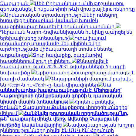
Զաքարյան
Մեծ Բրիտանիայում մի թոշակառու
գերազանցել է ինքնաթիռի թևի վրա քայլելու ռեկորդը
Արմատական տրամադրություններ ունեցող
իսրայելցի վերաբնակ կանանց խումբն
ապօրինաբար հատել է Լիբանանի սահմանը
Դերասան Կարո Հովհաննիսյանն ու կինը պարզել են
երեխայի սեռը (տեսանյութ)
Իտալիայում
տղամարդը սխալմամբ մեկ միլիոն եվրո
արժողությամբ վիճակախաղի տոմս է նետել
աղբանոցը
Ջուր հավաքեք․ բազմաթիվ
հասցեներում ջուր չի լինելու
Քննարկվել է
Կառավարության 2026–2031 թվականների ծրագրի
նախագիծը
Երիտասարդ ֆուտբոլիստը մահացել է
խաղի ժամանակ
Գեղարքունիքի մարզում բախվել
են «Jeep»-ն ու «Ford»-ը. կան վիրավորներ
Սա
աննախադեպ խայտառակություն է. Մելիքյանը՝
Կաթողիկոսի դեմ քրեական գործի և դատական
նիստի մասին (տեսանյութ)
Հրդեհ է բռնկվել
Երևանի Զաքարիա Քանաքեռցու փողոցի տներից
մեկում
Հանձնվել թուրքական ողորմածությա՞նը,
թե՞ պայքարել մինչև վերջ. Ավետիք Չալաբյանի
ուղերձը կալանավայրից
Նավագնացության խոշոր
ընկերությունները դիմել են ՄԱԿ-ին՝ Հորմուզի