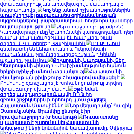
վտանգավորության առավելագույն մակարդակ է
հայտարարվել
Կոչ ենք անում իշխանություններին
առաջնորդվել բացառապես օրինականության
սկզբունքներով. բարձրաստիճան հոգեւորականների
հայտարարությունը
Ձեր առաջնորդությամբ ՀՀ
Կառավարությունը կշարունակի կառուցողական դեր
խաղալ տարածաշրջանային խաղաղության
գործում. Գուտերեշը՝ Փաշինյանին
ՌԴ ԱԳՆ-ում
գնահատել են Լեհաստանի և Ուկրաինայի
տարաձայնությունների ազդեցությունը Կիևին
աջակցության վրա
Քոչարյանի, Սարգսյանի, Տեր-
Պետրոսյանի «ինադու». էս իշխանությունը հանուն
երկրի ոչինչ չի անում (տեսանյութ)
Հայաստանի
բնակչության թիվը շուրջ 7 հազարով ավելացել է
Քիմիկոսը զգուշացրել է խոհանոցում թույլ տրվող
վտանգավոր սխալի մասին
Եթե նման
գործելակերպը շարունակվի ՌԴ-ն իր
զբոսաշրջիկներին խորհուրդ կտա չայցելել
Հայաստան. Մատվիենկո
Նոր մեղադրանք՝ Գագիկ
Ծառուկյանին. Թրամփը ընտրել է իր
իրավահաջորդին (տեսանյութ)
Ռուսաստանը
պատրաստ է շարունակել Հայաստանի
երկաթուղիների կոնցեսիոն կառավարումը. Օվերչուկ
Օլեգ Գազմանովը քննադատել է արհեստական