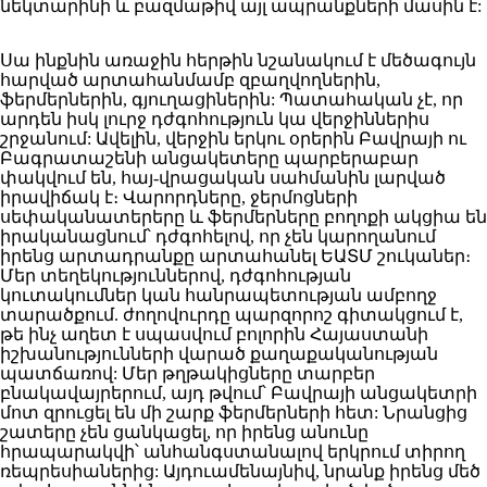
նեկտարինի և բազմաթիվ այլ ապրանքների մասին է:
Սա ինքնին առաջին հերթին նշանակում է մեծագույն
հարված արտահանմամբ զբաղվողներին,
ֆերմերներին, գյուղացիներին: Պատահական չէ, որ
արդեն իսկ լուրջ դժգոհություն կա վերջիններիս
շրջանում: Ավելին, վերջին երկու օրերին Բավրայի ու
Բագրատաշենի անցակետերը պարբերաբար
փակվում են, հայ-վրացական սահմանին լարված
իրավիճակ է։ Վարորդները, ջերմոցների
սեփականատերերը և ֆերմերները բողոքի ակցիա են
իրականացնում՝ դժգոհելով, որ չեն կարողանում
իրենց արտադրանքը արտահանել ԵԱՏՄ շուկաներ։
Մեր տեղեկություններով, դժգոհության
կուտակումներ կան հանրապետության ամբողջ
տարածքում. ժողովուրդը պարզորոշ գիտակցում է,
թե ինչ աղետ է սպասվում բոլորին Հայաստանի
իշխանությունների վարած քաղաքականության
պատճառով: Մեր թղթակիցները տարբեր
բնակավայրերում, այդ թվում՝ Բավրայի անցակետրի
մոտ զրուցել են մի շարք ֆերմերների հետ: Նրանցից
շատերը չեն ցանկացել, որ իրենց անունը
հրապարակվի՝ անհանգստանալով երկրում տիրող
ռեպրեսիաներից: Այդուամենայնիվ, նրանք իրենց մեծ