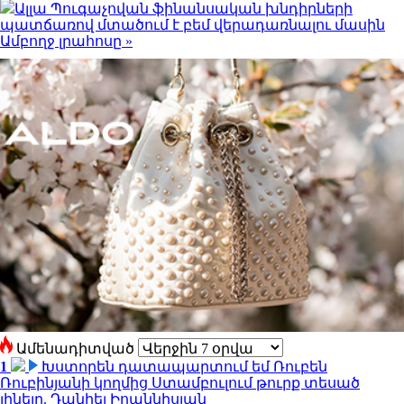
Ալլա Պուգաչովան ֆինանսական խնդիրների
պատճառով մտածում է բեմ վերադառնալու մասին
Ամբողջ լրահոսը »
Ամենադիտված
1
Խստորեն դատապարտում եմ Ռուբեն
Ռուբինյանի կողմից Ստամբուլում թուրք տեսած
լինելը. Դանիել Իոաննիսյան