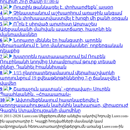
հուլիսի 29-ը ժամը 07.00-ն
3
Ռուբլին թանկացել է․ փոխարժեքն՝ այսօր
4
Չինաստանում աշխարհում առաջին անգամ
մարդուն փոխպատվաստվել է խոզի մի քանի օրգան
5
Ո՞րն է սիրված արտիստ Արտաշես
Ալեքսանյանի մահվան պատճառը. հայտնի են
մանրամասներ
6
Նորայրը մեկնել էր հանգստի, արդեն
վերադառնում է. նոր մանրամասներ՝ ողբերգական
դեպքից
7
Խստորեն դատապարտում եմ Ռուբեն
Ռուբինյանի կողմից Ստամբուլում թուրք տեսած
լինելը. Դանիել Իոաննիսյան
8
1/15 ընտրատեղամասում վերահաշվարկի
արդյունքում 19 քվեաթերթիկներից 7-ը ճանաչվել է
վավեր
9
Շառաչուն ապտակ՝ «զորավար» Սուրեն
Պապիկյանին․ «Հրապարակ»
10
Ավտոմեքենայում հայտնաբերվել է
առողջապահության նախկին նախարար, վիրաբույժ
Գագիկ Ստամբուլցյանի մարմինը
© 2011-2026 Lurer.com Մեջբերումներ անելիս ակտիվ հղումը Lurer.com-
ին պարտադիր է: Կայքի հոդվածների մասնակի կամ
ամբողջական հեռուստառադիոընթերցումն առանց Lurer.com-ին