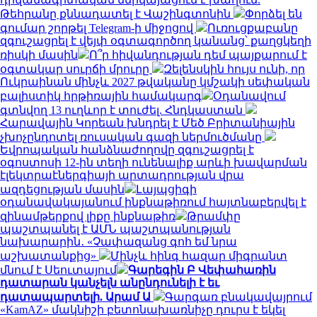
Թեհրանը քննադատել է Վաշինգտոնին
Փորձել են
գումար շորթել Telegram-ի միջոցով
Ուռուցքաբանը
զգուշացրել է վեյփ օգտագործող կանանց՝ քաղցկեղի
ռիսկի մասին
Ո՞ր հիվանդության դեմ պայքարում է
օգտակար սուրճի մրուրը
Զելենսկին հույս ունի, որ
Ուկրաինան մինչև 2027 թվականը կմշակի սեփական
բալիստիկ հրթիռային համակարգ
Օդանավում
գտնվող 13 ուղևոր է տուժել. Հնդկաստան
Հարավային Կորեան խնդրել է Մեծ Բրիտանիային
չխոչընդոտել ռուսական գազի ներմուծմանը
Եվրոպական հանձնաժողովը զգուշացրել է
օգոստոսի 12-ին տեղի ունենալիք արևի խավարման
էլեկտրաէներգիայի արտադրության վրա
ազդեցության մասին
Լայպցիգի
օդանավակայանում ինքնաթիռում հայտնաբերվել է
զինամթերքով լիքը ինքնաթիռ
Թրամփը
պաշտպանել է ԱՄՆ պաշտպանության
նախարարին․ «Չափազանց գոհ եմ նրա
աշխատանքից»
Մինչև հինգ հազար միգրանտ
մնում է Սեուտայում
Գարեգին Բ Վեփահառին
դատարան կանչելն անընդունելի է եւ
դատապարտելի. Արամ Ա
Գարգառ բնակավայրում
«KamAZ» մակնիշի բետոնախառնիչը դուրս է եկել