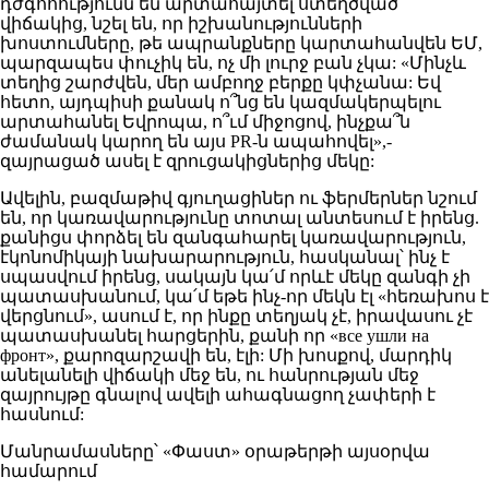
դժգոհությունն են արտահայտել ստեղծված
վիճակից, նշել են, որ իշխանությունների
խոստումները, թե ապրանքները կարտահանվեն ԵՄ,
պարզապես փուչիկ են, ոչ մի լուրջ բան չկա: «Մինչև
տեղից շարժվեն, մեր ամբողջ բերքը կփչանա: Եվ
հետո, այդպիսի քանակ ո՞նց են կազմակերպելու
արտահանել Եվրոպա, ո՞ւմ միջոցով, ինչքա՞ն
ժամանակ կարող են այս PR-ն ապահովել»,-
զայրացած ասել է զրուցակիցներից մեկը:
Ավելին, բազմաթիվ գյուղացիներ ու ֆերմերներ նշում
են, որ կառավարությունը տոտալ անտեսում է իրենց.
քանիցս փորձել են զանգահարել կառավարություն,
էկոնոմիկայի նախարարություն, հասկանալ՝ ինչ է
սպասվում իրենց, սակայն կա՛մ որևէ մեկը զանգի չի
պատասխանում, կա՛մ եթե ինչ-որ մեկն էլ «հեռախոս է
վերցնում», ասում է, որ ինքը տեղյակ չէ, իրավասու չէ
պատասխանել հարցերին, քանի որ «все ушли на
фронт», քարոզարշավի են, էլի: Մի խոսքով, մարդիկ
անելանելի վիճակի մեջ են, ու հանրության մեջ
զայրույթը գնալով ավելի ահագնացող չափերի է
հասնում:
Մանրամասները՝ «Փաստ» օրաթերթի այսօրվա
համարում