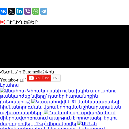
ՈՒՂԻՂ ԵԹԵՐ
Հետևե՛ք Euromedia24-ին
Youtube-ում`
Լրահոս
Անահիտ Կիրակոսյանի ու նախկին ամուսինու
թանկարժեք նվերը՝ դստեր հարսանիքին
(տեսանյութ)
Կապահովվեն 61 մանկապարտեզի
հիմնանորոգման, վերանորոգման շինարարական
աշխատանքները
Դամասկոսի արվարձանում
միկրոավտոբուսում պայթյուն է որոտացել․ երկու
մարդ զոհվել է, 13-ը՝ վիրավորվել
ԱՄՆ-ն
դիվանագիտական ներկայացում է խաղում.