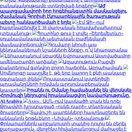
բանականությամբ ստեղծված երգերը
ԱԺ
պատգամավորի հոր հոգեհանգստին մասնակցելու
ժամանակ Գորիսի էկոպարեկային ծառայության
պետը հանկարծամահ է եղել
«Էմ Ջի»-ում
հայտնաբերվել է 38 վարչական իրավախախտում
(տեսանյութ)
Պուտինը թույլ է տվել «Շերեմետևո»
օդանավակայանի պետական բաժնեմասի
մասնավորեցումը
Գումարը կհոսի այս
կենդանակերպի նշանների ձեռքը. ո՞վ կհարստանա
Լեհաստանում կբացեն Եվրոպայում Աստվածամոր
ամենաբարձր արձանը
Ազատություն Բաքվի
բանտերում գտնվող բոլոր հայերին․ Աբրահամյան
Սոմնոլոգը պատմել է, թե երբ կարող է քնի պակասը
օգտակար լինել
Ռուսաստանում կստեղծվի
ադամանդների հղկման արդյունաբերական
կլաստեր
Իրանն ու Օմանը համաձայնել են վերսկսել
Հորմուզի նեղուցով իրականացվող նավարկությունը․
Al Arabiya
Axios․ ԱՄՆ-ում կասկածի տակ են դրել
Թրամփի խոստացած «ոսկե դարի» տնտեսական
ծրագրերը
Տավուշի պարեկները հայտնաբերել են
անկանոն երթևեկող «Նիվան» (տեսանյութ)
Փրկարարներն աղբակույտի տակից դուրս են բերել
քաղաքացուն․ վերջինս հիվանդանոցում մահացել է