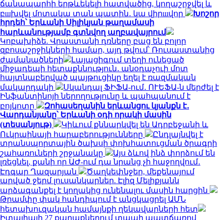
ճանապարհի երթևեկելի հատվածից, կողաշրջվել և
բшխվել մոտակա տան պատին․ կա վիրшվոր
Խոշոր
հրդեհ՝ Երևանի Սիլիկյան թաղամասի
հարևանությամբ գտնվող աղբավայրում
Կոբախիձե. Վրաստանի դռները բաց են բոլոր
զբոսաշրջիկների համար, այդ թվում՝ Ռուսաստանից
ժամանածների
Լայպցիգում տեղի ունեցած
միջադեպի հետաքննություն․ անօդաչուի մոտ
հայտնաբերված պայթուցիկը եղել է ռազմական
մակարդակի
Սկանդալ ՖԻՖԱ-ում․ ՈՒԵՖԱ-ն մերժել է
Ինֆանտինոյի ներողությունը և պահպանում է
բոյկոտը
Զոհասեղանին երևանցու կյանքն է․
Վարդանյանը՝ Երևանի օդի որակի մասին
(տեսանյութ)
Կիևում քննարկվել են Ադրբեջանի և
Ուկրաինայի հարաբերությունները
Ընդլայնվել է
տրանսպորտային ծախսի փոխհատուցման ծրագրի
շահառուների շրջանակը
Այս ձևով ինձ փորձում են
լռեցնել, քանի որ ԱԺ-ում դա նրանց չի հաջողվում․
Էդգար Ղազարյան
Ծաղկեփնջեր, մեքենայում
արված ջերմ լուսանկարներ. Էլիզ Մելիքյանն
արձագանքել է կողակից ունենալու մասին հարցին
Թրամփը փակ հանդիպում է անցկացրել ԱՄՆ
հետախուզական համայնքի ղեկավարների հետ
Իտալիայի 27 քաղաքներում տապի պատճառով