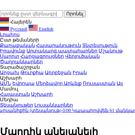
Հայերեն
Русский
English
Լրահոս
Ըստ թեմաների
Քաղաքական
Հասարակություն
Տնտեսություն
Իրավունք
Արտակարգ պատահարներ
Մշակույթ
Սպորտ
Հարցազրույցներ
Վերլուծական
Ծաղրանկարներ
Տարածաշրջան
Արցախ
Թուրքիա
Ադրբեջան
Իրան
Աշխարհ
ԱՄՆ
Եվրոպա
Մերձավոր Արևելք
Ռուսաստան
Այլ
Մամուլ
Հայաստան
Աշխարհ
Մեդիա
Տեսանյութեր
Լուսանկարներ
նիքին (տեսանյութ)
0:00
Կապահովվեն 61 մանկապար
Մարդիկ անելանելի