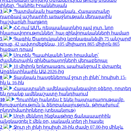
Ռուբինյանի կողմից Ստամբուլում թուրք տեսած
լինելը. Դանիել Իոաննիսյան
3
Պատմական հաղթանակ․ Հայաստանը
դարձավ աշխարհի առաջնության մեդալային
հաշվարկի հաղթող
4
ՀՀ-ում ԱՄՆ դեսպանատնից լավ լուր․ նոր
հնարավորություններ՝ հայ զինվորականների համար
5
Գագիկ Ծառուկյանից կբռնագանձվի 75 անշարժ
գույք, 42 ավտոմեքենա, 105 միլիարդ 865 միլիոն 865
հազար դրամ
6
Սուրեն Պապիկյանի նոր հրամանը՝
ժամկետային զինծառայողների վերաբերյալ
7
10 միլիոն երկրպագու պահանջում է վտարել
Արգենտինային ԱԱ-2026-ից
8
Տասնյակ հասցեներում ջուր չի լինի՝ հուլիսի 15-
ին և 16-ին
9
Հայաստանի ամենավտանգավոր օձերը. որտեղ
են դրանք ամենաշատը հանդիպում
10
Պուտինը հանդես է եկել հայտարարությամբ.
Խուզարկություն և ձերբակալություն․ թիրախում՝
ընդդիմադիրները (տեսանյութ)
1
Սոչի մեկնող ինքնաթիռը ճանապարհին
անցկացրել է մեկ օր, սակայն տեղ չի հասել
2
Ջուր չի լինի հուլիսի 28-ին ժամը 07.00-ից մինչև