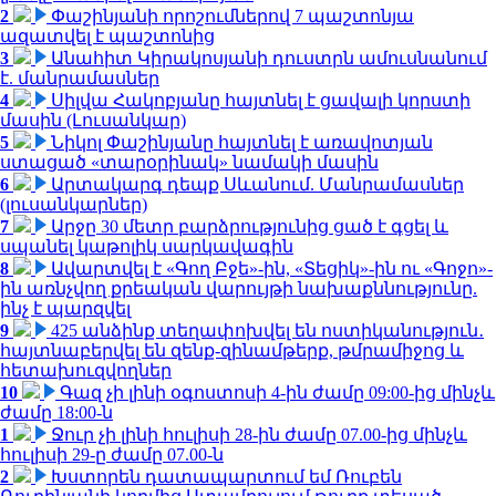
2
Փաշինյանի որոշումներով 7 պաշտոնյա
ազատվել է պաշտոնից
3
Անահիտ Կիրակոսյանի դուստրն ամուսնանում
է. մանրամասներ
4
Սիլվա Հակոբյանը հայտնել է ցավալի կորստի
մասին (Լուսանկար)
5
Նիկոլ Փաշինյանը հայտնել է առավոտյան
ստացած «տարօրինակ» նամակի մասին
6
Արտակարգ դեպք Սևանում. Մանրամասներ
(լուսանկարներ)
7
Արջը 30 մետր բարձրությունից ցած է գցել և
սպանել կաթոլիկ սարկավագին
8
Ավարտվել է «Գող Բջե»-ին, «Տեցիկ»-ին ու «Գոջո»-
ին առնչվող քրեական վարույթի նախաքննությունը.
ինչ է պարզվել
9
425 անձինք տեղափոխվել են ոստիկանություն․
հայտնաբերվել են զենք-զինամթերք, թմրամիջոց և
հետախուզվողներ
10
Գազ չի լինի օգոստոսի 4-ին ժամը 09:00-ից մինչև
ժամը 18:00-ն
1
Ջուր չի լինի հուլիսի 28-ին ժամը 07.00-ից մինչև
հուլիսի 29-ը ժամը 07.00-ն
2
Խստորեն դատապարտում եմ Ռուբեն