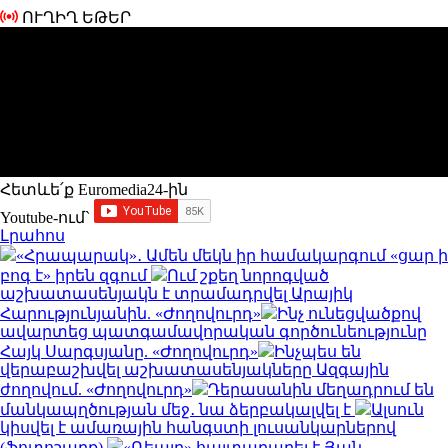
ՈՒՂԻՂ ԵԹԵՐ
Հետևե՛ք Euromedia24-ին
Youtube-ում`
Լրահոս
«Հրապարակ»․ Ամեն մեկն իր համակարգում «ցար ի
բոգ է» իրեն զգում
Ում շքեղ նորոգված
աշխատասենյակն է տրամադրվել Արայիկ
Հարությունյանին. «Ժողովուրդ»
Ինչ ունեցվածքով
ավարտեց պատգամավորական գործունեությունը
Հայկ Սարգսյանը. «Ժողովուրդ»
Ինչպես են
վերաբաշխվել աշխատասենյակները Ազգային
ժողովում. «Ժողովուրդ»
Դերասանին մեղադրում են
մանկապղծության մեջ․ նա ձերբակալվել է
Ալսուն
կիսվել է ամառային հանգստի լուսանկարներով
(ֆոտոշարք)
«Ռեալը» հայտարարել է Յան