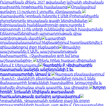
Ուկրաինան մինչև 2027 թվականը կմշակի սեփական
բալիստիկ հրթիռային համակարգ
Օդանավում
գտնվող 13 ուղևոր է տուժել. Հնդկաստան
Հարավային Կորեան խնդրել է Մեծ Բրիտանիային
չխոչընդոտել ռուսական գազի ներմուծմանը
Եվրոպական հանձնաժողովը զգուշացրել է
օգոստոսի 12-ին տեղի ունենալիք արևի խավարման
էլեկտրաէներգիայի արտադրության վրա
ազդեցության մասին
Լայպցիգի
օդանավակայանում ինքնաթիռում հայտնաբերվել է
զինամթերքով լիքը ինքնաթիռ
Թրամփը
պաշտպանել է ԱՄՆ պաշտպանության
նախարարին․ «Չափազանց գոհ եմ նրա
աշխատանքից»
Մինչև հինգ հազար միգրանտ
մնում է Սեուտայում
Գարեգին Բ Վեփահառին
դատարան կանչելն անընդունելի է եւ
դատապարտելի. Արամ Ա
Գարգառ բնակավայրում
«KamAZ» մակնիշի բետոնախառնիչը դուրս է եկել
ճանապարհի երթևեկելի հատվածից, կողաշրջվել և
բшխվել մոտակա տան պատին․ կա վիրшվոր
Խոշոր
հրդեհ՝ Երևանի Սիլիկյան թաղամասի
հարևանությամբ գտնվող աղբավայրում
Կոբախիձե. Վրաստանի դռները բաց են բոլոր
զբոսաշրջիկների համար, այդ թվում՝ Ռուսաստանից