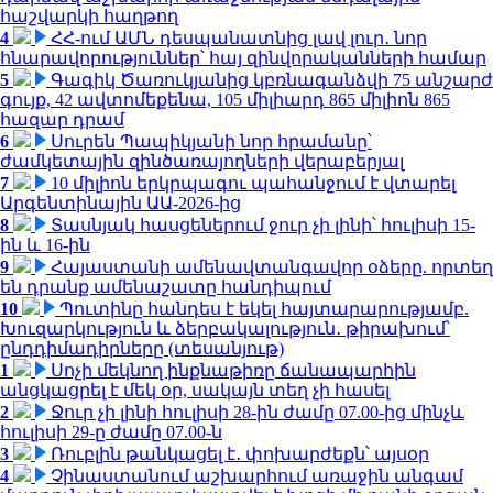
հաշվարկի հաղթող
4
ՀՀ-ում ԱՄՆ դեսպանատնից լավ լուր․ նոր
հնարավորություններ՝ հայ զինվորականների համար
5
Գագիկ Ծառուկյանից կբռնագանձվի 75 անշարժ
գույք, 42 ավտոմեքենա, 105 միլիարդ 865 միլիոն 865
հազար դրամ
6
Սուրեն Պապիկյանի նոր հրամանը՝
ժամկետային զինծառայողների վերաբերյալ
7
10 միլիոն երկրպագու պահանջում է վտարել
Արգենտինային ԱԱ-2026-ից
8
Տասնյակ հասցեներում ջուր չի լինի՝ հուլիսի 15-
ին և 16-ին
9
Հայաստանի ամենավտանգավոր օձերը. որտեղ
են դրանք ամենաշատը հանդիպում
10
Պուտինը հանդես է եկել հայտարարությամբ.
Խուզարկություն և ձերբակալություն․ թիրախում՝
ընդդիմադիրները (տեսանյութ)
1
Սոչի մեկնող ինքնաթիռը ճանապարհին
անցկացրել է մեկ օր, սակայն տեղ չի հասել
2
Ջուր չի լինի հուլիսի 28-ին ժամը 07.00-ից մինչև
հուլիսի 29-ը ժամը 07.00-ն
3
Ռուբլին թանկացել է․ փոխարժեքն՝ այսօր
4
Չինաստանում աշխարհում առաջին անգամ