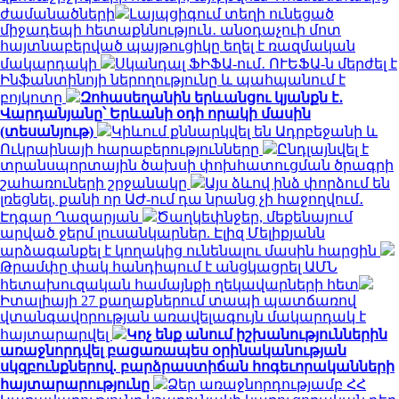
ժամանածների
Լայպցիգում տեղի ունեցած
միջադեպի հետաքննություն․ անօդաչուի մոտ
հայտնաբերված պայթուցիկը եղել է ռազմական
մակարդակի
Սկանդալ ՖԻՖԱ-ում․ ՈՒԵՖԱ-ն մերժել է
Ինֆանտինոյի ներողությունը և պահպանում է
բոյկոտը
Զոհասեղանին երևանցու կյանքն է․
Վարդանյանը՝ Երևանի օդի որակի մասին
(տեսանյութ)
Կիևում քննարկվել են Ադրբեջանի և
Ուկրաինայի հարաբերությունները
Ընդլայնվել է
տրանսպորտային ծախսի փոխհատուցման ծրագրի
շահառուների շրջանակը
Այս ձևով ինձ փորձում են
լռեցնել, քանի որ ԱԺ-ում դա նրանց չի հաջողվում․
Էդգար Ղազարյան
Ծաղկեփնջեր, մեքենայում
արված ջերմ լուսանկարներ. Էլիզ Մելիքյանն
արձագանքել է կողակից ունենալու մասին հարցին
Թրամփը փակ հանդիպում է անցկացրել ԱՄՆ
հետախուզական համայնքի ղեկավարների հետ
Իտալիայի 27 քաղաքներում տապի պատճառով
վտանգավորության առավելագույն մակարդակ է
հայտարարվել
Կոչ ենք անում իշխանություններին
առաջնորդվել բացառապես օրինականության
սկզբունքներով. բարձրաստիճան հոգեւորականների
հայտարարությունը
Ձեր առաջնորդությամբ ՀՀ