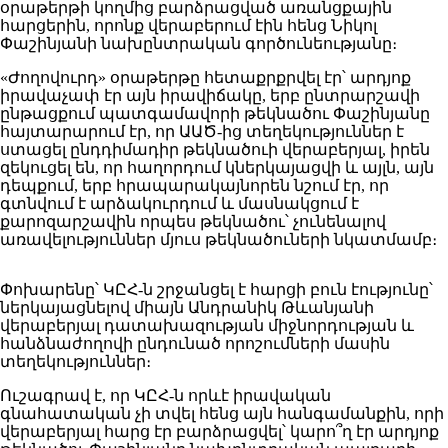
օրաթերթի կողմից բարձրացված առանցքային
հարցերին, որոնք վերաբերում էին հենց Նիկոլ
Փաշինյանի նախընտրական գործունեությանը։
«Ժողովուրդ» օրաթերթը հետաքրքրվել էր՝ արդյոք
իրավաչափ էր այն իրավիճակը, երբ ընտրարշավի
ընթացքում պատգամավորի թեկնածու Փաշինյանը
հայտարարում էր, որ ԱԱԾ-ից տեղեկություններ է
ստացել ընդդիմադիր թեկնածուի վերաբերյալ, իրեն
զեկուցել են, որ հաղորդում կներկայացվի և այլն, այն
դեպքում, երբ հրապարակայնորեն նշում էր, որ
գտնվում է արձակուրդում և մասնակցում է
քարոզարշավին որպես թեկնածու՝ չունենալով
առավելություններ մյուս թեկնածուների նկատմամբ։
Փոխարենը՝ ԿԸՀ-ն շրջանցել է հարցի բուն էությունը՝
ներկայացնելով միայն Անդրանիկ Թևանյանի
վերաբերյալ դատախազության միջնորդության և
հանձնաժողովի ընդունած որոշումների մասին
տեղեկություններ։
Ուշագրավ է, որ ԿԸՀ-ն որևէ իրավական
գնահատական չի տվել հենց այն հանգամանքին, որի
վերաբերյալ հարց էր բարձրացվել՝ կարո՞ղ էր արդյոք