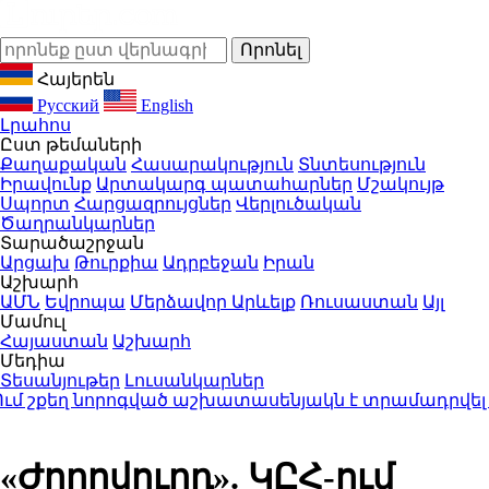
Հայերեն
Русский
English
Լրահոս
Ըստ թեմաների
Քաղաքական
Հասարակություն
Տնտեսություն
Իրավունք
Արտակարգ պատահարներ
Մշակույթ
Սպորտ
Հարցազրույցներ
Վերլուծական
Ծաղրանկարներ
Տարածաշրջան
Արցախ
Թուրքիա
Ադրբեջան
Իրան
Աշխարհ
ԱՄՆ
Եվրոպա
Մերձավոր Արևելք
Ռուսաստան
Այլ
Մամուլ
Հայաստան
Աշխարհ
Մեդիա
Տեսանյութեր
Լուսանկարներ
շքեղ նորոգված աշխատասենյակն է տրամադրվել Արայի
«Ժողովուրդ». ԿԸՀ-ում