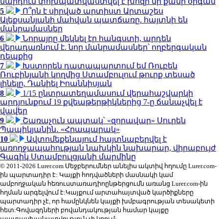
մարդուն փոխպատվաստվել է խոզի մի քանի օրգան
5
Ո՞րն է սիրված արտիստ Արտաշես
Ալեքսանյանի մահվան պատճառը. հայտնի են
մանրամասներ
6
Նորայրը մեկնել էր հանգստի, արդեն
վերադառնում է. նոր մանրամասներ՝ ողբերգական
դեպքից
7
Խստորեն դատապարտում եմ Ռուբեն
Ռուբինյանի կողմից Ստամբուլում թուրք տեսած
լինելը. Դանիել Իոաննիսյան
8
1/15 ընտրատեղամասում վերահաշվարկի
արդյունքում 19 քվեաթերթիկներից 7-ը ճանաչվել է
վավեր
9
Շառաչուն ապտակ՝ «զորավար» Սուրեն
Պապիկյանին․ «Հրապարակ»
10
Ավտոմեքենայում հայտնաբերվել է
առողջապահության նախկին նախարար, վիրաբույժ
Գագիկ Ստամբուլցյանի մարմինը
© 2011-2026 Lurer.com Մեջբերումներ անելիս ակտիվ հղումը Lurer.com-
ին պարտադիր է: Կայքի հոդվածների մասնակի կամ
ամբողջական հեռուստառադիոընթերցումն առանց Lurer.com-ին
հղման արգելվում է:Կայքում արտահայտված կարծիքները
պարտադիր չէ, որ համընկնեն կայքի խմբագրության տեսակետի
հետ:Գովազդների բովանդակության համար կայքը
պատասխանատվություն չի կրում: