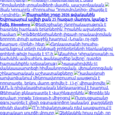
Դիոմանդեի տրանսֆերի մասին․ պաշտոնական
Յան Կոուտոն «Բորուսիա Դորտմունդից» միացել է
«Կոմոյին»
Ծայրահեղ շոգը 2026 թվականին
Եվրոպայում ավելի քան 25 հազար մարդու կյանք է
խլել. Bloomberg
Փեզեշքիանը շնորհակալություն է
հայտնել հարևան երկրներին՝ Իրանին աջակցելու
համար
Կոնֆերենցիաների լիգայի որակավորման
երրորդ փուլի առաջին խաղում «Նոան» ոչ-ոքի
խաղաց «Սյոնի» հետ
Հնդկաստանի հյուսիս-
արևելքում տեղի ունեցած ջրհեղեղների հետևանքով
զոհերի թիվը հասել է 97-ի
Անահիտ Կիրակոսյանի ու
նախկին ամուսինու թանկարժեք նվերը՝ դստեր
հարսանիքին (տեսանյութ)
Կապահովվեն 61
մանկապարտեզի հիմնանորոգման, վերանորոգման
շինարարական աշխատանքները
Դամասկոսի
արվարձանում միկրոավտոբուսում պայթյուն է
որոտացել․ երկու մարդ զոհվել է, 13-ը՝ վիրավորվել
ԱՄՆ-ն դիվանագիտական ներկայացում է խաղում.
Թեհրանը քննադատել է Վաշինգտոնին
Փորձել են
գումար շորթել Telegram-ի միջոցով
Ուռուցքաբանը
զգուշացրել է վեյփ օգտագործող կանանց՝ քաղցկեղի
ռիսկի մասին
Ո՞ր հիվանդության դեմ պայքարում է
օգտակար սուրճի մրուրը
Զելենսկին հույս ունի, որ