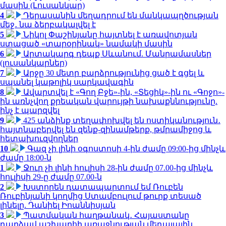
մասին (Լուսանկար)
4
Դերասանին մեղադրում են մանկապղծության
մեջ․ նա ձերբակալվել է
5
Նիկոլ Փաշինյանը հայտնել է առավոտյան
ստացած «տարօրինակ» նամակի մասին
6
Արտակարգ դեպք Սևանում. Մանրամասներ
(լուսանկարներ)
7
Արջը 30 մետր բարձրությունից ցած է գցել և
սպանել կաթոլիկ սարկավագին
8
Ավարտվել է «Գող Բջե»-ին, «Տեցիկ»-ին ու «Գոջո»-
ին առնչվող քրեական վարույթի նախաքննությունը.
ինչ է պարզվել
9
425 անձինք տեղափոխվել են ոստիկանություն․
հայտնաբերվել են զենք-զինամթերք, թմրամիջոց և
հետախուզվողներ
10
Գազ չի լինի օգոստոսի 4-ին ժամը 09:00-ից մինչև
ժամը 18:00-ն
1
Ջուր չի լինի հուլիսի 28-ին ժամը 07.00-ից մինչև
հուլիսի 29-ը ժամը 07.00-ն
2
Խստորեն դատապարտում եմ Ռուբեն
Ռուբինյանի կողմից Ստամբուլում թուրք տեսած
լինելը. Դանիել Իոաննիսյան
3
Պատմական հաղթանակ․ Հայաստանը
դարձավ աշխարհի առաջնության մեդալային