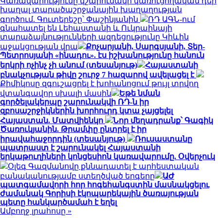
Կառավարությունը կշարունակի կառուցողական դեր
խաղալ տարածաշրջանային խաղաղության
գործում. Գուտերեշը՝ Փաշինյանին
ՌԴ ԱԳՆ-ում
գնահատել են Լեհաստանի և Ուկրաինայի
տարաձայնությունների ազդեցությունը Կիևին
աջակցության վրա
Քոչարյանի, Սարգսյանի, Տեր-
Պետրոսյանի «ինադու». էս իշխանությունը հանուն
երկրի ոչինչ չի անում (տեսանյութ)
Հայաստանի
բնակչության թիվը շուրջ 7 հազարով ավելացել է
Քիմիկոսը զգուշացրել է խոհանոցում թույլ տրվող
վտանգավոր սխալի մասին
Եթե նման
գործելակերպը շարունակվի ՌԴ-ն իր
զբոսաշրջիկներին խորհուրդ կտա չայցելել
Հայաստան. Մատվիենկո
Նոր մեղադրանք՝ Գագիկ
Ծառուկյանին. Թրամփը ընտրել է իր
իրավահաջորդին (տեսանյութ)
Ռուսաստանը
պատրաստ է շարունակել Հայաստանի
երկաթուղիների կոնցեսիոն կառավարումը. Օվերչուկ
Օլեգ Գազմանովը քննադատել է արհեստական
բանականությամբ ստեղծված երգերը
ԱԺ
պատգամավորի հոր հոգեհանգստին մասնակցելու
ժամանակ Գորիսի էկոպարեկային ծառայության
պետը հանկարծամահ է եղել
Ամբողջ լրահոսը »