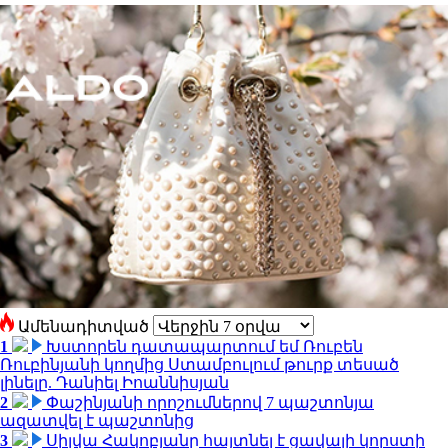
Ամենադիտված
1
Խստորեն դատապարտում եմ Ռուբեն
Ռուբինյանի կողմից Ստամբուլում թուրք տեսած
լինելը. Դանիել Իոաննիսյան
2
Փաշինյանի որոշումներով 7 պաշտոնյա
ազատվել է պաշտոնից
3
Սիլվա Հակոբյանը հայտնել է ցավալի կորստի