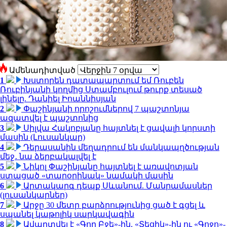
Ամենադիտված
1
Խստորեն դատապարտում եմ Ռուբեն
Ռուբինյանի կողմից Ստամբուլում թուրք տեսած
լինելը. Դանիել Իոաննիսյան
2
Փաշինյանի որոշումներով 7 պաշտոնյա
ազատվել է պաշտոնից
3
Սիլվա Հակոբյանը հայտնել է ցավալի կորստի
մասին (Լուսանկար)
4
Դերասանին մեղադրում են մանկապղծության
մեջ․ նա ձերբակալվել է
5
Նիկոլ Փաշինյանը հայտնել է առավոտյան
ստացած «տարօրինակ» նամակի մասին
6
Արտակարգ դեպք Սևանում. Մանրամասներ
(լուսանկարներ)
7
Արջը 30 մետր բարձրությունից ցած է գցել և
սպանել կաթոլիկ սարկավագին
8
Ավարտվել է «Գող Բջե»-ին, «Տեցիկ»-ին ու «Գոջո»-