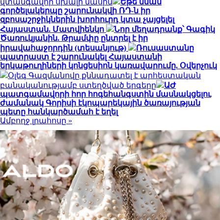
վտանգավոր սխալի մասին
Եթե նման
գործելակերպը շարունակվի ՌԴ-ն իր
զբոսաշրջիկներին խորհուրդ կտա չայցելել
Հայաստան. Մատվիենկո
Նոր մեղադրանք՝ Գագիկ
Ծառուկյանին. Թրամփը ընտրել է իր
իրավահաջորդին (տեսանյութ)
Ռուսաստանը
պատրաստ է շարունակել Հայաստանի
երկաթուղիների կոնցեսիոն կառավարումը. Օվերչուկ
Օլեգ Գազմանովը քննադատել է արհեստական
բանականությամբ ստեղծված երգերը
ԱԺ
պատգամավորի հոր հոգեհանգստին մասնակցելու
ժամանակ Գորիսի էկոպարեկային ծառայության
պետը հանկարծամահ է եղել
Ամբողջ լրահոսը »