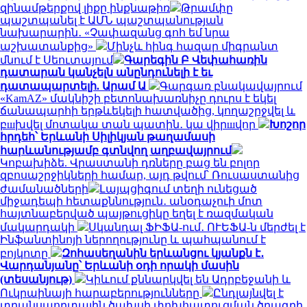
զինամթերքով լիքը ինքնաթիռ
Թրամփը
պաշտպանել է ԱՄՆ պաշտպանության
նախարարին․ «Չափազանց գոհ եմ նրա
աշխատանքից»
Մինչև հինգ հազար միգրանտ
մնում է Սեուտայում
Գարեգին Բ Վեփահառին
դատարան կանչելն անընդունելի է եւ
դատապարտելի. Արամ Ա
Գարգառ բնակավայրում
«KamAZ» մակնիշի բետոնախառնիչը դուրս է եկել
ճանապարհի երթևեկելի հատվածից, կողաշրջվել և
բшխվել մոտակա տան պատին․ կա վիրшվոր
Խոշոր
հրդեհ՝ Երևանի Սիլիկյան թաղամասի
հարևանությամբ գտնվող աղբավայրում
Կոբախիձե. Վրաստանի դռները բաց են բոլոր
զբոսաշրջիկների համար, այդ թվում՝ Ռուսաստանից
ժամանածների
Լայպցիգում տեղի ունեցած
միջադեպի հետաքննություն․ անօդաչուի մոտ
հայտնաբերված պայթուցիկը եղել է ռազմական
մակարդակի
Սկանդալ ՖԻՖԱ-ում․ ՈՒԵՖԱ-ն մերժել է
Ինֆանտինոյի ներողությունը և պահպանում է
բոյկոտը
Զոհասեղանին երևանցու կյանքն է․
Վարդանյանը՝ Երևանի օդի որակի մասին
(տեսանյութ)
Կիևում քննարկվել են Ադրբեջանի և
Ուկրաինայի հարաբերությունները
Ընդլայնվել է
տրանսպորտային ծախսի փոխհատուցման ծրագրի