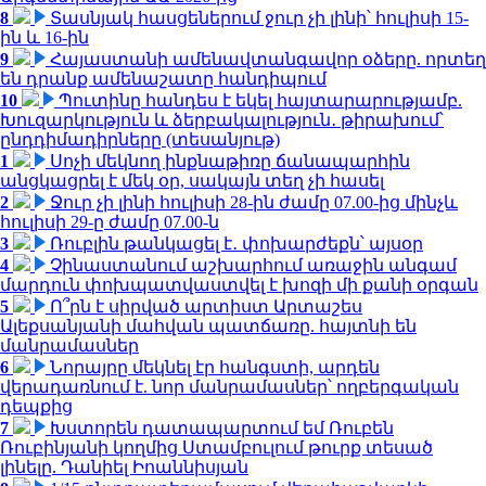
8
Տասնյակ հասցեներում ջուր չի լինի՝ հուլիսի 15-
ին և 16-ին
9
Հայաստանի ամենավտանգավոր օձերը. որտեղ
են դրանք ամենաշատը հանդիպում
10
Պուտինը հանդես է եկել հայտարարությամբ.
Խուզարկություն և ձերբակալություն․ թիրախում՝
ընդդիմադիրները (տեսանյութ)
1
Սոչի մեկնող ինքնաթիռը ճանապարհին
անցկացրել է մեկ օր, սակայն տեղ չի հասել
2
Ջուր չի լինի հուլիսի 28-ին ժամը 07.00-ից մինչև
հուլիսի 29-ը ժամը 07.00-ն
3
Ռուբլին թանկացել է․ փոխարժեքն՝ այսօր
4
Չինաստանում աշխարհում առաջին անգամ
մարդուն փոխպատվաստվել է խոզի մի քանի օրգան
5
Ո՞րն է սիրված արտիստ Արտաշես
Ալեքսանյանի մահվան պատճառը. հայտնի են
մանրամասներ
6
Նորայրը մեկնել էր հանգստի, արդեն
վերադառնում է. նոր մանրամասներ՝ ողբերգական
դեպքից
7
Խստորեն դատապարտում եմ Ռուբեն
Ռուբինյանի կողմից Ստամբուլում թուրք տեսած
լինելը. Դանիել Իոաննիսյան