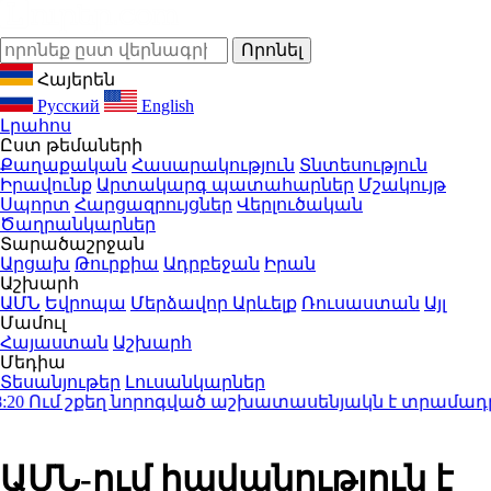
Հայերեն
Русский
English
Լրահոս
Ըստ թեմաների
Քաղաքական
Հասարակություն
Տնտեսություն
Իրավունք
Արտակարգ պատահարներ
Մշակույթ
Սպորտ
Հարցազրույցներ
Վերլուծական
Ծաղրանկարներ
Տարածաշրջան
Արցախ
Թուրքիա
Ադրբեջան
Իրան
Աշխարհ
ԱՄՆ
Եվրոպա
Մերձավոր Արևելք
Ռուսաստան
Այլ
Մամուլ
Հայաստան
Աշխարհ
Մեդիա
Տեսանյութեր
Լուսանկարներ
ւմ շքեղ նորոգված աշխատասենյակն է տրամադրվել Ա
ԱՄՆ-ում հավանություն է