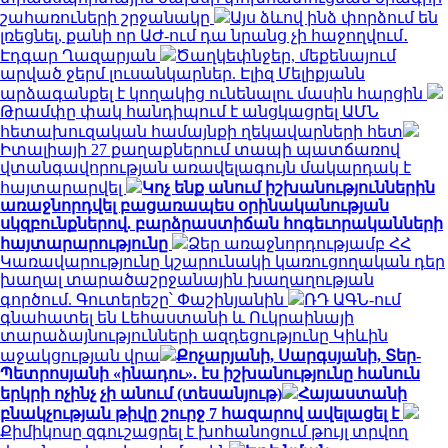
շահառուների շրջանակը
Այս ձևով ինձ փորձում են
լռեցնել, քանի որ ԱԺ-ում դա նրանց չի հաջողվում․
Էդգար Ղազարյան
Ծաղկեփնջեր, մեքենայում
արված ջերմ լուսանկարներ. Էլիզ Մելիքյանն
արձագանքել է կողակից ունենալու մասին հարցին
Թրամփը փակ հանդիպում է անցկացրել ԱՄՆ
հետախուզական համայնքի ղեկավարների հետ
Իտալիայի 27 քաղաքներում տապի պատճառով
վտանգավորության առավելագույն մակարդակ է
հայտարարվել
Կոչ ենք անում իշխանություններին
առաջնորդվել բացառապես օրինականության
սկզբունքներով. բարձրաստիճան հոգեւորականների
հայտարարությունը
Ձեր առաջնորդությամբ ՀՀ
Կառավարությունը կշարունակի կառուցողական դեր
խաղալ տարածաշրջանային խաղաղության
գործում. Գուտերեշը՝ Փաշինյանին
ՌԴ ԱԳՆ-ում
գնահատել են Լեհաստանի և Ուկրաինայի
տարաձայնությունների ազդեցությունը Կիևին
աջակցության վրա
Քոչարյանի, Սարգսյանի, Տեր-
Պետրոսյանի «ինադու». էս իշխանությունը հանուն
երկրի ոչինչ չի անում (տեսանյութ)
Հայաստանի
բնակչության թիվը շուրջ 7 հազարով ավելացել է
Քիմիկոսը զգուշացրել է խոհանոցում թույլ տրվող