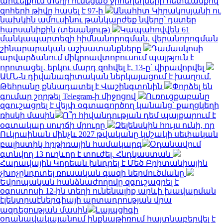
արևելքում տեղի ունեցած ջրհեղեղների հետևանքով
զոհերի թիվը հասել է 97-ի
Անահիտ Կիրակոսյանի ու
նախկին ամուսինու թանկարժեք նվերը՝ դստեր
հարսանիքին (տեսանյութ)
Կապահովվեն 61
մանկապարտեզի հիմնանորոգման, վերանորոգման
շինարարական աշխատանքները
Դամասկոսի
արվարձանում միկրոավտոբուսում պայթյուն է
որոտացել․ երկու մարդ զոհվել է, 13-ը՝ վիրավորվել
ԱՄՆ-ն դիվանագիտական ներկայացում է խաղում.
Թեհրանը քննադատել է Վաշինգտոնին
Փորձել են
գումար շորթել Telegram-ի միջոցով
Ուռուցքաբանը
զգուշացրել է վեյփ օգտագործող կանանց՝ քաղցկեղի
ռիսկի մասին
Ո՞ր հիվանդության դեմ պայքարում է
օգտակար սուրճի մրուրը
Զելենսկին հույս ունի, որ
Ուկրաինան մինչև 2027 թվականը կմշակի սեփական
բալիստիկ հրթիռային համակարգ
Օդանավում
գտնվող 13 ուղևոր է տուժել. Հնդկաստան
Հարավային Կորեան խնդրել է Մեծ Բրիտանիային
չխոչընդոտել ռուսական գազի ներմուծմանը
Եվրոպական հանձնաժողովը զգուշացրել է
օգոստոսի 12-ին տեղի ունենալիք արևի խավարման
էլեկտրաէներգիայի արտադրության վրա
ազդեցության մասին
Լայպցիգի
օդանավակայանում ինքնաթիռում հայտնաբերվել է