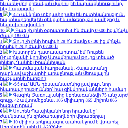
ին առնչվող քրեական վարույթի նախաքննությունը.
ինչ է պարզվել
9
425 անձինք տեղափոխվել են ոստիկանություն․
հայտնաբերվել են զենք-զինամթերք, թմրամիջոց և
հետախուզվողներ
10
Գազ չի լինի օգոստոսի 4-ին ժամը 09:00-ից մինչև
ժամը 18:00-ն
1
Ջուր չի լինի հուլիսի 28-ին ժամը 07.00-ից մինչև
հուլիսի 29-ը ժամը 07.00-ն
2
Խստորեն դատապարտում եմ Ռուբեն
Ռուբինյանի կողմից Ստամբուլում թուրք տեսած
լինելը. Դանիել Իոաննիսյան
3
Պատմական հաղթանակ․ Հայաստանը
դարձավ աշխարհի առաջնության մեդալային
հաշվարկի հաղթող
4
ՀՀ-ում ԱՄՆ դեսպանատնից լավ լուր․ նոր
հնարավորություններ՝ հայ զինվորականների համար
5
Գագիկ Ծառուկյանից կբռնագանձվի 75 անշարժ
գույք, 42 ավտոմեքենա, 105 միլիարդ 865 միլիոն 865
հազար դրամ
6
Սուրեն Պապիկյանի նոր հրամանը՝
ժամկետային զինծառայողների վերաբերյալ
7
10 միլիոն երկրպագու պահանջում է վտարել
Արգենտինային ԱԱ-2026-ից