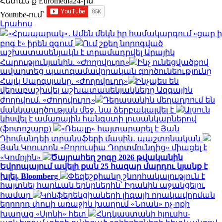
Հետևե՛ք Euromedia24-ին
Youtube-ում`
Լրահոս
«Հրապարակ»․ Ամեն մեկն իր համակարգում «ցար ի
բոգ է» իրեն զգում
Ում շքեղ նորոգված
աշխատասենյակն է տրամադրվել Արայիկ
Հարությունյանին. «Ժողովուրդ»
Ինչ ունեցվածքով
ավարտեց պատգամավորական գործունեությունը
Հայկ Սարգսյանը. «Ժողովուրդ»
Ինչպես են
վերաբաշխվել աշխատասենյակները Ազգային
ժողովում. «Ժողովուրդ»
Դերասանին մեղադրում են
մանկապղծության մեջ․ նա ձերբակալվել է
Ալսուն
կիսվել է ամառային հանգստի լուսանկարներով
(ֆոտոշարք)
«Ռեալը» հայտարարել է Յան
Դիոմանդեի տրանսֆերի մասին․ պաշտոնական
Յան Կոուտոն «Բորուսիա Դորտմունդից» միացել է
«Կոմոյին»
Ծայրահեղ շոգը 2026 թվականին
Եվրոպայում ավելի քան 25 հազար մարդու կյանք է
խլել. Bloomberg
Փեզեշքիանը շնորհակալություն է
հայտնել հարևան երկրներին՝ Իրանին աջակցելու
համար
Կոնֆերենցիաների լիգայի որակավորման
երրորդ փուլի առաջին խաղում «Նոան» ոչ-ոքի
խաղաց «Սյոնի» հետ
Հնդկաստանի հյուսիս-