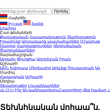
Հայերեն
Русский
English
Լրահոս
Ըստ թեմաների
Քաղաքական
Հասարակություն
Տնտեսություն
Իրավունք
Արտակարգ պատահարներ
Մշակույթ
Սպորտ
Հարցազրույցներ
Վերլուծական
Ծաղրանկարներ
Տարածաշրջան
Արցախ
Թուրքիա
Ադրբեջան
Իրան
Աշխարհ
ԱՄՆ
Եվրոպա
Մերձավոր Արևելք
Ռուսաստան
Այլ
Մամուլ
Հայաստան
Աշխարհ
Մեդիա
Տեսանյութեր
Լուսանկարներ
:11
Ինչ են կանխատեսում աստղերը մեզ համար. աստղ
Տեխնիկական վրիպա՞կ,