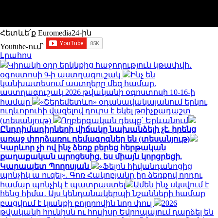
Հետևե՛ք Euromedia24-ին
Youtube-ում`
Լրահոս
Կիրակի օրը երկնքից հաջողություն կթափվի․
օգոստոսի 9-ի աստղագուշակ
Ինչ են
կանխատեսում աստղերը մեզ համար.
աստղագուշակ 2026 թվականի օգոստոսի 10-16-ի
համար
«Շերեմետևո» օդանավակայանում երկու
ուղևորուհի վազելով դուրս է եկել թռիչքադաշտ
(տեսանյութ)
Ողբերգական դեպք՝ Երևանում
Ընդդիմադիրների վիճակը նախանձելի չէ. իրենց
առաջ փորձառու դեմագոգներ են (տեսանյութ)
Կարևոր չի ով ինչ ձեռք բերեց հերթական
քաղաքական պրոցեսից, ես միայն կորցրեցի.
Կարապետ Պողոսյան
«Ֆելոն հիվանդանոցից
պոնչիկ ա ուզել». Գոռ Հակոբյանը իր ձեռքով որդու
համար պոնչիկ է պատրաստել
Ամեն ինչ սկսվում է
հենց հիմա․ Այս կենդանակերպի նշանների համար
բացվում է կյանքի բոլորովին նոր փուլ
2026
թվականի հունիսն ու հուլիսը Եվրոպայում դարձել են