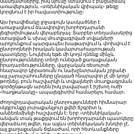
մանդատներից, իսկ մյուսը ստանում է բացարձակ
առավելություն, «տեխնիկական վրիպակ» թեզը
կորցնում է իր հավաստիությունը։
Այս իրավիճակը լրջագույն կասկածներ է
առաջացնում ձևավորվող խորհրդարանի
լեգիտիմության վերաբերյալ։ Տարբեր տեղամասերից
ստացված և սխալ մուտքագրված տվյալների
արդյունքում պարզապես խաթարվում և փոխվում է
ընտրողների իրական կամարտահայտության
պատկերը։ Նույնիսկ եթե մի կողմ դնենք մինչև
ընտրությունները տեղի ունեցած քաղաքական
իրադարձությունները, վարչական ռեսուրսի
հնարավոր կիրառումն ու նախընտրական շրջանի
այլ չարաշահումները (չնայած հնարավոր չէ մի կողմ
թողնել), բուն հաշվարկի և տվյալների մուտքագրման
գործընթացն արդեն իսկ բավարար է իշխող ուժի
«հաղթանակը» ապալեգիտիմ համարելու համար։
Ժողովրդավարական ընտրությունների հիմնարար
սկզբունքը յուրաքանչյուր քվեի ճշգրիտ և
անձեռնմխելի հաշվարկն է։ Երբ «տեխնիկական»
անվան տակ թաքցվում են խորհրդարանի պատկերը
վերաձևող թվեր, դա այլևս տեխնիկական խնդիր չէ,
այլ քաղաքական ճգնաժամ, որի հետևանքները