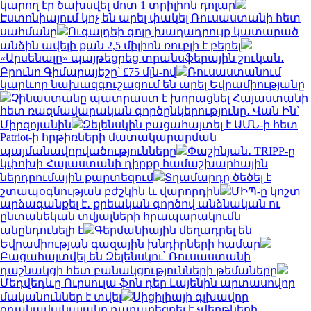
կարող էր ծախսվել մոտ 1 տրիլիոն դոլար
Էստոնիայում կոչ են արել փակել Ռուսաստանի հետ
սահմանը
Ուգալդեի գոլը խաղադրույք կատարած
անձին ավելի քան 2,5 միլիոն ռուբլի է բերել
«Արսենալը» պայթեցրեց տրանսֆերային շուկան․
Բրունո Գիմարայեշը՝ £75 մլն-ով
Ռուսաստանում
կարևոր նախազգուշացում են արել Եվրամիությանը
Չինաստանը պատրաստ է խորացնել Հայաստանի
հետ ռազմավարական գործընկերությունը․ Վան Ին՝
Միրզոյանին
Զելենսկին բացահայտել է ԱՄՆ-ի հետ
Patriot-ի հրթիռների մատակարարման
պայմանավորվածությունները
Փաշինյան․ TRIPP-ը
կփոխի Հայաստանի դիրքը համաշխարհային
ներդրումային քարտեզում
Տղամարդը ծեծել է
շտապօգնության բժշկին և վարորդին
ՄԻՊ-ը կոշտ
արձագանքել է․ քրեական գործով անձնական ու
ընտանեկան տվյալների հրապարակումն
անընդունելի է
Գերմանիային մեղադրել են
Եվրամիության գազային խնդիրների համար
Բացահայտվել են Զելենսկու՝ Ռուսաստանի
դաշնակցի հետ բանակցությունների թեմաները
Մեդվեդևը Ուրսուլա ֆոն դեր Լայենին արտասովոր
մականուններ է տվել
Սիցիլիայի գլխավոր
օդանավակայանը դադարեցրել է չվերթների