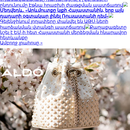
ընդունումը Էթնա հրաբխի ժայթքման պատճառով
Մեդվեդև․ «Արևմուտքը կլքի Հայաստանին, երբ այն
դադարի օգտակար լինել Ռուսաստանի դեմ»
Գելենջիկում լողափերը փակվել են ԱԹՍ-ների
հարձակման վտանգի պատճառով
Քաղաքագետը
նշել է ԵՄ-ի հետ Հայաստանի մերձեցման հնարավոր
հետևանքը
Ամբողջ լրահոսը »