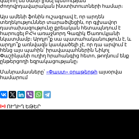
կարող են ծանր լինել պետության
ժողովրդավարական ինստիտուտների համար։
Այս ամենի ֆոնին ուշագրավ է, որ արդեն
տեղեկություններ տարածվեցին, որ գլխավոր
դատախազությունը քրեական հետապնդում է
հարուցել ԲՀԿ առաջնորդ Գագիկ Ծառուկյանի
նկատմամբ։ Արդյո՞ք սա պատահականություն է, և
արդյո՞ք առնվազն կասկածելի չէ, որ դա արվում է
հենց այս պահին՝ իրավապահներին Նիկոլ
Փաշինյանի ուղիղ հրահանգից հետո, թողնում ենք
ընթերցողի եզրակացությանը։
Մանրամասները՝
«Փաստ» օրաթերթի
այսօրվա
համարում
ՈՒՂԻՂ ԵԹԵՐ