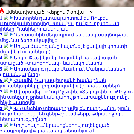
Ամենադիտված
1
Խստորեն դատապարտում եմ Ռուբեն
Ռուբինյանի կողմից Ստամբուլում թուրք տեսած
լինելը. Դանիել Իոաննիսյան
2
Դերասանին մեղադրում են մանկապղծության
մեջ․ նա ձերբակալվել է
3
Սիլվա Հակոբյանը հայտնել է ցավալի կորստի
մասին (Լուսանկար)
4
Նիկոլ Փաշինյանը հայտնել է առավոտյան
ստացած «տարօրինակ» նամակի մասին
5
Արտակարգ դեպք Սևանում. Մանրամասներ
(լուսանկարներ)
6
Հասմիկ Կարապետյանի համարձակ
լուսանկարները՝ լողավազանից (լուսանկարներ)
7
Ավարտվել է «Գող Բջե»-ին, «Տեցիկ»-ին ու «Գոջո»-
ին առնչվող քրեական վարույթի նախաքննությունը.
ինչ է պարզվել
8
425 անձինք տեղափոխվել են ոստիկանություն․
հայտնաբերվել են զենք-զինամթերք, թմրամիջոց և
հետախուզվողներ
9
Կիլիկիայում կրակոցներով ուղեկցված
«ռազբորկայի» բացառիկ տեսանյութ է