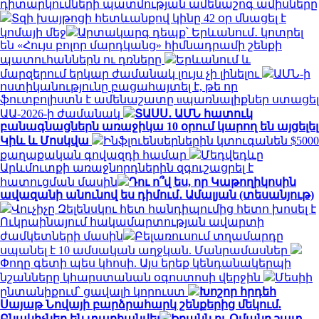
դիտարկումների պատմության ամենաշոգ ամիսները
Տզի խայթոցի հետևանքով կինը 42 օր մնացել է
կոմայի մեջ
Արտակարգ դեպք՝ Երևանում․ կոտրել
են «Հույս բոլոր մարդկանց» հիմնադրամի շենքի
պատուհաններն ու դռները
Երևանում և
մարզերում երկար ժամանակ լույս չի լինելու
ԱՄՆ-ի
ոստիկանությունը բացահայտել է, թե որ
ֆուտբոլիստն է ամենաշատը uպառնալիքներ ստացել
ԱԱ-2026-ի ժամանակ
ՏԱՍՍ․ ԱՄՆ հատուկ
բանագնացներն առաջիկա 10 օրում կարող են այցելել
Կիև և Մոսկվա
Ինֆլուենսերներին կտուգանեն $5000
քաղաքական գովազդի համար
Մեդվեդևը
Արևմուտքի առաջնորդներին զգուշացրել է
հատուցման մասին
Դու ո՞վ ես, որ Կաթողիկոսին
ավազանի անունով ես դիմում․ Ամալյան (տեսանյութ)
Վուչիչը Զելենսկու հետ հանդիպումից հետո խոսել է
Ուկրաինայում հակամարտության ավարտի
ժամկետների մասին
Բելառուսում տղամարդը
սպանել է 10 ամսական աղջկան. Մանրամասներ
Փողը գետի պես կհոսի. Այս երեք կենդանակերպի
նշանները կհարստանան օգոստոսի վերջին
Մեսիի
ընտանիքում՝ ցավալի կորուստ
Խոշոր հրդեհ
Սայաթ Նովայի բարձրահարկ շենքերից մեկում.
Բնակիչներ են տարհանվել
Իրանն ու Օմանը շատ