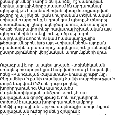
քննարկումների առիթ են դարձել։ Իշխանության
ներկայացուցիչները շտապում են արդարանալ՝
պնդելով, թե հայտնաբերված սխալ մուտքագրված
թվերը ոչ այլ ինչ են, քան սովորական տեխնիկական
վրիպակի արդյունք, և դրանցում պետք չէ փնտրել
միտումնավոր ընտրակեղծարարության տարրեր։
Գուցե հնարավոր լիներ հավատալ իշխանական այս
պնդումներին և տեղի ունեցածը վերագրել
մարդկային գործոնին կամ համակարգչային
թերացումներին, եթե այդ «վրիպակներն» այդքան
դրամատիկ և բախտորոշ ազդեցություն չունենային
ընտրությունների վերջնական արդյունքների վրա։
Ուշագրավ է, որ, այսպես կոչված, «տեխնիկական
սխալների» արդյունքում հարվածի տակ է հայտնվել
հենց «Բարգավաճ Հայաստան» կուսակցությունը։
Ընդամենը մի քանի տասնյակ ձայնի տարբերությամբ
փորձ է արվում ԲՀԿ-ին դուրս թողնել
խորհրդարանից։ Սա պարզապես
մաթեմատիկական անճշտություն չէ. սա
քաղաքական գործընթաց է, որն ուղղակիորեն
փոխում է ապագա խորհրդարանի ամբողջ
կոնֆիգուրացիան։ Երբ «սխալմունքի» արդյունքում
քաղաքական ուժերից մեկը զրկվում է