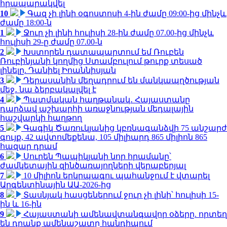
հրապարակվել
10
Գազ չի լինի օգոստոսի 4-ին ժամը 09:00-ից մինչև
ժամը 18:00-ն
1
Ջուր չի լինի հուլիսի 28-ին ժամը 07.00-ից մինչև
հուլիսի 29-ը ժամը 07.00-ն
2
Խստորեն դատապարտում եմ Ռուբեն
Ռուբինյանի կողմից Ստամբուլում թուրք տեսած
լինելը. Դանիել Իոաննիսյան
3
Դերասանին մեղադրում են մանկապղծության
մեջ․ նա ձերբակալվել է
4
Պատմական հաղթանակ․ Հայաստանը
դարձավ աշխարհի առաջնության մեդալային
հաշվարկի հաղթող
5
Գագիկ Ծառուկյանից կբռնագանձվի 75 անշարժ
գույք, 42 ավտոմեքենա, 105 միլիարդ 865 միլիոն 865
հազար դրամ
6
Սուրեն Պապիկյանի նոր հրամանը՝
ժամկետային զինծառայողների վերաբերյալ
7
10 միլիոն երկրպագու պահանջում է վտարել
Արգենտինային ԱԱ-2026-ից
8
Տասնյակ հասցեներում ջուր չի լինի՝ հուլիսի 15-
ին և 16-ին
9
Հայաստանի ամենավտանգավոր օձերը. որտեղ
են դրանք ամենաշատը հանդիպում