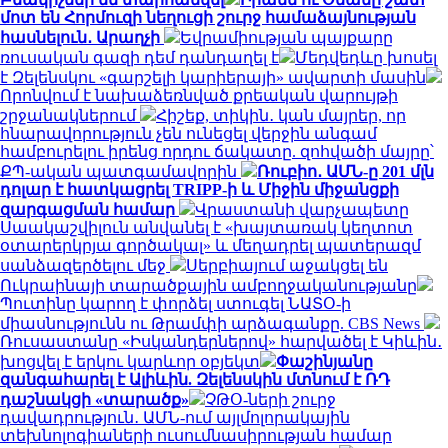
մոտ են Հորմուզի նեղուցի շուրջ համաձայնության
հասնելուն․ Արաղչի
Եվրամիության պայքարը
ռուսական գազի դեմ դանդաղել է
Մեդվեդևը խոսել
է Զելենսկու «գարշելի կարիերայի» ավարտի մասին
Որոնվում է նախաձեռնված քրեական վարույթի
շրջանակներում
Հիշեք, տիկին․ կան մայրեր, որ
հնարավորություն չեն ունեցել վերջին անգամ
համբուրելու իրենց որդու ճակատը. զոհվածի մայրը՝
ՔՊ-ական պատգամավորին
Ռուբիո․ ԱՄՆ-ը 201 մլն
դոլար է հատկացրել TRIPP-ի և Միջին միջանցքի
զարգացման համար
Վրաստանի վարչապետը
Սաակաշվիլուն անվանել է «խայտառակ կեղտոտ
օտարերկրյա գործակալ» և մեղադրել պատերազմ
սանձազերծելու մեջ
Սերբիայում աջակցել են
Ուկրաինայի տարածքային ամբողջականությանը
Պուտինը կարող է փորձել ստուգել ՆԱՏՕ-ի
միասնությունն ու Թրամփի արձագանքը. CBS News
Ռուսաստանը «Իսկանդերներով» հարվածել է Կիևին․
խոցվել է երկու կարևոր օբյեկտ
Փաշինյանը
զանգահարել է Ալիևին. Զելենսկին մտնում է ՌԴ
դաշնակցի «տարածք»
ՉԹՕ-ների շուրջ
դավադրություն․ ԱՄՆ-ում այլմոլորակային
տեխնոլոգիաների ուսումնասիրության համար