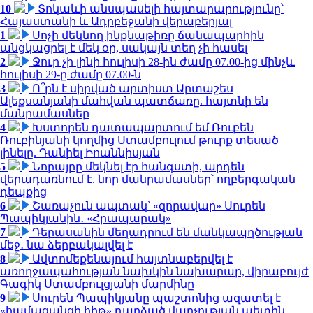
10
Տոկաևի անսպասելի հայտարարությունը՝
Հայաստանի և Ադրբեջանի վերաբերյալ
1
Սոչի մեկնող ինքնաթիռը ճանապարհին
անցկացրել է մեկ օր, սակայն տեղ չի հասել
2
Ջուր չի լինի հուլիսի 28-ին ժամը 07.00-ից մինչև
հուլիսի 29-ը ժամը 07.00-ն
3
Ո՞րն է սիրված արտիստ Արտաշես
Ալեքսանյանի մահվան պատճառը. հայտնի են
մանրամասներ
4
Խստորեն դատապարտում եմ Ռուբեն
Ռուբինյանի կողմից Ստամբուլում թուրք տեսած
լինելը. Դանիել Իոաննիսյան
5
Նորայրը մեկնել էր հանգստի, արդեն
վերադառնում է. նոր մանրամասներ՝ ողբերգական
դեպքից
6
Շառաչուն ապտակ՝ «զորավար» Սուրեն
Պապիկյանին․ «Հրապարակ»
7
Դերասանին մեղադրում են մանկապղծության
մեջ․ նա ձերբակալվել է
8
Ավտոմեքենայում հայտնաբերվել է
առողջապահության նախկին նախարար, վիրաբույժ
Գագիկ Ստամբուլցյանի մարմինը
9
Սուրեն Պապիկյանը պաշտոնից ազատել է
«համացանցի հիթ» դարձած վարչության պետին