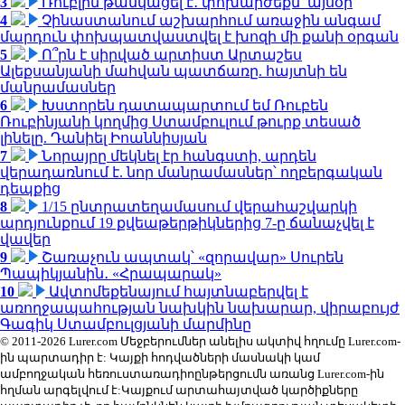
3
Ռուբլին թանկացել է․ փոխարժեքն՝ այսօր
4
Չինաստանում աշխարհում առաջին անգամ
մարդուն փոխպատվաստվել է խոզի մի քանի օրգան
5
Ո՞րն է սիրված արտիստ Արտաշես
Ալեքսանյանի մահվան պատճառը. հայտնի են
մանրամասներ
6
Խստորեն դատապարտում եմ Ռուբեն
Ռուբինյանի կողմից Ստամբուլում թուրք տեսած
լինելը. Դանիել Իոաննիսյան
7
Նորայրը մեկնել էր հանգստի, արդեն
վերադառնում է. նոր մանրամասներ՝ ողբերգական
դեպքից
8
1/15 ընտրատեղամասում վերահաշվարկի
արդյունքում 19 քվեաթերթիկներից 7-ը ճանաչվել է
վավեր
9
Շառաչուն ապտակ՝ «զորավար» Սուրեն
Պապիկյանին․ «Հրապարակ»
10
Ավտոմեքենայում հայտնաբերվել է
առողջապահության նախկին նախարար, վիրաբույժ
Գագիկ Ստամբուլցյանի մարմինը
© 2011-2026 Lurer.com Մեջբերումներ անելիս ակտիվ հղումը Lurer.com-
ին պարտադիր է: Կայքի հոդվածների մասնակի կամ
ամբողջական հեռուստառադիոընթերցումն առանց Lurer.com-ին
հղման արգելվում է:Կայքում արտահայտված կարծիքները