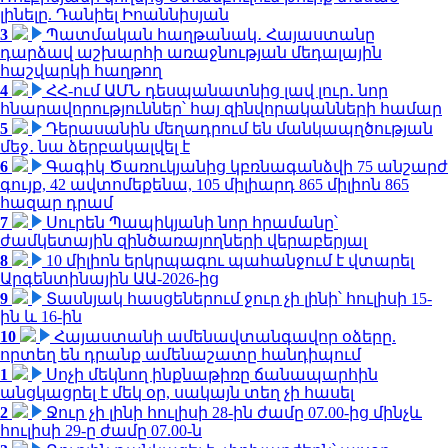
լինելը. Դանիել Իոաննիսյան
3
Պատմական հաղթանակ․ Հայաստանը
դարձավ աշխարհի առաջնության մեդալային
հաշվարկի հաղթող
4
ՀՀ-ում ԱՄՆ դեսպանատնից լավ լուր․ նոր
հնարավորություններ՝ հայ զինվորականների համար
5
Դերասանին մեղադրում են մանկապղծության
մեջ․ նա ձերբակալվել է
6
Գագիկ Ծառուկյանից կբռնագանձվի 75 անշարժ
գույք, 42 ավտոմեքենա, 105 միլիարդ 865 միլիոն 865
հազար դրամ
7
Սուրեն Պապիկյանի նոր հրամանը՝
ժամկետային զինծառայողների վերաբերյալ
8
10 միլիոն երկրպագու պահանջում է վտարել
Արգենտինային ԱԱ-2026-ից
9
Տասնյակ հասցեներում ջուր չի լինի՝ հուլիսի 15-
ին և 16-ին
10
Հայաստանի ամենավտանգավոր օձերը.
որտեղ են դրանք ամենաշատը հանդիպում
1
Սոչի մեկնող ինքնաթիռը ճանապարհին
անցկացրել է մեկ օր, սակայն տեղ չի հասել
2
Ջուր չի լինի հուլիսի 28-ին ժամը 07.00-ից մինչև
հուլիսի 29-ը ժամը 07.00-ն