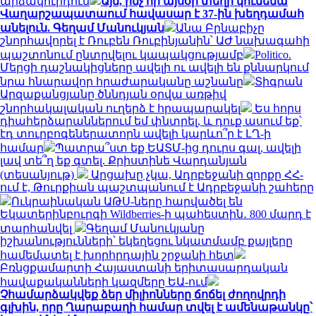
արձակուրդում
Այն, ինչ որ այսօր տեղի կունենա
Վաղարշապատաում հավասար է 37-ին խեղդամահ
անելուն. Գեղամ Մանուկյան
Անա Բրնաբիչը
շնորհավորել է Ռուբեն Ռուբինյանին՝ ԱԺ նախագահի
պաշտոնում ընտրվելու կապակցությամբ
Politico.
Մերցի դաշնակիցները ավելի ու ավելի են քննարկում
նրա հնարավոր հրաժարականը աշնանը
Տիգրան
Արզաքանցյանը ծննդյան օրվա առթիվ
շնորհակալական ուղերձ է հրապարակել
Ես հորս
դիահերձարաններում եմ փնտրել, և դուք ասում եք՝
էդ տուրբոգեներատորն ավելի կարևո՞ր է ԼՂ-ի
համար
Պատրա՞ստ եք ԵԱՏՄ-ից դուրս գալ, ավելի
լավ տե՞ղ եք գտել. Քրիստինե Վարդանյան
(տեսանյութ)
Արցախը չկա, Ադրբեջանի զորքը ՀՀ-
ում է, Թուրքիան պաշտպանում է Ադրբեջանի շահերը
Ուկրաինական ԱԹՍ-ները հարվածել են
Եկատերինբուրգի Wildberries-ի պահեստին․ 800 մարդ է
տարհանվել
Գեղամ Մանուկյանը
իշխանությունների՝ եկեղեցու նկատմամբ քայլերը
համեմատել է խորհրդային շրջանի հետ
Բռնցքամարտի Հայաստանի երիտասարդական
հավաքականների կազմերը ԵԱ-ում
Չհամարձակվեք ձեր միլիոնները ճոճել ժողովրդի
գլխին, որը Ղարաբաղի համար տվել է ամենաթանկը՝