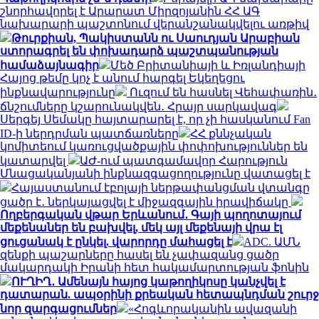
շնորհավորել է Արարատ Միրզոյանին ՀՀ ԱԳ
նախարարի պաշտոնում վերանշանակվելու առթիվ
Թուրքիան, Պակիստանն ու Սաուդյան Արաբիան
ստորագրել են փոխադարձ պաշտպանության
համաձայնագիր
Մեծ Բրիտանիայի և Իռլանդիայի
Հայոց թեմը կոչ է անում հարգել Եկեղեցու
ինքնավարությունը
Ուզում են հասնել Վեհափառին․
ճնշումները կշարունակվեն․ Հրայր սարկավագ
Սերգեյ Սեմակը հայտարարել է, որ չի հասկանում Fan
ID-ի ներդրման պատճառները
ՀՀ քննչական
կոմիտեում կառուցվածքային փոփոխություններ են
կատարվել
ԱԺ-ում պատգամավոր Հարություն
Մնացականյանի ինքնազգացողությունը վատացել է
Հայաստանում էբոլայի ներթափանցման վտանգը
ցածր է․ ներկայացվել է միջազգային իրավիճակը
Ողբերգական վթար Երևանում․ Գայի պողոտայում
մեքենաներ են բախվել, մեկ այլ մեքենայի վրա էլ
ցուցանակ է ընկել. վարորդը մահացել է
ADC. ԱՄՆ
զենքի պաշարները հասել են չափազանց ցածր
մակարդակի Իրանի հետ հակամարտության ֆոնին
ՈՒՂԻՂ․ Ամենայն հայոց կաթողիկոսը կանչվել է
դատարան. ապօրինի քրեական հետապնդման շուրջ
նոր զարգացումներ
«Հոգևորականին ավազանի