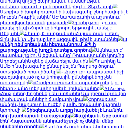
անունով կոչելը բարոյական սնանկության
ամենացայտուն դրսևորումներից է». Տեր Եսայի
Սերբիայի խորհրդարանի նախագահը շնորհավորել է
Ռուբեն Ռուբինյանին՝ ԱԺ նախագահի պաշտոնում
ընտրվելու կապակցությամբ
Իրանը թույլ չի տա
բացել դեպի Հորմուզ երկրորդ երթուղին, ասել է
Ռեզաին
4 խաղ, 0 հաղթանակ Հայաստանի հետ․
Ջոն վան՛տ Սխիպը նոր ազգային թիմ է ստանձնել
13
անձի դեմ քրեական հետապնդում՝ ՔՊ-ի
քարոզչությանը խոչընդոտելու գործով
Ակնհայտ է՝
սպառնալիք էր․ Ալեքսանյանը՝ Ռուսաստանի կողմից
Ադրբեջանին զենք վաճառելու մասին
Պուտինը և
ԱՄԷ-ի նախագահը քննարկել են Պարսից ծոցում
ստեղծված իրավիճակը
«Աչաջուր» ապրանքանիշի
գազավորված ոչ ալկոհոլային ըմպելիքները չեն
արտադրվի
«Բամբու» բար-ռեստորանից սնվելուց
հետո 3 անձ տեղափոխվել է հիվանդանոց
Al Arabiya.
Հութիները հրթիռներ են արձակել Մարիբում գտնվող
փախստականների ճամբարի վրա
Հորդառատ
անձրև, կարկուտ և ուժեղ քամի․ եղանակը կտրուկ
կփոխվի
Տիեզերական աղբը հարվածել է Լուսնին․
նոր խառնարան է առաջացել
Փաշինյան․ Երբ ասում
էին՝ Հայաստանն անհրաժեշտ չէ ոչ մեկին, մենք
սկսեցինք գործել
Տեր Մուշե քահանա Ենգիբարյան․