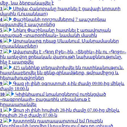
մեջ․ նա ձերբակալվել է
3
Սիլվա Հակոբյանը հայտնել է ցավալի կորստի
մասին (Լուսանկար)
4
Փաշինյանի որոշումներով 7 պաշտոնյա
ազատվել է պաշտոնից
5
Նիկոլ Փաշինյանը հայտնել է առավոտյան
ստացած «տարօրինակ» նամակի մասին
6
Արտակարգ դեպք Սևանում. Մանրամասներ
(լուսանկարներ)
7
Ավարտվել է «Գող Բջե»-ին, «Տեցիկ»-ին ու «Գոջո»-
ին առնչվող քրեական վարույթի նախաքննությունը.
ինչ է պարզվել
8
425 անձինք տեղափոխվել են ոստիկանություն․
հայտնաբերվել են զենք-զինամթերք, թմրամիջոց և
հետախուզվողներ
9
Գազ չի լինի օգոստոսի 4-ին ժամը 09:00-ից մինչև
ժամը 18:00-ն
10
Կիլիկիայում կրակոցներով ուղեկցված
«ռազբորկայի» բացառիկ տեսանյութ է
հրապարակվել
1
Ջուր չի լինի հուլիսի 28-ին ժամը 07.00-ից մինչև
հուլիսի 29-ը ժամը 07.00-ն
2
Խստորեն դատապարտում եմ Ռուբեն
Ռուբինյանի կողմից Ստամբուլում թուրք տեսած