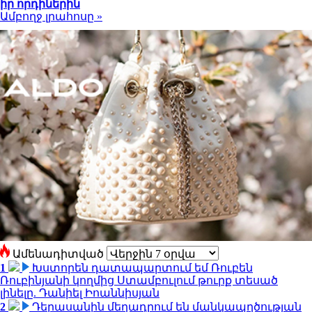
իր որդիներին
Ամբողջ լրահոսը »
Ամենադիտված
1
Խստորեն դատապարտում եմ Ռուբեն
Ռուբինյանի կողմից Ստամբուլում թուրք տեսած
լինելը. Դանիել Իոաննիսյան
2
Դերասանին մեղադրում են մանկապղծության