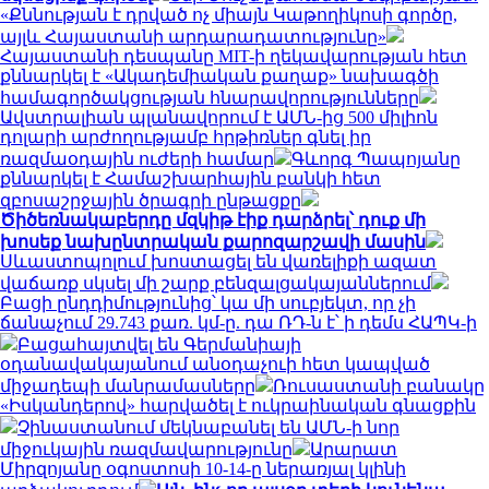
«Քննության է դրված ոչ միայն Կաթողիկոսի գործը,
այլև Հայաստանի արդարադատությունը»
Հայաստանի դեսպանը MIT-ի ղեկավարության հետ
քննարկել է «Ակադեմիական քաղաք» նախագծի
համագործակցության հնարավորությունները
Ավստրալիան պլանավորում է ԱՄՆ-ից 500 միլիոն
դոլարի արժողությամբ հրթիռներ գնել իր
ռազմաօդային ուժերի համար
Գևորգ Պապոյանը
քննարկել է Համաշխարհային բանկի հետ
զբոսաշրջային ծրագրի ընթացքը
Ծիծեռնակաբերդը մզկիթ էիք դարձրել՝ դուք մի
խոսեք նախընտրական քարոզարշավի մասին
Սևաստոպոլում խոստացել են վառելիքի ազատ
վաճառք սկսել մի շարք բենզալցակայաններում
Բացի ընդդիմությունից՝ կա մի սուբյեկտ, որ չի
ճանաչում 29.743 քառ. կմ-ը. դա ՌԴ-ն է՝ ի դեմս ՀԱՊԿ-ի
Բացահայտվել են Գերմանիայի
օդանավակայանում անօդաչուի հետ կապված
միջադեպի մանրամասները
Ռուսաստանի բանակը
«Իսկանդերով» հարվածել է ուկրաինական գնացքին
Չինաստանում մեկնաբանել են ԱՄՆ-ի նոր
միջուկային ռազմավարությունը
Արարատ
Միրզոյանը օգոստոսի 10-14-ը ներառյալ կլինի