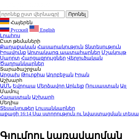
Հայերեն
Русский
English
Լրահոս
Ըստ թեմաների
Քաղաքական
Հասարակություն
Տնտեսություն
Իրավունք
Արտակարգ պատահարներ
Մշակույթ
Սպորտ
Հարցազրույցներ
Վերլուծական
Ծաղրանկարներ
Տարածաշրջան
Արցախ
Թուրքիա
Ադրբեջան
Իրան
Աշխարհ
ԱՄՆ
Եվրոպա
Մերձավոր Արևելք
Ռուսաստան
Այլ
Մամուլ
Հայաստան
Աշխարհ
Մեդիա
Տեսանյութեր
Լուսանկարներ
ացի
16:14
Սա ստորություն ու նվաստացման տեսարանն
Գյումրու կառավարման