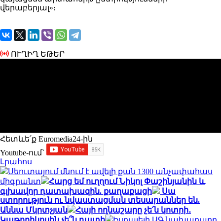
վերաբերյալ»։
ՈՒՂԻՂ ԵԹԵՐ
Հետևե՛ք Euromedia24-ին
Youtube-ում`
Լրահոս
Սեուտայում մնում է ավելի քան 1300 անչափահաս
միգրանտ
Հարց եմ ուղղում Նիկոլ Փաշինյանին և
գլխավոր դատախազին. քաղաքացի
Սա
ստորություն ու նվաստացման տեսարաններ են.
Աննա Մկրտչյան
Հայի ողնաշարը չե՛ն կոտրի․
Կաթողիկոսին չե՞ն դատի
Իսրայելի ԱԳ նախարարը