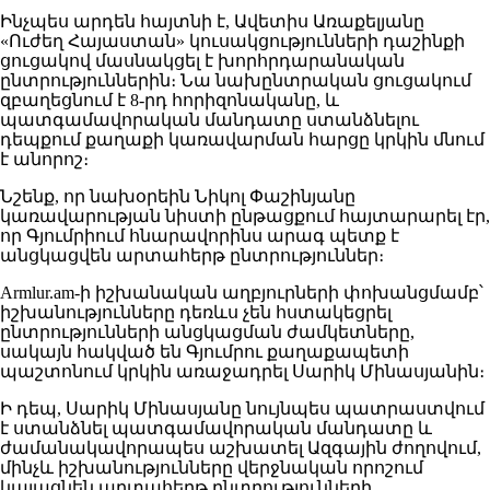
Ինչպես արդեն հայտնի է, Ավետիս Առաքելյանը
«Ուժեղ Հայաստան» կուսակցությունների դաշինքի
ցուցակով մասնակցել է խորհրդարանական
ընտրություններին։ Նա նախընտրական ցուցակում
զբաղեցնում է 8-րդ հորիզոնականը, և
պատգամավորական մանդատը ստանձնելու
դեպքում քաղաքի կառավարման հարցը կրկին մնում
է անորոշ։
Նշենք, որ նախօրեին Նիկոլ Փաշինյանը
կառավարության նիստի ընթացքում հայտարարել էր,
որ Գյումրիում հնարավորինս արագ պետք է
անցկացվեն արտահերթ ընտրություններ։
Armlur.am-ի իշխանական աղբյուրների փոխանցմամբ՝
իշխանությունները դեռևս չեն հստակեցրել
ընտրությունների անցկացման ժամկետները,
սակայն հակված են Գյումրու քաղաքապետի
պաշտոնում կրկին առաջադրել Սարիկ Մինասյանին։
Ի դեպ, Սարիկ Մինասյանը նույնպես պատրաստվում
է ստանձնել պատգամավորական մանդատը և
ժամանակավորապես աշխատել Ազգային ժողովում,
մինչև իշխանությունները վերջնական որոշում
կայացնեն արտահերթ ընտրությունների