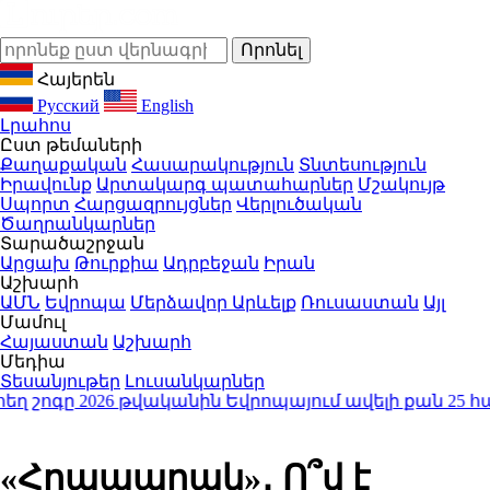
Հայերեն
Русский
English
Լրահոս
Ըստ թեմաների
Քաղաքական
Հասարակություն
Տնտեսություն
Իրավունք
Արտակարգ պատահարներ
Մշակույթ
Սպորտ
Հարցազրույցներ
Վերլուծական
Ծաղրանկարներ
Տարածաշրջան
Արցախ
Թուրքիա
Ադրբեջան
Իրան
Աշխարհ
ԱՄՆ
Եվրոպա
Մերձավոր Արևելք
Ռուսաստան
Այլ
Մամուլ
Հայաստան
Աշխարհ
Մեդիա
Տեսանյութեր
Լուսանկարներ
գը 2026 թվականին Եվրոպայում ավելի քան 25 հազար մա
«Հրապարակ»․ Ո՞վ է