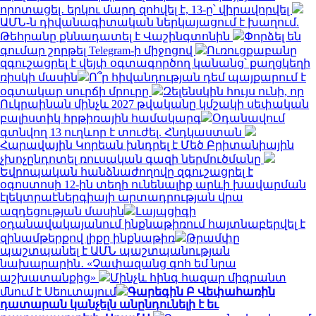
որոտացել․ երկու մարդ զոհվել է, 13-ը՝ վիրավորվել
ԱՄՆ-ն դիվանագիտական ներկայացում է խաղում.
Թեհրանը քննադատել է Վաշինգտոնին
Փորձել են
գումար շորթել Telegram-ի միջոցով
Ուռուցքաբանը
զգուշացրել է վեյփ օգտագործող կանանց՝ քաղցկեղի
ռիսկի մասին
Ո՞ր հիվանդության դեմ պայքարում է
օգտակար սուրճի մրուրը
Զելենսկին հույս ունի, որ
Ուկրաինան մինչև 2027 թվականը կմշակի սեփական
բալիստիկ հրթիռային համակարգ
Օդանավում
գտնվող 13 ուղևոր է տուժել. Հնդկաստան
Հարավային Կորեան խնդրել է Մեծ Բրիտանիային
չխոչընդոտել ռուսական գազի ներմուծմանը
Եվրոպական հանձնաժողովը զգուշացրել է
օգոստոսի 12-ին տեղի ունենալիք արևի խավարման
էլեկտրաէներգիայի արտադրության վրա
ազդեցության մասին
Լայպցիգի
օդանավակայանում ինքնաթիռում հայտնաբերվել է
զինամթերքով լիքը ինքնաթիռ
Թրամփը
պաշտպանել է ԱՄՆ պաշտպանության
նախարարին․ «Չափազանց գոհ եմ նրա
աշխատանքից»
Մինչև հինգ հազար միգրանտ
մնում է Սեուտայում
Գարեգին Բ Վեփահառին
դատարան կանչելն անընդունելի է եւ