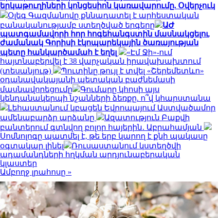
երկաթուղիների կոնցեսիոն կառավարումը. Օվերչուկ
Օլեգ Գազմանովը քննադատել է արհեստական
բանականությամբ ստեղծված երգերը
ԱԺ
պատգամավորի հոր հոգեհանգստին մասնակցելու
ժամանակ Գորիսի էկոպարեկային ծառայության
պետը հանկարծամահ է եղել
«Էմ Ջի»-ում
հայտնաբերվել է 38 վարչական իրավախախտում
(տեսանյութ)
Պուտինը թույլ է տվել «Շերեմետևո»
օդանավակայանի պետական բաժնեմասի
մասնավորեցումը
Գումարը կհոսի այս
կենդանակերպի նշանների ձեռքը. ո՞վ կհարստանա
Լեհաստանում կբացեն Եվրոպայում Աստվածամոր
ամենաբարձր արձանը
Ազատություն Բաքվի
բանտերում գտնվող բոլոր հայերին․ Աբրահամյան
Սոմնոլոգը պատմել է, թե երբ կարող է քնի պակասը
օգտակար լինել
Ռուսաստանում կստեղծվի
ադամանդների հղկման արդյունաբերական
կլաստեր
Ամբողջ լրահոսը »