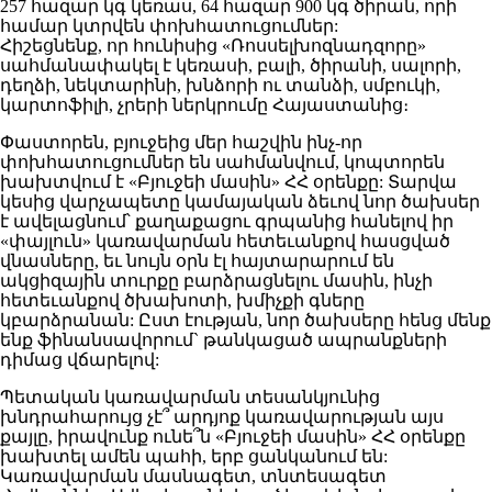
257 հազար կգ կեռաս, 64 հազար 900 կգ ծիրան, որի
համար կտրվեն փոխհատուցումներ:
Հիշեցնենք, որ հունիսից «Ռոսսելխոզնադզորը»
սահմանափակել է կեռասի, բալի, ծիրանի, սալորի,
դեղձի, նեկտարինի, խնձորի ու տանձի, սմբուկի,
կարտոֆիլի, չրերի ներկրումը Հայաստանից։
Փաստորեն, բյուջեից մեր հաշվին ինչ-որ
փոխհատուցումներ են սահմանվում, կոպտորեն
խախտվում է «Բյուջեի մասին» ՀՀ օրենքը: Տարվա
կեսից վարչապետը կամայական ձեւով նոր ծախսեր
է ավելացնում՝ քաղաքացու գրպանից հանելով իր
«փայլուն» կառավարման հետեւանքով հասցված
վնասները, եւ նույն օրն էլ հայտարարում են
ակցիզային տուրքը բարձրացնելու մասին, ինչի
հետեւանքով ծխախոտի, խմիչքի գները
կբարձրանան: Ըստ էության, նոր ծախսերը հենց մենք
ենք ֆինանսավորում` թանկացած ապրանքների
դիմաց վճարելով:
Պետական կառավարման տեսանկյունից
խնդրահարույց չէ՞ արդյոք կառավարության այս
քայլը, իրավունք ունե՞ն «Բյուջեի մասին» ՀՀ օրենքը
խախտել ամեն պահի, երբ ցանկանում են:
Կառավարման մասնագետ, տնտեսագետ