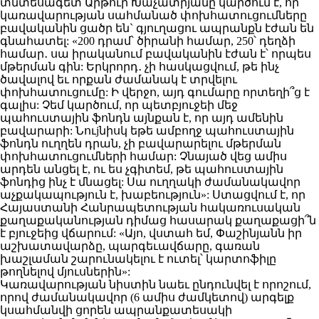
տնտեսագետ Արթուր Խաչատրյանը կարծում է, որ
կառավարության սահմանած փոխհատուցումները
բավականին ցածր են` գյուղացու ապրանքն էժան են
գնահատել: «200 դրամ՝ ծիրանի համար, 250՝ դեղձի
համար․ սա իրականում բավականին էժան է՝ որպես
մթերման գին: Երկրորդ․ չի հասկացվում, թե ինչ
ծավալով եւ որքան ժամանակ է տրվելու
փոխհատուցումը: Ի վերջո, այդ գումարը որտեղի՞ց է
գալիս: Չեմ կարծում, որ պետբյուջեի մեջ
պահուստային ֆոնդն այնքան է, որ այդ ամենին
բավարարի: Նուjնիսկ եթե ամբողջ պահուստային
ֆոնդն ուղղեն դրան, չի բավարարելու մթերման
փոխհատուցումների համար: Չնայած վեց ամիս
արդեն անցել է, ու ես չգիտեմ, թե պահուստային
ֆոնդից ինչ է մնացել: Սա ուղղակի ժամանակավոր
աչքակապություն է, խաբեություն»: Ստացվում է, որ
Հայաստանի Հանրապետության հակառուսական
քաղաքականության դիմաց հասարակ քաղաքացի՞ն
է բյուջեից վճարում: «Այո, վստահ եմ, Փաշինյանն իր
աշխատավարձը, պարգեւավճարը, գառան
խաշլաման շարունակելու է ուտել՝ կարտոֆիլը
թողնելով մյուսներին»:
Կառավարության նիստին նաեւ ընդունվել է որոշում,
որով ժամանակավոր (6 ամիս ժամկետով) արգելք
կսահմանվի ցորեն ապրանքատեսակի