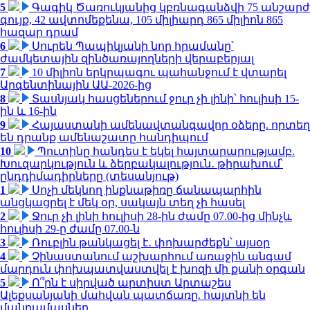
5
Գագիկ Ծառուկյանից կբռնագանձվի 75 անշարժ
գույք, 42 ավտոմեքենա, 105 միլիարդ 865 միլիոն 865
հազար դրամ
6
Սուրեն Պապիկյանի նոր հրամանը՝
ժամկետային զինծառայողների վերաբերյալ
7
10 միլիոն երկրպագու պահանջում է վտարել
Արգենտինային ԱԱ-2026-ից
8
Տասնյակ հասցեներում ջուր չի լինի՝ հուլիսի 15-
ին և 16-ին
9
Հայաստանի ամենավտանգավոր օձերը. որտեղ
են դրանք ամենաշատը հանդիպում
10
Պուտինը հանդես է եկել հայտարարությամբ.
Խուզարկություն և ձերբակալություն․ թիրախում՝
ընդդիմադիրները (տեսանյութ)
1
Սոչի մեկնող ինքնաթիռը ճանապարհին
անցկացրել է մեկ օր, սակայն տեղ չի հասել
2
Ջուր չի լինի հուլիսի 28-ին ժամը 07.00-ից մինչև
հուլիսի 29-ը ժամը 07.00-ն
3
Ռուբլին թանկացել է․ փոխարժեքն՝ այսօր
4
Չինաստանում աշխարհում առաջին անգամ
մարդուն փոխպատվաստվել է խոզի մի քանի օրգան
5
Ո՞րն է սիրված արտիստ Արտաշես
Ալեքսանյանի մահվան պատճառը. հայտնի են
մանրամասներ