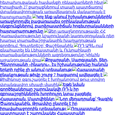
հետախուզական համայնքի ղեկավարների հետ
Իտալիայի 27 քաղաքներում տապի պատճառով
վտանգավորության առավելագույն մակարդակ է
հայտարարվել
Կոչ ենք անում իշխանություններին
առաջնորդվել բացառապես օրինականության
սկզբունքներով. բարձրաստիճան հոգեւորականների
հայտարարությունը
Ձեր առաջնորդությամբ ՀՀ
Կառավարությունը կշարունակի կառուցողական դեր
խաղալ տարածաշրջանային խաղաղության
գործում. Գուտերեշը՝ Փաշինյանին
ՌԴ ԱԳՆ-ում
գնահատել են Լեհաստանի և Ուկրաինայի
տարաձայնությունների ազդեցությունը Կիևին
աջակցության վրա
Քոչարյանի, Սարգսյանի, Տեր-
Պետրոսյանի «ինադու». էս իշխանությունը հանուն
երկրի ոչինչ չի անում (տեսանյութ)
Հայաստանի
բնակչության թիվը շուրջ 7 հազարով ավելացել է
Քիմիկոսը զգուշացրել է խոհանոցում թույլ տրվող
վտանգավոր սխալի մասին
Եթե նման
գործելակերպը շարունակվի ՌԴ-ն իր
զբոսաշրջիկներին խորհուրդ կտա չայցելել
Հայաստան. Մատվիենկո
Նոր մեղադրանք՝ Գագիկ
Ծառուկյանին. Թրամփը ընտրել է իր
իրավահաջորդին (տեսանյութ)
Ռուսաստանը
պատրաստ է շարունակել Հայաստանի