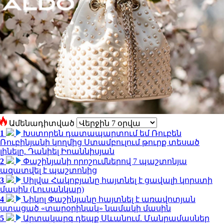
Ամենադիտված
1
Խստորեն դատապարտում եմ Ռուբեն
Ռուբինյանի կողմից Ստամբուլում թուրք տեսած
լինելը. Դանիել Իոաննիսյան
2
Փաշինյանի որոշումներով 7 պաշտոնյա
ազատվել է պաշտոնից
3
Սիլվա Հակոբյանը հայտնել է ցավալի կորստի
մասին (Լուսանկար)
4
Նիկոլ Փաշինյանը հայտնել է առավոտյան
ստացած «տարօրինակ» նամակի մասին
5
Արտակարգ դեպք Սևանում. Մանրամասներ