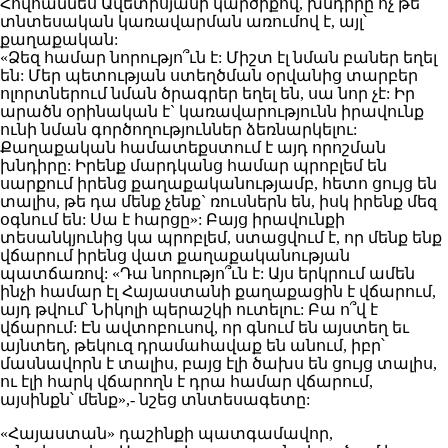
Հովհաննես Ավետիսյանի կարծիքով, խնդիրը ոչ թե
տնտեսական կառավարման առումով է, այլ՝
քաղաքական:
«Ձեզ համար նորությո՞ւն է: Միշտ էլ նման բաներ եղել
են: Մեր պետության ստեղծման օրվանից տարբեր
ոլորտներում նման ծրագրեր եղել են, սա նոր չէ: Իր
արածն օրինական է` կառավարությունն իրավունք
ունի նման գործողություններ ձեռնարկելու:
Քաղաքական համատեքստում է այդ որոշման
խնդիրը: Իրենք մարդկանց համար պրոբլեմ են
սարքում իրենց քաղաքականությամբ, հետո ցույց են
տալիս, թե դա մենք չենք` ռուսներն են, իսկ իրենք մեզ
օգնում են: Սա է հարցը»: Բայց իրավունքի
տեսանկյունից կա պրոբլեմ, ստացվում է, որ մենք ենք
վճարում իրենց վատ քաղաքականության
պատճառով: «Դա նորությո՞ւն է: Այս երկրում ամեն
ինչի համար էլ Հայաստանի քաղաքացին է վճարում,
այդ թվում՝ Նիկոլի պերաշկի ուտելու: Բա ո՞վ է
վճարում: Էն ավտոբուսով, որ գնում են այստեղ եւ
այնտեղ, թեկուզ դրամահավաք են անում, իբր՝
մասնավորն է տալիս, բայց էլի ծախս են ցույց տալիս,
ու էլի հարկ վճարողն է դրա համար վճարում,
այսինքն՝ մենք»,- նշեց տնտեսագետը:
«Հայաստան» դաշինքի պատգամավոր,