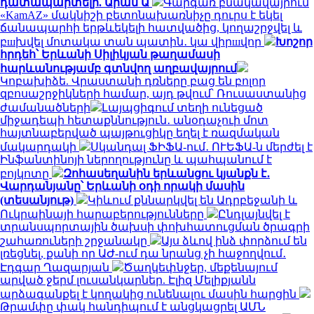
դատապարտելի. Արամ Ա
Գարգառ բնակավայրում
«KamAZ» մակնիշի բետոնախառնիչը դուրս է եկել
ճանապարհի երթևեկելի հատվածից, կողաշրջվել և
բшխվել մոտակա տան պատին․ կա վիրшվոր
Խոշոր
հրդեհ՝ Երևանի Սիլիկյան թաղամասի
հարևանությամբ գտնվող աղբավայրում
Կոբախիձե. Վրաստանի դռները բաց են բոլոր
զբոսաշրջիկների համար, այդ թվում՝ Ռուսաստանից
ժամանածների
Լայպցիգում տեղի ունեցած
միջադեպի հետաքննություն․ անօդաչուի մոտ
հայտնաբերված պայթուցիկը եղել է ռազմական
մակարդակի
Սկանդալ ՖԻՖԱ-ում․ ՈՒԵՖԱ-ն մերժել է
Ինֆանտինոյի ներողությունը և պահպանում է
բոյկոտը
Զոհասեղանին երևանցու կյանքն է․
Վարդանյանը՝ Երևանի օդի որակի մասին
(տեսանյութ)
Կիևում քննարկվել են Ադրբեջանի և
Ուկրաինայի հարաբերությունները
Ընդլայնվել է
տրանսպորտային ծախսի փոխհատուցման ծրագրի
շահառուների շրջանակը
Այս ձևով ինձ փորձում են
լռեցնել, քանի որ ԱԺ-ում դա նրանց չի հաջողվում․
Էդգար Ղազարյան
Ծաղկեփնջեր, մեքենայում
արված ջերմ լուսանկարներ. Էլիզ Մելիքյանն
արձագանքել է կողակից ունենալու մասին հարցին
Թրամփը փակ հանդիպում է անցկացրել ԱՄՆ