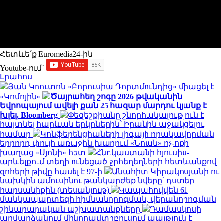
Հետևե՛ք Euromedia24-ին
Youtube-ում`
Լրահոս
Յան Կոուտոն «Բորուսիա Դորտմունդից» միացել է
«Կոմոյին»
Ծայրահեղ շոգը 2026 թվականին
Եվրոպայում ավելի քան 25 հազար մարդու կյանք է
խլել. Bloomberg
Փեզեշքիանը շնորհակալություն է
հայտնել հարևան երկրներին՝ Իրանին աջակցելու
համար
Կոնֆերենցիաների լիգայի որակավորման
երրորդ փուլի առաջին խաղում «Նոան» ոչ-ոքի
խաղաց «Սյոնի» հետ
Հնդկաստանի հյուսիս-
արևելքում տեղի ունեցած ջրհեղեղների հետևանքով
զոհերի թիվը հասել է 97-ի
Անահիտ Կիրակոսյանի ու
նախկին ամուսինու թանկարժեք նվերը՝ դստեր
հարսանիքին (տեսանյութ)
Կապահովվեն 61
մանկապարտեզի հիմնանորոգման, վերանորոգման
շինարարական աշխատանքները
Դամասկոսի
արվարձանում միկրոավտոբուսում պայթյուն է