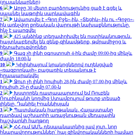
(լուսանկարներ)
6
Արջը 30 մետր բարձրությունից ցած է գցել և
սպանել կաթոլիկ սարկավագին
7
Ավարտվել է «Գող Բջե»-ին, «Տեցիկ»-ին ու «Գոջո»-
ին առնչվող քրեական վարույթի նախաքննությունը.
ինչ է պարզվել
8
425 անձինք տեղափոխվել են ոստիկանություն․
հայտնաբերվել են զենք-զինամթերք, թմրամիջոց և
հետախուզվողներ
9
Գազ չի լինի օգոստոսի 4-ին ժամը 09:00-ից մինչև
ժամը 18:00-ն
10
Կիլիկիայում կրակոցներով ուղեկցված
«ռազբորկայի» բացառիկ տեսանյութ է
հրապարակվել
1
Ջուր չի լինի հուլիսի 28-ին ժամը 07.00-ից մինչև
հուլիսի 29-ը ժամը 07.00-ն
2
Խստորեն դատապարտում եմ Ռուբեն
Ռուբինյանի կողմից Ստամբուլում թուրք տեսած
լինելը. Դանիել Իոաննիսյան
3
Պատմական հաղթանակ․ Հայաստանը
դարձավ աշխարհի առաջնության մեդալային
հաշվարկի հաղթող
4
ՀՀ-ում ԱՄՆ դեսպանատնից լավ լուր․ նոր
հնարավորություններ՝ հայ զինվորականների համար