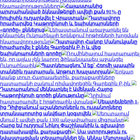
հնարավորությունները
Հայաստանից
արտահանված ձկնամթերքի ավելի քան 91%-ը
հուլիսին ուղարկվել է Վրաստան
Դատավորը
հրաժարվեց Կաթողիկոսի և եպիսկոպոսների
«գործը» քննելուց
Լեհաստանում առաջարկել են
քննարկել Ուկրաինայի երկնքում հրթիռների խոցման
հնարավորությունը
Դատավոր Հակոբ Մանուկյանը
հրաժարվել է քննել Գարեգին Բ-ի և վեց
եպիսկոպոսների գործը
Ռումինիայում հայտարարել
են, որ այլևս չեն կարող ֆինանսապես աջակցել
Ուկրաինային
Պատկերացնու՞մ եք՝ Հռոմի պապին
տանեին դատարան. Արթուր Խաչատրյան
Երկար
կյանք տուր Հայրապետին․ քաղաքացիները
դատարանի բակում դիմավորեցին Գարեգին Բ-ին
Դատարանում մեկնարկել է Ամենայն Հայոց
Կաթողիկոսի գործի քննությունը
Ղրիմում
հայտարարվել է հրթիռային վտանգ
Սեպտեմբերի 1-
ից Դիլիջանում աշակերտներն ու ուսանողները
տրանսպորտից անվճար կօգտվեն
Սեուտայում
մնում է ավելի քան 1300 անչափահաս միգրանտ
Հարց եմ ուղղում Նիկոլ Փաշինյանին և գլխավոր
դատախազին. քաղաքացի
Սա ստորություն ու
նվաստացման տեսարաններ են. Աննա Մկրտչյան