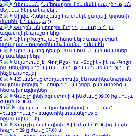
2
Դերասանին մեղադրում են մանկապղծության
մեջ․ նա ձերբակալվել է
3
Սիլվա Հակոբյանը հայտնել է ցավալի կորստի
մասին (Լուսանկար)
4
Փաշինյանի որոշումներով 7 պաշտոնյա
ազատվել է պաշտոնից
5
Նիկոլ Փաշինյանը հայտնել է առավոտյան
ստացած «տարօրինակ» նամակի մասին
6
Արտակարգ դեպք Սևանում. Մանրամասներ
(լուսանկարներ)
7
Ավարտվել է «Գող Բջե»-ին, «Տեցիկ»-ին ու «Գոջո»-
ին առնչվող քրեական վարույթի նախաքննությունը.
ինչ է պարզվել
8
425 անձինք տեղափոխվել են ոստիկանություն․
հայտնաբերվել են զենք-զինամթերք, թմրամիջոց և
հետախուզվողներ
9
Գազ չի լինի օգոստոսի 4-ին ժամը 09:00-ից մինչև
ժամը 18:00-ն
10
Կիլիկիայում կրակոցներով ուղեկցված
«ռազբորկայի» բացառիկ տեսանյութ է
հրապարակվել
1
Ջուր չի լինի հուլիսի 28-ին ժամը 07.00-ից մինչև
հուլիսի 29-ը ժամը 07.00-ն