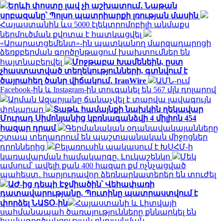
Երևի փոստը լավ չի աշխատում․ Նաթան
սրբազանը՝ Պոլսո պատրիարքի լռության մասին
Հայաստանին ևս 5000 էլեկտրոմոբիլի անմաքս
ներմուծման քվոտա է հատկացվել
«Արարատցեմենտ»-ին պատկանող մարզադպրոցի
ձեռքբերման գործընթացում խախտումներ են
հայտնաբերվել
Մոջթաբա Խամենեին, ըստ
չհաստատված տեղեկությունների, գտնվում է
ծայրահեղ ծանր վիճակում․ IranWire
ԱՄՆ-ում
Facebook-ին և Instagram-ին տուգանել են 567 մլն դոլարով
Արման Ազարյանը ճանաչվել է տարվա լավագույն
փրկարար
Տաթև համայնքի նախկին ղեկավար
Մուրադ Սիմոնյանից կբռնագանձվի 4 միլիոն 454
հազար դրամ
Գերմանական օդանավակայանները
շտապ տեղադրում են պաշտպանական միջոցներ
դրոններից
Բելառուսին պակասում է ԽՍՀՄ-ի
կառավարման համակարգը. Լուկաշենկո
Մեկ
ամսում՝ ավելի քան 400 հազար քմ ոչնչացված
պահեստ․ հարյուրավոր ձեռնարկատերեր են տուժել
ԱԺ-ից դեպի Էջմիածին՝ Վեհափառի
դատավարությանը. Պուտինը պատրաստվում է
փորձել ՆԱՏՕ-ին
Հայաստանի և Լիտվայի
սահմանապահ ծառայությունները քննարկել են
համագործակցության ընդլայնման