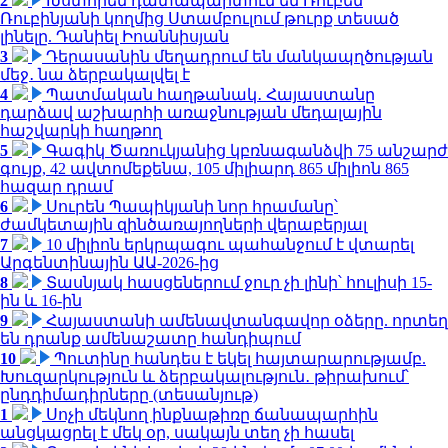
2
Խստորեն դատապարտում եմ Ռուբեն
Ռուբինյանի կողմից Ստամբուլում թուրք տեսած
լինելը. Դանիել Իոաննիսյան
3
Դերասանին մեղադրում են մանկապղծության
մեջ․ նա ձերբակալվել է
4
Պատմական հաղթանակ․ Հայաստանը
դարձավ աշխարհի առաջնության մեդալային
հաշվարկի հաղթող
5
Գագիկ Ծառուկյանից կբռնագանձվի 75 անշարժ
գույք, 42 ավտոմեքենա, 105 միլիարդ 865 միլիոն 865
հազար դրամ
6
Սուրեն Պապիկյանի նոր հրամանը՝
ժամկետային զինծառայողների վերաբերյալ
7
10 միլիոն երկրպագու պահանջում է վտարել
Արգենտինային ԱԱ-2026-ից
8
Տասնյակ հասցեներում ջուր չի լինի՝ հուլիսի 15-
ին և 16-ին
9
Հայաստանի ամենավտանգավոր օձերը. որտեղ
են դրանք ամենաշատը հանդիպում
10
Պուտինը հանդես է եկել հայտարարությամբ.
Խուզարկություն և ձերբակալություն․ թիրախում՝
ընդդիմադիրները (տեսանյութ)
1
Սոչի մեկնող ինքնաթիռը ճանապարհին
անցկացրել է մեկ օր, սակայն տեղ չի հասել