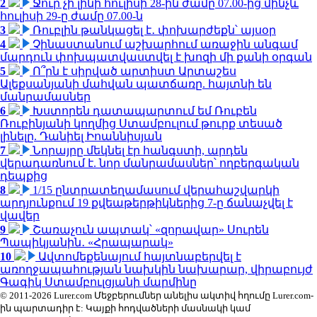
2
Ջուր չի լինի հուլիսի 28-ին ժամը 07.00-ից մինչև
հուլիսի 29-ը ժամը 07.00-ն
3
Ռուբլին թանկացել է․ փոխարժեքն՝ այսօր
4
Չինաստանում աշխարհում առաջին անգամ
մարդուն փոխպատվաստվել է խոզի մի քանի օրգան
5
Ո՞րն է սիրված արտիստ Արտաշես
Ալեքսանյանի մահվան պատճառը. հայտնի են
մանրամասներ
6
Խստորեն դատապարտում եմ Ռուբեն
Ռուբինյանի կողմից Ստամբուլում թուրք տեսած
լինելը. Դանիել Իոաննիսյան
7
Նորայրը մեկնել էր հանգստի, արդեն
վերադառնում է. նոր մանրամասներ՝ ողբերգական
դեպքից
8
1/15 ընտրատեղամասում վերահաշվարկի
արդյունքում 19 քվեաթերթիկներից 7-ը ճանաչվել է
վավեր
9
Շառաչուն ապտակ՝ «զորավար» Սուրեն
Պապիկյանին․ «Հրապարակ»
10
Ավտոմեքենայում հայտնաբերվել է
առողջապահության նախկին նախարար, վիրաբույժ
Գագիկ Ստամբուլցյանի մարմինը
© 2011-2026 Lurer.com Մեջբերումներ անելիս ակտիվ հղումը Lurer.com-
ին պարտադիր է: Կայքի հոդվածների մասնակի կամ