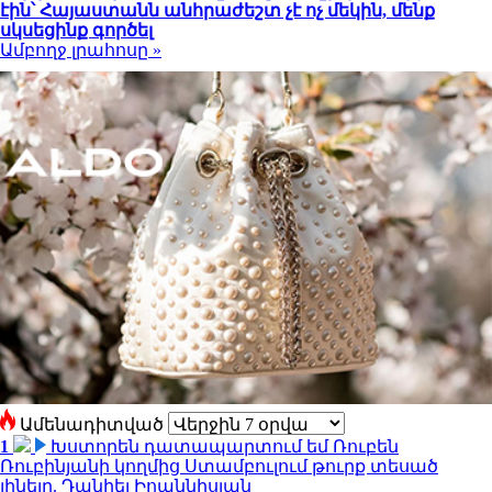
էին՝ Հայաստանն անհրաժեշտ չէ ոչ մեկին, մենք
սկսեցինք գործել
Ամբողջ լրահոսը »
Ամենադիտված
1
Խստորեն դատապարտում եմ Ռուբեն
Ռուբինյանի կողմից Ստամբուլում թուրք տեսած
լինելը. Դանիել Իոաննիսյան