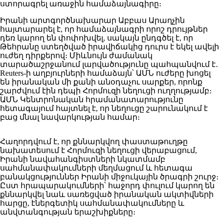
ստորագրել առաջին համաձայնագիրը։
Իրանի արտգործնախարար Աբբաս Արաղչին
հայտարարել է, որ համաձայնագրի որոշ դրույթներ
դեռ կարող են փոփոխվել, սակայն ընդգծել է, որ
Թեհրանը ստեղծված իրավիճակից դուրս է եկել ավելի
ուժեղ դիրքերով։ Միևնույն ժամանակ
տարածաշրջանում լարվածությունը պահպանվում է․
Reuters-ի աղբյուրների համաձայն՝ ԱՄՆ ուժերը խոցել
են իրանական մի քանի անօդաչու սարքեր, որոնք
շարժվում էին դեպի Հորմուզի նեղուցի ուղղությամբ։
ԱՄՆ Կենտրոնական հրամանատարությունը
հետագայում հայտնել է, որ նեղուցը շարունակում է
բաց մնալ նավարկության համար։
Հաղորդվում է, որ քննարկվող փաստաթուղթը
նախատեսում է Հորմուզի նեղուցի վերաբացում,
Իրանի նավահանգիստների նկատմամբ
սահմանափակումների մեղմացում և հետագա
բանակցություններ Իրանի միջուկային ծրագրի շուրջ։
Ըստ հրապարակումների՝ հաջորդ փուլում կարող են
քննարկվել նաև սառեցված իրանական ակտիվների
հարցը, էներգետիկ սահմանափակումները և
անվտանգության երաշխիքները։