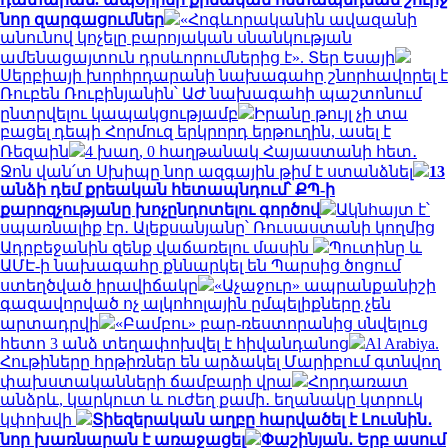
նոր զարգացումներ
«Հոգևորականին ավազանի
անունով կոչելը բարոյական սնանկության
ամենացայտուն դրսևորումներից է». Տեր Եսայի
Սերբիայի խորհրդարանի նախագահը շնորհավորել է
Ռուբեն Ռուբինյանին՝ ԱԺ նախագահի պաշտոնում
ընտրվելու կապակցությամբ
Իրանը թույլ չի տա
բացել դեպի Հորմուզ երկրորդ երթուղին, ասել է
Ռեզաին
4 խաղ, 0 հաղթանակ Հայաստանի հետ․
Ջոն վան՛տ Սխիպը նոր ազգային թիմ է ստանձնել
13
անձի դեմ քրեական հետապնդում՝ ՔՊ-ի
քարոզչությանը խոչընդոտելու գործով
Ակնհայտ է՝
սպառնալիք էր․ Ալեքսանյանը՝ Ռուսաստանի կողմից
Ադրբեջանին զենք վաճառելու մասին
Պուտինը և
ԱՄԷ-ի նախագահը քննարկել են Պարսից ծոցում
ստեղծված իրավիճակը
«Աչաջուր» ապրանքանիշի
գազավորված ոչ ալկոհոլային ըմպելիքները չեն
արտադրվի
«Բամբու» բար-ռեստորանից սնվելուց
հետո 3 անձ տեղափոխվել է հիվանդանոց
Al Arabiya.
Հութիները հրթիռներ են արձակել Մարիբում գտնվող
փախստականների ճամբարի վրա
Հորդառատ
անձրև, կարկուտ և ուժեղ քամի․ եղանակը կտրուկ
կփոխվի
Տիեզերական աղբը հարվածել է Լուսնին․
նոր խառնարան է առաջացել
Փաշինյան․ Երբ ասում