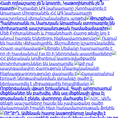
Հայի ողնաշարը չե՛ն կոտրի․ Կաթողիկոսին չե՞ն
դատի
Իսրայելի ԱԳ նախարարը շնորհավորել է
Արարատ Միրզոյանին ՀՀ ԱԳ նախարարի
պաշտոնում վերանշանակվելու առթիվ
Թուրքիան,
Պակիստանն ու Սաուդյան Արաբիան ստորագրել են
փոխադարձ պաշտպանության համաձայնագիր
Մեծ Բրիտանիայի և Իռլանդիայի Հայոց թեմը կոչ է
անում հարգել Եկեղեցու ինքնավարությունը
Ուզում
են հասնել Վեհափառին․ ճնշումները կշարունակվեն․
Հրայր սարկավագ
Սերգեյ Սեմակը հայտարարել է,
որ չի հասկանում Fan ID-ի ներդրման պատճառները
ՀՀ քննչական կոմիտեում կառուցվածքային
փոփոխություններ են կատարվել
ԱԺ-ում
պատգամավոր Հարություն Մնացականյանի
ինքնազգացողությունը վատացել է
Հայաստանում
էբոլայի ներթափանցման վտանգը ցածր է․
ներկայացվել է միջազգային իրավիճակը
Ողբերգական վթար Երևանում․ Գայի պողոտայում
մեքենաներ են բախվել, մեկ այլ մեքենայի վրա էլ
ցուցանակ է ընկել. վարորդը մահացել է
ADC. ԱՄՆ
զենքի պաշարները հասել են չափազանց ցածր
մակարդակի Իրանի հետ հակամարտության ֆոնին
ՈՒՂԻՂ․ Ամենայն հայոց կաթողիկոսը կանչվել է
դատարան. ապօրինի քրեական հետապնդման շուրջ