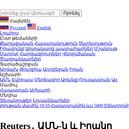
Հայերեն
Русский
English
Լրահոս
Ըստ թեմաների
Քաղաքական
Հասարակություն
Տնտեսություն
Իրավունք
Արտակարգ պատահարներ
Մշակույթ
Սպորտ
Հարցազրույցներ
Վերլուծական
Ծաղրանկարներ
Տարածաշրջան
Արցախ
Թուրքիա
Ադրբեջան
Իրան
Աշխարհ
ԱՄՆ
Եվրոպա
Մերձավոր Արևելք
Ռուսաստան
Այլ
Մամուլ
Հայաստան
Աշխարհ
Մեդիա
Տեսանյութեր
Լուսանկարներ
ւթյան մասին
19:10
Հայաստանին ևս 5000 էլեկտրոմոբի
Reuters․ ԱՄՆ-ն և Իրանը