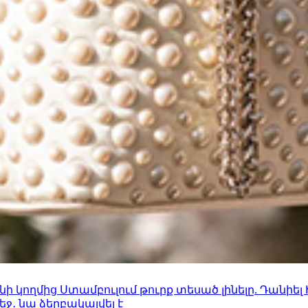
 կողմից Ստամբուլում թուրք տեսած լինելը. Դանիել
ջ․ նա ձերբակալվել է