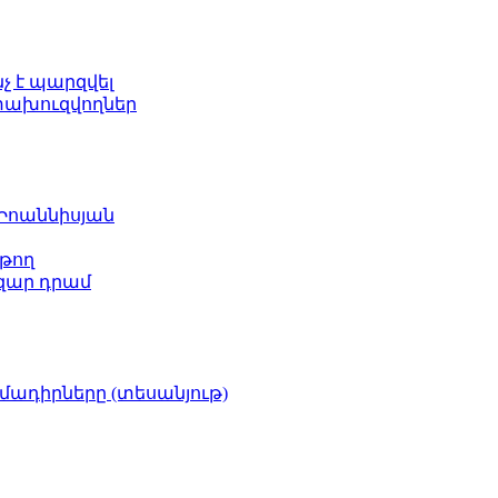
նչ է պարզվել
ետախուզվողներ
 Իոաննիսյան
թող
ազար դրամ
իմադիրները (տեսանյութ)