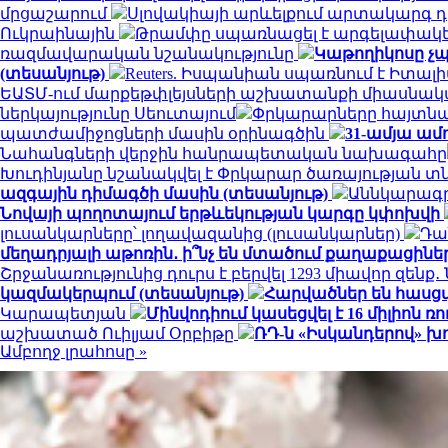
մրցաշարում
Սլովակիայի արևելքում արտակարգ դ
Ուկրաինային
Թրամփը սպառնացել է արգելափակել
ռազմավարական նշանակությունը
Կաթողիկոսը չպ
(տեսանյութ)
Reuters. Իսպանիան սպառնում է Իտ
ԵԱՏՄ-ում մարքեթփլեյսների աշխատանքի միասնակ
ներկայությունը Սեուտայում
Փրկարարները հայտնաբ
պատժամիջոցների մասին օրինագծին
31-ամյա ամ
Նահանգների վերջին հանրապետական ​​նախագահը
Խուդինյանը նշանակվել է Փրկարար ծառայության 
ազգային դիմագծի մասին (տեսանյութ)
Աննկարագրե
Նովայի պողոտայում երթևեկության կարգը կփոխվի
լուսանկարները՝ լողավազանից (լուսանկարներ)
Դա
մեղադրյալի աթոռին․ ի՞նչ են մտածում քաղաքացինե
Շրջանառությունից դուրս է բերվել 1293 միավոր զենք
կազմակերպում (տեսանյութ)
Հարվածներ են հասց
Կարապետյան
Մինվոդիում կասեցվել է 16 միլիո
աշխատած Ուիլյամ Օրբիթը
ՌԴ-ն «Իսկանդերով» խ
Ամբողջ լրահոսը »