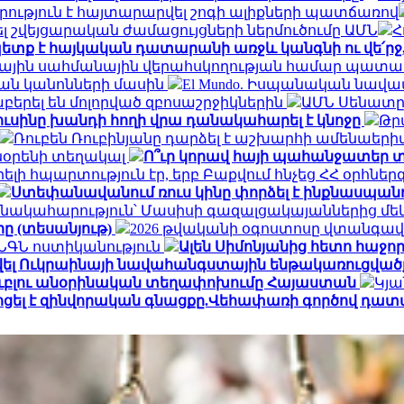
րություն է հայտարարվել շոգի ալիքների պատճառով
 շվեյցարական ժամացույցների ներմուծումը ԱՄՆ
Հ
ետք է հայկական դատարանի առջև կանգնի ու վե՛ր
ալիային սահմանային վերահսկողության համար պատ
ան կանոնների մասին
El Mundo. Իսպանական նավա
երել են մոլորված զբոսաշրջիկներին
ԱՄՆ Սենատը 
ուսինը խանդի հողի վրա դանակահարել է կնոջը
Թր
Ռուբեն Ռուբինյանը դարձել է աշխարհի ամենա
տնօրենի տեղակալ
Ո՞ւր կորավ հայի պահանջատեր տ
լի հպարտություն էր, երբ Բաքվում հնչեց ՀՀ օրհնե
Ստեփանավանում ռուս կինը փորձել է ինքնասպանո
նակահարություն՝ Մասիսի գազալցակայաններից մեկի
րը (տեսանյութ)
2026 թվականի օգոստոսը վտանգավ
․ ՆԳՆ ոստիկանություն
Ալեն Սիմոնյանից հետո հաջորդ
վել Ուկրաինայի նավահանգստային ենթակառուցվածք
ն ռուբլու անօրինական տեղափոխումը Հայաստան
Կյա
ոցել է զինվորական գնացքը.Վեհափառի գործով դատ