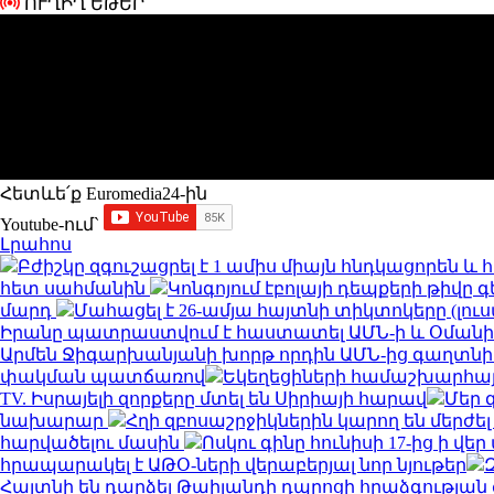
ՈՒՂԻՂ ԵԹԵՐ
Հետևե՛ք Euromedia24-ին
Youtube-ում`
Լրահոս
Բժիշկը զգուշացրել է 1 ամիս միայն հնդկացորեն 
հետ սահմանին
Կոնգոյում էբոլայի դեպքերի թիվը գ
մարդ
Մահացել է 26-ամյա հայտնի տիկտոկերը (լու
Իրանը պատրաստվում է հաստատել ԱՄՆ-ի և Օման
Արմեն Ջիգարխանյանի խորթ որդին ԱՄՆ-ից գաղտնի
փակման պատճառով
Եկեղեցիների համաշխարհայ
TV. Իսրայելի զորքերը մտել են Սիրիայի հարավ
Մեր 
նախարար
Հղի զբոսաշրջիկներին կարող են մերժել
հարվածելու մասին
Ոսկու գինը հունիսի 17-ից ի վ
հրապարակել է ԱԹՕ-ների վերաբերյալ նոր նյութեր
Հայտնի են դարձել Թաիլանդի դպրոցի հրաձգությա