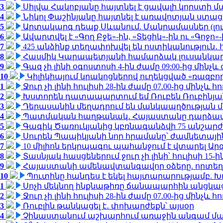
3
Սիլվա Հակոբյանը հայտնել է ցավալի կորստի մ
4
Նիկոլ Փաշինյանը հայտնել է առավոտյան ստ
5
Արտակարգ դեպք Սևանում. Մանրամասներ (լո
6
Ավարտվել է «Գող Բջե»-ին, «Տեցիկ»-ին ու «Գոջ
7
425 անձինք տեղափոխվել են ոստիկանություն․
8
Հասմիկ Կարապետյանի համարձակ լուսանկարն
9
Գազ չի լինի օգոստոսի 4-ին ժամը 09:00-ից մինչև 
10
Կիլիկիայում կրակոցներով ուղեկցված «ռազբ
1
Ջուր չի լինի հուլիսի 28-ին ժամը 07.00-ից մինչև հո
2
Խստորեն դատապարտում եմ Ռուբեն Ռուբինյանի
3
Դերասանին մեղադրում են մանկապղծության մե
4
Պատմական հաղթանակ․ Հայաստանը դարձավ 
5
Գագիկ Ծառուկյանից կբռնագանձվի 75 անշարժ գո
6
Սուրեն Պապիկյանի նոր հրամանը՝ ժամկետային
7
10 միլիոն երկրպագու պահանջում է վտարել Արգ
8
Տասնյակ հասցեներում ջուր չի լինի՝ հուլիսի 15-ին
9
Հայաստանի ամենավտանգավոր օձերը. որտեղ
10
Պուտինը հանդես է եկել հայտարարությամբ. Խո
1
Սոչի մեկնող ինքնաթիռը ճանապարհին անցկացրե
2
Ջուր չի լինի հուլիսի 28-ին ժամը 07.00-ից մինչև հո
3
Ռուբլին թանկացել է․ փոխարժեքն՝ այսօր
4
Չինաստանում աշխարհում առաջին անգամ մա