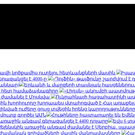
և հավի կրծքամիս ուտելու հետևանքների մասին
Իսպա
երազանցել է 4000-ը
«Դոլֆին» թայֆունը շարժվում է
սանկար)
Երևանի և մարզերի տասնյակ հասցեներում օգո
ի հետ համաձայնագիրը
«Լիդսն» ակումբի պատմու
 ժամանել է Մոսկվա
Ուկրաինայի հացահատիկի պահ
ին խորհուրդը խորապես մտահոգված է Հայ առաքելա
զինված ուժերը ցույց տվեցին իրենց կարողությունն
 մուտք գործել ԱՄՆ
Հութիները հայտարարել են Եմե
եր առաջին անգամ գերազանցել է 4400 դոլարը
Եվս 6 տ
Զելենսկին առաջին անգամ ժամանել է Սերբիա․ սպասվ
ն ժամանակ զոհվածների մասին մանրամասները
Հայ