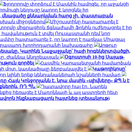
Ֆյոդորովը փորձում է Մասկին համոզել, որ աջակցի
որմուզի նեղուցը կարող է կորցնել իր
ջ, մնացածը քննարկման հարց չի․ փաստաբան
ասխան միջոցներով
Միշուստինը հայտարարել է
տորմը միգրացիոն ճգնաժամի ֆոնին ուժեղացրել է իր
հավանություն է տվել Ռուսաստանի դեմ նոր
ամփը հայտարարել է, որ կարող է դառնալ Միացյալ
երիտասարդ խորհրդարանի նախագահը
Արթուր
եսակը․ Կարինե Նալչաջյանը՝ հայի հոգեկերտվածքի,
րգը․ Ժաննա Անդրեասյան
Օգոստոսի 10-ից Սայաթ-
ւթյուն գործել
Հասմիկ Կարապետյանի համարձակ
 մոտ. կասկածյալը ձերբակալվել է
Կաթողիկոսը՝
որ կլինի երեք կենդանակերպի նշանների համար
ը Հայկ Կոնջորյանն է․ նրա մասին «սլիվները» ՔՊ-ն է
ներին. ՌԴ ՊՆ
Դատավորը հայ էր․ Նարեկ
նքից հեռացել է Մադոննայի և այլ աստղերի հետ
ավորն ինքնաբացարկ հայտնեց (տեսանյութ)