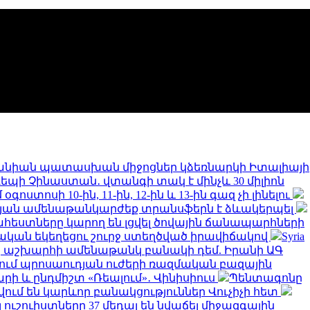
նիան պատասխան միջոցներ կձեռնարկի Իտալիայի
 դեպի Չինաստան․ վտանգի տակ է մինչև 30 միլիոն
ստոսի 10-ին, 11-ին, 12-ին և 13-ին գազ չի լինելու
թյան ամենաթանկարժեք տրանսֆերն է ձևակերպել
եստները կարող են լցվել ծովային ճանապարհների
կան եկեղեցու շուրջ ստեղծված իրավիճակով
Syria
երը աշխարհի ամենաթանկ բանակի դեմ. Իրանի ԱԳ
նում պրոսաուդյան ուժերի ռազմական բազային
արի և ընդմիշտ «Ռեալում»․ Վինիսիուս
Պենտագոնը
ում են կարևոր բանակցություններ Վուչիչի հետ
 ուշուիստները 37 մեդալ են նվաճել միջազգային