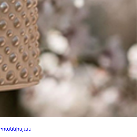
 Իոաննիսյան