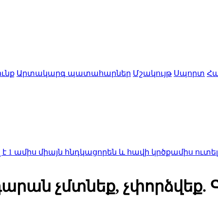
ւնք
Արտակարգ պատահարներ
Մշակույթ
Սպորտ
Հա
ս միայն հնդկացորեն և հավի կրծքամիս ուտելու հետև
դարան չմտնեք, չփորձվեք.