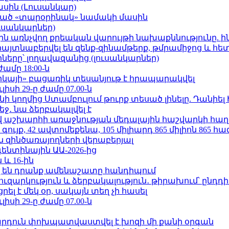
ասին (Լուսանկար)
ացած «տարօրինակ» նամակի մասին
ւսանկարներ)
ո»-ին առնչվող քրեական վարույթի նախաքննությունը. ի
 հայտնաբերվել են զենք-զինամթերք, թմրամիջոց և հ
երը՝ լողավազանից (լուսանկարներ)
ժամը 18:00-ն
որկայի» բացառիկ տեսանյութ է հրապարակվել
ւլիսի 29-ը ժամը 07.00-ն
 կողմից Ստամբուլում թուրք տեսած լինելը. Դանիել
ջ․ նա ձերբակալվել է
աշխարհի առաջնության մեդալային հաշվարկի հաղ
ւյք, 42 ավտոմեքենա, 105 միլիարդ 865 միլիոն 865 հ
 զինծառայողների վերաբերյալ
ենտինային ԱԱ-2026-ից
 և 16-ին
 են դրանք ամենաշատը հանդիպում
ւզարկություն և ձերբակալություն․ թիրախում՝ ընդդ
լ է մեկ օր, սակայն տեղ չի հասել
ւլիսի 29-ը ժամը 07.00-ն
րդուն փոխպատվաստվել է խոզի մի քանի օրգան