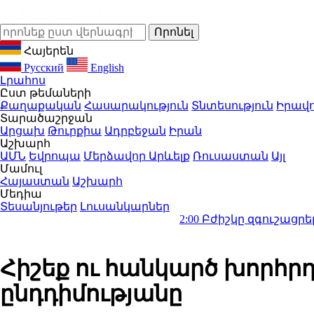
Հայերեն
Русский
English
Լրահոս
Ըստ թեմաների
Քաղաքական
Հասարակություն
Տնտեսություն
Իրավո
Տարածաշրջան
Արցախ
Թուրքիա
Ադրբեջան
Իրան
Աշխարհ
ԱՄՆ
Եվրոպա
Մերձավոր Արևելք
Ռուսաստան
Այլ
Մամուլ
Հայաստան
Աշխարհ
Մեդիա
Տեսանյութեր
Լուսանկարներ
2:00
Բժիշկը զգուշացրել է 1 ամի
Հիշեք ու հանկարծ խորհր
ընդդիմությանը