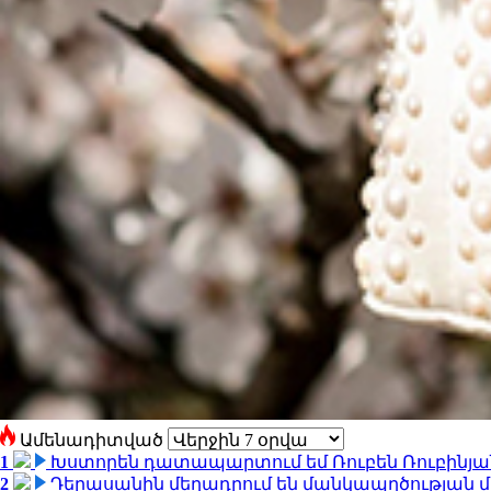
Ամենադիտված
1
Խստորեն դատապարտում եմ Ռուբեն Ռուբինյանի
2
Դերասանին մեղադրում են մանկապղծության մե