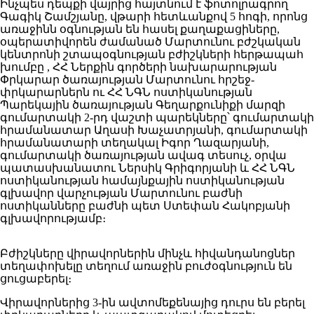
Ինչպես դեպքի վայրից հայտնում է ֆոտոլրագրող
Գագիկ Շամշյանը, վթարի հետևանքով 5 հոգի, որոնց
առաջինն օգնության են հասել քաղաքացիները,
օպերատիվորեն ժամանած Մարտունու բժշկական
կենտրոնի շտապօգնության բժիշկների հերթապահ
խումբը , ՀՀ Ներքին գործերի նախարարության
Փրկարար ծառայության Մարտունու հրշեջ-
փրկարարներն ու ՀՀ ՆԳՆ ոստիկանության
Պարեկային ծառայության Գեղարքունիքի մարզի
գումարտակի 2-րդ վաշտի պարեկները՝ գումարտակի
հրամանատար Աղասի Խաչատրյանի, գումարտակի
հրամանատարի տեղակալ Իգոր Ղազարյանի,
գումարտակի ծառայության ավագ տեսուչ, օրվա
պատասխանատու Ներսիկ Գրիգորյանի և ՀՀ ՆԳՆ
ոստիկանության համայնքային ոստիկանության
գլխավոր վարչության Մարտունու բաժնի
ոստիկանները բաժնի պետ Ստեփան Հակոբյանի
գլխավորությամբ։
Բժիշկները վիրավորներին մինչև հիվանդանոցներ
տեղափոխելը տեղում առաջին բուժօգնություն են
ցուցաբերել։
Վիրավորներից 3-ին ավտոմեքենայից դուրս են բերել