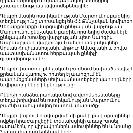
փրկարարները և պատգարակով մոտեցրել
շտապօգնության ավտոմեքենային։
Դեպքի մասին ոստիկանության Մարտունու բաժնից
տեղեկությունը փոխանցել են ՀՀ Քննչական կոմիտեի
Գեղարքունիքի մարզային քննչական վարչության
Մարտունու քննչական բաժին, որտեղից ժամանել է
քննչական խումբը վարչության պետ Սարգիս
Մարգարյանի, վարչության պետի տեղակալներ
Արման Հովհաննիսյանի, Արթուր Ավագյանի և օրվա
պատասխանատու հերթապահ քննիչի
գլխավորությամբ։
Դեպքի փաստով քննչական բաժնում նախաձեռնվել է
քրեական վարույթ, որտեղ էլ պարզում են
ավտոմեքենաների սեփականատերերի վարորդների
և վիրավորների ինքնությունը։
Քննիչի հանձնարարականով ավտոմեքենաները
տեղափոխվում են ոստիկանության Մարտունու
բաժնի պահպանվող հատուկ տարածք։
Դեպքի վայրում հավաքված մի քանի քաղաքացիներ
ովքեր հրաժարվեցին տեսախցիկի առաջ խոսել
ասում էին, որ վիրավորներն ամուսիններ են և նրանց
3 անչափահաս երեխաները։