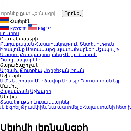
Հայերեն
Русский
English
Լրահոս
Ըստ թեմաների
Քաղաքական
Հասարակություն
Տնտեսություն
Իրավունք
Արտակարգ պատահարներ
Մշակույթ
Սպորտ
Հարցազրույցներ
Վերլուծական
Ծաղրանկարներ
Տարածաշրջան
Արցախ
Թուրքիա
Ադրբեջան
Իրան
Աշխարհ
ԱՄՆ
Եվրոպա
Մերձավոր Արևելք
Ռուսաստան
Այլ
Մամուլ
Հայաստան
Աշխարհ
Մեդիա
Տեսանյութեր
Լուսանկարներ
 գրել Թրամփին․ նա պատմել է Հայաստանի հետ խաղ
Սելիմի լեռնանցքի