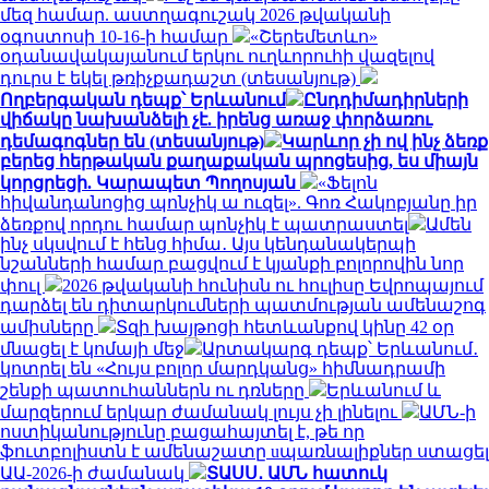
մեզ համար. աստղագուշակ 2026 թվականի
օգոստոսի 10-16-ի համար
«Շերեմետևո»
օդանավակայանում երկու ուղևորուհի վազելով
դուրս է եկել թռիչքադաշտ (տեսանյութ)
Ողբերգական դեպք՝ Երևանում
Ընդդիմադիրների
վիճակը նախանձելի չէ. իրենց առաջ փորձառու
դեմագոգներ են (տեսանյութ)
Կարևոր չի ով ինչ ձեռք
բերեց հերթական քաղաքական պրոցեսից, ես միայն
կորցրեցի. Կարապետ Պողոսյան
«Ֆելոն
հիվանդանոցից պոնչիկ ա ուզել». Գոռ Հակոբյանը իր
ձեռքով որդու համար պոնչիկ է պատրաստել
Ամեն
ինչ սկսվում է հենց հիմա․ Այս կենդանակերպի
նշանների համար բացվում է կյանքի բոլորովին նոր
փուլ
2026 թվականի հունիսն ու հուլիսը Եվրոպայում
դարձել են դիտարկումների պատմության ամենաշոգ
ամիսները
Տզի խայթոցի հետևանքով կինը 42 օր
մնացել է կոմայի մեջ
Արտակարգ դեպք՝ Երևանում․
կոտրել են «Հույս բոլոր մարդկանց» հիմնադրամի
շենքի պատուհաններն ու դռները
Երևանում և
մարզերում երկար ժամանակ լույս չի լինելու
ԱՄՆ-ի
ոստիկանությունը բացահայտել է, թե որ
ֆուտբոլիստն է ամենաշատը uպառնալիքներ ստացել
ԱԱ-2026-ի ժամանակ
ՏԱՍՍ․ ԱՄՆ հատուկ