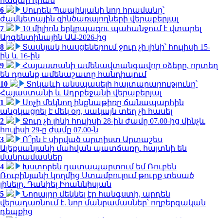
հազար դրամ
6
Սուրեն Պապիկյանի նոր հրամանը՝
ժամկետային զինծառայողների վերաբերյալ
7
10 միլիոն երկրպագու պահանջում է վտարել
Արգենտինային ԱԱ-2026-ից
8
Տասնյակ հասցեներում ջուր չի լինի՝ հուլիսի 15-
ին և 16-ին
9
Հայաստանի ամենավտանգավոր օձերը. որտեղ
են դրանք ամենաշատը հանդիպում
10
Տոկաևի անսպասելի հայտարարությունը՝
Հայաստանի և Ադրբեջանի վերաբերյալ
1
Սոչի մեկնող ինքնաթիռը ճանապարհին
անցկացրել է մեկ օր, սակայն տեղ չի հասել
2
Ջուր չի լինի հուլիսի 28-ին ժամը 07.00-ից մինչև
հուլիսի 29-ը ժամը 07.00-ն
3
Ո՞րն է սիրված արտիստ Արտաշես
Ալեքսանյանի մահվան պատճառը. հայտնի են
մանրամասներ
4
Խստորեն դատապարտում եմ Ռուբեն
Ռուբինյանի կողմից Ստամբուլում թուրք տեսած
լինելը. Դանիել Իոաննիսյան
5
Նորայրը մեկնել էր հանգստի, արդեն
վերադառնում է. նոր մանրամասներ՝ ողբերգական
դեպքից