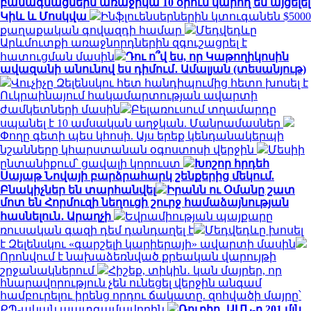
բանագնացներն առաջիկա 10 օրում կարող են այցելել
Կիև և Մոսկվա
Ինֆլուենսերներին կտուգանեն $5000
քաղաքական գովազդի համար
Մեդվեդևը
Արևմուտքի առաջնորդներին զգուշացրել է
հատուցման մասին
Դու ո՞վ ես, որ Կաթողիկոսին
ավազանի անունով ես դիմում․ Ամալյան (տեսանյութ)
Վուչիչը Զելենսկու հետ հանդիպումից հետո խոսել է
Ուկրաինայում հակամարտության ավարտի
ժամկետների մասին
Բելառուսում տղամարդը
սպանել է 10 ամսական աղջկան. Մանրամասներ
Փողը գետի պես կհոսի. Այս երեք կենդանակերպի
նշանները կհարստանան օգոստոսի վերջին
Մեսիի
ընտանիքում՝ ցավալի կորուստ
Խոշոր հրդեհ
Սայաթ Նովայի բարձրահարկ շենքերից մեկում.
Բնակիչներ են տարհանվել
Իրանն ու Օմանը շատ
մոտ են Հորմուզի նեղուցի շուրջ համաձայնության
հասնելուն․ Արաղչի
Եվրամիության պայքարը
ռուսական գազի դեմ դանդաղել է
Մեդվեդևը խոսել
է Զելենսկու «գարշելի կարիերայի» ավարտի մասին
Որոնվում է նախաձեռնված քրեական վարույթի
շրջանակներում
Հիշեք, տիկին․ կան մայրեր, որ
հնարավորություն չեն ունեցել վերջին անգամ
համբուրելու իրենց որդու ճակատը. զոհվածի մայրը՝
ՔՊ-ական պատգամավորին
Ռուբիո․ ԱՄՆ-ը 201 մլն