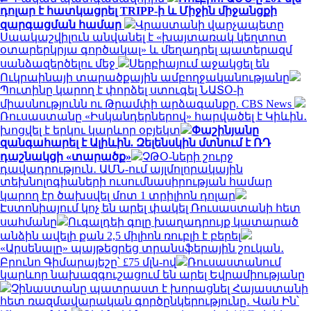
դոլար է հատկացրել TRIPP-ի և Միջին միջանցքի
զարգացման համար
Վրաստանի վարչապետը
Սաակաշվիլուն անվանել է «խայտառակ կեղտոտ
օտարերկրյա գործակալ» և մեղադրել պատերազմ
սանձազերծելու մեջ
Սերբիայում աջակցել են
Ուկրաինայի տարածքային ամբողջականությանը
Պուտինը կարող է փորձել ստուգել ՆԱՏՕ-ի
միասնությունն ու Թրամփի արձագանքը. CBS News
Ռուսաստանը «Իսկանդերներով» հարվածել է Կիևին․
խոցվել է երկու կարևոր օբյեկտ
Փաշինյանը
զանգահարել է Ալիևին. Զելենսկին մտնում է ՌԴ
դաշնակցի «տարածք»
ՉԹՕ-ների շուրջ
դավադրություն․ ԱՄՆ-ում այլմոլորակային
տեխնոլոգիաների ուսումնասիրության համար
կարող էր ծախսվել մոտ 1 տրիլիոն դոլար
Էստոնիայում կոչ են արել փակել Ռուսաստանի հետ
սահմանը
Ուգալդեի գոլը խաղադրույք կատարած
անձին ավելի քան 2,5 միլիոն ռուբլի է բերել
«Արսենալը» պայթեցրեց տրանսֆերային շուկան․
Բրունո Գիմարայեշը՝ £75 մլն-ով
Ռուսաստանում
կարևոր նախազգուշացում են արել Եվրամիությանը
Չինաստանը պատրաստ է խորացնել Հայաստանի
հետ ռազմավարական գործընկերությունը․ Վան Ին՝