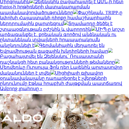
Միրզոյանին
Զելենսկին բացահայտել է ԱՄՆ-ի հետ
Patriot-ի հրթիռների մատակարարման
պայմանավորվածությունները
Փաշինյան․ TRIPP-ը
կփոխի Հայաստանի դիրքը համաշխարհային
ներդրումային քարտեզում
Տղամարդը ծեծել է
շտապօգնության բժշկին և վարորդին
ՄԻՊ-ը կոշտ
արձագանքել է․ քրեական գործով անձնական ու
ընտանեկան տվյալների հրապարակումն
անընդունելի է
Գերմանիային մեղադրել են
Եվրամիության գազային խնդիրների համար
Բացահայտվել են Զելենսկու՝ Ռուսաստանի
դաշնակցի հետ բանակցությունների թեմաները
Մեդվեդևը Ուրսուլա ֆոն դեր Լայենին արտասովոր
մականուններ է տվել
Սիցիլիայի գլխավոր
օդանավակայանը դադարեցրել է չվերթների
ընդունումը Էթնա հրաբխի ժայթքման պատճառով
Ամբողջ լրահոսը »