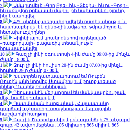
7
Ավարտվել է «Գող Բջե»-ին, «Տեցիկ»-ին ու «Գոջո»-
ին առնչվող քրեական վարույթի նախաքննությունը.
ինչ է պարզվել
8
425 անձինք տեղափոխվել են ոստիկանություն․
հայտնաբերվել են զենք-զինամթերք, թմրամիջոց և
հետախուզվողներ
9
Կիլիկիայում կրակոցներով ուղեկցված
«ռազբորկայի» բացառիկ տեսանյութ է
հրապարակվել
10
Գազ չի լինի օգոստոսի 4-ին ժամը 09:00-ից մինչև
ժամը 18:00-ն
1
Ջուր չի լինի հուլիսի 28-ին ժամը 07.00-ից մինչև
հուլիսի 29-ը ժամը 07.00-ն
2
Խստորեն դատապարտում եմ Ռուբեն
Ռուբինյանի կողմից Ստամբուլում թուրք տեսած
լինելը. Դանիել Իոաննիսյան
3
Դերասանին մեղադրում են մանկապղծության
մեջ․ նա ձերբակալվել է
4
Պատմական հաղթանակ․ Հայաստանը
դարձավ աշխարհի առաջնության մեդալային
հաշվարկի հաղթող
5
Գագիկ Ծառուկյանից կբռնագանձվի 75 անշարժ
գույք, 42 ավտոմեքենա, 105 միլիարդ 865 միլիոն 865