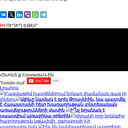
ՈՒՂԻՂ ԵԹԵՐ
Հետևե՛ք Euromedia24-ին
Youtube-ում`
Լրահոս
Բազմաթիվ հասցեներում երկար ժամանակ գազ չի
լինելու
Ալիևը նամակ է գրել Թրամփին․ նա պատմել
է Հայաստանի հետ խաղաղության տնտեսական
առավելությունների մասին
Ի՞նչ եղանակ է
սպասվում առաջիկա օրերին
Կիրակի օրը երկնքից
հաջողություն կթափվի․ օգոստոսի 9-ի
աստղագուշակ
Ինչ են կանխատեսում աստղերը