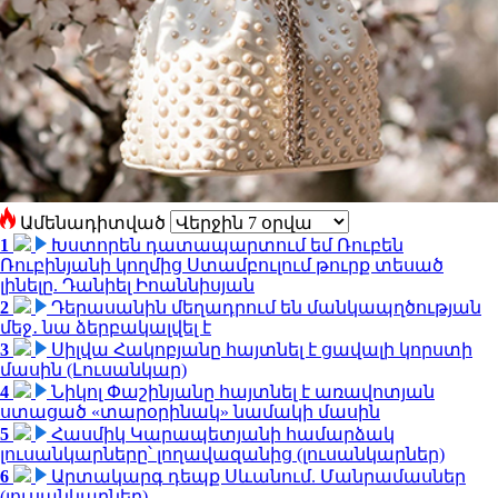
Ամենադիտված
1
Խստորեն դատապարտում եմ Ռուբեն
Ռուբինյանի կողմից Ստամբուլում թուրք տեսած
լինելը. Դանիել Իոաննիսյան
2
Դերասանին մեղադրում են մանկապղծության
մեջ․ նա ձերբակալվել է
3
Սիլվա Հակոբյանը հայտնել է ցավալի կորստի
մասին (Լուսանկար)
4
Նիկոլ Փաշինյանը հայտնել է առավոտյան
ստացած «տարօրինակ» նամակի մասին
5
Հասմիկ Կարապետյանի համարձակ
լուսանկարները՝ լողավազանից (լուսանկարներ)
6
Արտակարգ դեպք Սևանում. Մանրամասներ
(լուսանկարներ)