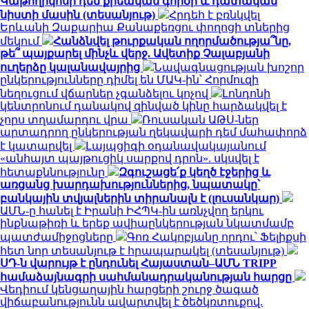
Կաթողիկոսի դեմ քրեական գործի և դատական
նիստի մասին (տեսանյութ)
Հրդեհ է բռնկվել
Երևանի Զաքարիա Քանաքեռցու փողոցի տներից
մեկում
Հանձնվել թուրքական ողորմածությա՞նը,
թե՞ պայքարել մինչև վերջ. Ավետիք Չալաբյանի
ուղերձը կալանավայրից
Նավագնացության խոշոր
ընկերությունները դիմել են ՄԱԿ-ին՝ Հորմուզի
նեղուցում վճարներ չգանձելու կոչով
Լոնդոնի
կենտրոնում դանակով զինված կինը հարձակվել է
չորս տղամարդու վրա
Ռուսական ԱԹՍ-ներ
արտադրող ընկերության ղեկավարի դեմ մահափորձ
է կատարվել
Լայպցիգի օդանավակայանում
«անհայտ պայթուցիկ սարքով դրոն». սկսվել է
հետաքննությունը
Զգուշացե՛ք կեղծ էջերից և
առցանց խարդախություններից, նպատակը՝
բանկային տվյալներին տիրանալն է (լուսանկար)
ԱՄՆ-ը հանել է Իրանի ԻՀՊԿ-ին առնչվող երկու
ինքնաթիռի և երեք ավիաընկերության նկատմամբ
պատժամիջոցները
Գոռ Հակոբյանը որդու՝ Ֆելիքսի
հետ նոր տեսանյութ է հրապարակել (տեսանյութ)
ՍԴ-ն վարույթ է ընդունել Հայաստան–ԱՄՆ TRIPP
համաձայնագրի սահմանադրականության հարցը
Վեդիում կենցաղային հարցերի շուրջ ծագած
վիճաբանությունն ավարտվել է ծեծկռտուքով.