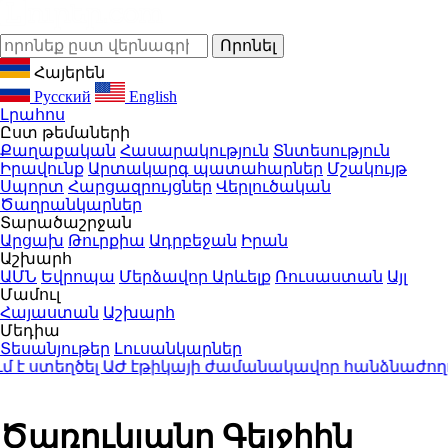
Հայերեն
Русский
English
Լրահոս
Ըստ թեմաների
Քաղաքական
Հասարակություն
Տնտեսություն
Իրավունք
Արտակարգ պատահարներ
Մշակույթ
Սպորտ
Հարցազրույցներ
Վերլուծական
Ծաղրանկարներ
Տարածաշրջան
Արցախ
Թուրքիա
Ադրբեջան
Իրան
Աշխարհ
ԱՄՆ
Եվրոպա
Մերձավոր Արևելք
Ռուսաստան
Այլ
Մամուլ
Հայաստան
Աշխարհ
Մեդիա
Տեսանյութեր
Լուսանկարներ
ստեղծել ԱԺ էթիկայի ժամանակավոր հանձնաժողով․ 
Ծառուկյանը Գեյջիին