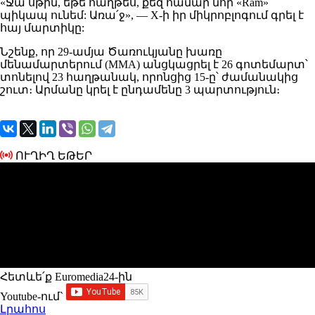
​«Ջա՛սթին, եթե հաղթես, քեզ համար նոր «Ram»
պիկապ ունեմ: Առա՛ջ», — X-ի իր միկրոբլոգում գրել է
հայ մարտիկը:
​Նշենք, որ 29-ամյա Ծառուկյանը խառը
մենամարտերում (MMA) անցկացրել է 26 գոտեմարտ՝
տոնելով 23 հաղթանակ, որոնցից 15-ը՝ ժամանակից
շուտ։ Արմանը կրել է ընդամենը 3 պարտություն։
ՈՒՂԻՂ ԵԹԵՐ
Հետևե՛ք Euromedia24-ին
Youtube-ում`
Լրահոս