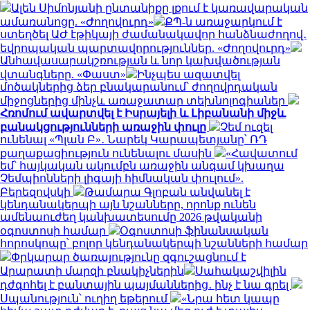
Ալեն Սիմոնյանի ընտանիքը լքում է կառավարական
ամառանոցը. «Ժողովուրդ»
ՔՊ-ն առաջարկում է
ստեղծել ԱԺ էթիկայի ժամանակավոր հանձնաժողով․
եվրոպական պարտավորություններ. «Ժողովուրդ»
Անհավասարակշռության և նոր կախվածության
վտանգները. «Փաստ»
Ինչպես ազատվել
մոծակներից ձեր բնակարանում՝ ժողովրդական
միջոցներից մինչև առաջատար տեխնոլոգիաներ
Հռոմում ավարտվել է Իսրայելի և Լիբանանի միջև
բանակցությունների առաջին փուլը
Չեմ ուզել
ունենալ «Պլան Բ»․ Նարեկ Կարապետյանը՝ ՌԴ
քաղաքացիություն ունենալու մասին
«Հավատում
եմ՝ հայկական ակումբն առաջին անգամ կխաղա
Չեմպիոնների լիգայի հիմնական փուլում».
Բերեզովսկի
Թամարա Գլոբան անվանել է
կենդանակերպի այն նշանները, որոնք ունեն
ամենաուժեղ կանխատեսումը 2026 թվականի
օգոստոսի համար
Օգոստոսի ֆինանսական
հորոսկոպը՝ բոլոր կենդանակերպի նշանների համար
Փրկարար ծառայությունը զգուշացնում է
Արարատի մարզի բնակիչներին
Սահակաշվիլին
դժգոհել է բանտային պայմաններից․ ինչ է նա գրել
Սպանություն՝ ուղիղ եթերում
«Նրա հետ կապը