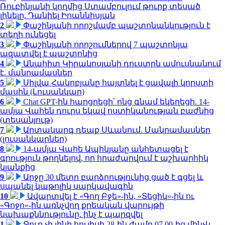
Ռուբինյանի կողմից Ստամբուլում թուրք տեսած
լինելը. Դանիել Իոաննիսյան
2
Փաշինյանի որոշմամբ պաշտոնանկություն է
տեղի ունեցել
3
Փաշինյանի որոշումներով 7 պաշտոնյա
ազատվել է պաշտոնից
4
Անահիտ Կիրակոսյանի դուստրն ամուսնանում
է. մանրամասներ
5
Սիլվա Հակոբյանը հայտնել է ցավալի կորստի
մասին (Լուսանկար)
6
Chat GPT-ին հարցրեցի՝ ոնց գնամ եկեղեցի. 14-
ամյա Վահեն դուրս եկավ ոստիկանության բաժնից
(տեսանյութ)
7
Արտակարգ դեպք Սևանում. Մանրամասներ
(լուսանկարներ)
8
14-ամյա Վահե Ապիկյանը անհետացել է
գրություն թողնելով, որ հրաժարվում է աշխարհիկ
կյանքից
9
Արջը 30 մետր բարձրությունից ցած է գցել և
սպանել կաթոլիկ սարկավագին
10
Ավարտվել է «Գող Բջե»-ին, «Տեցիկ»-ին ու
«Գոջո»-ին առնչվող քրեական վարույթի
նախաքննությունը. ինչ է պարզվել
1
Ջուր չի լինի հուլիսի 28-ին ժամը 07.00-ից մինչև