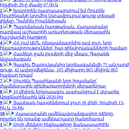
հուլիսի 29-ը ժամը 07.00-ն
2
Խստորեն դատապարտում եմ Ռուբեն
Ռուբինյանի կողմից Ստամբուլում թուրք տեսած
լինելը. Դանիել Իոաննիսյան
3
Պատմական հաղթանակ․ Հայաստանը
դարձավ աշխարհի առաջնության մեդալային
հաշվարկի հաղթող
4
ՀՀ-ում ԱՄՆ դեսպանատնից լավ լուր․ նոր
հնարավորություններ՝ հայ զինվորականների համար
5
Համլետ ջան լույսերի մեջ մնաս. Գայանե
Ասլամազյան
6
Գագիկ Ծառուկյանից կբռնագանձվի 75 անշարժ
գույք, 42 ավտոմեքենա, 105 միլիարդ 865 միլիոն 865
հազար դրամ
7
Սուրեն Պապիկյանի նոր հրամանը՝
ժամկետային զինծառայողների վերաբերյալ
8
10 միլիոն երկրպագու պահանջում է վտարել
Արգենտինային ԱԱ-2026-ից
9
Տասնյակ հասցեներում ջուր չի լինի՝ հուլիսի 15-
ին և 16-ին
10
Հայաստանի ամենավտանգավոր օձերը.
որտեղ են դրանք ամենաշատը հանդիպում
1
Սոչի մեկնող ինքնաթիռը ճանապարհին