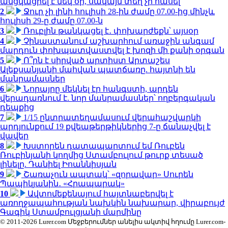
անցկացրել է մեկ օր, սակայն տեղ չի հասել
2
Ջուր չի լինի հուլիսի 28-ին ժամը 07.00-ից մինչև
հուլիսի 29-ը ժամը 07.00-ն
3
Ռուբլին թանկացել է․ փոխարժեքն՝ այսօր
4
Չինաստանում աշխարհում առաջին անգամ
մարդուն փոխպատվաստվել է խոզի մի քանի օրգան
5
Ո՞րն է սիրված արտիստ Արտաշես
Ալեքսանյանի մահվան պատճառը. հայտնի են
մանրամասներ
6
Նորայրը մեկնել էր հանգստի, արդեն
վերադառնում է. նոր մանրամասներ՝ ողբերգական
դեպքից
7
1/15 ընտրատեղամասում վերահաշվարկի
արդյունքում 19 քվեաթերթիկներից 7-ը ճանաչվել է
վավեր
8
Խստորեն դատապարտում եմ Ռուբեն
Ռուբինյանի կողմից Ստամբուլում թուրք տեսած
լինելը. Դանիել Իոաննիսյան
9
Շառաչուն ապտակ՝ «զորավար» Սուրեն
Պապիկյանին․ «Հրապարակ»
10
Ավտոմեքենայում հայտնաբերվել է
առողջապահության նախկին նախարար, վիրաբույժ
Գագիկ Ստամբուլցյանի մարմինը
© 2011-2026 Lurer.com Մեջբերումներ անելիս ակտիվ հղումը Lurer.com-