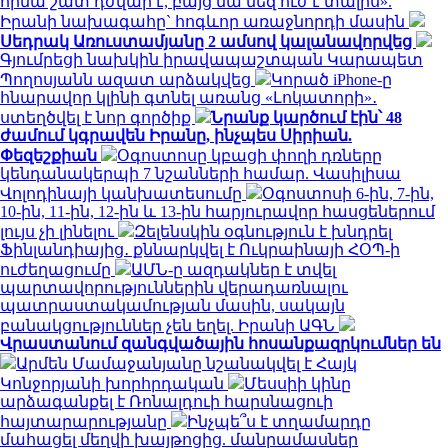
հիմա շատ դժվար է, բայց նա մեզ ուժ է տալիս».
Իրանի նախագահը` հոգևոր առաջնորդի մասին
Սեդրակ Առուստամյանը 2 ամսով կալանավորվեց
Գյումրեցի նախկին իրավապաշտպան Կարապետ
Պողոսյանն ազատ արձակվեց
Կորած iPhone-ը
հնարավոր կլինի գտնել առանց «Լոկատորի»․
ստեղծվել է նոր գործիք
Նրանք կարծում էին՝ 48
ժամում կգրավեն Իրանը, ինչպես Սիրիան.
Փեզեշքիան
Օգոստոսը կբացի փողի դռները
կենդանակերպի 7 նշանների համար. Վասիլիսա
Վոլոդինայի կանխատեսումը
Օգոստոսի 6-ին, 7-ին,
10-ին, 11-ին, 12-ին և 13-ին հարյուրավոր հասցեներում
լույս չի լինելու
Զելենսկին օգնություն է խնդրել
Ֆինլանդիայից․ քննարկվել է Ուկրաինայի ՀՕՊ-ի
ուժեղացումը
ԱՄՆ-ը ազդակներ է տվել
պարտավորություններին վերադառնալու
պատրաստակամության մասին, սակայն
բանակցություններ չեն եղել. Իրանի ԱԳՆ
Վրաստանում զանգվածային հոսանքազրկումներ են
Արմեն Մամաջանյանը նշանակվել է Հայկ
Կոնջորյանի խորհրդական
Մեսսիի կինը
արձագանքել է Ռոնալդուի հարսնացուի
հայտարարությանը
Ինչպե՞ս է տղամարդը
մահացել մեղվի խայթոցից. մանրամասներ