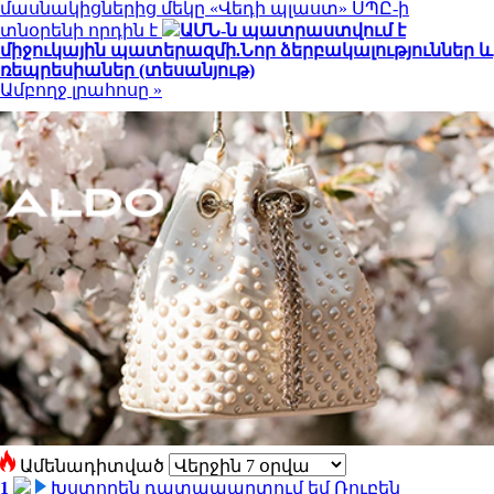
մասնակիցներից մեկը «Վեդի պլաստ» ՍՊԸ-ի
տնօրենի որդին է
ԱՄՆ-ն պատրաստվում է
միջուկային պատերազմի.Նոր ձերբակալություններ և
ռեպրեսիաներ (տեսանյութ)
Ամբողջ լրահոսը »
Ամենադիտված
1
Խստորեն դատապարտում եմ Ռուբեն