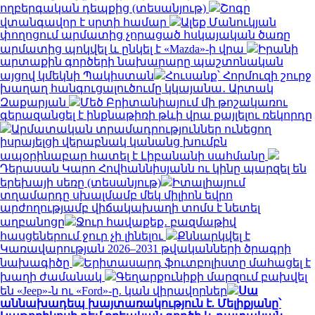
ողբերգական դեպքից (տեսանյութ)
Շոգը
վտանգավոր է սրտի համար
Ալեք Մանուկյան
փողոցում արմատից չորացած հսկայական ծառը
արմատից պոկվել և ընկել է «Mazda»-ի վրա
Իրանի
արտաքին գործերի նախարարը պաշտոնական
այցով կմեկնի Պակիստան
Հուսանք՝ Հորմուզի շուրջ
խաղաղ հանգուցալուծումը կկայանա․ Արտակ
Զաքարյան
Մեծ Բրիտանիայում մի թոշակառու
գերազանցել է ինքնաթիռի թևի վրա քայլելու ռեկորդը
Արմատական տրամադրություններ ունեցող
իսրայելցի վերաբնակ կանանց խումբն
ապօրինաբար հատել է Լիբանանի սահմանը
Դերասան Կարո Հովհաննիսյանն ու կինը պարզել են
երեխայի սեռը (տեսանյութ)
Իտալիայում
տղամարդը սխալմամբ մեկ միլիոն եվրո
արժողությամբ վիճակախաղի տոմս է նետել
աղբանոցը
Ջուր հավաքեք․ բազմաթիվ
հասցեներում ջուր չի լինելու
Քննարկվել է
Կառավարության 2026–2031 թվականների ծրագրի
նախագիծը
Երիտասարդ ֆուտբոլիստը մահացել է
խաղի ժամանակ
Գեղարքունիքի մարզում բախվել
են «Jeep»-ն ու «Ford»-ը. կան վիրավորներ
Սա
աննախադեպ խայտառակություն է. Մելիքյանը՝