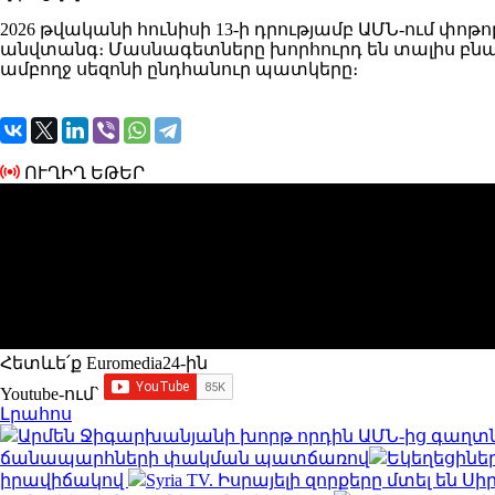
2026 թվականի հունիսի 13-ի դրությամբ ԱՄՆ-ում փո
անվտանգ։ Մասնագետները խորհուրդ են տալիս բնակ
ամբողջ սեզոնի ընդհանուր պատկերը։
ՈՒՂԻՂ ԵԹԵՐ
Հետևե՛ք Euromedia24-ին
Youtube-ում`
Լրահոս
Արմեն Ջիգարխանյանի խորթ որդին ԱՄՆ-ից գաղտն
ճանապարհների փակման պատճառով
Եկեղեցինե
իրավիճակով
Syria TV. Իսրայելի զորքերը մտել են 