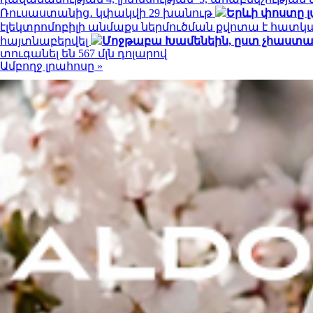
Ռուսաստանից․ կփակվի 29 խանութ
Երևի փոստը լ
էլեկտրոմոբիլի անմաքս ներմուծման քվոտա է հատկ
հայտնաբերվել
Մոջթաբա Խամենեին, ըստ չհաստատվ
տուգանել են 567 մլն դոլարով
Ամբողջ լրահոսը »