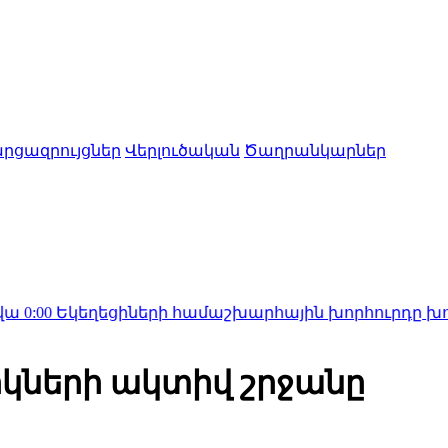
րցազրույցներ
Վերլուծական
Ծաղրանկարներ
ցիների համաշխարհային խորհուրդը խորապես մտահո
րիկների ակտիվ շրջանը