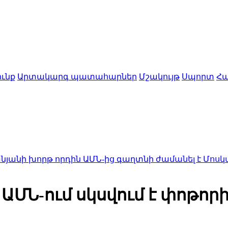
ւնք
Արտակարգ պատահարներ
Մշակույթ
Սպորտ
Հա
րդին ԱՄՆ-ից գաղտնի ժամանել է Մոսկվա
0:00
Եկեղե
․ ԱՄՆ-ում սկսվում է փոթո