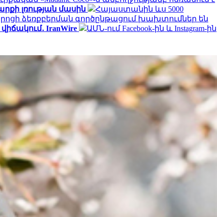
րքի լռության մասին
Հայաստանին ևս 5000
ցի ձեռքբերման գործընթացում խախտումներ են
իճակում․ IranWire
ԱՄՆ-ում Facebook-ին և Instagram-ին