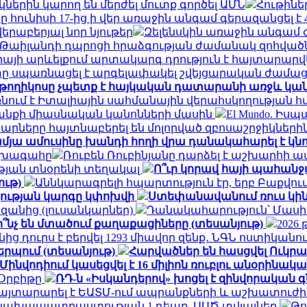
կներին կարող են մերժել մուտք գործել ԱՄՆ
Հութինե
ը հունիսի 17-ից ի վեր առաջին անգամ գերազանցել է 
րաբերյալ նոր նյութեր
Զելենսկին առաջին անգամ 
լ Թաիլանդի դպրոցի հրաձգության ժամանակ զոհվա
իայի արևելքում արտակարգ դրություն է հայտարարվ
 սպառնացել է արգելափակել շվեյցարական ժամացու
թողիկոսը չպետք է հայկական դատարանի առջև կանգն
առնում է Իտալիային սահմանային վերահսկողությա
տանքի միասնական կանոնների մասին
El Mundo. Ի
արները հայտնաբերել են մոլորված զբոսաշրջիկների
ամյա ամուսինը խանդի հողի վրա դանակահարել է կն
նախագահը
Ռուբեն Ռուբինյանը դարձել է աշխարհ
ւթյան տնօրենի տեղակալ
Ո՞ւր կորավ հայի պահանջ
ութ)
Աննկարագրելի հպարտություն էր, երբ Բաքվու
կության կարգը կփոխվի
Ստեփանավանում ռուս կինը
զանից (լուսանկարներ)
Դանակահարություն՝ Մասի
ի՞նչ են մտածում քաղաքացիները (տեսանյութ)
2026
ից դուրս է բերվել 1293 միավոր զենք․ ՆԳՆ ոստիկանո
կերպում (տեսանյութ)
Հարվածներ են հասցվել Ուկր
Մինվոդիում կասեցվել է 16 միլիոն ռուբլու անօրի
 Օրբիթը
ՌԴ-ն «Իսկանդերով» խոցել է զինվորական
հայտարարել է ԵԱՏՄ-ում ապրանքների և աշխատուժ
ան նախապատրաստության 1 դեպք. ԱԱԾ տվյալներ
Թո