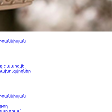
 Իոաննիսյան
նչ է պարզվել
ետախուզվողներ
 Իոաննիսյան
թող
ազար դրամ