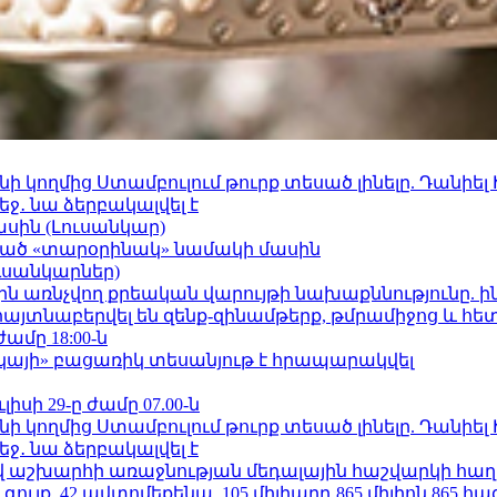
 կողմից Ստամբուլում թուրք տեսած լինելը. Դանիել
ջ․ նա ձերբակալվել է
ասին (Լուսանկար)
ացած «տարօրինակ» նամակի մասին
ւսանկարներ)
ո»-ին առնչվող քրեական վարույթի նախաքննությունը. ի
 հայտնաբերվել են զենք-զինամթերք, թմրամիջոց և հ
ժամը 18:00-ն
րկայի» բացառիկ տեսանյութ է հրապարակվել
ւլիսի 29-ը ժամը 07.00-ն
 կողմից Ստամբուլում թուրք տեսած լինելը. Դանիել
ջ․ նա ձերբակալվել է
աշխարհի առաջնության մեդալային հաշվարկի հաղ
ւյք, 42 ավտոմեքենա, 105 միլիարդ 865 միլիոն 865 հ