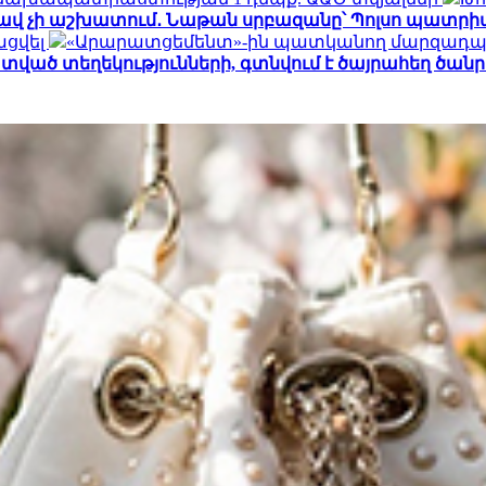
ավ չի աշխատում․ Նաթան սրբազանը՝ Պոլսո պատրիա
ացվել
«Արարատցեմենտ»-ին պատկանող մարզադպրո
ած տեղեկությունների, գտնվում է ծայրահեղ ծանր վ