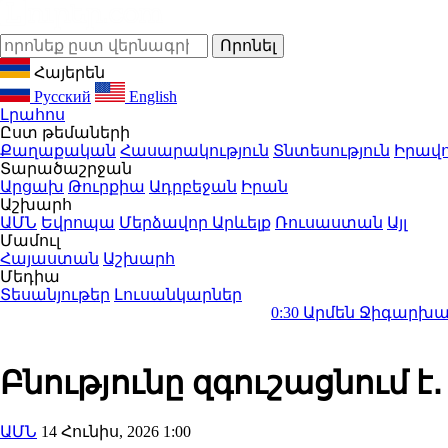
Հայերեն
Русский
English
Լրահոս
Ըստ թեմաների
Քաղաքական
Հասարակություն
Տնտեսություն
Իրավո
Տարածաշրջան
Արցախ
Թուրքիա
Ադրբեջան
Իրան
Աշխարհ
ԱՄՆ
Եվրոպա
Մերձավոր Արևելք
Ռուսաստան
Այլ
Մամուլ
Հայաստան
Աշխարհ
Մեդիա
Տեսանյութեր
Լուսանկարներ
0:30
Արմեն Ջիգարխանյանի խորթ ո
Բնությունը զգուշացնում է
ԱՄՆ
14 Հունիս, 2026 1:00