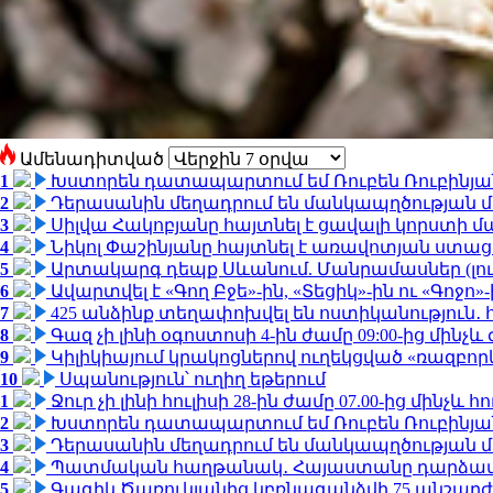
Ամենադիտված
1
Խստորեն դատապարտում եմ Ռուբեն Ռուբինյանի
2
Դերասանին մեղադրում են մանկապղծության մե
3
Սիլվա Հակոբյանը հայտնել է ցավալի կորստի մ
4
Նիկոլ Փաշինյանը հայտնել է առավոտյան ստ
5
Արտակարգ դեպք Սևանում. Մանրամասներ (լո
6
Ավարտվել է «Գող Բջե»-ին, «Տեցիկ»-ին ու «Գոջ
7
425 անձինք տեղափոխվել են ոստիկանություն․
8
Գազ չի լինի օգոստոսի 4-ին ժամը 09:00-ից մինչև 
9
Կիլիկիայում կրակոցներով ուղեկցված «ռազբո
10
Սպանություն՝ ուղիղ եթերում
1
Ջուր չի լինի հուլիսի 28-ին ժամը 07.00-ից մինչև հո
2
Խստորեն դատապարտում եմ Ռուբեն Ռուբինյանի
3
Դերասանին մեղադրում են մանկապղծության մե
4
Պատմական հաղթանակ․ Հայաստանը դարձավ 
5
Գագիկ Ծառուկյանից կբռնագանձվի 75 անշարժ գո