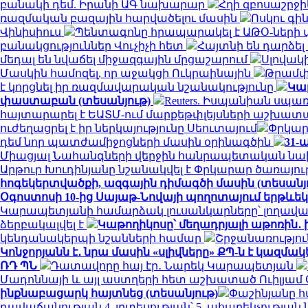
բանակի դեմ. Իրանի ԱԳ նախարար
Հղի զբոսաշրջի
ռազմական բազային հարվածելու մասին
Ոսկու գին
Վինիսիուս
Պենտագոնը հրապարակել է ԱԹՕ-ների վե
բանակցություններ Վուչիչի հետ
Հայտնի են դարձե
մեդալ են նվաճել միջազգային մրցաշարում
Սլովակ
Մասկին համոզել, որ աջակցի Ուկրաինային
Թրամփը
է կորցնել իր ռազմավարական նշանակությունը
Կա
փաստաբան (տեսանյութ)
Reuters. Իսպանիան սպ
հայտարարել է ԵԱՏՄ-ում մարքեթփլեյսների աշխա
ուժեղացրել է իր ներկայությունը Սեուտայում
Փրկար
դեմ նոր պատժամիջոցների մասին օրինագծին
31-
Միացյալ Նահանգների վերջին հանրապետական ​​
Արթուր Խուդինյանը նշանակվել է Փրկարար ծառայո
հոգեկերտվածքի, ազգային դիմագծի մասին (տեսանյ
Օգոստոսի 10-ից Սայաթ-Նովայի պողոտայում երթևե
Կարապետյանի համարձակ լուսանկարները՝ լողավա
ձերբակալվել է
Կաթողիկոսը՝ մեղադրյալի աթոռին․ 
կենդանակերպի նշանների համար
Շրջանառություն
Կոնջորյանն է․ նրա մասին «սլիվները» ՔՊ-ն է կազմա
ՌԴ ՊՆ
Դատավորը հայ էր․ Նարեկ Կարապետյան
Մադոննայի և այլ աստղերի հետ աշխատած Ուիլյամ
ինքնաբացարկ հայտնեց (տեսանյութ)
Փաշինյանը 
դավաճանության 4, լրտեսության՝ 5, ահաբեկչությ