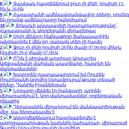
8
Տասնյակ հասցեներում ջուր չի լինի՝ հուլիսի 15-
ին և 16-ին
9
Հայաստանի ամենավտանգավոր օձերը. որտեղ
են դրանք ամենաշատը հանդիպում
10
Տոկաևի անսպասելի հայտարարությունը՝
Հայաստանի և Ադրբեջանի վերաբերյալ
1
Սոչի մեկնող ինքնաթիռը ճանապարհին
անցկացրել է մեկ օր, սակայն տեղ չի հասել
2
Ջուր չի լինի հուլիսի 28-ին ժամը 07.00-ից մինչև
հուլիսի 29-ը ժամը 07.00-ն
3
Ո՞րն է սիրված արտիստ Արտաշես
Ալեքսանյանի մահվան պատճառը. հայտնի են
մանրամասներ
4
Խստորեն դատապարտում եմ Ռուբեն
Ռուբինյանի կողմից Ստամբուլում թուրք տեսած
լինելը. Դանիել Իոաննիսյան
5
Նորայրը մեկնել էր հանգստի, արդեն
վերադառնում է. նոր մանրամասներ՝ ողբերգական
դեպքից
6
Դերասանին մեղադրում են մանկապղծության
մեջ․ նա ձերբակալվել է
7
Ավտոմեքենայում հայտնաբերվել է
առողջապահության նախկին նախարար, վիրաբույժ
Գագիկ Ստամբուլցյանի մարմինը