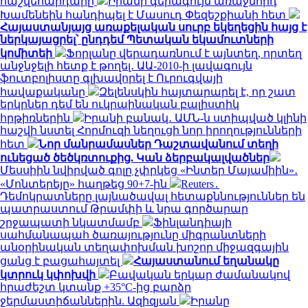
հաշվեհարդարը
Իրանի գերագույն առաջնորդ
Խամենեին հանդիպել է Մասուդ Փեզեշքիանի հետ
Հայաստանյայց առաքելական սուրբ եկեղեցին հայց է
ներկայացրել՝ ընդդեմ Պետական եկամուտների
կոմիտեի
Ֆորլանը վերադառնում է այնտեղ, որտեղ
անջնջելի հետք է թողել․ ԱԱ-2010-ի լավագույն
ֆուտբոլիստը գլխավորել է Ուրուգվայի
հավաքականը
Զելենսկին հայտարարել է, որ շատ
երկրներ դեմ են ուկրաինական բալիստիկ
հրթիռներին
Իրանի բանակ․ ԱՄՆ-ն ստիպված կլինի
հաշվի նստել Հորմուզի նեղուցի նոր իրողությունների
հետ
Նոր մանրամասներ Դաշտավանում տեղի
ունեցած ծեծկռտուքից. Կան ձերբակալվածներ
Մեսսիին նվիրված գոլը չփրկեց «Ինտեր Մայամիին»․
«Մոնտերեյը» հաղթեց 90+7-ին
Reuters․
Դեմոկրատները լայնածավալ հետաքննություններ են
պատրաստում Թրամփի և նրա գործարար
շրջապատի նկատմամբ
Ֆինլանդիայի
սահմանապահ ծառայությունը միգրանտների
անօրինական տեղափոխման խոշոր միջազգային
ցանց է բացահայտել
Հայաստանում եղանակը
կտրուկ կփոխվի
Բավական երկար ժամանակով
հրաժեշտ կտանք +35°C-ից բարձր
ջերմաստիճաններին. Ազիզյան
Իրանը