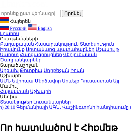
Հայերեն
Русский
English
Լրահոս
Ըստ թեմաների
Քաղաքական
Հասարակություն
Տնտեսություն
Իրավունք
Արտակարգ պատահարներ
Մշակույթ
Սպորտ
Հարցազրույցներ
Վերլուծական
Ծաղրանկարներ
Տարածաշրջան
Արցախ
Թուրքիա
Ադրբեջան
Իրան
Աշխարհ
ԱՄՆ
Եվրոպա
Մերձավոր Արևելք
Ռուսաստան
Այլ
Մամուլ
Հայաստան
Աշխարհ
Մեդիա
Տեսանյութեր
Լուսանկարներ
:10
Գերմանիայի ԱԳՆ․ Վաշինգտոնի հանդիպումը պատ
Որ հատվածով է Հիքմեթ