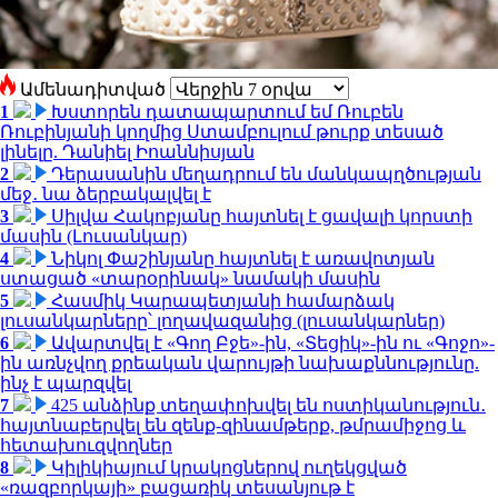
Ամենադիտված
1
Խստորեն դատապարտում եմ Ռուբեն
Ռուբինյանի կողմից Ստամբուլում թուրք տեսած
լինելը. Դանիել Իոաննիսյան
2
Դերասանին մեղադրում են մանկապղծության
մեջ․ նա ձերբակալվել է
3
Սիլվա Հակոբյանը հայտնել է ցավալի կորստի
մասին (Լուսանկար)
4
Նիկոլ Փաշինյանը հայտնել է առավոտյան
ստացած «տարօրինակ» նամակի մասին
5
Հասմիկ Կարապետյանի համարձակ
լուսանկարները՝ լողավազանից (լուսանկարներ)
6
Ավարտվել է «Գող Բջե»-ին, «Տեցիկ»-ին ու «Գոջո»-
ին առնչվող քրեական վարույթի նախաքննությունը.
ինչ է պարզվել
7
425 անձինք տեղափոխվել են ոստիկանություն․
հայտնաբերվել են զենք-զինամթերք, թմրամիջոց և
հետախուզվողներ
8
Կիլիկիայում կրակոցներով ուղեկցված
«ռազբորկայի» բացառիկ տեսանյութ է