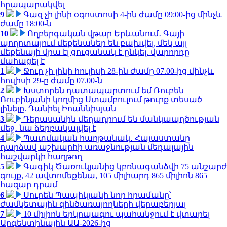
հրապարակվել
9
Գազ չի լինի օգոստոսի 4-ին ժամը 09:00-ից մինչև
ժամը 18:00-ն
10
Ողբերգական վթար Երևանում․ Գայի
պողոտայում մեքենաներ են բախվել, մեկ այլ
մեքենայի վրա էլ ցուցանակ է ընկել. վարորդը
մահացել է
1
Ջուր չի լինի հուլիսի 28-ին ժամը 07.00-ից մինչև
հուլիսի 29-ը ժամը 07.00-ն
2
Խստորեն դատապարտում եմ Ռուբեն
Ռուբինյանի կողմից Ստամբուլում թուրք տեսած
լինելը. Դանիել Իոաննիսյան
3
Դերասանին մեղադրում են մանկապղծության
մեջ․ նա ձերբակալվել է
4
Պատմական հաղթանակ․ Հայաստանը
դարձավ աշխարհի առաջնության մեդալային
հաշվարկի հաղթող
5
Գագիկ Ծառուկյանից կբռնագանձվի 75 անշարժ
գույք, 42 ավտոմեքենա, 105 միլիարդ 865 միլիոն 865
հազար դրամ
6
Սուրեն Պապիկյանի նոր հրամանը՝
ժամկետային զինծառայողների վերաբերյալ
7
10 միլիոն երկրպագու պահանջում է վտարել
Արգենտինային ԱԱ-2026-ից