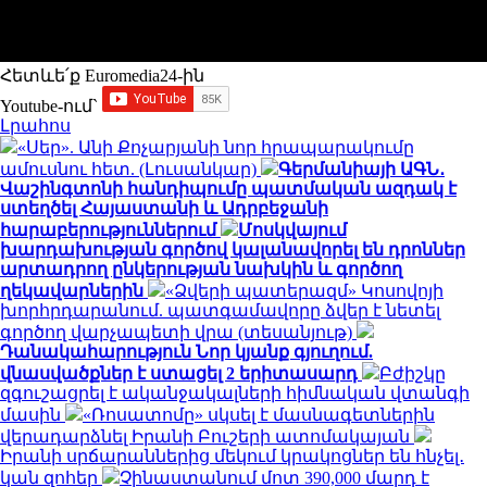
Հետևե՛ք Euromedia24-ին
Youtube-ում`
Լրահոս
«Սեր». Անի Քոչարյանի նոր հրապարակումը
ամուսնու հետ. (Լուսանկար)
Գերմանիայի ԱԳՆ․
Վաշինգտոնի հանդիպումը պատմական ազդակ է
ստեղծել Հայաստանի և Ադրբեջանի
հարաբերություններում
Մոսկվայում
խարդախության գործով կալանավորել են դրոններ
արտադրող ընկերության նախկին և գործող
ղեկավարներին
«Ձվերի պատերազմ» Կոսովոյի
խորհրդարանում. պատգամավորը ձվեր է նետել
գործող վարչապետի վրա (տեսանյութ)
Դանակահարություն Նոր կյանք գյուղում.
վնասվածքներ է ստացել 2 երիտասարդ
Բժիշկը
զգուշացրել է ականջակալների հիմնական վտանգի
մասին
«Ռոսատոմը» սկսել է մասնագետներին
վերադարձնել Իրանի Բուշերի ատոմակայան
Իրանի սրճարաններից մեկում կրակոցներ են հնչել․
կան զոհեր
Չինաստանում մոտ 390,000 մարդ է