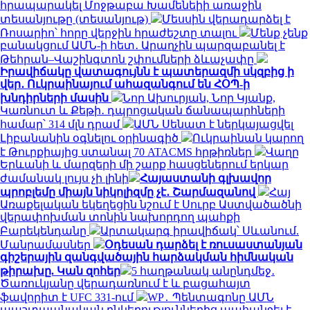
հրապարակել Մոջթաբա Խամենեիի առաջին
տեսանյութը (տեսանյութ)
Մեսսին վերադարձել է
Ռոսարիո՝ հորը վերջին հրաժեշտը տալու
Մենք չենք
բանակցում ԱՄՆ-ի հետ․ Արաղչին պարզաբանել է
Թեհրան–Վաշինգտոն շփումների ձևաչափը
Իրավիճակը վատագույնն է պատերազմի սկզբից ի
վեր․ Ուկրաինայում ահազանգում են ՀՕՊ-ի
խնդիրների մասին
Նոր Ախուրյան, Նոր Կյանք,
Կառնուտ և Քեթի․ դպրոցական ճանապարհների
համար՝ 314 մլն դրամ
ԱՄՆ Սենատ է ներկայացվել
Լիբանանին օգնելու օրինագիծ
Ուկրաինան կարող
է Թուրքիայից ստանալ 70 ATACMS հրթիռներ
Վաղը
Երևանի և մարզերի մի շարք հասցեներում երկար
ժամանակ լույս չի լինի
Հայաստանի գլխավոր
պրոբլեմը միայն նիկոլիզմը չէ․ Շարմազանով
Հայ
Առաքելական եկեղեցին նշում է Սուրբ Աստվածածնի
վերափոխման տոնին նախորդող պահքի
Բարեկենդանը
Արտակարգ իրավիճակ՝ Սևանում.
Մանրամասներ
Օդեսան դարձել է ռուսաստանյան
գիշերային զանգվածային հարձակման հիմնական
թիրախը. Կան զոհեր
5 հաղթանակ անընդմեջ․
Ծառուկյանը վերադառնում է և բացահայտ
ֆավորիտ է UFC 331-ում
WP․ Պենտագոնը ԱՄՆ
պաշտպանական ընկերություններից պահանջել է