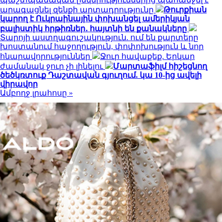
արագացնել զենքի արտադրությունը
Թուրքիան
կարող է Ուկրաինային փոխանցել ամերիկյան
բալիստիկ հրթիռներ․ հայտնի են քանակները
Տարոյի աստղագուշակություն. ում են քարտերը
խոստանում հաջողություն, փոփոխություն և նոր
հնարավորություններ
Ջուր հավաքեք. Երկար
ժամանակ ջուր չի լինելու
Մարտաֆիլմ հիշեցնող
ծեծկռտուք Դաշտավան գյուղում. կա 10-ից ավելի
վիրավոր
Ամբողջ լրահոսը »