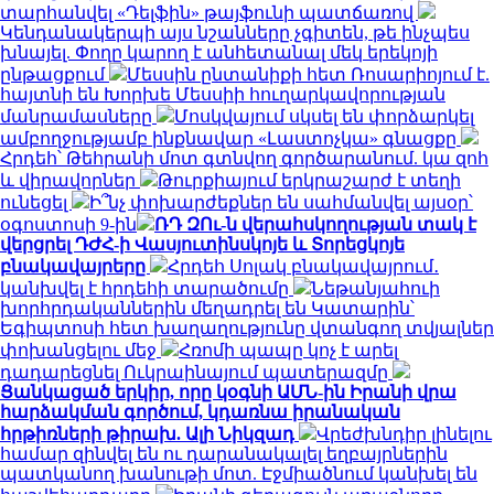
տարհանվել «Դելֆին» թայֆունի պատճառով
Կենդանակերպի այս նշանները չգիտեն, թե ինչպես
խնայել. Փողը կարող է անհետանալ մեկ երեկոյի
ընթացքում
Մեսսին ընտանիքի հետ Ռոսարիոյում է.
հայտնի են Խորխե Մեսսիի հուղարկավորության
մանրամասները
Մոսկվայում սկսել են փորձարկել
ամբողջությամբ ինքնավար «Լաստոչկա» գնացքը
Հրդեհ՝ Թեհրանի մոտ գտնվող գործարանում. կա զոհ
և վիրավորներ
Թուրքիայում երկրաշարժ է տեղի
ունեցել
Ի՞նչ փոխարժեքներ են սահմանվել այսօր՝
օգոստոսի 9-ին
ՌԴ ԶՈւ-ն վերահսկողության տակ է
վերցրել ԴԺՀ-ի Վասյուտինսկոյե և Տորեցկոյե
բնակավայրերը
Հրդեհ Սոլակ բնակավայրում․
կանխվել է հրդեհի տարածումը
Նեթանյահուի
խորհրդականներին մեղադրել են Կատարին՝
Եգիպտոսի հետ խաղաղությունը վտանգող տվյալներ
փոխանցելու մեջ
Հռոմի պապը կոչ է արել
դադարեցնել Ուկրաինայում պատերազմը
Ցանկացած երկիր, որը կօգնի ԱՄՆ-ին Իրանի վրա
հարձակման գործում, կդառնա իրանական
հրթիռների թիրախ. Ալի Նիկզադ
Վրեժխնդիր լինելու
համար զինվել են ու դարանակալել եղբայրներին
պատկանող խանութի մոտ. Էջմիածնում կանխել են