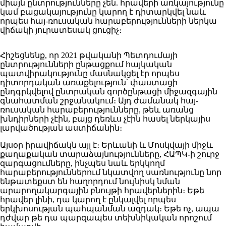
միայն ընտրությունները չեն. հրավերի առկայությունը
կամ բացակայությունը կարող է դիտարկվել նաև
որպես հայ-ռուսական հարաբերությունների ներկա
վիճակի յուրատեսակ ցուցիչ։
Հիշեցնենք, որ 2021 թվականի Պետդումայի
ընտրությունների ընթացքում հայկական
պատվիրակությունը մասնակցել էր որպես
դիտորդական առաքելություն՝ փաստացի
ընդգրկվելով ընտրական գործընթացի միջազգային
գնահատման շրջանակում։ Այդ ժամանակ հայ-
ռուսական հարաբերությունները, թեև առանց
խնդիրների չէին, բայց դեռևս չէին հասել ներկայիս
լարվածության աստիճանին։
Այսօր իրավիճակն այլ է։ Երևանի և Մոսկվայի միջև
քաղաքական տարաձայնությունները, ՀԱՊԿ-ի շուրջ
զարգացումները, ինչպես նաև երկկողմ
հարաբերություններում նկատվող սառնությունը նոր
ենթատեքստ են հաղորդում նույնիսկ նման
արարողակարգային բնույթի հրավերներին։ Եթե
հրավեր լինի, դա կարող է ընկալվել որպես
երկխոսության պահպանման ազդակ։ Եթե ոչ, ապա
դժվար թե դա պարզապես տեխնիկական որոշում