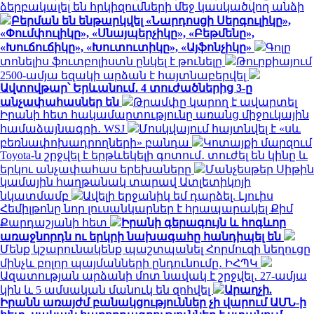
ձերբակալել են հրկիզումների մեջ կասկածվող անձի
Բերման են ենթարկվել «Նարդոսցի Սերգուլիկը»,
«Փումփուլիկը», «Սնայպերչիկը», «Բեթմենը»,
«Խուճուճիկը», «Խուտուտիկը», «Այֆոնչիկը»
Գոլը
տոնելիս ֆուտբոլիստն ընկել է թունելը
Թուրքիայում
2500-ամյա եզակի արձան է հայտնաբերվել
Ավտովթար՝ Երևանում․ 4 տուժածներից 3-ը
անչափահասներ են
Թրամփը կարող է ավարտել
Իրանի հետ հակամարտությունը առանց միջուկային
համաձայնագրի․ WSJ
Մոսկվայում հայտնվել է «սև
բեռնափոխադրողների» բանդա
Կոտայքի մարզում
Toyota-ն շրջվել է երթևեկելի գոտում․ տուժել են կինը և
երկու անչափահաս երեխաները
Մանչեսթեր Սիթին
կամային հաղթանակ տարավ Ատլետիկոյի
նկատմամբ
Ավելի երջանիկ եմ դարձել. Լյուիս
Հեմիլթոնը նոր լուսանկարներ է հրապարակել Քիմ
Քարդաշյանի հետ
Իրանի գերագույն և հոգևոր
առաջնորդն ու երկրի նախագահը հանդիպել են
Մենք կշարունակենք պաշտպանել Հորմուզի նեղուցը
մինչև բոլոր պայմանների ընդունումը․ ԻՀՊԿ
Ազատության արձանի մոտ նավակ է շրջվել․ 27-ամյա
կին և 5 ամսական մանուկ են զոհվել
Արաղչի.
Իրանն առայժմ բանակցություններ չի վարում ԱՄՆ-ի