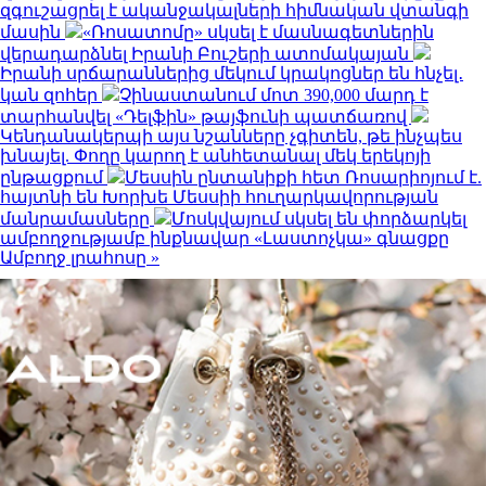
զգուշացրել է ականջակալների հիմնական վտանգի
մասին
«Ռոսատոմը» սկսել է մասնագետներին
վերադարձնել Իրանի Բուշերի ատոմակայան
Իրանի սրճարաններից մեկում կրակոցներ են հնչել․
կան զոհեր
Չինաստանում մոտ 390,000 մարդ է
տարհանվել «Դելֆին» թայֆունի պատճառով
Կենդանակերպի այս նշանները չգիտեն, թե ինչպես
խնայել. Փողը կարող է անհետանալ մեկ երեկոյի
ընթացքում
Մեսսին ընտանիքի հետ Ռոսարիոյում է.
հայտնի են Խորխե Մեսսիի հուղարկավորության
մանրամասները
Մոսկվայում սկսել են փորձարկել
ամբողջությամբ ինքնավար «Լաստոչկա» գնացքը
Ամբողջ լրահոսը »