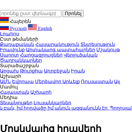
Հայերեն
Русский
English
Լրահոս
Ըստ թեմաների
Քաղաքական
Հասարակություն
Տնտեսություն
Իրավունք
Արտակարգ պատահարներ
Մշակույթ
Սպորտ
Հարցազրույցներ
Վերլուծական
Ծաղրանկարներ
Տարածաշրջան
Արցախ
Թուրքիա
Ադրբեջան
Իրան
Աշխարհ
ԱՄՆ
Եվրոպա
Մերձավոր Արևելք
Ռուսաստան
Այլ
Մամուլ
Հայաստան
Աշխարհ
Մեդիա
Տեսանյութեր
Լուսանկարներ
, իմ հոդվածը իմ անուն ազգանունն էր. Պողոսյան
8:3
Մոսկվայից հրավերի