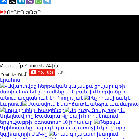
ՈՒՂԻՂ ԵԹԵՐ
Հետևե՛ք Euromedia24-ին
Youtube-ում`
Լրահոս
«Ավարտվեց հերթական կալանքս, քրվարույթի
մասին կասեմ ընդամենը մեկ բան, իմ հոդվածը իմ
անուն ազգանունն էր. Պողոսյան
Ինչ իրավիճակ է
Լարսում
Սպասվում է կարճատև անձրև և ամպրոպ
Լույս չի լինի. հասցեներ
Առյուծը, Ցուլը, Խոյը և
Աղեղնավորը Թամարա Գլոբայի հորոսկոպում
երկուշաբթի՝ օգոստոսի 10-ի համար
Ռեբեկա
Գրինսպանը կարող է դառնալ առաջին կինը, որը
կգլխավորի ՄԱԿ-ը
Նոան գոլառատ խաղում