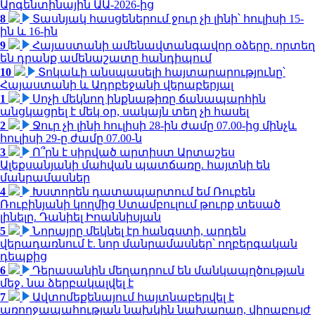
Արգենտինային ԱԱ-2026-ից
8
Տասնյակ հասցեներում ջուր չի լինի՝ հուլիսի 15-
ին և 16-ին
9
Հայաստանի ամենավտանգավոր օձերը. որտեղ
են դրանք ամենաշատը հանդիպում
10
Տոկաևի անսպասելի հայտարարությունը՝
Հայաստանի և Ադրբեջանի վերաբերյալ
1
Սոչի մեկնող ինքնաթիռը ճանապարհին
անցկացրել է մեկ օր, սակայն տեղ չի հասել
2
Ջուր չի լինի հուլիսի 28-ին ժամը 07.00-ից մինչև
հուլիսի 29-ը ժամը 07.00-ն
3
Ո՞րն է սիրված արտիստ Արտաշես
Ալեքսանյանի մահվան պատճառը. հայտնի են
մանրամասներ
4
Խստորեն դատապարտում եմ Ռուբեն
Ռուբինյանի կողմից Ստամբուլում թուրք տեսած
լինելը. Դանիել Իոաննիսյան
5
Նորայրը մեկնել էր հանգստի, արդեն
վերադառնում է. նոր մանրամասներ՝ ողբերգական
դեպքից
6
Դերասանին մեղադրում են մանկապղծության
մեջ․ նա ձերբակալվել է
7
Ավտոմեքենայում հայտնաբերվել է
առողջապահության նախկին նախարար, վիրաբույժ