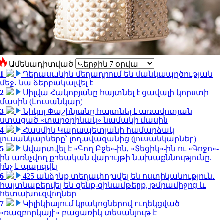
Ամենադիտված
1
Դերասանին մեղադրում են մանկապղծության
մեջ․ նա ձերբակալվել է
2
Սիլվա Հակոբյանը հայտնել է ցավալի կորստի
մասին (Լուսանկար)
3
Նիկոլ Փաշինյանը հայտնել է առավոտյան
ստացած «տարօրինակ» նամակի մասին
4
Հասմիկ Կարապետյանի համարձակ
լուսանկարները՝ լողավազանից (լուսանկարներ)
5
Ավարտվել է «Գող Բջե»-ին, «Տեցիկ»-ին ու «Գոջո»-
ին առնչվող քրեական վարույթի նախաքննությունը.
ինչ է պարզվել
6
425 անձինք տեղափոխվել են ոստիկանություն․
հայտնաբերվել են զենք-զինամթերք, թմրամիջոց և
հետախուզվողներ
7
Կիլիկիայում կրակոցներով ուղեկցված
«ռազբորկայի» բացառիկ տեսանյութ է