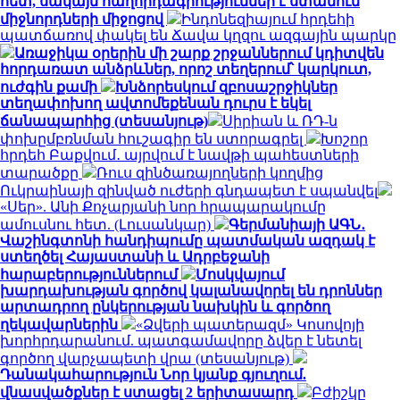
հետ, սակայն հաղորդագրություններ է ստանում
միջնորդների միջոցով
Ինդոնեզիայում հրդեհի
պատճառով փակել են Ճավա կղզու ազգային պարկը
Առաջիկա օրերին մի շարք շրջաններում կդիտվեն
հորդառատ անձրևներ, որոշ տեղերում՝ կարկուտ,
ուժգին քամի
Խնձորեսկում զբոսաշրջիկներ
տեղափոխող ավտոմեքենան դուրս է եկել
ճանապարհից (տեսանյութ)
Սիրիան և ՌԴ-ն
փոխըմբռնման հուշագիր են ստորագրել
Խոշոր
հրդեհ Բաքվում․ այրվում է նավթի պահեստների
տարածքը
Ռուս զինծառայողների կողմից
Ուկրաինայի զինված ուժերի գնդապետ է սպանվել
«Սեր». Անի Քոչարյանի նոր հրապարակումը
ամուսնու հետ. (Լուսանկար)
Գերմանիայի ԱԳՆ․
Վաշինգտոնի հանդիպումը պատմական ազդակ է
ստեղծել Հայաստանի և Ադրբեջանի
հարաբերություններում
Մոսկվայում
խարդախության գործով կալանավորել են դրոններ
արտադրող ընկերության նախկին և գործող
ղեկավարներին
«Ձվերի պատերազմ» Կոսովոյի
խորհրդարանում. պատգամավորը ձվեր է նետել
գործող վարչապետի վրա (տեսանյութ)
Դանակահարություն Նոր կյանք գյուղում.
վնասվածքներ է ստացել 2 երիտասարդ
Բժիշկը