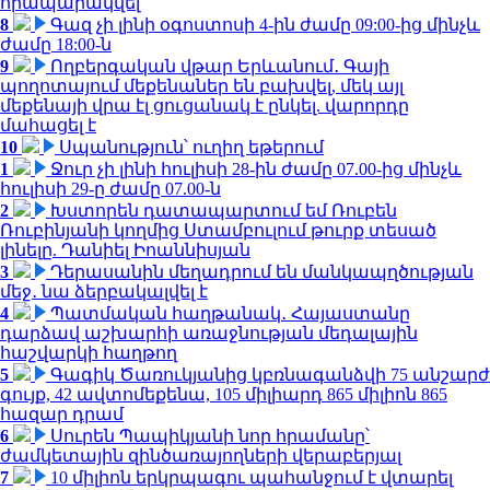
հրապարակվել
8
Գազ չի լինի օգոստոսի 4-ին ժամը 09:00-ից մինչև
ժամը 18:00-ն
9
Ողբերգական վթար Երևանում․ Գայի
պողոտայում մեքենաներ են բախվել, մեկ այլ
մեքենայի վրա էլ ցուցանակ է ընկել. վարորդը
մահացել է
10
Սպանություն՝ ուղիղ եթերում
1
Ջուր չի լինի հուլիսի 28-ին ժամը 07.00-ից մինչև
հուլիսի 29-ը ժամը 07.00-ն
2
Խստորեն դատապարտում եմ Ռուբեն
Ռուբինյանի կողմից Ստամբուլում թուրք տեսած
լինելը. Դանիել Իոաննիսյան
3
Դերասանին մեղադրում են մանկապղծության
մեջ․ նա ձերբակալվել է
4
Պատմական հաղթանակ․ Հայաստանը
դարձավ աշխարհի առաջնության մեդալային
հաշվարկի հաղթող
5
Գագիկ Ծառուկյանից կբռնագանձվի 75 անշարժ
գույք, 42 ավտոմեքենա, 105 միլիարդ 865 միլիոն 865
հազար դրամ
6
Սուրեն Պապիկյանի նոր հրամանը՝
ժամկետային զինծառայողների վերաբերյալ
7
10 միլիոն երկրպագու պահանջում է վտարել