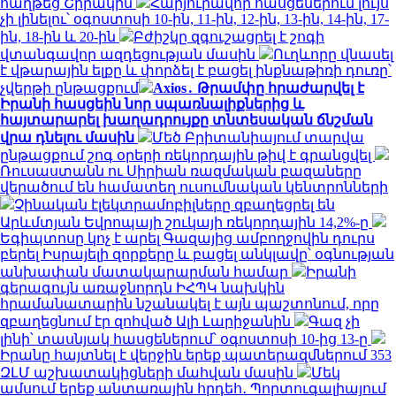
հաղթեց Շիրակին
Հարյուրավոր հասցեներում լույս
չի լինելու՝ օգոստոսի 10-ին, 11-ին, 12-ին, 13-ին, 14-ին, 17-
ին, 18-ին և 20-ին
Բժիշկը զգուշացրել է շոգի
վտանգավոր ազդեցության մասին
Ուղևորը վնասել
է վթարային ելքը և փորձել է բացել ինքնաթիռի դուռը՝
չվերթի ընթացքում
Axios․ Թրամփը հրաժարվել է
Իրանի հասցեին նոր սպառնալիքներից և
հայտարարել խաղադրույքը տնտեսական ճնշման
վրա դնելու մասին
Մեծ Բրիտանիայում տարվա
ընթացքում շոգ օրերի ռեկորդային թիվ է գրանցվել
Ռուսաստանն ու Սիրիան ռազմական բազաները
վերածում են համատեղ ուսումնական կենտրոնների
Չինական էլեկտրամոբիլները զբաղեցրել են
Արևմտյան Եվրոպայի շուկայի ռեկորդային 14,2%-ը
Եգիպտոսը կոչ է արել Գազայից ամբողջովին դուրս
բերել Իսրայելի զորքերը և բացել անկլավը՝ օգնության
անխափան մատակարարման համար
Իրանի
գերագույն առաջնորդն ԻՀՊԿ նախկին
հրամանատարին նշանակել է այն պաշտոնում, որը
զբաղեցնում էր զոհված Ալի Լարիջանին
Գազ չի
լինի՝ տասնյակ հասցեներում՝ օգոստոսի 10-ից 13-ը
Իրանը հայտնել է վերջին երեք պատերազմներում 353
ԶԼՄ աշխատակիցների մահվան մասին
Մեկ
ամսում երեք անտառային հրդեհ․ Պորտուգալիայում