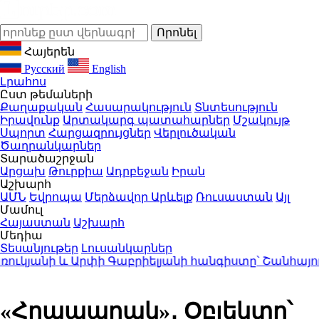
Հայերեն
Русский
English
Լրահոս
Ըստ թեմաների
Քաղաքական
Հասարակություն
Տնտեսություն
Իրավունք
Արտակարգ պատահարներ
Մշակույթ
Սպորտ
Հարցազրույցներ
Վերլուծական
Ծաղրանկարներ
Տարածաշրջան
Արցախ
Թուրքիա
Ադրբեջան
Իրան
Աշխարհ
ԱՄՆ
Եվրոպա
Մերձավոր Արևելք
Ռուսաստան
Այլ
Մամուլ
Հայաստան
Աշխարհ
Մեդիա
Տեսանյութեր
Լուսանկարներ
յանի և Արփի Գաբրիելյանի հանգիստը՝ Շանհայում (
«Հրապարակ»․ Օբյեկտը՝