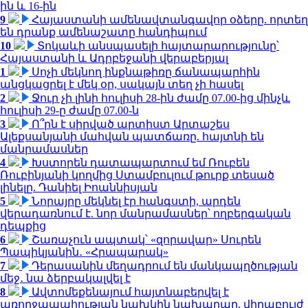
ին և 16-ին
9
Հայաստանի ամենավտանգավոր օձերը. որտեղ
են դրանք ամենաշատը հանդիպում
10
Տոկաևի անսպասելի հայտարարությունը՝
Հայաստանի և Ադրբեջանի վերաբերյալ
1
Սոչի մեկնող ինքնաթիռը ճանապարհին
անցկացրել է մեկ օր, սակայն տեղ չի հասել
2
Ջուր չի լինի հուլիսի 28-ին ժամը 07.00-ից մինչև
հուլիսի 29-ը ժամը 07.00-ն
3
Ո՞րն է սիրված արտիստ Արտաշես
Ալեքսանյանի մահվան պատճառը. հայտնի են
մանրամասներ
4
Խստորեն դատապարտում եմ Ռուբեն
Ռուբինյանի կողմից Ստամբուլում թուրք տեսած
լինելը. Դանիել Իոաննիսյան
5
Նորայրը մեկնել էր հանգստի, արդեն
վերադառնում է. նոր մանրամասներ՝ ողբերգական
դեպքից
6
Շառաչուն ապտակ՝ «զորավար» Սուրեն
Պապիկյանին․ «Հրապարակ»
7
Դերասանին մեղադրում են մանկապղծության
մեջ․ նա ձերբակալվել է
8
Ավտոմեքենայում հայտնաբերվել է
առողջապահության նախկին նախարար, վիրաբույժ