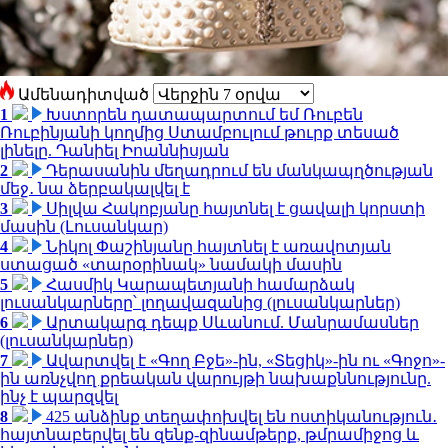
Ամենադիտված
1
Խստորեն դատապարտում եմ Ռուբեն
Ռուբինյանի կողմից Ստամբուլում թուրք տեսած
լինելը. Դանիել Իոաննիսյան
2
Դերասանին մեղադրում են մանկապղծության
մեջ․ նա ձերբակալվել է
3
Սիլվա Հակոբյանը հայտնել է ցավալի կորստի
մասին (Լուսանկար)
4
Նիկոլ Փաշինյանը հայտնել է առավոտյան
ստացած «տարօրինակ» նամակի մասին
5
Հասմիկ Կարապետյանի համարձակ
լուսանկարները՝ լողավազանից (լուսանկարներ)
6
Արտակարգ դեպք Սևանում. Մանրամասներ
(լուսանկարներ)
7
Ավարտվել է «Գող Բջե»-ին, «Տեցիկ»-ին ու «Գոջո»-
ին առնչվող քրեական վարույթի նախաքննությունը.
ինչ է պարզվել
8
425 անձինք տեղափոխվել են ոստիկանություն․
հայտնաբերվել են զենք-զինամթերք, թմրամիջոց և