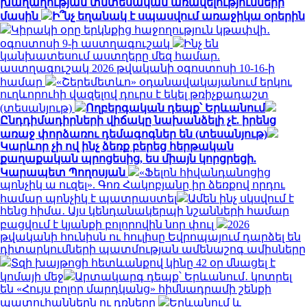
խաղաղության տնտեսական առավելությունների
մասին
Ի՞նչ եղանակ է սպասվում առաջիկա օրերին
Կիրակի օրը երկնքից հաջողություն կթափվի․
օգոստոսի 9-ի աստղագուշակ
Ինչ են
կանխատեսում աստղերը մեզ համար.
աստղագուշակ 2026 թվականի օգոստոսի 10-16-ի
համար
«Շերեմետևո» օդանավակայանում երկու
ուղևորուհի վազելով դուրս է եկել թռիչքադաշտ
(տեսանյութ)
Ողբերգական դեպք՝ Երևանում
Ընդդիմադիրների վիճակը նախանձելի չէ. իրենց
առաջ փորձառու դեմագոգներ են (տեսանյութ)
Կարևոր չի ով ինչ ձեռք բերեց հերթական
քաղաքական պրոցեսից, ես միայն կորցրեցի.
Կարապետ Պողոսյան
«Ֆելոն հիվանդանոցից
պոնչիկ ա ուզել». Գոռ Հակոբյանը իր ձեռքով որդու
համար պոնչիկ է պատրաստել
Ամեն ինչ սկսվում է
հենց հիմա․ Այս կենդանակերպի նշանների համար
բացվում է կյանքի բոլորովին նոր փուլ
2026
թվականի հունիսն ու հուլիսը Եվրոպայում դարձել են
դիտարկումների պատմության ամենաշոգ ամիսները
Տզի խայթոցի հետևանքով կինը 42 օր մնացել է
կոմայի մեջ
Արտակարգ դեպք՝ Երևանում․ կոտրել
են «Հույս բոլոր մարդկանց» հիմնադրամի շենքի
պատուհաններն ու դռները
Երևանում և