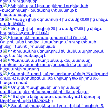
հետախուզվողներ
9
Կիլիկիայում կրակոցներով ուղեկցված
«ռազբորկայի» բացառիկ տեսանյութ է
հրապարակվել
10
Գազ չի լինի օգոստոսի 4-ին ժամը 09:00-ից մինչև
ժամը 18:00-ն
1
Ջուր չի լինի հուլիսի 28-ին ժամը 07.00-ից մինչև
հուլիսի 29-ը ժամը 07.00-ն
2
Խստորեն դատապարտում եմ Ռուբեն
Ռուբինյանի կողմից Ստամբուլում թուրք տեսած
լինելը. Դանիել Իոաննիսյան
3
Դերասանին մեղադրում են մանկապղծության
մեջ․ նա ձերբակալվել է
4
Պատմական հաղթանակ․ Հայաստանը
դարձավ աշխարհի առաջնության մեդալային
հաշվարկի հաղթող
5
Գագիկ Ծառուկյանից կբռնագանձվի 75 անշարժ
գույք, 42 ավտոմեքենա, 105 միլիարդ 865 միլիոն 865
հազար դրամ
6
Սուրեն Պապիկյանի նոր հրամանը՝
ժամկետային զինծառայողների վերաբերյալ
7
10 միլիոն երկրպագու պահանջում է վտարել
Արգենտինային ԱԱ-2026-ից
8
Տասնյակ հասցեներում ջուր չի լինի՝ հուլիսի 15-