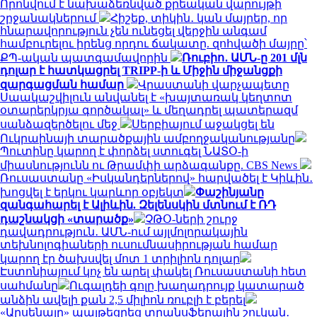
Որոնվում է նախաձեռնված քրեական վարույթի
շրջանակներում
Հիշեք, տիկին․ կան մայրեր, որ
հնարավորություն չեն ունեցել վերջին անգամ
համբուրելու իրենց որդու ճակատը. զոհվածի մայրը՝
ՔՊ-ական պատգամավորին
Ռուբիո․ ԱՄՆ-ը 201 մլն
դոլար է հատկացրել TRIPP-ի և Միջին միջանցքի
զարգացման համար
Վրաստանի վարչապետը
Սաակաշվիլուն անվանել է «խայտառակ կեղտոտ
օտարերկրյա գործակալ» և մեղադրել պատերազմ
սանձազերծելու մեջ
Սերբիայում աջակցել են
Ուկրաինայի տարածքային ամբողջականությանը
Պուտինը կարող է փորձել ստուգել ՆԱՏՕ-ի
միասնությունն ու Թրամփի արձագանքը. CBS News
Ռուսաստանը «Իսկանդերներով» հարվածել է Կիևին․
խոցվել է երկու կարևոր օբյեկտ
Փաշինյանը
զանգահարել է Ալիևին. Զելենսկին մտնում է ՌԴ
դաշնակցի «տարածք»
ՉԹՕ-ների շուրջ
դավադրություն․ ԱՄՆ-ում այլմոլորակային
տեխնոլոգիաների ուսումնասիրության համար
կարող էր ծախսվել մոտ 1 տրիլիոն դոլար
Էստոնիայում կոչ են արել փակել Ռուսաստանի հետ
սահմանը
Ուգալդեի գոլը խաղադրույք կատարած
անձին ավելի քան 2,5 միլիոն ռուբլի է բերել
«Արսենալը» պայթեցրեց տրանսֆերային շուկան․