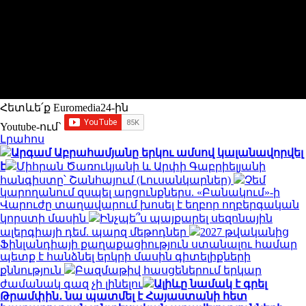
Հետևե՛ք Euromedia24-ին
Youtube-ում`
Լրահոս
Արգամ Աբրահամյանը երկու ամսով կալանավորվել
է
Միհրան Ծառուկյանի և Արփի Գաբրիելյանի
հանգիստը՝ Շանհայում (Լուսանկարներ)
Չեմ
կարողանում զսպել արցունքներս. «Բանակում»-ի
Վարուժը տաղավարում խոսել է եղբոր ողբերգական
կորստի մասին
Ինչպե՞ս պայքարել սեզոնային
ալերգիայի դեմ. պարզ մեթոդներ
2027 թվականից
Ֆինլանդիայի քաղաքացիություն ստանալու համար
պետք է հանձնել երկրի մասին գիտելիքների
քննություն
Բազմաթիվ հասցեներում երկար
ժամանակ գազ չի լինելու
Ալիևը նամակ է գրել
Թրամփին․ նա պատմել է Հայաստանի հետ