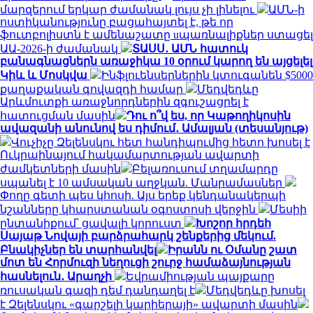
մարզերում երկար ժամանակ լույս չի լինելու
ԱՄՆ-ի
ոստիկանությունը բացահայտել է, թե որ
ֆուտբոլիստն է ամենաշատը uպառնալիքներ ստացել
ԱԱ-2026-ի ժամանակ
ՏԱՍՍ․ ԱՄՆ հատուկ
բանագնացներն առաջիկա 10 օրում կարող են այցելել
Կիև և Մոսկվա
Ինֆլուենսերներին կտուգանեն $5000
քաղաքական գովազդի համար
Մեդվեդևը
Արևմուտքի առաջնորդներին զգուշացրել է
հատուցման մասին
Դու ո՞վ ես, որ Կաթողիկոսին
ավազանի անունով ես դիմում․ Ամալյան (տեսանյութ)
Վուչիչը Զելենսկու հետ հանդիպումից հետո խոսել է
Ուկրաինայում հակամարտության ավարտի
ժամկետների մասին
Բելառուսում տղամարդը
սպանել է 10 ամսական աղջկան. Մանրամասներ
Փողը գետի պես կհոսի. Այս երեք կենդանակերպի
նշանները կհարստանան օգոստոսի վերջին
Մեսիի
ընտանիքում՝ ցավալի կորուստ
Խոշոր հրդեհ
Սայաթ Նովայի բարձրահարկ շենքերից մեկում.
Բնակիչներ են տարհանվել
Իրանն ու Օմանը շատ
մոտ են Հորմուզի նեղուցի շուրջ համաձայնության
հասնելուն․ Արաղչի
Եվրամիության պայքարը
ռուսական գազի դեմ դանդաղել է
Մեդվեդևը խոսել
է Զելենսկու «գարշելի կարիերայի» ավարտի մասին