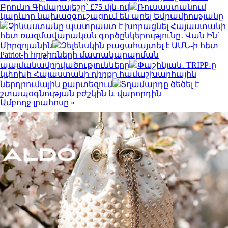
Բրունո Գիմարայեշը՝ £75 մլն-ով
Ռուսաստանում
կարևոր նախազգուշացում են արել Եվրամիությանը
Չինաստանը պատրաստ է խորացնել Հայաստանի
հետ ռազմավարական գործընկերությունը․ Վան Ին՝
Միրզոյանին
Զելենսկին բացահայտել է ԱՄՆ-ի հետ
Patriot-ի հրթիռների մատակարարման
պայմանավորվածությունները
Փաշինյան․ TRIPP-ը
կփոխի Հայաստանի դիրքը համաշխարհային
ներդրումային քարտեզում
Տղամարդը ծեծել է
շտապօգնության բժշկին և վարորդին
Ամբողջ լրահոսը »