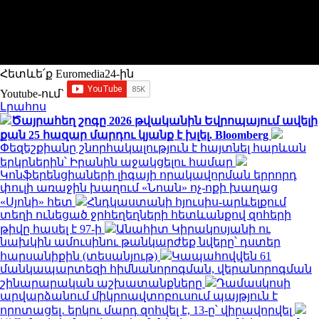
Հետևե՛ք Euromedia24-ին
Youtube-ում`
Լրահոս
Ծայրահեղ շոգը 2026 թվականին Եվրոպայում ավելի
քան 25 հազար մարդու կյանք է խլել. Bloomberg
Փեզեշքիանը շնորհակալություն է հայտնել հարևան
երկրներին՝ Իրանին աջակցելու համար
Կոնֆերենցիաների լիգայի որակավորման երրորդ
փուլի առաջին խաղում «Նոան» ոչ-ոքի խաղաց
«Սյոնի» հետ
Հնդկաստանի հյուսիս-արևելքում
տեղի ունեցած ջրհեղեղների հետևանքով զոհերի
թիվը հասել է 97-ի
Անահիտ Կիրակոսյանի ու
նախկին ամուսինու թանկարժեք նվերը՝ դստեր
հարսանիքին (տեսանյութ)
Կապահովվեն 61
մանկապարտեզի հիմնանորոգման, վերանորոգման
շինարարական աշխատանքները
Դամասկոսի
արվարձանում միկրոավտոբուսում պայթյուն է
որոտացել․ երկու մարդ զոհվել է, 13-ը՝ վիրավորվել