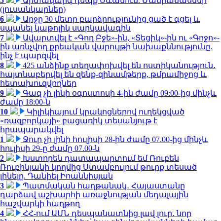
5
Արտակարգ դեպք Սևանում. Մանրամասներ
(լուսանկարներ)
6
Արջը 30 մետր բարձրությունից ցած է գցել և
սպանել կաթոլիկ սարկավագին
7
Ավարտվել է «Գող Բջե»-ին, «Տեցիկ»-ին ու «Գոջո»-
ին առնչվող քրեական վարույթի նախաքննությունը.
ինչ է պարզվել
8
425 անձինք տեղափոխվել են ոստիկանություն․
հայտնաբերվել են զենք-զինամթերք, թմրամիջոց և
հետախուզվողներ
9
Գազ չի լինի օգոստոսի 4-ին ժամը 09:00-ից մինչև
ժամը 18:00-ն
10
Կիլիկիայում կրակոցներով ուղեկցված
«ռազբորկայի» բացառիկ տեսանյութ է
հրապարակվել
1
Ջուր չի լինի հուլիսի 28-ին ժամը 07.00-ից մինչև
հուլիսի 29-ը ժամը 07.00-ն
2
Խստորեն դատապարտում եմ Ռուբեն
Ռուբինյանի կողմից Ստամբուլում թուրք տեսած
լինելը. Դանիել Իոաննիսյան
3
Պատմական հաղթանակ․ Հայաստանը
դարձավ աշխարհի առաջնության մեդալային
հաշվարկի հաղթող
4
ՀՀ-ում ԱՄՆ դեսպանատնից լավ լուր․ նոր