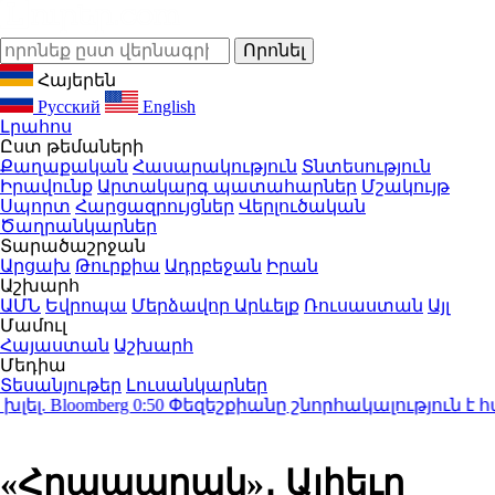
Հայերեն
Русский
English
Լրահոս
Ըստ թեմաների
Քաղաքական
Հասարակություն
Տնտեսություն
Իրավունք
Արտակարգ պատահարներ
Մշակույթ
Սպորտ
Հարցազրույցներ
Վերլուծական
Ծաղրանկարներ
Տարածաշրջան
Արցախ
Թուրքիա
Ադրբեջան
Իրան
Աշխարհ
ԱՄՆ
Եվրոպա
Մերձավոր Արևելք
Ռուսաստան
Այլ
Մամուլ
Հայաստան
Աշխարհ
Մեդիա
Տեսանյութեր
Լուսանկարներ
 Bloomberg
0:50
Փեզեշքիանը շնորհակալություն է հայ
«Հրապարակ»․ Ալիեւը