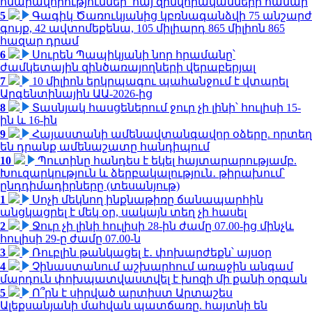
հնարավորություններ՝ հայ զինվորականների համար
5
Գագիկ Ծառուկյանից կբռնագանձվի 75 անշարժ
գույք, 42 ավտոմեքենա, 105 միլիարդ 865 միլիոն 865
հազար դրամ
6
Սուրեն Պապիկյանի նոր հրամանը՝
ժամկետային զինծառայողների վերաբերյալ
7
10 միլիոն երկրպագու պահանջում է վտարել
Արգենտինային ԱԱ-2026-ից
8
Տասնյակ հասցեներում ջուր չի լինի՝ հուլիսի 15-
ին և 16-ին
9
Հայաստանի ամենավտանգավոր օձերը. որտեղ
են դրանք ամենաշատը հանդիպում
10
Պուտինը հանդես է եկել հայտարարությամբ.
Խուզարկություն և ձերբակալություն․ թիրախում՝
ընդդիմադիրները (տեսանյութ)
1
Սոչի մեկնող ինքնաթիռը ճանապարհին
անցկացրել է մեկ օր, սակայն տեղ չի հասել
2
Ջուր չի լինի հուլիսի 28-ին ժամը 07.00-ից մինչև
հուլիսի 29-ը ժամը 07.00-ն
3
Ռուբլին թանկացել է․ փոխարժեքն՝ այսօր
4
Չինաստանում աշխարհում առաջին անգամ
մարդուն փոխպատվաստվել է խոզի մի քանի օրգան
5
Ո՞րն է սիրված արտիստ Արտաշես
Ալեքսանյանի մահվան պատճառը. հայտնի են