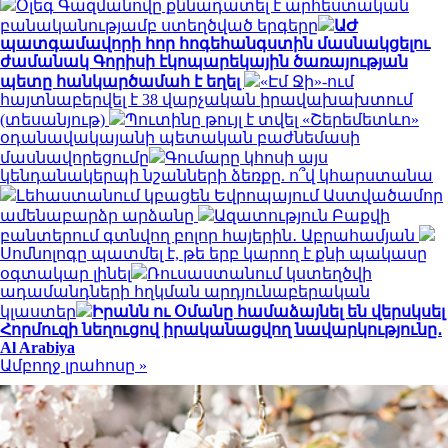
Օլեգ Գազմանովը քննադատել է արհեստական
բանականությամբ ստեղծված երգերը
ԱԺ
պատգամավորի հոր հոգեհանգստին մասնակցելու
ժամանակ Գորիսի էկոպարեկային ծառայության
պետը հանկարծամահ է եղել
«Էմ Ջի»-ում
հայտնաբերվել է 38 վարչական իրավախախտում
(տեսանյութ)
Պուտինը թույլ է տվել «Շերեմետևո»
օդանավակայանի պետական բաժնեմասի
մասնավորեցումը
Գումարը կհոսի այս
կենդանակերպի նշանների ձեռքը. ո՞վ կհարստանա
Լեհաստանում կբացեն Եվրոպայում Աստվածամոր
ամենաբարձր արձանը
Ազատություն Բաքվի
բանտերում գտնվող բոլոր հայերին․ Աբրահամյան
Սոմնոլոգը պատմել է, թե երբ կարող է քնի պակասը
օգտակար լինել
Ռուսաստանում կստեղծվի
ադամանդների հղկման արդյունաբերական
կլաստեր
Իրանն ու Օմանը համաձայնել են վերսկսել
Հորմուզի նեղուցով իրականացվող նավարկությունը․
Al Arabiya
Ամբողջ լրահոսը »