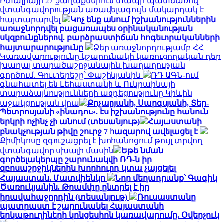
Իտալիայի 27 քաղաքներում տապի պատճառով
վտանգավորության առավելագույն մակարդակ է
հայտարարվել
Կոչ ենք անում իշխանություններին
առաջնորդվել բացառապես օրինականության
սկզբունքներով. բարձրաստիճան հոգեւորականների
հայտարարությունը
Ձեր առաջնորդությամբ ՀՀ
Կառավարությունը կշարունակի կառուցողական դեր
խաղալ տարածաշրջանային խաղաղության
գործում. Գուտերեշը՝ Փաշինյանին
ՌԴ ԱԳՆ-ում
գնահատել են Լեհաստանի և Ուկրաինայի
տարաձայնությունների ազդեցությունը Կիևին
աջակցության վրա
Քոչարյանի, Սարգսյանի, Տեր-
Պետրոսյանի «ինադու». էս իշխանությունը հանուն
երկրի ոչինչ չի անում (տեսանյութ)
Հայաստանի
բնակչության թիվը շուրջ 7 հազարով ավելացել է
Քիմիկոսը զգուշացրել է խոհանոցում թույլ տրվող
վտանգավոր սխալի մասին
Եթե նման
գործելակերպը շարունակվի ՌԴ-ն իր
զբոսաշրջիկներին խորհուրդ կտա չայցելել
Հայաստան. Մատվիենկո
Նոր մեղադրանք՝ Գագիկ
Ծառուկյանին. Թրամփը ընտրել է իր
իրավահաջորդին (տեսանյութ)
Ռուսաստանը
պատրաստ է շարունակել Հայաստանի
երկաթուղիների կոնցեսիոն կառավարումը. Օվերչուկ