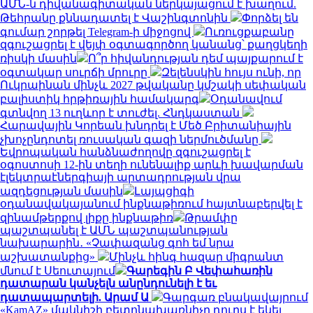
ԱՄՆ-ն դիվանագիտական ներկայացում է խաղում.
Թեհրանը քննադատել է Վաշինգտոնին
Փորձել են
գումար շորթել Telegram-ի միջոցով
Ուռուցքաբանը
զգուշացրել է վեյփ օգտագործող կանանց՝ քաղցկեղի
ռիսկի մասին
Ո՞ր հիվանդության դեմ պայքարում է
օգտակար սուրճի մրուրը
Զելենսկին հույս ունի, որ
Ուկրաինան մինչև 2027 թվականը կմշակի սեփական
բալիստիկ հրթիռային համակարգ
Օդանավում
գտնվող 13 ուղևոր է տուժել. Հնդկաստան
Հարավային Կորեան խնդրել է Մեծ Բրիտանիային
չխոչընդոտել ռուսական գազի ներմուծմանը
Եվրոպական հանձնաժողովը զգուշացրել է
օգոստոսի 12-ին տեղի ունենալիք արևի խավարման
էլեկտրաէներգիայի արտադրության վրա
ազդեցության մասին
Լայպցիգի
օդանավակայանում ինքնաթիռում հայտնաբերվել է
զինամթերքով լիքը ինքնաթիռ
Թրամփը
պաշտպանել է ԱՄՆ պաշտպանության
նախարարին․ «Չափազանց գոհ եմ նրա
աշխատանքից»
Մինչև հինգ հազար միգրանտ
մնում է Սեուտայում
Գարեգին Բ Վեփահառին
դատարան կանչելն անընդունելի է եւ
դատապարտելի. Արամ Ա
Գարգառ բնակավայրում
«KamAZ» մակնիշի բետոնախառնիչը դուրս է եկել