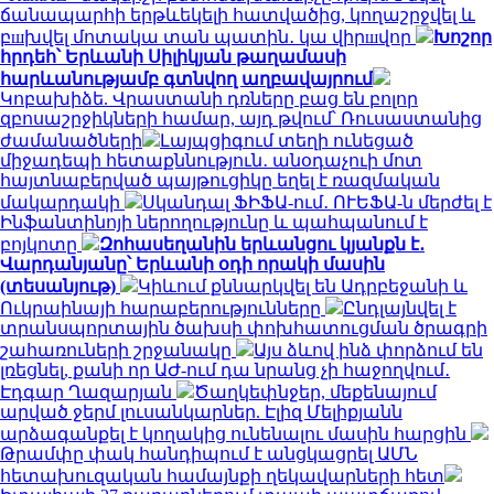
ճանապարհի երթևեկելի հատվածից, կողաշրջվել և
բшխվել մոտակա տան պատին․ կա վիրшվոր
Խոշոր
հրդեհ՝ Երևանի Սիլիկյան թաղամասի
հարևանությամբ գտնվող աղբավայրում
Կոբախիձե. Վրաստանի դռները բաց են բոլոր
զբոսաշրջիկների համար, այդ թվում՝ Ռուսաստանից
ժամանածների
Լայպցիգում տեղի ունեցած
միջադեպի հետաքննություն․ անօդաչուի մոտ
հայտնաբերված պայթուցիկը եղել է ռազմական
մակարդակի
Սկանդալ ՖԻՖԱ-ում․ ՈՒԵՖԱ-ն մերժել է
Ինֆանտինոյի ներողությունը և պահպանում է
բոյկոտը
Զոհասեղանին երևանցու կյանքն է․
Վարդանյանը՝ Երևանի օդի որակի մասին
(տեսանյութ)
Կիևում քննարկվել են Ադրբեջանի և
Ուկրաինայի հարաբերությունները
Ընդլայնվել է
տրանսպորտային ծախսի փոխհատուցման ծրագրի
շահառուների շրջանակը
Այս ձևով ինձ փորձում են
լռեցնել, քանի որ ԱԺ-ում դա նրանց չի հաջողվում․
Էդգար Ղազարյան
Ծաղկեփնջեր, մեքենայում
արված ջերմ լուսանկարներ. Էլիզ Մելիքյանն
արձագանքել է կողակից ունենալու մասին հարցին
Թրամփը փակ հանդիպում է անցկացրել ԱՄՆ
հետախուզական համայնքի ղեկավարների հետ