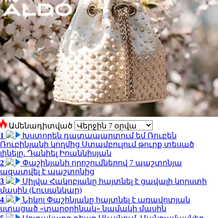
Ամենադիտված
1
Խստորեն դատապարտում եմ Ռուբեն
Ռուբինյանի կողմից Ստամբուլում թուրք տեսած
լինելը. Դանիել Իոաննիսյան
2
Փաշինյանի որոշումներով 7 պաշտոնյա
ազատվել է պաշտոնից
3
Սիլվա Հակոբյանը հայտնել է ցավալի կորստի
մասին (Լուսանկար)
4
Նիկոլ Փաշինյանը հայտնել է առավոտյան
ստացած «տարօրինակ» նամակի մասին