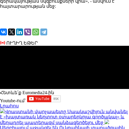
գերակայության սկզբունքների վրա», - ասվում է
հայտարարության մեջ:
ՈՒՂԻՂ ԵԹԵՐ
Հետևե՛ք Euromedia24-ին
Youtube-ում`
Լրահոս
Վրաստանի վարչապետը Սաակաշվիլուն անվանել
է «խայտառակ կեղտոտ օտարերկրյա գործակալ» և
մեղադրել պատերազմ սանձազերծելու մեջ
Սերբիայում աջակցել են Ուկրաինայի տարածքային