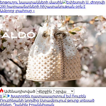
երթուղու նպատակների մասին
Եփեսոսի Ս. Ժողովի
200 հայրապետների հիշատակության օրն է
Ամբողջ լրահոսը »
Ամենադիտված
1
Խստորեն դատապարտում եմ Ռուբեն
Ռուբինյանի կողմից Ստամբուլում թուրք տեսած
լինելը. Դանիել Իոաննիսյան