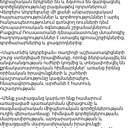
եղբայրական երկրներ են և ձգտում են զարգացնել
գործընկերությունը բազմաթիվ ոլորտներում:
Վերջերս Ադրբեջանը մի քանի անբարյացակամ
հայտարարություններ և գործողություններ է արել
հանրապետությունում գտնվող ռուսների դեմ:
Հյուպատոսական օգնության շրջանակներում
Բաքվում Ռուսաստանի դեսպանատունը մտահոգիչ
հաղորդագրություններ է ստացել զբոսաշրջիկներից,
գործարարներից և լրագրողներից:
«Սպուտնիկ Ադրբեջան» ռադիոյի աշխատակիցների
շուրջ ստեղծված իրավիճակը, որոնք ձերբակալվել են
անվտանգության ուժերի կողմից և տեղափոխվել են
քրեակատարողական հիմնարկներ՝ առանց իրենց
օրինական իրավունքների և շահերի
պաշտպանությունը կազմակերպելու
հնարավորության, արժանի է հատուկ
ուշադրության:
«Մենք չափազանց կարևոր ենք համարում
առաջացած պառակտման վերացումը և
ռազմավարական միջպետական ​​գործընկերության
ուղին վերադառնալը՝ հիմնված գործընկերության,
մարդասիրության, արդարադատության և
միջազգային մարդասիրական իրավունքի