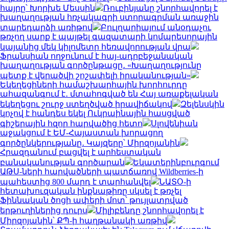
հայրը՝ Խորխե Մեսսին
Ռուբինյանը շնորհավորել է
խաղաղության հռչակագրի ստորագրման առաջին
տարեդարձի առիթով
Բուլղարիայում անօդաչու
թռչող սարք է պայթել գազատարի կոմպրեսորային
կայանից մեկ կիլոմետր հեռավորության վրա
Ֆրանսիան ողջունում է հայ-ադրբեջանական
խաղաղության գործընթացը․ «Խաղաղությունը
պետք է վերածվի շոշափելի իրականության»
Եկեղեցիների համաշխարհային խորհուրդը
ահազանգում է․ մտահոգված են Հայ առաքելական
եկեղեցու շուրջ ստեղծված իրավիճակով
Զելենսկին
կոչով է հանդես եկել Ուկրաինային հասցված
գիշերային հզոր հարվածից հետո
Սլովենիան
աջակցում է ԵՄ-Հայաստան խորացող
գործընկերությանը․ Կայզերը՝ Միրզոյանին
Հրազդանում բացվել է արհեստական
բանականության գործարան
Եկատերինբուրգում
ԱԹՍ-ների հարվածների պատճառով Wildberries-ի
պահեստից 800 մարդ է տարհանվել
ՆԱՏՕ-ի
հետախուզական ինքնաթիռը սկսել է թռչել
Ֆիննական ծոցի ափերի մոտ՝ թույլատրված
երթուղիներից դուրս
Միլիբենդը շնորհավորել է
Միրզոյանին՝ ՔՊ-ի հաղթանակի առթիվ