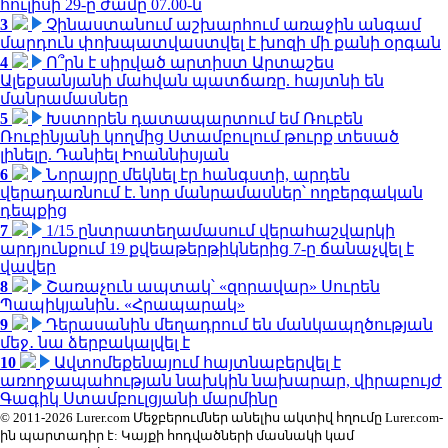
հուլիսի 29-ը ժամը 07.00-ն
3
Չինաստանում աշխարհում առաջին անգամ
մարդուն փոխպատվաստվել է խոզի մի քանի օրգան
4
Ո՞րն է սիրված արտիստ Արտաշես
Ալեքսանյանի մահվան պատճառը. հայտնի են
մանրամասներ
5
Խստորեն դատապարտում եմ Ռուբեն
Ռուբինյանի կողմից Ստամբուլում թուրք տեսած
լինելը. Դանիել Իոաննիսյան
6
Նորայրը մեկնել էր հանգստի, արդեն
վերադառնում է. նոր մանրամասներ՝ ողբերգական
դեպքից
7
1/15 ընտրատեղամասում վերահաշվարկի
արդյունքում 19 քվեաթերթիկներից 7-ը ճանաչվել է
վավեր
8
Շառաչուն ապտակ՝ «զորավար» Սուրեն
Պապիկյանին․ «Հրապարակ»
9
Դերասանին մեղադրում են մանկապղծության
մեջ․ նա ձերբակալվել է
10
Ավտոմեքենայում հայտնաբերվել է
առողջապահության նախկին նախարար, վիրաբույժ
Գագիկ Ստամբուլցյանի մարմինը
© 2011-2026 Lurer.com Մեջբերումներ անելիս ակտիվ հղումը Lurer.com-
ին պարտադիր է: Կայքի հոդվածների մասնակի կամ