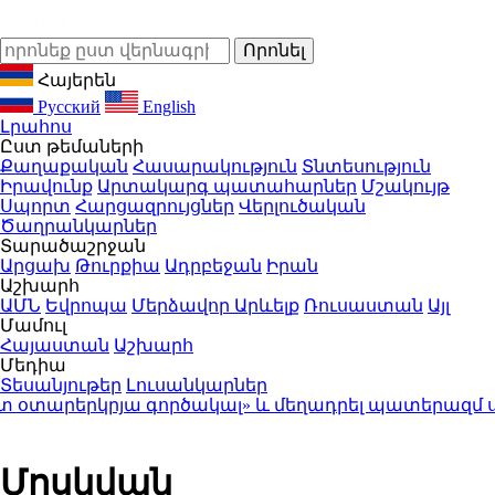
Հայերեն
Русский
English
Լրահոս
Ըստ թեմաների
Քաղաքական
Հասարակություն
Տնտեսություն
Իրավունք
Արտակարգ պատահարներ
Մշակույթ
Սպորտ
Հարցազրույցներ
Վերլուծական
Ծաղրանկարներ
Տարածաշրջան
Արցախ
Թուրքիա
Ադրբեջան
Իրան
Աշխարհ
ԱՄՆ
Եվրոպա
Մերձավոր Արևելք
Ռուսաստան
Այլ
Մամուլ
Հայաստան
Աշխարհ
Մեդիա
Տեսանյութեր
Լուսանկարներ
րերկրյա գործակալ» և մեղադրել պատերազմ սանձ
Մոսկվան