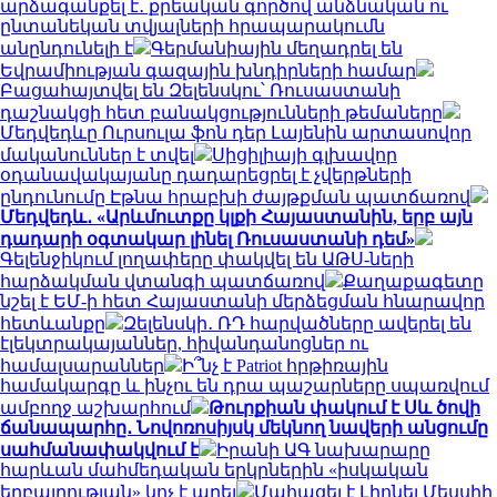
արձագանքել է․ քրեական գործով անձնական ու
ընտանեկան տվյալների հրապարակումն
անընդունելի է
Գերմանիային մեղադրել են
Եվրամիության գազային խնդիրների համար
Բացահայտվել են Զելենսկու՝ Ռուսաստանի
դաշնակցի հետ բանակցությունների թեմաները
Մեդվեդևը Ուրսուլա ֆոն դեր Լայենին արտասովոր
մականուններ է տվել
Սիցիլիայի գլխավոր
օդանավակայանը դադարեցրել է չվերթների
ընդունումը Էթնա հրաբխի ժայթքման պատճառով
Մեդվեդև․ «Արևմուտքը կլքի Հայաստանին, երբ այն
դադարի օգտակար լինել Ռուսաստանի դեմ»
Գելենջիկում լողափերը փակվել են ԱԹՍ-ների
հարձակման վտանգի պատճառով
Քաղաքագետը
նշել է ԵՄ-ի հետ Հայաստանի մերձեցման հնարավոր
հետևանքը
Զելենսկի․ ՌԴ հարվածները ավերել են
էլեկտրակայաններ, հիվանդանոցներ ու
համալսարաններ
Ի՞նչ է Patriot հրթիռային
համակարգը և ինչու են դրա պաշարները սպառվում
ամբողջ աշխարհում
Թուրքիան փակում է Սև ծովի
ճանապարհը․ Նովոռոսիյսկ մեկնող նավերի անցումը
սահմանափակվում է
Իրանի ԱԳ նախարարը
հարևան մահմեդական երկրներին «իսկական
եղբայրության» կոչ է արել
Մահացել է Լիոնել Մեսսիի