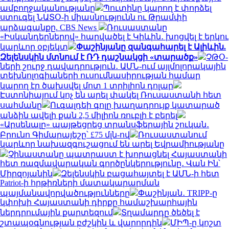
ամբողջականությանը
Պուտինը կարող է փորձել
ստուգել ՆԱՏՕ-ի միասնությունն ու Թրամփի
արձագանքը. CBS News
Ռուսաստանը
«Իսկանդերներով» հարվածել է Կիևին․ խոցվել է երկու
կարևոր օբյեկտ
Փաշինյանը զանգահարել է Ալիևին.
Զելենսկին մտնում է ՌԴ դաշնակցի «տարածք»
ՉԹՕ-
ների շուրջ դավադրություն․ ԱՄՆ-ում այլմոլորակային
տեխնոլոգիաների ուսումնասիրության համար
կարող էր ծախսվել մոտ 1 տրիլիոն դոլար
Էստոնիայում կոչ են արել փակել Ռուսաստանի հետ
սահմանը
Ուգալդեի գոլը խաղադրույք կատարած
անձին ավելի քան 2,5 միլիոն ռուբլի է բերել
«Արսենալը» պայթեցրեց տրանսֆերային շուկան․
Բրունո Գիմարայեշը՝ £75 մլն-ով
Ռուսաստանում
կարևոր նախազգուշացում են արել Եվրամիությանը
Չինաստանը պատրաստ է խորացնել Հայաստանի
հետ ռազմավարական գործընկերությունը․ Վան Ին՝
Միրզոյանին
Զելենսկին բացահայտել է ԱՄՆ-ի հետ
Patriot-ի հրթիռների մատակարարման
պայմանավորվածությունները
Փաշինյան․ TRIPP-ը
կփոխի Հայաստանի դիրքը համաշխարհային
ներդրումային քարտեզում
Տղամարդը ծեծել է
շտապօգնության բժշկին և վարորդին
ՄԻՊ-ը կոշտ