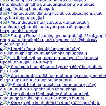
2
Խստորեն դատապարտում եմ Ռուբեն
Ռուբինյանի կողմից Ստամբուլում թուրք տեսած
լինելը. Դանիել Իոաննիսյան
3
Դերասանին մեղադրում են մանկապղծության
մեջ․ նա ձերբակալվել է
4
Պատմական հաղթանակ․ Հայաստանը
դարձավ աշխարհի առաջնության մեդալային
հաշվարկի հաղթող
5
Գագիկ Ծառուկյանից կբռնագանձվի 75 անշարժ
գույք, 42 ավտոմեքենա, 105 միլիարդ 865 միլիոն 865
հազար դրամ
6
Սուրեն Պապիկյանի նոր հրամանը՝
ժամկետային զինծառայողների վերաբերյալ
7
10 միլիոն երկրպագու պահանջում է վտարել
Արգենտինային ԱԱ-2026-ից
8
Տասնյակ հասցեներում ջուր չի լինի՝ հուլիսի 15-
ին և 16-ին
9
Հայաստանի ամենավտանգավոր օձերը. որտեղ
են դրանք ամենաշատը հանդիպում
10
Տոկաևի անսպասելի հայտարարությունը՝
Հայաստանի և Ադրբեջանի վերաբերյալ
1
Սոչի մեկնող ինքնաթիռը ճանապարհին
անցկացրել է մեկ օր, սակայն տեղ չի հասել
2
Ջուր չի լինի հուլիսի 28-ին ժամը 07.00-ից մինչև