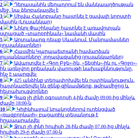
2
Դերասանին մեղադրում են մանկապղծության
մեջ․ նա ձերբակալվել է
3
Սիլվա Հակոբյանը հայտնել է ցավալի կորստի
մասին (Լուսանկար)
4
Նիկոլ Փաշինյանը հայտնել է առավոտյան
ստացած «տարօրինակ» նամակի մասին
5
Արտակարգ դեպք Սևանում. Մանրամասներ
(լուսանկարներ)
6
Հասմիկ Կարապետյանի համարձակ
լուսանկարները՝ լողավազանից (լուսանկարներ)
7
Ավարտվել է «Գող Բջե»-ին, «Տեցիկ»-ին ու «Գոջո»-
ին առնչվող քրեական վարույթի նախաքննությունը.
ինչ է պարզվել
8
425 անձինք տեղափոխվել են ոստիկանություն․
հայտնաբերվել են զենք-զինամթերք, թմրամիջոց և
հետախուզվողներ
9
Գազ չի լինի օգոստոսի 4-ին ժամը 09:00-ից մինչև
ժամը 18:00-ն
10
Կիլիկիայում կրակոցներով ուղեկցված
«ռազբորկայի» բացառիկ տեսանյութ է
հրապարակվել
1
Ջուր չի լինի հուլիսի 28-ին ժամը 07.00-ից մինչև
հուլիսի 29-ը ժամը 07.00-ն