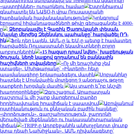
Տղամարդուն ձերբակալել են Telegram-ում վճարովի
«աստղիկներ» ուղարկելու համար
Էստոնիայում
գնահատել են ՆԱՏՕ-ի վրա Ռուսաստանի
հարձակման հավանականությունը
Կոնգոյում
էբոլայով հիվանդացածների թիվը գերազանցել է 4000-
ը
Ձերբակալվել է Գագիկ Ծառուկյանի փեսան.
Մասկը մերժեց Զելենսկու պահանջը՝ հարվածել ՌԴ-
ին
Ֆոն դեր Լայեն․ ԱՄՆ-ը և ԵՄ-ը պետք է համատեղ
հարվածեն Ռուսաստանի եկամուտների բոլոր
աղբյուրներին
«15 հազար դրամ նվեր»՝ խաբեության
ծուղակ․ կեղծ կայքով գողանում են բանկային
հաշիվների տվյալները
«Ոչ մի երաշխիք չեմ
ստացել». Մխիթարյանը՝ «Ինտերի» հետ
պայմանագիրը երկարաձգելու մասին
Սոբյանինը
հայտնել է Մոսկվային մոտեցող 9 անօդաչու թռչող
սարքերի խոցման մասին
Այս տարի ե՞րբ կնշվի
խաղողօրհնեքը
Զգուշացում․ Արարատյան
դաշտում և մի շարք մարզերում բարձր
հրդեհավտանգ իրավիճակ է սպասվում
Աբովյանում
ոստիկանություն ու քննչական բաժին հասնելը՝
«փորձություն»․ գարշահոտություն, ջարդոնի
վերածված մեքենաներ ու հակասանիտարական
վիճակ
«TRIPP-ը Ադրբեջանին անխոչընդոտ մուտք
կտա դեպի Նախիջևան»․ ԱՄՆ դիվանագետը՝