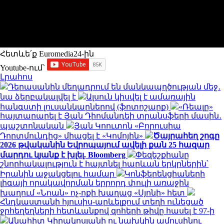
Հետևե՛ք Euromedia24-ին
Youtube-ում`
Լրահոս
Դերասանին մեղադրում են մանկապղծության մեջ․
նա ձերբակալվել է
Ալսուն կիսվել է ամառային
հանգստի լուսանկարներով (ֆոտոշարք)
«Ռեալը»
հայտարարել է Յան Դիոմանդեի տրանսֆերի մասին․
պաշտոնական
Յան Կոուտոն «Բորուսիա
Դորտմունդից» միացել է «Կոմոյին»
Ծայրահեղ շոգը
2026 թվականին Եվրոպայում ավելի քան 25 հազար
մարդու կյանք է խլել. Bloomberg
Փեզեշքիանը
շնորհակալություն է հայտնել հարևան երկրներին՝
Իրանին աջակցելու համար
Կոնֆերենցիաների
լիգայի որակավորման երրորդ փուլի առաջին
խաղում «Նոան» ոչ-ոքի խաղաց «Սյոնի» հետ
Հնդկաստանի հյուսիս-արևելքում տեղի ունեցած
ջրհեղեղների հետևանքով զոհերի թիվը հասել է 97-ի
Անահիտ Կիրակոսյանի ու նախկին ամուսինու