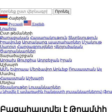
Հայերեն
Русский
English
Լրահոս
Ըստ թեմաների
Քաղաքական
Հասարակություն
Տնտեսություն
Իրավունք
Արտակարգ պատահարներ
Մշակույթ
Սպորտ
Հարցազրույցներ
Վերլուծական
Ծաղրանկարներ
Տարածաշրջան
Արցախ
Թուրքիա
Ադրբեջան
Իրան
Աշխարհ
ԱՄՆ
Եվրոպա
Մերձավոր Արևելք
Ռուսաստան
Այլ
Մամուլ
Հայաստան
Աշխարհ
Մեդիա
Տեսանյութեր
Լուսանկարներ
կիսվել է ամառային հանգստի լուսանկարներով (ֆոտո
Բացահայտվել է Թրամփի