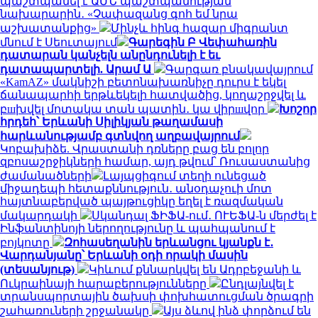
պաշտպանել է ԱՄՆ պաշտպանության
նախարարին․ «Չափազանց գոհ եմ նրա
աշխատանքից»
Մինչև հինգ հազար միգրանտ
մնում է Սեուտայում
Գարեգին Բ Վեփահառին
դատարան կանչելն անընդունելի է եւ
դատապարտելի. Արամ Ա
Գարգառ բնակավայրում
«KamAZ» մակնիշի բետոնախառնիչը դուրս է եկել
ճանապարհի երթևեկելի հատվածից, կողաշրջվել և
բшխվել մոտակա տան պատին․ կա վիրшվոր
Խոշոր
հրդեհ՝ Երևանի Սիլիկյան թաղամասի
հարևանությամբ գտնվող աղբավայրում
Կոբախիձե. Վրաստանի դռները բաց են բոլոր
զբոսաշրջիկների համար, այդ թվում՝ Ռուսաստանից
ժամանածների
Լայպցիգում տեղի ունեցած
միջադեպի հետաքննություն․ անօդաչուի մոտ
հայտնաբերված պայթուցիկը եղել է ռազմական
մակարդակի
Սկանդալ ՖԻՖԱ-ում․ ՈՒԵՖԱ-ն մերժել է
Ինֆանտինոյի ներողությունը և պահպանում է
բոյկոտը
Զոհասեղանին երևանցու կյանքն է․
Վարդանյանը՝ Երևանի օդի որակի մասին
(տեսանյութ)
Կիևում քննարկվել են Ադրբեջանի և
Ուկրաինայի հարաբերությունները
Ընդլայնվել է
տրանսպորտային ծախսի փոխհատուցման ծրագրի
շահառուների շրջանակը
Այս ձևով ինձ փորձում են