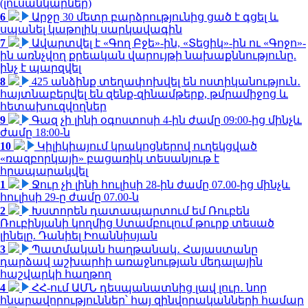
(լուսանկարներ)
6
Արջը 30 մետր բարձրությունից ցած է գցել և
սպանել կաթոլիկ սարկավագին
7
Ավարտվել է «Գող Բջե»-ին, «Տեցիկ»-ին ու «Գոջո»-
ին առնչվող քրեական վարույթի նախաքննությունը.
ինչ է պարզվել
8
425 անձինք տեղափոխվել են ոստիկանություն․
հայտնաբերվել են զենք-զինամթերք, թմրամիջոց և
հետախուզվողներ
9
Գազ չի լինի օգոստոսի 4-ին ժամը 09:00-ից մինչև
ժամը 18:00-ն
10
Կիլիկիայում կրակոցներով ուղեկցված
«ռազբորկայի» բացառիկ տեսանյութ է
հրապարակվել
1
Ջուր չի լինի հուլիսի 28-ին ժամը 07.00-ից մինչև
հուլիսի 29-ը ժամը 07.00-ն
2
Խստորեն դատապարտում եմ Ռուբեն
Ռուբինյանի կողմից Ստամբուլում թուրք տեսած
լինելը. Դանիել Իոաննիսյան
3
Պատմական հաղթանակ․ Հայաստանը
դարձավ աշխարհի առաջնության մեդալային
հաշվարկի հաղթող
4
ՀՀ-ում ԱՄՆ դեսպանատնից լավ լուր․ նոր
հնարավորություններ՝ հայ զինվորականների համար