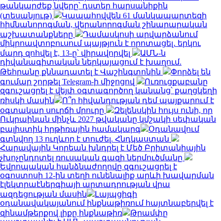
թանկարժեք նվերը՝ դստեր հարսանիքին
(տեսանյութ)
Կապահովվեն 61 մանկապարտեզի
հիմնանորոգման, վերանորոգման շինարարական
աշխատանքները
Դամասկոսի արվարձանում
միկրոավտոբուսում պայթյուն է որոտացել․ երկու
մարդ զոհվել է, 13-ը՝ վիրավորվել
ԱՄՆ-ն
դիվանագիտական ներկայացում է խաղում.
Թեհրանը քննադատել է Վաշինգտոնին
Փորձել են
գումար շորթել Telegram-ի միջոցով
Ուռուցքաբանը
զգուշացրել է վեյփ օգտագործող կանանց՝ քաղցկեղի
ռիսկի մասին
Ո՞ր հիվանդության դեմ պայքարում է
օգտակար սուրճի մրուրը
Զելենսկին հույս ունի, որ
Ուկրաինան մինչև 2027 թվականը կմշակի սեփական
բալիստիկ հրթիռային համակարգ
Օդանավում
գտնվող 13 ուղևոր է տուժել. Հնդկաստան
Հարավային Կորեան խնդրել է Մեծ Բրիտանիային
չխոչընդոտել ռուսական գազի ներմուծմանը
Եվրոպական հանձնաժողովը զգուշացրել է
օգոստոսի 12-ին տեղի ունենալիք արևի խավարման
էլեկտրաէներգիայի արտադրության վրա
ազդեցության մասին
Լայպցիգի
օդանավակայանում ինքնաթիռում հայտնաբերվել է
զինամթերքով լիքը ինքնաթիռ
Թրամփը