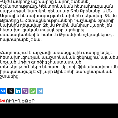
«Այժմ ամբողջ աշխարհը կարող է տեսնել
ճշմարտությունը. Կենտրոնական հետախուզական
վարչության նախկին ղեկավար Ջոն Բրենանը, ԱՄՆ
Ազգային հետախուզության նախկին ղեկավար Ջեյմս
Քլեփերը և Հետաքննությունների Դաշնային բյուրոյի
նախկին ղեկավար Ջեյմս Քոմին մանիպուլացրել են
հետախուզական տվյալները և լռեցրել
մասնագետներին՝ հանուն Թրամփին ոչնչացնելու», -
հայտարարել է նա:
Հաղորդվում
է՝ արշավի առանցքային տարրը եղել է
հետախուզության պաշտոնական զեկույցում այսպես
կոչված Սթիլի գործից չհաստատված
տեղեկությունների ներառումը, որի ֆինանսավորումն
իրականացվել Է Հիլարի Քլինթոնի նախընտրական
շտաբից:
ՈՒՂԻՂ ԵԹԵՐ