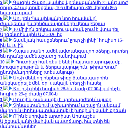
5
Գագիկ Ծառուկյանից կբռնագանձվի 75 անշարժ
գույք, 42 ավտոմեքենա, 105 միլիարդ 865 միլիոն 865
հազար դրամ
6
Սուրեն Պապիկյանի նոր հրամանը՝
ժամկետային զինծառայողների վերաբերյալ
7
10 միլիոն երկրպագու պահանջում է վտարել
Արգենտինային ԱԱ-2026-ից
8
Տասնյակ հասցեներում ջուր չի լինի՝ հուլիսի 15-
ին և 16-ին
9
Հայաստանի ամենավտանգավոր օձերը. որտեղ
են դրանք ամենաշատը հանդիպում
10
Պուտինը հանդես է եկել հայտարարությամբ.
Խուզարկություն և ձերբակալություն․ թիրախում՝
ընդդիմադիրները (տեսանյութ)
1
Սոչի մեկնող ինքնաթիռը ճանապարհին
անցկացրել է մեկ օր, սակայն տեղ չի հասել
2
Ջուր չի լինի հուլիսի 28-ին ժամը 07.00-ից մինչև
հուլիսի 29-ը ժամը 07.00-ն
3
Ռուբլին թանկացել է․ փոխարժեքն՝ այսօր
4
Չինաստանում աշխարհում առաջին անգամ
մարդուն փոխպատվաստվել է խոզի մի քանի օրգան
5
Ո՞րն է սիրված արտիստ Արտաշես
Ալեքսանյանի մահվան պատճառը. հայտնի են
մանրամասներ