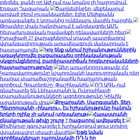
լռեցնել, քանի որ ԱԺ-ում դա նրանց չի հաջողվում․
Էդգար Ղազարյան
Ծաղկեփնջեր, մեքենայում
արված ջերմ լուսանկարներ. Էլիզ Մելիքյանն
արձագանքել է կողակից ունենալու մասին հարցին
Թրամփը փակ հանդիպում է անցկացրել ԱՄՆ
հետախուզական համայնքի ղեկավարների հետ
Իտալիայի 27 քաղաքներում տապի պատճառով
վտանգավորության առավելագույն մակարդակ է
հայտարարվել
Կոչ ենք անում իշխանություններին
առաջնորդվել բացառապես օրինականության
սկզբունքներով. բարձրաստիճան հոգեւորականների
հայտարարությունը
Ձեր առաջնորդությամբ ՀՀ
Կառավարությունը կշարունակի կառուցողական դեր
խաղալ տարածաշրջանային խաղաղության
գործում. Գուտերեշը՝ Փաշինյանին
ՌԴ ԱԳՆ-ում
գնահատել են Լեհաստանի և Ուկրաինայի
տարաձայնությունների ազդեցությունը Կիևին
աջակցության վրա
Քոչարյանի, Սարգսյանի, Տեր-
Պետրոսյանի «ինադու». էս իշխանությունը հանուն
երկրի ոչինչ չի անում (տեսանյութ)
Հայաստանի
բնակչության թիվը շուրջ 7 հազարով ավելացել է
Քիմիկոսը զգուշացրել է խոհանոցում թույլ տրվող
վտանգավոր սխալի մասին
Եթե նման
գործելակերպը շարունակվի ՌԴ-ն իր