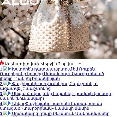
Ամենադիտված
1
Խստորեն դատապարտում եմ Ռուբեն
Ռուբինյանի կողմից Ստամբուլում թուրք տեսած
լինելը. Դանիել Իոաննիսյան
2
Փաշինյանի որոշումներով 7 պաշտոնյա
ազատվել է պաշտոնից
3
Սիլվա Հակոբյանը հայտնել է ցավալի կորստի
մասին (Լուսանկար)
4
Նիկոլ Փաշինյանը հայտնել է առավոտյան
ստացած «տարօրինակ» նամակի մասին
5
Արտակարգ դեպք Սևանում. Մանրամասներ