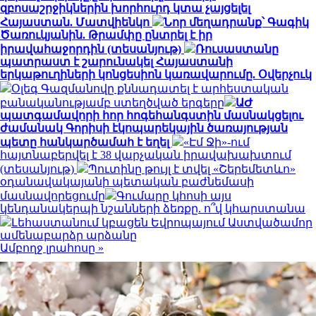
զբոսաշրջիկներին խորհուրդ կտա չայցելել
Հայաստան. Մատվիենկո
Նոր մեղադրանք՝ Գագիկ
Ծառուկյանին. Թրամփը ընտրել է իր
իրավահաջորդին (տեսանյութ)
Ռուսաստանը
պատրաստ է շարունակել Հայաստանի
երկաթուղիների կոնցեսիոն կառավարումը. Օվերչուկ
Օլեգ Գազմանովը քննադատել է արհեստական
բանականությամբ ստեղծված երգերը
ԱԺ
պատգամավորի հոր հոգեհանգստին մասնակցելու
ժամանակ Գորիսի էկոպարեկային ծառայության
պետը հանկարծամահ է եղել
«Էմ Ջի»-ում
հայտնաբերվել է 38 վարչական իրավախախտում
(տեսանյութ)
Պուտինը թույլ է տվել «Շերեմետևո»
օդանավակայանի պետական բաժնեմասի
մասնավորեցումը
Գումարը կհոսի այս
կենդանակերպի նշանների ձեռքը. ո՞վ կհարստանա
Լեհաստանում կբացեն Եվրոպայում Աստվածամոր
ամենաբարձր արձանը
Ամբողջ լրահոսը »