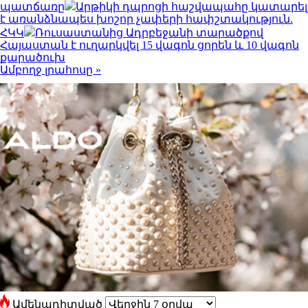
պատճառը
Արթիկի դպրոցի հաշվապահը կատարել
է առանձնապես խոշոր չափերի հափշտակություն.
ՀԿԿ
Ռուսաստանից Ադրբեջանի տարածքով
Հայաստան է ուղարկվել 15 վագոն ցորեն և 10 վագոն
քարածուխ
Ամբողջ լրահոսը »
Ամենադիտված