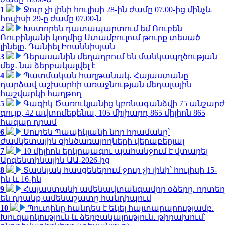
1
Ջուր չի լինի հուլիսի 28-ին ժամը 07.00-ից մինչև
հուլիսի 29-ը ժամը 07.00-ն
2
Խստորեն դատապարտում եմ Ռուբեն
Ռուբինյանի կողմից Ստամբուլում թուրք տեսած
լինելը. Դանիել Իոաննիսյան
3
Դերասանին մեղադրում են մանկապղծության
մեջ․ նա ձերբակալվել է
4
Պատմական հաղթանակ․ Հայաստանը
դարձավ աշխարհի առաջնության մեդալային
հաշվարկի հաղթող
5
Գագիկ Ծառուկյանից կբռնագանձվի 75 անշարժ
գույք, 42 ավտոմեքենա, 105 միլիարդ 865 միլիոն 865
հազար դրամ
6
Սուրեն Պապիկյանի նոր հրամանը՝
ժամկետային զինծառայողների վերաբերյալ
7
10 միլիոն երկրպագու պահանջում է վտարել
Արգենտինային ԱԱ-2026-ից
8
Տասնյակ հասցեներում ջուր չի լինի՝ հուլիսի 15-
ին և 16-ին
9
Հայաստանի ամենավտանգավոր օձերը. որտեղ
են դրանք ամենաշատը հանդիպում
10
Պուտինը հանդես է եկել հայտարարությամբ.
Խուզարկություն և ձերբակալություն․ թիրախում՝