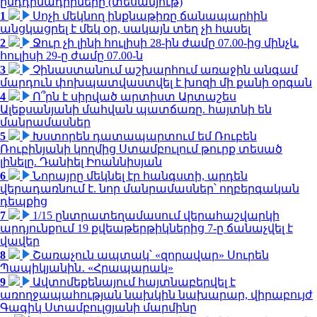
ընդդիմադիրները (տեսանյութ)
1
Սոչի մեկնող ինքնաթիռը ճանապարհին
անցկացրել է մեկ օր, սակայն տեղ չի հասել
2
Ջուր չի լինի հուլիսի 28-ին ժամը 07.00-ից մինչև
հուլիսի 29-ը ժամը 07.00-ն
3
Չինաստանում աշխարհում առաջին անգամ
մարդուն փոխպատվաստվել է խոզի մի քանի օրգան
4
Ո՞րն է սիրված արտիստ Արտաշես
Ալեքսանյանի մահվան պատճառը. հայտնի են
մանրամասներ
5
Խստորեն դատապարտում եմ Ռուբեն
Ռուբինյանի կողմից Ստամբուլում թուրք տեսած
լինելը. Դանիել Իոաննիսյան
6
Նորայրը մեկնել էր հանգստի, արդեն
վերադառնում է. նոր մանրամասներ՝ ողբերգական
դեպքից
7
1/15 ընտրատեղամասում վերահաշվարկի
արդյունքում 19 քվեաթերթիկներից 7-ը ճանաչվել է
վավեր
8
Շառաչուն ապտակ՝ «զորավար» Սուրեն
Պապիկյանին․ «Հրապարակ»
9
Ավտոմեքենայում հայտնաբերվել է
առողջապահության նախկին նախարար, վիրաբույժ
Գագիկ Ստամբուլցյանի մարմինը