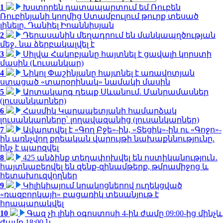
1
Խստորեն դատապարտում եմ Ռուբեն
Ռուբինյանի կողմից Ստամբուլում թուրք տեսած
լինելը. Դանիել Իոաննիսյան
2
Դերասանին մեղադրում են մանկապղծության
մեջ․ նա ձերբակալվել է
3
Սիլվա Հակոբյանը հայտնել է ցավալի կորստի
մասին (Լուսանկար)
4
Նիկոլ Փաշինյանը հայտնել է առավոտյան
ստացած «տարօրինակ» նամակի մասին
5
Արտակարգ դեպք Սևանում. Մանրամասներ
(լուսանկարներ)
6
Հասմիկ Կարապետյանի համարձակ
լուսանկարները՝ լողավազանից (լուսանկարներ)
7
Ավարտվել է «Գող Բջե»-ին, «Տեցիկ»-ին ու «Գոջո»-
ին առնչվող քրեական վարույթի նախաքննությունը.
ինչ է պարզվել
8
425 անձինք տեղափոխվել են ոստիկանություն․
հայտնաբերվել են զենք-զինամթերք, թմրամիջոց և
հետախուզվողներ
9
Կիլիկիայում կրակոցներով ուղեկցված
«ռազբորկայի» բացառիկ տեսանյութ է
հրապարակվել
10
Գազ չի լինի օգոստոսի 4-ին ժամը 09:00-ից մինչև
ժամը 18:00-ն