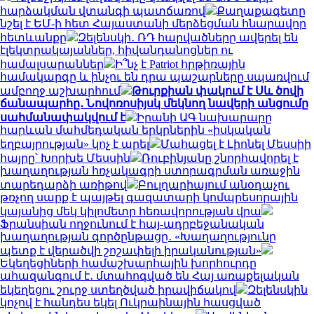
հարձակման վտանգի պատճառով
Քաղաքագետը
նշել է ԵՄ-ի հետ Հայաստանի մերձեցման հնարավոր
հետևանքը
Զելենսկի․ ՌԴ հարվածները ավերել են
էլեկտրակայաններ, հիվանդանոցներ ու
համալսարաններ
Ի՞նչ է Patriot հրթիռային
համակարգը և ինչու են դրա պաշարները սպառվում
ամբողջ աշխարհում
Թուրքիան փակում է Սև ծովի
ճանապարհը․ Նովոռոսիյսկ մեկնող նավերի անցումը
սահմանափակվում է
Իրանի ԱԳ նախարարը
հարևան մահմեդական երկրներին «իսկական
եղբայրության» կոչ է արել
Մահացել է Լիոնել Մեսսիի
հայրը՝ Խորխե Մեսսին
Ռուբինյանը շնորհավորել է
խաղաղության հռչակագրի ստորագրման առաջին
տարեդարձի առիթով
Բուլղարիայում անօդաչու
թռչող սարք է պայթել գազատարի կոմպրեսորային
կայանից մեկ կիլոմետր հեռավորության վրա
Ֆրանսիան ողջունում է հայ-ադրբեջանական
խաղաղության գործընթացը․ «Խաղաղությունը
պետք է վերածվի շոշափելի իրականության»
Եկեղեցիների համաշխարհային խորհուրդը
ահազանգում է․ մտահոգված են Հայ առաքելական
եկեղեցու շուրջ ստեղծված իրավիճակով
Զելենսկին
կոչով է հանդես եկել Ուկրաինային հասցված