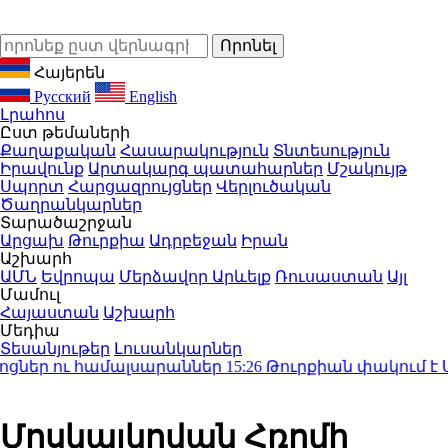
Հայերեն
Русский
English
Լրահոս
Ըստ թեմաների
Քաղաքական
Հասարակություն
Տնտեսություն
Իրավունք
Արտակարգ պատահարներ
Մշակույթ
Սպորտ
Հարցազրույցներ
Վերլուծական
Ծաղրանկարներ
Տարածաշրջան
Արցախ
Թուրքիա
Ադրբեջան
Իրան
Աշխարհ
ԱՄՆ
Եվրոպա
Մերձավոր Արևելք
Ռուսաստան
Այլ
Մամուլ
Հայաստան
Աշխարհ
Մեդիա
Տեսանյութեր
Լուսանկարներ
ներ ու համալսարաններ
15:26
Թուրքիան փակում է Սև 
Մոսկալկովան Հռոմի