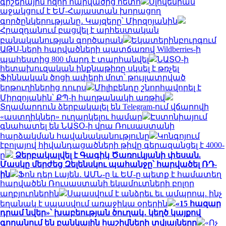
գիշերային հզոր հարվածից հետո
Սլովենիան
աջակցում է ԵՄ-Հայաստան խորացող
գործընկերությանը․ Կայզերը՝ Միրզոյանին
Հրազդանում բացվել է արհեստական
բանականության գործարան
Եկատերինբուրգում
ԱԹՍ-ների հարվածների պատճառով Wildberries-ի
պահեստից 800 մարդ է տարհանվել
ՆԱՏՕ-ի
հետախուզական ինքնաթիռը սկսել է թռչել
Ֆիննական ծոցի ափերի մոտ՝ թույլատրված
երթուղիներից դուրս
Միլիբենդը շնորհավորել է
Միրզոյանին՝ ՔՊ-ի հաղթանակի առթիվ
Տղամարդուն ձերբակալել են Telegram-ում վճարովի
«աստղիկներ» ուղարկելու համար
Էստոնիայում
գնահատել են ՆԱՏՕ-ի վրա Ռուսաստանի
հարձակման հավանականությունը
Կոնգոյում
էբոլայով հիվանդացածների թիվը գերազանցել է 4000-
ը
Ձերբակալվել է Գագիկ Ծառուկյանի փեսան.
Մասկը մերժեց Զելենսկու պահանջը՝ հարվածել ՌԴ-
ին
Ֆոն դեր Լայեն․ ԱՄՆ-ը և ԵՄ-ը պետք է համատեղ
հարվածեն Ռուսաստանի եկամուտների բոլոր
աղբյուրներին
Սպասվում է անձրեւ եւ ամպրոպ. ինչ
եղանակ է սպասվում առաջիկա օրերին
«15 հազար
դրամ նվեր»՝ խաբեության ծուղակ․ կեղծ կայքով
գողանում են բանկային հաշիվների տվյալները
«Ոչ