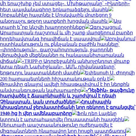
մի երաշխիք չեմ ստացել». Մխիթարյանը՝ «Ինտերի»
հետ պայմանագիրը երկարաձգելու մասին
Սոբյանինը հայտնել է Մոսկվային մոտեցող 9
անօդաչու թռչող սարքերի խոցման մասին
Այս
տարի ե՞րբ կնշվի խաղողօրհնեքը
Զգուշացում․
Արարատյան դաշտում և մի շարք մարզերում բարձր
հրդեհավտանգ իրավիճակ է սպասվում
Աբովյանում
ոստիկանություն ու քննչական բաժին հասնելը՝
«փորձություն»․ գարշահոտություն, ջարդոնի
վերածված մեքենաներ ու հակասանիտարական
վիճակ
«TRIPP-ը Ադրբեջանին անխոչընդոտ մուտք
կտա դեպի Նախիջևան»․ ԱՄՆ դիվանագետը՝
երթուղու նպատակների մասին
Եփեսոսի Ս. Ժողովի
200 հայրապետների հիշատակության օրն է
Թրամփը գնալով ավելի հիասթափվում է իր ներքին
անվտանգության նախարարից
«Դելֆին» թայֆունը
հարվածել է Ճապոնիային և շարժվում է դեպի
Չինաստան․ կան տուժածներ
Հյուսիսային
կիսագնդում ջերմաստիճանի նոր ռեկորդ է գրանցվել՝
1940-ից ի վեր ամենաբարձրը
Ֆոն դեր Լայենը
կտրուկ է արտահայտվել Ռուսաստանի հասցեին
Սեուտայի ​​պաշտպանությունը ուժեղացվել է
միգրանտների հնարավոր նոր հոսքի պատճառով