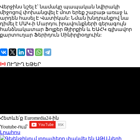
Վերջինս նշել
է՝ նամակը պապական նվիրակի
միջոցով փոխանցվել է մոտ երեք շաբաթ առաջ և
արդեն հասել Է Վատիկան:
Ն
ման խնդրանքով նա
դիմել է ՄԱԿ-ի Մարդու իրավունքների գերագույն
հանձնակատար Ֆոլքեր Թյիրքին և ԵԱՀԿ գլխավոր
քարտուղար Ֆերիդուն Սինիրլիօղլուին:
ՈՒՂԻՂ ԵԹԵՐ
Հետևե՛ք Euromedia24-ին
Youtube-ում`
Լրահոս
Գելենջիկում լողափերը փակվել են ԱԹՍ-ների