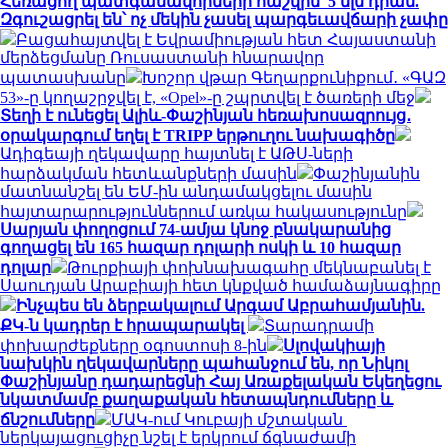
Հեռացող պատգամավորների հաշվին՝ 5 մլն դրամ.
Զգուշացրել են՝ ոչ մեկին չասել պարգեւավճարի չափը
Բացահայտվել է Եվրամիության հետ Հայաստանի
մերձեցմանը Ռուսաստանի հնարավոր
պատասխանը
Խոշոր վթար Գեղարքունիքում․ «ԳԱԶ
53»-ը կողաշրջվել է, «Opel»-ը շպրտվել է ծառերի մեջ
Տեղի է ունեցել Ալիև-Փաշինյան հեռախոսազրույց․
օրակարգում եղել է TRIPP երթուղու նախագիծը
Ադիգեայի ղեկավարը հայտնել է ԱԹՍ-ների
հարձակման հետևանքների մասին
Փաշինյանին
մատնանշել են ԵՄ-ին անդամակցելու մասին
հայտարարություններում առկա հակասությունը
Սարյան փողոցում 74-ամյա կնոջ բնակարանից
գողացել են 165 հազար դոլարի ոսկի և 10 հազար
դոլար
Թուրքիայի փոխնախագահը մեկնաբանել է
Սաուդյան Արաբիայի հետ կնքված համաձայնագիրը
Ինչպես են ձերբակալում Արգամ Աբրահամյանին.
ՔԿ-ն կադրեր է հրապարակել
Տարադրամի
փոխարժեքները օգոստոսի 8-ին
Սլովակիայի
նախկին ղեկավարները պահանջում են, որ Նիկոլ
Փաշինյանը դադարեցնի Հայ Առաքելական Եկեղեցու
նկատմամբ քաղաքական հետապնդումները և
ճնշումները
ՄԱԿ-ում Կուբայի մշտական ​​
ներկայացուցիչը նշել է երկրում ճգնաժամի