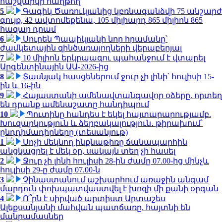
հաշվարկի հաղթող
5
Գագիկ Ծառուկյանից կբռնագանձվի 75 անշարժ
գույք, 42 ավտոմեքենա, 105 միլիարդ 865 միլիոն 865
հազար դրամ
6
Սուրեն Պապիկյանի նոր հրամանը՝
ժամկետային զինծառայողների վերաբերյալ
7
10 միլիոն երկրպագու պահանջում է վտարել
Արգենտինային ԱԱ-2026-ից
8
Տասնյակ հասցեներում ջուր չի լինի՝ հուլիսի 15-
ին և 16-ին
9
Հայաստանի ամենավտանգավոր օձերը. որտեղ
են դրանք ամենաշատը հանդիպում
10
Պուտինը հանդես է եկել հայտարարությամբ.
Խուզարկություն և ձերբակալություն․ թիրախում՝
ընդդիմադիրները (տեսանյութ)
1
Սոչի մեկնող ինքնաթիռը ճանապարհին
անցկացրել է մեկ օր, սակայն տեղ չի հասել
2
Ջուր չի լինի հուլիսի 28-ին ժամը 07.00-ից մինչև
հուլիսի 29-ը ժամը 07.00-ն
3
Չինաստանում աշխարհում առաջին անգամ
մարդուն փոխպատվաստվել է խոզի մի քանի օրգան
4
Ո՞րն է սիրված արտիստ Արտաշես
Ալեքսանյանի մահվան պատճառը. հայտնի են
մանրամասներ