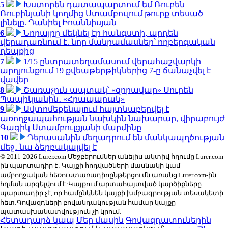
5
Խստորեն դատապարտում եմ Ռուբեն
Ռուբինյանի կողմից Ստամբուլում թուրք տեսած
լինելը. Դանիել Իոաննիսյան
6
Նորայրը մեկնել էր հանգստի, արդեն
վերադառնում է. նոր մանրամասներ՝ ողբերգական
դեպքից
7
1/15 ընտրատեղամասում վերահաշվարկի
արդյունքում 19 քվեաթերթիկներից 7-ը ճանաչվել է
վավեր
8
Շառաչուն ապտակ՝ «զորավար» Սուրեն
Պապիկյանին․ «Հրապարակ»
9
Ավտոմեքենայում հայտնաբերվել է
առողջապահության նախկին նախարար, վիրաբույժ
Գագիկ Ստամբուլցյանի մարմինը
10
Դերասանին մեղադրում են մանկապղծության
մեջ․ նա ձերբակալվել է
© 2011-2026 Lurer.com Մեջբերումներ անելիս ակտիվ հղումը Lurer.com-
ին պարտադիր է: Կայքի հոդվածների մասնակի կամ
ամբողջական հեռուստառադիոընթերցումն առանց Lurer.com-ին
հղման արգելվում է:Կայքում արտահայտված կարծիքները
պարտադիր չէ, որ համընկնեն կայքի խմբագրության տեսակետի
հետ:Գովազդների բովանդակության համար կայքը
պատասխանատվություն չի կրում:
Հետադարձ կապ
Մեր մասին
Գովազդատուներին