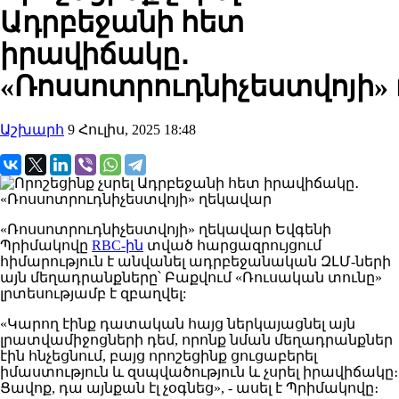
Ադրբեջանի հետ
իրավիճակը․
«Ռոսսոտրուդնիչեստվոյի»
Աշխարհ
9 Հուլիս, 2025 18:48
«Ռոսսոտրուդնիչեստվոյի»
ղեկավար
Եվգենի
Պրիմակովը
RBC-ին
տված հարցազրույցում
հիմարություն է անվանել ադրբեջանական ԶԼՄ-ների
այն մեղադրանքները՝ Բաքվում «Ռուսական տունը»
լրտեսությամբ է զբաղվել:
«Կարող էինք
դատական հայց
ներկայացնել
այն
լրատվամիջոցների
դեմ
, որոնք նման մեղադրանքներ
էին հնչեցնում, բայց
որոշեցինք
ցուցաբերել
իմաստություն
և զսպվածություն
և
չսրել իրավիճակը
։
Ցավոք
, դա
այնքան էլ չօգնեց»
, - ասել է Պրիմակովը։