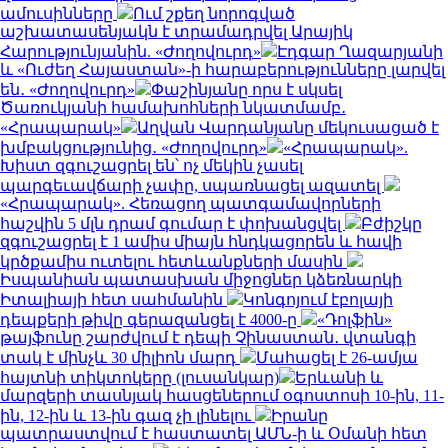
ամուսինները
Ում շքեղ նորոգված
աշխատասենյակն է տրամադրվել Արայիկ
Հարությունյանին. «Ժողովուրդ»
Էդգար Ղազարյանի
և «Ուժեղ Հայաստան»-ի հարաբերությունները լարվել
են․ «Ժողովուրդ»
Փաշինյանը որս է սկսել
Ծառուկյանի համախոհների նկատմամբ․
«Հրապարակ»
Աղվան Վարդանյանը մեկուսացած է
խմբակցությունից․ «Ժողովուրդ»
«Հրապարակ».
Խիստ զգուշացրել են՝ ոչ մեկին չասել
պարգեւավճարի չափը, սպառնացել ազատել
«Հրապարակ». Հեռացող պատգամավորների
հաշվին 5 մլն դրամ գումար է փոխանցվել
Բժիշկը
զգուշացրել է 1 ամիս միայն հնդկացորեն և հավի
կրծքամիս ուտելու հետևանքների մասին
Իսպանիան պատասխան միջոցներ կձեռնարկի
Իտալիայի հետ սահմանին
Կոնգոյում էբոլայի
դեպքերի թիվը գերազանցել է 4000-ը
«Դոլֆին»
թայֆունը շարժվում է դեպի Չինաստան․ վտանգի
տակ է մինչև 30 միլիոն մարդ
Մահացել է 26-ամյա
հայտնի տիկտոկերը (լուսանկար)
Երևանի և
մարզերի տասնյակ հասցեներում օգոստոսի 10-ին, 11-
ին, 12-ին և 13-ին գազ չի լինելու
Իրանը
պատրաստվում է հաստատել ԱՄՆ-ի և Օմանի հետ