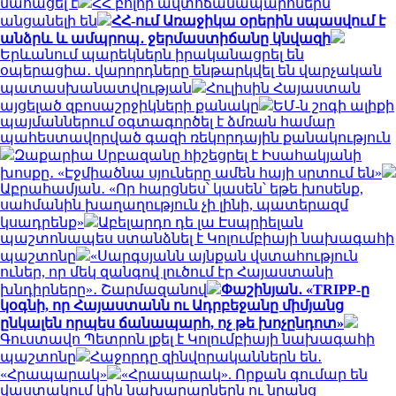
մահացել է
ՀՀ բոլոր ավտոճանապարհներն
անցանելի են
ՀՀ-ում Առաջիկա օրերին սպասվում է
անձրև և ամպրոպ․ ջերմաստիճանը կնվազի
Երևանում պարեկներն իրականացրել են
օպերացիա․ վարորդները ենթարկվել են վարչական
պատասխանատվության
Հուլիսին Հայաստան
այցելած զբոսաշրջիկների քանակը
ԵՄ-ն շոգի ալիքի
պայմաններում օգտագործել է ձմռան համար
պահեստավորված գազի ռեկորդային քանակություն
Զաքարիա Սրբազանը հիշեցրել է Իսահակյանի
խոսքը․ «Էջմիածնա սյուները ամեն հայի սրտում են»
Աբրահամյան․ «Որ հարցնես՝ կասեն՝ եթե խոսենք,
սահմանին խաղաղություն չի լինի, պատերազմ
կսադրենք»
Աբելարդո դե լա Էսպրիելան
պաշտոնապես ստանձնել է Կոլումբիայի նախագահի
պաշտոնը
«Սարգսյանն այնքան վստահություն
ուներ, որ մեկ զանգով լուծում էր Հայաստանի
խնդիրները»․ Շարմազանով
Փաշինյան․ «TRIPP-ը
կօգնի, որ Հայաստանն ու Ադրբեջանը միմյանց
ընկալեն որպես ճանապարհ, ոչ թե խոչընդոտ»
Գուստավո Պետրոն լքել է Կոլումբիայի նախագահի
պաշտոնը
Հաջորդը զինվորականներն են․
«Հրապարակ»
«Հրապարակ». Որքան գումար են
վաստակում կին նախարարներն ու նրանց