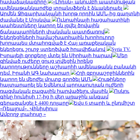
համաձայնագիրը
«Լիդսն» ակումբի պատմության
ամենաթանկարժեք տրանսֆերն է ձևակերպել
Արմեն Ջիգարխանյանի խորթ որդին ԱՄՆ-ից գաղտնի
ժամանել է Մոսկվա
Ուկրաինայի հացահատիկի
պահեստները կարող են լցվել ծովային
ճանապարհների փակման պատճառով
Եկեղեցիների համաշխարհային խորհուրդը
խորապես մտահոգված է Հայ առաքելական
եկեղեցու շուրջ ստեղծված իրավիճակով
Syria TV.
Իսրայելի զորքերը մտել են Սիրիայի հարավ
Մեր
զինված ուժերը ցույց տվեցին իրենց
կարողությունները աշխարհի ամենաթանկ բանակի
դեմ. Իրանի ԱԳ նախարար
Հղի զբոսաշրջիկներին
կարող են մերժել մուտք գործել ԱՄՆ
Հութիները
հայտարարել են Եմենում պրոսաուդյան ուժերի
ռազմական բազային հարվածելու մասին
Ոսկու
գինը հունիսի 17-ից ի վեր առաջին անգամ
գերազանցել է 4400 դոլարը
Եվս 6 տարի և ընդմիշտ
«Ռեալում»․ Վինիսիուս
Ամբողջ լրահոսը »