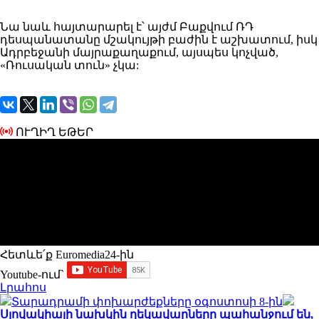
Նա
նաև հայտարարել
է՝ այժմ Բաքվում ՌԴ
դեսպանատանը մշակույթի բաժին է աշխատում, իսկ
Ադրբեջանի մայրաքաղաքում, այսպես կոչված,
«Ռուսական տուն» չկա:
ՈՒՂԻՂ ԵԹԵՐ
Հետևե՛ք Euromedia24-ին
Youtube-ում`
Լրահոս
Տարադրամի փոխարժեքները օգոստոսի 8-ին
Սլովակիայի նախկին ղեկավարները պահանջում են,