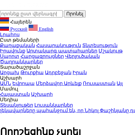
Հայերեն
Русский
English
Լրահոս
Ըստ թեմաների
Քաղաքական
Հասարակություն
Տնտեսություն
Իրավունք
Արտակարգ պատահարներ
Մշակույթ
Սպորտ
Հարցազրույցներ
Վերլուծական
Ծաղրանկարներ
Տարածաշրջան
Արցախ
Թուրքիա
Ադրբեջան
Իրան
Աշխարհ
ԱՄՆ
Եվրոպա
Մերձավոր Արևելք
Ռուսաստան
Այլ
Մամուլ
Հայաստան
Աշխարհ
Մեդիա
Տեսանյութեր
Լուսանկարներ
ավարները պահանջում են, որ Նիկոլ Փաշինյանը դ
Որոշեցինք չսրել