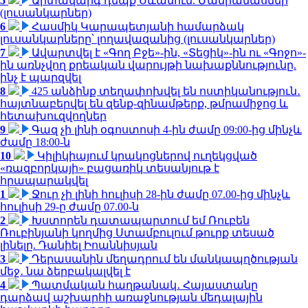
5
Արտակարգ դեպք Սևանում. Մանրամասներ
(լուսանկարներ)
6
Հասմիկ Կարապետյանի համարձակ
լուսանկարները՝ լողավազանից (լուսանկարներ)
7
Ավարտվել է «Գող Բջե»-ին, «Տեցիկ»-ին ու «Գոջո»-
ին առնչվող քրեական վարույթի նախաքննությունը.
ինչ է պարզվել
8
425 անձինք տեղափոխվել են ոստիկանություն․
հայտնաբերվել են զենք-զինամթերք, թմրամիջոց և
հետախուզվողներ
9
Գազ չի լինի օգոստոսի 4-ին ժամը 09:00-ից մինչև
ժամը 18:00-ն
10
Կիլիկիայում կրակոցներով ուղեկցված
«ռազբորկայի» բացառիկ տեսանյութ է
հրապարակվել
1
Ջուր չի լինի հուլիսի 28-ին ժամը 07.00-ից մինչև
հուլիսի 29-ը ժամը 07.00-ն
2
Խստորեն դատապարտում եմ Ռուբեն
Ռուբինյանի կողմից Ստամբուլում թուրք տեսած
լինելը. Դանիել Իոաննիսյան
3
Դերասանին մեղադրում են մանկապղծության
մեջ․ նա ձերբակալվել է
4
Պատմական հաղթանակ․ Հայաստանը
դարձավ աշխարհի առաջնության մեդալային