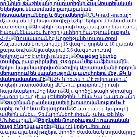
որ Նիկոլ Փաշինյանը դադարեցնի Հայ Առաքելական
Եկեղեցու նկատմամբ քաղաքական
հետապնդումները և ճնշումները
ՄԱԿ-ում Կուբայի
մշտական ​​ներկայացուցիչը նշել է երկրում ճգնաժամի
պատճառը
Արթիկի դպրոցի հաշվապահը կատարել
է առանձնապես խոշոր չափերի հափշտակություն.
ՀԿԿ
Ռուսաստանից Ադրբեջանի տարածքով
Հայաստան է ուղարկվել 15 վագոն ցորեն և 10 վագոն
քարածուխ
Ալյասկայում 5.6 մագնիտուդով
երկրաշարժ է տեղի ունեցել
Փաթեթը նետեց
տանիք, բայց չփրկվեց․ 318 գրամ մեթամֆետամին,
երկու կալանավորված
Հովիկ Աբրահամյանի որդուն
մեղադրում են սպանություն պատվիրելու մեջ․ ՔԿ-ն
մանրամասնում է
ԱՀԿ-ն հետևում է Եվրոպայում
տզերի տարածմանը ԱՄՆ-ում բուրբոն վիրուսի
հայտնաբերումից հետո
Այս գործընթացի թիրախը
Կաթողիկոսը չէ, այլ Եկեղեցին․ Նինա Կարապետյանց
Փաշինյանը «անսպասելի խոստովանություն» է
արել․ ու՞մ է նա մեղադրում
Շատ բաներ կարող էի
ավելին անել… Չեմպիոնների լիգան, ահա թե ինչ.
Մխիթարյան
Բեյոնսեն Թուրքիայում 4 դատական
հայց է ներկայացրել
Մարոկկոյից Սեուտա
պարապլանով թռչելու փորձի ժամանակ տղամարդը