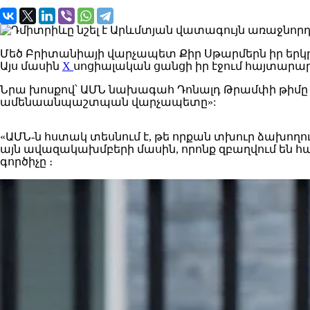
Մեծ Բրիտանիայի
վարչապետ
Ք
իր
Սթարմերն
իր երկր
Այս մասին
X
սոցիալական ցանցի իր էջում հայտարար
Նրա
խոսքով
՝
ԱՄՆ նախագահ
Դոնալդ
Թրամփի
թիմը
ամենաանպաշտպան վարչապետը»:
«ԱՄՆ
-ն հստակ
տեսնում
է, թե որքան տխուր ձախողո
այն ավազակախմբերի մասին, որոնք զբաղվում են հ
գործիչը ։