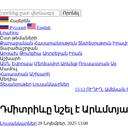
Հայերեն
Русский
English
Լրահոս
Ըստ թեմաների
Քաղաքական
Հասարակություն
Տնտեսություն
Իրավո
Տարածաշրջան
Արցախ
Թուրքիա
Ադրբեջան
Իրան
Աշխարհ
ԱՄՆ
Եվրոպա
Մերձավոր Արևելք
Ռուսաստան
Այլ
Մամուլ
Հայաստան
Աշխարհ
Մեդիա
Տեսանյութեր
Լուսանկարներ
15:12
ՈՒՂԻՂ․ Ամենայն հայոց կաթող
Դմիտրիևը նշել է Արևմտյ
Լուսանկարներ
29 Նոյեմբեր, 2025 13:00