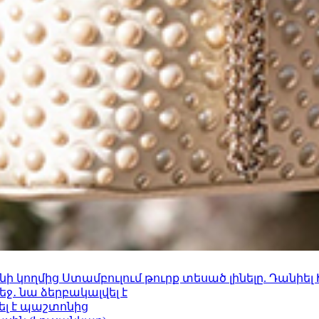
 կողմից Ստամբուլում թուրք տեսած լինելը. Դանիել
ջ․ նա ձերբակալվել է
ել է պաշտոնից