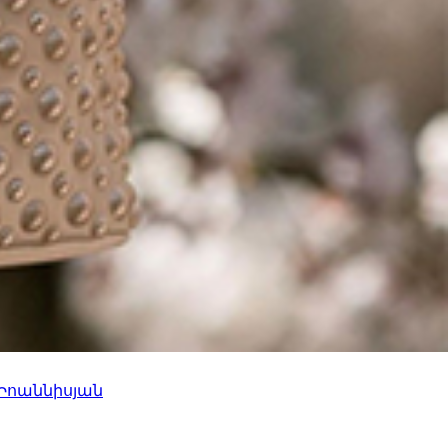
 Իոաննիսյան