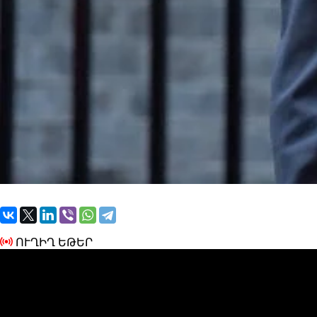
ՈՒՂԻՂ ԵԹԵՐ