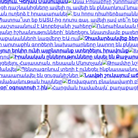
ելուն. Գեղամ Մանուկյան
Անա Բրնաբիչը շնորհավո
 Մերցի դաշնակիցները ավելի ու ավելի են քննարկու
ան ուղերձ է հրապարակել
Ես հորս դիահերձարաններ
Պատրա՞ստ եք ԵԱՏՄ-ից դուրս գալ, ավելի լավ տե՞ղ ե
ն պաշտպանում է Ադրբեջանի շահերը
Ուկրաինական ԱԹ
անը իշխանությունների՝ եկեղեցու նկատմամբ քայլե
քականների կազմերը ԵԱ-ում
Չհամարձակվեք ձեր 
ի արտաքին գործերի նախարարները կարող են քննար
ուր երկիր ունի այլընտրանք ստեղծելու իրավունք
R
րդով
Իրանական ընկերությունները սկսել են Քաջարան
այցելելու Հայաստան. դեսպան Մկրտչյան
Թրամփը նշե
մանվել
Պենտագոնում տեղի է ունեցել ինքնասպանու
. հրապարակվել են ցուցանիշներ
Նավթի շուկայում աճ 
համաձայնության հասնելը
Ծովազարդ բնակավայրի բն
օր՝ օգոստոսի 7-ին
Հարցման համաձայն՝ քաղաքացին