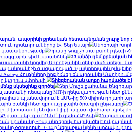
դատարան. ապօրինի քրեական հետապնդման շուրջ նոր
ուն դրսևորումներից է». Տեր Եսայի
Սերբիայի խոր
ւ կապակցությամբ
Իրանը թույլ չի տա բացել դեպի Հ
 ազգային թիմ է ստանձնել
13 անձի դեմ քրեական հ
 Ռուսաստանի կողմից Ադրբեջանին զենք վաճառելու մ
ապրանքանիշի գազավորված ոչ ալկոհոլային ըմպելի
Al Arabiya Հութիները հրթիռներ են արձակել Մարիբ
կը կտրուկ կփոխվի
Տիեզերական աղբը հարվածել է 
մենք սկսեցինք գործել
Տեր Մուշե քահանա Ենգիբարյ
այաստանի դեսպանը MIT-ի ղեկավարության հետ քն
ալիան պլանավորում է ԱՄՆ-ից 500 միլիոն դոլարի ար
յին բանկի հետ զբոսաշրջային ծրագրի ընթացքը
Ծ
ւմ խոստացել են վառելիքի ազատ վաճառք սկսել մի
43 քառ. կմ-ը. դա ՌԴ-ն է՝ ի դեմս ՀԱՊԿ-ի
Բացահայտվե
անի բանակը «Իսկանդերով» հարվածել է ուկրաինա
անը օգոստոսի 10-14-ը ներառյալ կլինի արձակուրդու