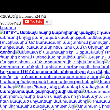
Հետևե՛ք Euromedia24-ին
Youtube-ում`
Լրահոս
ՈՒՂԻՂ․ Ամենայն հայոց կաթողիկոսը կանչվել է 
անունով կոչելը բարոյական սնանկության ամենացայտ
Ռուբինյանին՝ ԱԺ նախագահի պաշտոնում ընտրվելո
հաղթանակ Հայաստանի հետ․ Ջոն վան՛տ Սխիպը նոր
գործով
Ակնհայտ է՝ սպառնալիք էր․ Ալեքսանյանը՝
Պարսից ծոցում ստեղծված իրավիճակը
«Աչաջուր» 
սնվելուց հետո 3 անձ տեղափոխվել է հիվանդանոց
Հորդառատ անձրև, կարկուտ և ուժեղ քամի․ եղանա
Երբ ասում էին՝ Հայաստանն անհրաժեշտ չէ ոչ մեկին, 
գործը, այլև Հայաստանի արդարադատությունը»
Հ
համագործակցության հնարավորությունները
Ավստր
համար
Գևորգ Պապոյանը քննարկել է Համաշխարհա
նախընտրական քարոզարշավի մասին
Սևաստոպոլո
ընդդիմությունից՝ կա մի սուբյեկտ, որ չի ճանաչում 29.7
հետ կապված միջադեպի մանրամասները
Ռուսաստ
նոր միջուկային ռազմավարությունը
Արարատ Միրզոյ