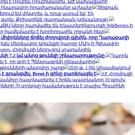
րել է Ռուբեն Ռուբինյանին՝ ԱԺ նախագահի
մ նրա հնարավոր հրաժարականը աշնանը
Տիգրան
ում եմ փնտրել, և դուք ասում եք՝ էդ
ք գտել. Քրիստինե Վարդանյան (տեսանյութ)
Ս-ները հարվածել են Եկատերինբուրգի Wildberries-ի
րը համեմատել է խորհրդային շրջանի հետ
միլիոնները ճոճել ժողովրդի գլխին, որը Ղարաբաղի
կել Մերձավոր Արևելքի հարցը ՄԱԿ-ի Գլխավոր
euters. Հորմուզի նեղուցով տարանցիկ
ի 7.2 կմ-անոց թունելի շինարարությունը
Դարոն
լ է, որ գոհ է Պենտագոնի ղեկավարից
թյունների անսովոր շարք
2026 թ. 1-ին կիսամյակում
է գրանցվել․ Brent-ի գինը բարձրացել է
AP. Հորմուզի
ակիչը հայտնաբերել է իրեն պատկանող 10 գլուխ
երի 70 տոկոսը հավանություն է տալիս Պուտինի