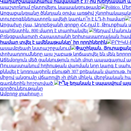
Վաղարշապատաում հավասար է 37-ին խեղդամահ ան
պաշտոնում ընտրվելու կապակցությամբ
Politico.
Արզաքանցյանը ծննդյան օրվա առթիվ շնորհակալակ
տուրբոգեներատորն ավելի կարևո՞ր է ԼՂ-ի համար
Արցախը չկա, Ադրբեջանի զորքը ՀՀ-ում է, Թուրքիա
պահեստին․ 800 մարդ է տարհանվել
Գեղամ Մանուկյ
Բռնցքամարտի Հայաստանի երիտասարդական հավա
համար տվել է ամենաթանկը՝ իր որդիներին
ԲՐԻԿՍ-
ասամբլեայի նստաշրջանում
Փաշինյան․ Յուրաքանչյ
փոխադրումները այս շաբաթ կրճատվել են մեկ երրո
Աճեմօղլուն մեծ ցանկություն ունի մոտ ապագայում 
Ռուսաստանում հղիության վարման նոր կարգ է սահ
քննվել է կոռուպցիոն բնույթի 307 քրեական վարույթ
միջով անցումը վճարովի չի լինի մինչև վերջնական 
գառներին հոշոտված
Ի՞նչ եղանակ է սպասվում այս
գործունեությանը
Ամբողջ լրահոսը »