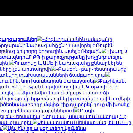
 զարգացումներ
«Հոգևորականին ավազանի
հրդարանի նախագահը շնորհավորել է Ռուբեն
որմուզ երկրորդ երթուղին, ասել է Ռեզաին
4 խաղ, 0
ետապնդում՝ ՔՊ-ի քարոզչությանը խոչընդոտելու
ասին
Պուտինը և ԱՄԷ-ի նախագահը քննարկել են
քները չեն արտադրվի
«Բամբու» բար-ռեստորանից
ում գտնվող փախստականների ճամբարի վրա
Լուսնին․ նոր խառնարան է առաջացել
Փաշինյան․
ան․ «Քննության է դրված ոչ միայն Կաթողիկոսի
նարկել է «Ակադեմիական քաղաք» նախագծի
ժողությամբ հրթիռներ գնել իր ռազմաօդային ուժերի
իծեռնակաբերդը մզկիթ էիք դարձրել՝ դուք մի խոսեք
 շարք բենզալցակայաններում
Բացի
լ են Գերմանիայի օդանավակայանում անօդաչուի
կան գնացքին
Չինաստանում մեկնաբանել են ԱՄՆ-ի
մ
Այն, ինչ որ այսօր տեղի կունենա