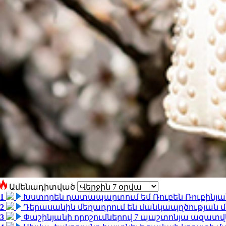
Ամենադիտված
1
Խստորեն դատապարտում եմ Ռուբեն Ռուբինյանի
2
Դերասանին մեղադրում են մանկապղծության մե
3
Փաշինյանի որոշումներով 7 պաշտոնյա ազատվ