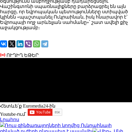
օգնությունն ամբողջությամբ դադարեցնելու
Վաշինգտոնի սպառնալիքները բարձրացրել են այն
հարցը, որ եվրոպական պետությունները ստիպված
կլինեն «պաշտպանել Ուկրաինան, իսկ հնարավոր է՝
Եվրոպայի ողջ արևելյան սահմանը»՝ շատ ավելի քիչ
աջակցությամբ։
ՈՒՂԻՂ ԵԹԵՐ
Հետևե՛ք Euromedia24-ին
Youtube-ում`
Լրահոս
Ռուս զինծառայողների կողմից Ուկրաինայի
զինված ուժերի գնդապետ է սպանվել
«Սեր». Անի