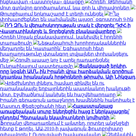
ինքնավար «Լաստոչկա» գնացքը
Հրդեհ՝ Թեհրանի
մոտ գտնվող գործարանում. կա զոհ և վիրավորներ
Թուրքիայում երկրաշարժ է տեղի ունեցել
Ի՞նչ
փոխարժեքներ են սահմանվել այսօր՝ օգոստոսի 9-ին
ՌԴ ԶՈւ-ն վերահսկողության տակ է վերցրել ԴԺՀ-ի
Վասյուտինսկոյե և Տորեցկոյե բնակավայրերը
Հրդեհ Սոլակ բնակավայրում․ կանխվել է հրդեհի
տարածումը
Նեթանյահուի խորհրդականներին
մեղադրել են Կատարին՝ Եգիպտոսի հետ
խաղաղությունը վտանգող տվյալներ փոխանցելու
մեջ
Հռոմի պապը կոչ է արել դադարեցնել
Ուկրաինայում պատերազմը
Ցանկացած երկիր,
որը կօգնի ԱՄՆ-ին Իրանի վրա հարձակման գործում,
կդառնա իրանական հրթիռների թիրախ. Ալի Նիկզադ
Վրեժխնդիր լինելու համար զինվել են ու
դարանակալել եղբայրներին պատկանող խանութի
մոտ. Էջմիածնում կանխել են հաշվեհարդարը
Իրանի գերագույն առաջնորդ Խամենեին հանդիպել է
Մասուդ Փեզեշքիանի հետ
Հայաստանյայց
առաքելական սուրբ եկեղեցին հայց է ներկայացրել՝
ընդդեմ Պետական եկամուտների կոմիտեի
Ֆորլանը վերադառնում է այնտեղ, որտեղ անջնջելի
հետք է թողել․ ԱԱ-2010-ի լավագույն ֆուտբոլիստը
գլխավորել է Ուրուգվայի հավաքականը
Զելենսկին