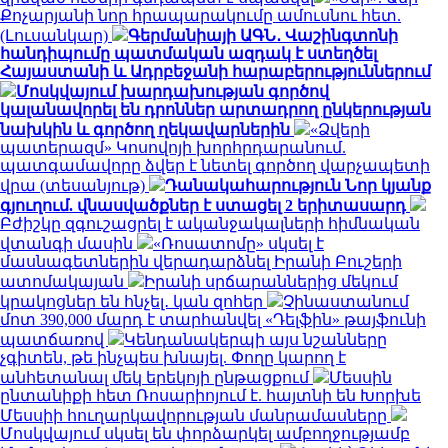
Քոչարյանի նոր հրապարակումը ամուսնու հետ.
(Լուսանկար)
Գերմանիայի ԱԳՆ․ Վաշինգտոնի
հանդիպումը պատմական ազդակ է ստեղծել
Հայաստանի և Ադրբեջանի հարաբերություններում
Մոսկվայում խարդախության գործով
կալանավորել են դրոններ արտադրող ընկերության
նախկին և գործող ղեկավարներին
«Ձվերի
պատերազմ» Կոսովոյի խորհրդարանում.
պատգամավորը ձվեր է նետել գործող վարչապետի
վրա (տեսանյութ)
Դանակահարություն Նոր կյանք
գյուղում. վնասվածքներ է ստացել 2 երիտասարդ
Բժիշկը զգուշացրել է ականջակալների հիմնական
վտանգի մասին
«Ռոսատոմը» սկսել է
մասնագետներին վերադարձնել Իրանի Բուշերի
ատոմակայան
Իրանի սրճարաններից մեկում
կրակոցներ են հնչել․ կան զոհեր
Չինաստանում
մոտ 390,000 մարդ է տարհանվել «Դելֆին» թայֆունի
պատճառով
Կենդանակերպի այս նշանները
չգիտեն, թե ինչպես խնայել. Փողը կարող է
անհետանալ մեկ երեկոյի ընթացքում
Մեսսին
ընտանիքի հետ Ռոսարիոյում է. հայտնի են Խորխե
Մեսսիի հուղարկավորության մանրամասները
Մոսկվայում սկսել են փորձարկել ամբողջությամբ