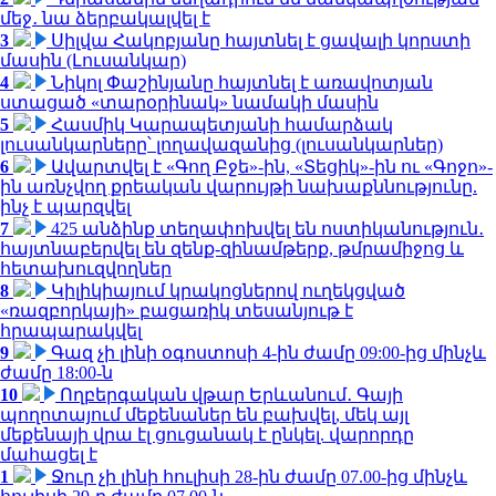
մեջ․ նա ձերբակալվել է
3
Սիլվա Հակոբյանը հայտնել է ցավալի կորստի
մասին (Լուսանկար)
4
Նիկոլ Փաշինյանը հայտնել է առավոտյան
ստացած «տարօրինակ» նամակի մասին
5
Հասմիկ Կարապետյանի համարձակ
լուսանկարները՝ լողավազանից (լուսանկարներ)
6
Ավարտվել է «Գող Բջե»-ին, «Տեցիկ»-ին ու «Գոջո»-
ին առնչվող քրեական վարույթի նախաքննությունը.
ինչ է պարզվել
7
425 անձինք տեղափոխվել են ոստիկանություն․
հայտնաբերվել են զենք-զինամթերք, թմրամիջոց և
հետախուզվողներ
8
Կիլիկիայում կրակոցներով ուղեկցված
«ռազբորկայի» բացառիկ տեսանյութ է
հրապարակվել
9
Գազ չի լինի օգոստոսի 4-ին ժամը 09:00-ից մինչև
ժամը 18:00-ն
10
Ողբերգական վթար Երևանում․ Գայի
պողոտայում մեքենաներ են բախվել, մեկ այլ
մեքենայի վրա էլ ցուցանակ է ընկել. վարորդը
մահացել է
1
Ջուր չի լինի հուլիսի 28-ին ժամը 07.00-ից մինչև