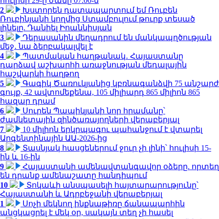
հուլիսի 29-ը ժամը 07.00-ն
2
Խստորեն դատապարտում եմ Ռուբեն
Ռուբինյանի կողմից Ստամբուլում թուրք տեսած
լինելը. Դանիել Իոաննիսյան
3
Դերասանին մեղադրում են մանկապղծության
մեջ․ նա ձերբակալվել է
4
Պատմական հաղթանակ․ Հայաստանը
դարձավ աշխարհի առաջնության մեդալային
հաշվարկի հաղթող
5
Գագիկ Ծառուկյանից կբռնագանձվի 75 անշարժ
գույք, 42 ավտոմեքենա, 105 միլիարդ 865 միլիոն 865
հազար դրամ
6
Սուրեն Պապիկյանի նոր հրամանը՝
ժամկետային զինծառայողների վերաբերյալ
7
10 միլիոն երկրպագու պահանջում է վտարել
Արգենտինային ԱԱ-2026-ից
8
Տասնյակ հասցեներում ջուր չի լինի՝ հուլիսի 15-
ին և 16-ին
9
Հայաստանի ամենավտանգավոր օձերը. որտեղ
են դրանք ամենաշատը հանդիպում
10
Տոկաևի անսպասելի հայտարարությունը՝
Հայաստանի և Ադրբեջանի վերաբերյալ
1
Սոչի մեկնող ինքնաթիռը ճանապարհին
անցկացրել է մեկ օր, սակայն տեղ չի հասել