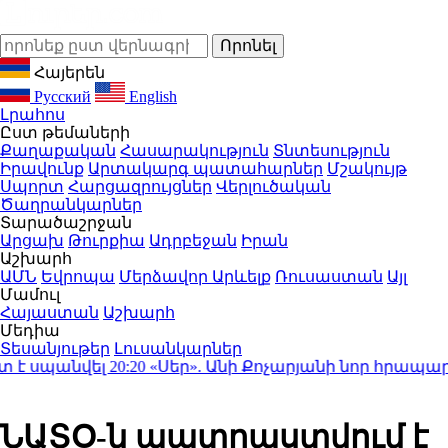
Հայերեն
Русский
English
Լրահոս
Ըստ թեմաների
Քաղաքական
Հասարակություն
Տնտեսություն
Իրավունք
Արտակարգ պատահարներ
Մշակույթ
Սպորտ
Հարցազրույցներ
Վերլուծական
Ծաղրանկարներ
Տարածաշրջան
Արցախ
Թուրքիա
Ադրբեջան
Իրան
Աշխարհ
ԱՄՆ
Եվրոպա
Մերձավոր Արևելք
Ռուսաստան
Այլ
Մամուլ
Հայաստան
Աշխարհ
Մեդիա
Տեսանյութեր
Լուսանկարներ
 սպանվել
20:20
«Սեր». Անի Քոչարյանի նոր հրապարակո
ՆԱՏՕ-ն պատրաստվում է