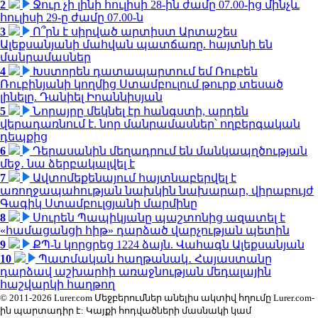
2
Ջուր չի լինի հուլիսի 28-ին ժամը 07.00-ից մինչև
հուլիսի 29-ը ժամը 07.00-ն
3
Ո՞րն է սիրված արտիստ Արտաշես
Ալեքսանյանի մահվան պատճառը. հայտնի են
մանրամասներ
4
Խստորեն դատապարտում եմ Ռուբեն
Ռուբինյանի կողմից Ստամբուլում թուրք տեսած
լինելը. Դանիել Իոաննիսյան
5
Նորայրը մեկնել էր հանգստի, արդեն
վերադառնում է. նոր մանրամասներ՝ ողբերգական
դեպքից
6
Դերասանին մեղադրում են մանկապղծության
մեջ․ նա ձերբակալվել է
7
Ավտոմեքենայում հայտնաբերվել է
առողջապահության նախկին նախարար, վիրաբույժ
Գագիկ Ստամբուլցյանի մարմինը
8
Սուրեն Պապիկյանը պաշտոնից ազատել է
«համացանցի հիթ» դարձած վարչության պետին
9
ՔՊ-ն կորցրեց 1224 ձայն. Վահագն Ալեքսանյան
10
Պատմական հաղթանակ․ Հայաստանը
դարձավ աշխարհի առաջնության մեդալային
հաշվարկի հաղթող
© 2011-2026 Lurer.com Մեջբերումներ անելիս ակտիվ հղումը Lurer.com-
ին պարտադիր է: Կայքի հոդվածների մասնակի կամ