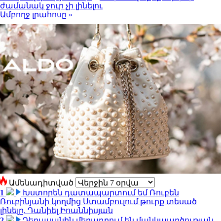
ժամանակ ջուր չի լինելու
Ամբողջ լրահոսը »
Ամենադիտված
1
Խստորեն դատապարտում եմ Ռուբեն
Ռուբինյանի կողմից Ստամբուլում թուրք տեսած
լինելը. Դանիել Իոաննիսյան
2
Դերասանին մեղադրում են մանկապղծության