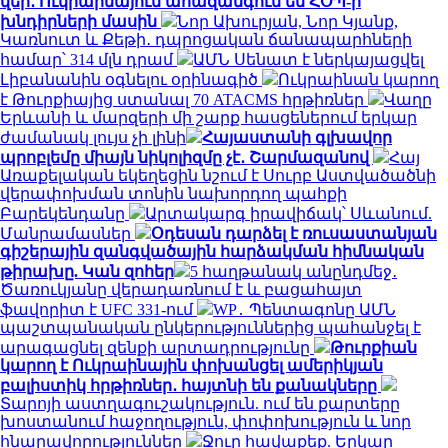
վեր․ Ուկրաինայում ահազանգում են ՀՕՊ-ի
խնդիրների մասին
Նոր Ախուրյան, Նոր Կյանք,
Կառնուտ և Քեթի․ դպրոցական ճանապարհների
համար՝ 314 մլն դրամ
ԱՄՆ Սենատ է ներկայացվել
Լիբանանին օգնելու օրինագիծ
Ուկրաինան կարող
է Թուրքիայից ստանալ 70 ATACMS հրթիռներ
Վաղը
Երևանի և մարզերի մի շարք հասցեներում երկար
ժամանակ լույս չի լինի
Հայաստանի գլխավոր
պրոբլեմը միայն նիկոլիզմը չէ․ Շարմազանով
Հայ
Առաքելական եկեղեցին նշում է Սուրբ Աստվածածնի
վերափոխման տոնին նախորդող պահքի
Բարեկենդանը
Արտակարգ իրավիճակ՝ Սևանում.
Մանրամասներ
Օդեսան դարձել է ռուսաստանյան
գիշերային զանգվածային հարձակման հիմնական
թիրախը. Կան զոհեր
5 հաղթանակ անընդմեջ․
Ծառուկյանը վերադառնում է և բացահայտ
ֆավորիտ է UFC 331-ում
WP․ Պենտագոնը ԱՄՆ
պաշտպանական ընկերություններից պահանջել է
արագացնել զենքի արտադրությունը
Թուրքիան
կարող է Ուկրաինային փոխանցել ամերիկյան
բալիստիկ հրթիռներ․ հայտնի են քանակները
Տարոյի աստղագուշակություն. ում են քարտերը
խոստանում հաջողություն, փոփոխություն և նոր
հնարավորություններ
Ջուր հավաքեք. Երկար