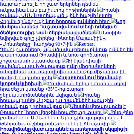
հայտարարել է, որ շատ երկրներ դեմ են
ուկրաինական բալիստիկ հրթիռներին
Իրանի
բանակ․ ԱՄՆ-ն ստիպված կլինի հաշվի նստել
Հորմուզի նեղուցի նոր իրողությունների հետ
Նոր
մանրամասներ Դաշտավանում տեղի ունեցած
ծեծկռտուքից. Կան ձերբակալվածներ
Մեսսիին
նվիրված գոլը չփրկեց «Ինտեր Մայամիին»․
«Մոնտերեյը» հաղթեց 90+7-ին
Reuters․
Դեմոկրատները լայնածավալ հետաքննություններ են
պատրաստում Թրամփի և նրա գործարար
շրջապատի նկատմամբ
Ֆինլանդիայի
սահմանապահ ծառայությունը միգրանտների
անօրինական տեղափոխման խոշոր միջազգային
ցանց է բացահայտել
Հայաստանում եղանակը
կտրուկ կփոխվի
Բավական երկար ժամանակով
հրաժեշտ կտանք +35°C-ից բարձր
ջերմաստիճաններին. Ազիզյան
Իրանը
հրապարակել Մոջթաբա Խամենեիի առաջին
տեսանյութը (տեսանյութ)
Մեսսին վերադարձել է
Ռոսարիո՝ հորը վերջին հրաժեշտը տալու
Մենք չենք
բանակցում ԱՄՆ-ի հետ․ Արաղչին պարզաբանել է
Թեհրան–Վաշինգտոն շփումների ձևաչափը
Իրավիճակը վատագույնն է պատերազմի սկզբից ի