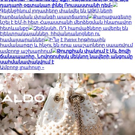
դադարի օգտակար լինել Ռուսաստանի դեմ»
Գելենջիկում լողափերը փակվել են ԱԹՍ-ների
հարձակման վտանգի պատճառով
Քաղաքագետը
նշել է ԵՄ-ի հետ Հայաստանի մերձեցման հնարավոր
հետևանքը
Զելենսկի․ ՌԴ հարվածները ավերել են
էլեկտրակայաններ, հիվանդանոցներ ու
համալսարաններ
Ի՞նչ է Patriot հրթիռային
համակարգը և ինչու են դրա պաշարները սպառվում
ամբողջ աշխարհում
Թուրքիան փակում է Սև ծովի
ճանապարհը․ Նովոռոսիյսկ մեկնող նավերի անցումը
սահմանափակվում է
Ամբողջ լրահոսը »