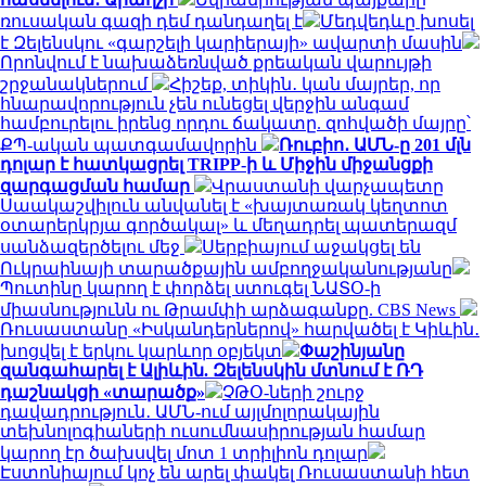
ռուսական գազի դեմ դանդաղել է
Մեդվեդևը խոսել
է Զելենսկու «գարշելի կարիերայի» ավարտի մասին
Որոնվում է նախաձեռնված քրեական վարույթի
շրջանակներում
Հիշեք, տիկին․ կան մայրեր, որ
հնարավորություն չեն ունեցել վերջին անգամ
համբուրելու իրենց որդու ճակատը. զոհվածի մայրը՝
ՔՊ-ական պատգամավորին
Ռուբիո․ ԱՄՆ-ը 201 մլն
դոլար է հատկացրել TRIPP-ի և Միջին միջանցքի
զարգացման համար
Վրաստանի վարչապետը
Սաակաշվիլուն անվանել է «խայտառակ կեղտոտ
օտարերկրյա գործակալ» և մեղադրել պատերազմ
սանձազերծելու մեջ
Սերբիայում աջակցել են
Ուկրաինայի տարածքային ամբողջականությանը
Պուտինը կարող է փորձել ստուգել ՆԱՏՕ-ի
միասնությունն ու Թրամփի արձագանքը. CBS News
Ռուսաստանը «Իսկանդերներով» հարվածել է Կիևին․
խոցվել է երկու կարևոր օբյեկտ
Փաշինյանը
զանգահարել է Ալիևին. Զելենսկին մտնում է ՌԴ
դաշնակցի «տարածք»
ՉԹՕ-ների շուրջ
դավադրություն․ ԱՄՆ-ում այլմոլորակային
տեխնոլոգիաների ուսումնասիրության համար
կարող էր ծախսվել մոտ 1 տրիլիոն դոլար
Էստոնիայում կոչ են արել փակել Ռուսաստանի հետ