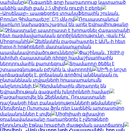
սահմանը
Ուգալդեի գոլը խաղադրույք կատարած
անձին ավելի քան 2,5 միլիոն ռուբլի է բերել
«Արսենալը» պայթեցրեց տրանսֆերային շուկան․
Բրունո Գիմարայեշը՝ £75 մլն-ով
Ռուսաստանում
կարևոր նախազգուշացում են արել Եվրամիությանը
Չինաստանը պատրաստ է խորացնել Հայաստանի
հետ ռազմավարական գործընկերությունը․ Վան Ին՝
Միրզոյանին
Զելենսկին բացահայտել է ԱՄՆ-ի հետ
Patriot-ի հրթիռների մատակարարման
պայմանավորվածությունները
Փաշինյան․ TRIPP-ը
կփոխի Հայաստանի դիրքը համաշխարհային
ներդրումային քարտեզում
Տղամարդը ծեծել է
շտապօգնության բժշկին և վարորդին
ՄԻՊ-ը կոշտ
արձագանքել է․ քրեական գործով անձնական ու
ընտանեկան տվյալների հրապարակումն
անընդունելի է
Գերմանիային մեղադրել են
Եվրամիության գազային խնդիրների համար
Բացահայտվել են Զելենսկու՝ Ռուսաստանի
դաշնակցի հետ բանակցությունների թեմաները
Մեդվեդևը Ուրսուլա ֆոն դեր Լայենին արտասովոր
մականուններ է տվել
Սիցիլիայի գլխավոր
օդանավակայանը դադարեցրել է չվերթների
ընդունումը Էթնա հրաբխի ժայթքման պատճառով
Մեդվեդև․ «Արևմուտքը կլքի Հայաստանին, երբ այն