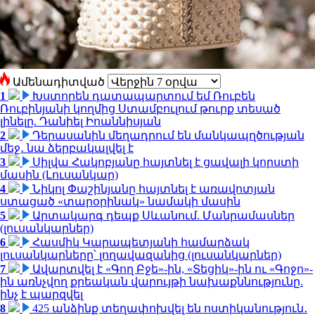
Ամենադիտված
1
Խստորեն դատապարտում եմ Ռուբեն
Ռուբինյանի կողմից Ստամբուլում թուրք տեսած
լինելը. Դանիել Իոաննիսյան
2
Դերասանին մեղադրում են մանկապղծության
մեջ․ նա ձերբակալվել է
3
Սիլվա Հակոբյանը հայտնել է ցավալի կորստի
մասին (Լուսանկար)
4
Նիկոլ Փաշինյանը հայտնել է առավոտյան
ստացած «տարօրինակ» նամակի մասին
5
Արտակարգ դեպք Սևանում. Մանրամասներ
(լուսանկարներ)
6
Հասմիկ Կարապետյանի համարձակ
լուսանկարները՝ լողավազանից (լուսանկարներ)
7
Ավարտվել է «Գող Բջե»-ին, «Տեցիկ»-ին ու «Գոջո»-
ին առնչվող քրեական վարույթի նախաքննությունը.
ինչ է պարզվել
8
425 անձինք տեղափոխվել են ոստիկանություն․