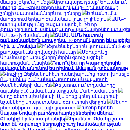
մնացել է կոմայի մեջ
Արտակարգ դեպք՝ Երևանում․
կոտրել են «Հույս բոլոր մարդկանց» հիմնադրամի
շենքի պատուհաններն ու դռները
Երևանում և
մարզերում երկար ժամանակ լույս չի լինելու
ԱՄՆ-ի
ոստիկանությունը բացահայտել է, թե որ
ֆուտբոլիստն է ամենաշատը uպառնալիքներ ստացել
ԱԱ-2026-ի ժամանակ
ՏԱՍՍ․ ԱՄՆ հատուկ
բանագնացներն առաջիկա 10 օրում կարող են այցելել
Կիև և Մոսկվա
Ինֆլուենսերներին կտուգանեն $5000
քաղաքական գովազդի համար
Մեդվեդևը
Արևմուտքի առաջնորդներին զգուշացրել է
հատուցման մասին
Դու ո՞վ ես, որ Կաթողիկոսին
ավազանի անունով ես դիմում․ Ամալյան (տեսանյութ)
Վուչիչը Զելենսկու հետ հանդիպումից հետո խոսել է
Ուկրաինայում հակամարտության ավարտի
ժամկետների մասին
Բելառուսում տղամարդը
սպանել է 10 ամսական աղջկան. Մանրամասներ
Փողը գետի պես կհոսի. Այս երեք կենդանակերպի
նշանները կհարստանան օգոստոսի վերջին
Մեսիի
ընտանիքում՝ ցավալի կորուստ
Խոշոր հրդեհ
Սայաթ Նովայի բարձրահարկ շենքերից մեկում.
Բնակիչներ են տարհանվել
Իրանն ու Օմանը շատ
մոտ են Հորմուզի նեղուցի շուրջ համաձայնության
հասնելուն․ Արաղչի
Եվրամիության պայքարը