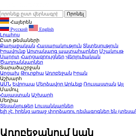
Հայերեն
Русский
English
Լրահոս
Ըստ թեմաների
Քաղաքական
Հասարակություն
Տնտեսություն
Իրավունք
Արտակարգ պատահարներ
Մշակույթ
Սպորտ
Հարցազրույցներ
Վերլուծական
Ծաղրանկարներ
Տարածաշրջան
Արցախ
Թուրքիա
Ադրբեջան
Իրան
Աշխարհ
ԱՄՆ
Եվրոպա
Մերձավոր Արևելք
Ռուսաստան
Այլ
Մամուլ
Հայաստան
Աշխարհ
Մեդիա
Տեսանյութեր
Լուսանկարներ
. իրենց առաջ փորձառու դեմագոգներ են (տեսանյու
Ադրբեջանում կան