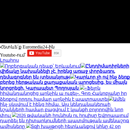
Հետևե՛ք Euromedia24-ին
Youtube-ում`
Լրահոս
Ողբերգական դեպք՝ Երևանում
Ընդդիմադիրների
վիճակը նախանձելի չէ. իրենց առաջ փորձառու
դեմագոգներ են (տեսանյութ)
Կարևոր չի ով ինչ ձեռք
բերեց հերթական քաղաքական պրոցեսից, ես միայն
կորցրեցի. Կարապետ Պողոսյան
«Ֆելոն
հիվանդանոցից պոնչիկ ա ուզել». Գոռ Հակոբյանը իր
ձեռքով որդու համար պոնչիկ է պատրաստել
Ամեն
ինչ սկսվում է հենց հիմա․ Այս կենդանակերպի
նշանների համար բացվում է կյանքի բոլորովին նոր
փուլ
2026 թվականի հունիսն ու հուլիսը Եվրոպայում
դարձել են դիտարկումների պատմության ամենաշոգ
ամիսները
Տզի խայթոցի հետևանքով կինը 42 օր