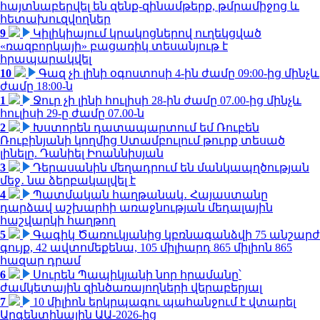
հայտնաբերվել են զենք-զինամթերք, թմրամիջոց և
հետախուզվողներ
9
Կիլիկիայում կրակոցներով ուղեկցված
«ռազբորկայի» բացառիկ տեսանյութ է
հրապարակվել
10
Գազ չի լինի օգոստոսի 4-ին ժամը 09:00-ից մինչև
ժամը 18:00-ն
1
Ջուր չի լինի հուլիսի 28-ին ժամը 07.00-ից մինչև
հուլիսի 29-ը ժամը 07.00-ն
2
Խստորեն դատապարտում եմ Ռուբեն
Ռուբինյանի կողմից Ստամբուլում թուրք տեսած
լինելը. Դանիել Իոաննիսյան
3
Դերասանին մեղադրում են մանկապղծության
մեջ․ նա ձերբակալվել է
4
Պատմական հաղթանակ․ Հայաստանը
դարձավ աշխարհի առաջնության մեդալային
հաշվարկի հաղթող
5
Գագիկ Ծառուկյանից կբռնագանձվի 75 անշարժ
գույք, 42 ավտոմեքենա, 105 միլիարդ 865 միլիոն 865
հազար դրամ
6
Սուրեն Պապիկյանի նոր հրամանը՝
ժամկետային զինծառայողների վերաբերյալ
7
10 միլիոն երկրպագու պահանջում է վտարել
Արգենտինային ԱԱ-2026-ից