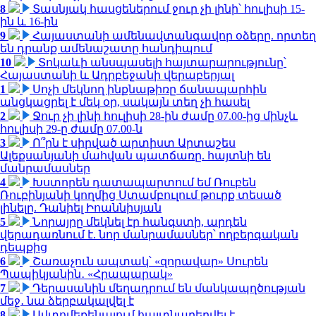
8
Տասնյակ հասցեներում ջուր չի լինի՝ հուլիսի 15-
ին և 16-ին
9
Հայաստանի ամենավտանգավոր օձերը. որտեղ
են դրանք ամենաշատը հանդիպում
10
Տոկաևի անսպասելի հայտարարությունը՝
Հայաստանի և Ադրբեջանի վերաբերյալ
1
Սոչի մեկնող ինքնաթիռը ճանապարհին
անցկացրել է մեկ օր, սակայն տեղ չի հասել
2
Ջուր չի լինի հուլիսի 28-ին ժամը 07.00-ից մինչև
հուլիսի 29-ը ժամը 07.00-ն
3
Ո՞րն է սիրված արտիստ Արտաշես
Ալեքսանյանի մահվան պատճառը. հայտնի են
մանրամասներ
4
Խստորեն դատապարտում եմ Ռուբեն
Ռուբինյանի կողմից Ստամբուլում թուրք տեսած
լինելը. Դանիել Իոաննիսյան
5
Նորայրը մեկնել էր հանգստի, արդեն
վերադառնում է. նոր մանրամասներ՝ ողբերգական
դեպքից
6
Շառաչուն ապտակ՝ «զորավար» Սուրեն
Պապիկյանին․ «Հրապարակ»
7
Դերասանին մեղադրում են մանկապղծության
մեջ․ նա ձերբակալվել է
8
Ավտոմեքենայում հայտնաբերվել է