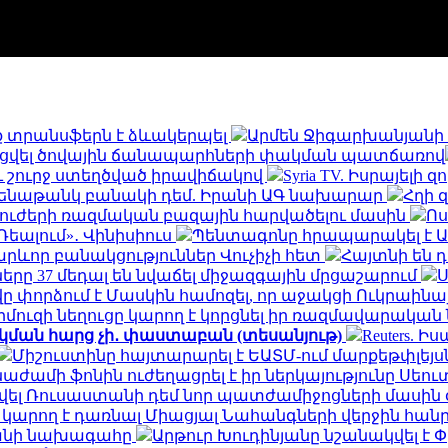
 տրանսֆերն է ձևակերպել
Արմեն Ջիգարխանյանի 
լցվել ծովային ճանապարհների փակման պատճառով
 շուրջ ստեղծված իրավիճակով
Syria TV. Իսրայելի
 ամենաթանկ բանակի դեմ. Իրանի ԱԳ նախարար
Հղի 
 ուժերի ռազմական բազային հարվածելու մասին
Ոս
Ռեալում»․ Վինիսիուս
Պենտագոնը հրապարակել է ԱԹ
րևոր բանակցություններ Վուչիչի հետ
Հայտնի են 
ները 37 մեդալ են նվաճել միջազգային մրցաշարում
Ս
վը փորձում է Մասկին համոզել, որ աջակցի Ուկրաինա
րմուզի նեղուցը կարող է կորցնել իր ռազմավարական
կման հարց չի․ փաստաբան (տեսանյութ)
Reuters.
Միշուստինը հայտարարել է ԵԱՏՄ-ում մարքեթփլե
ժամի ֆոնին ուժեղացրել է իր ներկայությունը Սեու
տվել Ռուսաստանի դեմ նոր պատժամիջոցների մասին
ր կարող է դառնալ Միացյալ Նահանգների վերջին հ
րանի նախագահը
Արթուր Խուդինյանը նշանակվել է