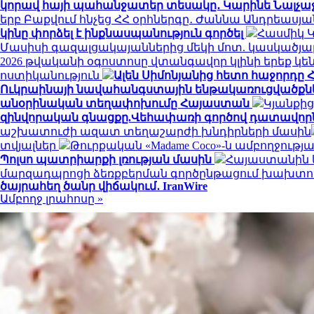
կորավ հայի պահանջատեր տեսակը․ Կարինե Նալչաջյ
երբ Բաքվում հնչեց ՀՀ օրհներգը․ Ժաննա Անդրեասյ
կինը փորձել է ինքնասպանություն գործել
Հասմիկ 
Մասիսի գազալցակայաններից մեկի մոտ. կասկածյալ
2026 թվականի օգոստոսը վտանգավոր կլինի երեք 
ոստիկանություն
Ալեն Սիմոնյանից հետո հաջորդը Հ
Ուկրաինայի նավահանգստային ենթակառուցվածքնե
անօրինական տեղափոխումը Հայաստան
Կյանքից
զինվորական գնացքը.Վեհափառի գործով դատավորն
աշխատուժի ազատ տեղաշարժի խնդիրների մասին
տվյալներ
Թուրքական «Madame Coco»-ն ամբողջութ
Պոլսո պատրիարքի լռության մասին
Հայաստանին և
մարզադպրոցի ձեռքբերման գործընթացում խախտու
ծայրահեղ ծանր վիճակում․ IranWire
Ամբողջ լրահոսը »