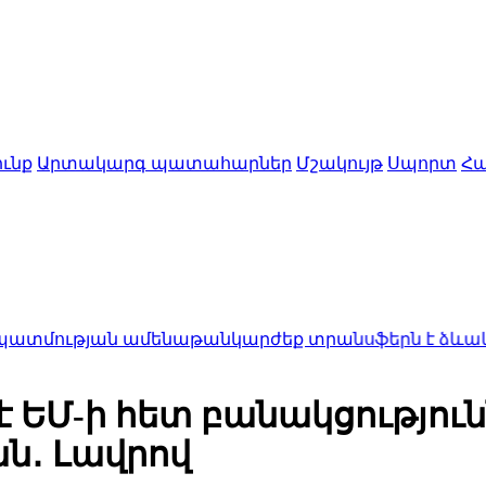
ւնք
Արտակարգ պատահարներ
Մշակույթ
Սպորտ
Հա
թյան ամենաթանկարժեք տրանսֆերն է ձևակերպել
0:
Մ-ի հետ բանակցություննե
ան․ Լավրով