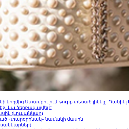
 կողմից Ստամբուլում թուրք տեսած լինելը. Դանիել
ջ․ նա ձերբակալվել է
ասին (Լուսանկար)
ացած «տարօրինակ» նամակի մասին
ւսանկարներ)