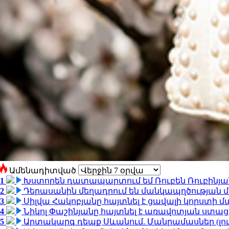
Ամենադիտված
1
Խստորեն դատապարտում եմ Ռուբեն Ռուբինյանի
2
Դերասանին մեղադրում են մանկապղծության մե
3
Սիլվա Հակոբյանը հայտնել է ցավալի կորստի մ
4
Նիկոլ Փաշինյանը հայտնել է առավոտյան ստ
5
Արտակարգ դեպք Սևանում. Մանրամասներ (լո