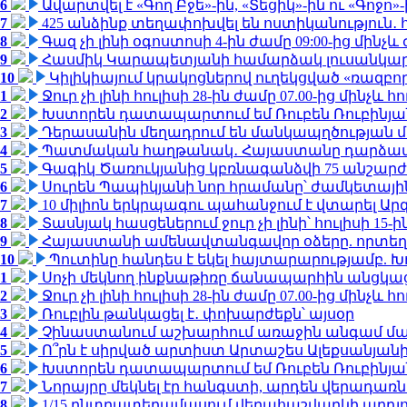
6
Ավարտվել է «Գող Բջե»-ին, «Տեցիկ»-ին ու «Գոջ
7
425 անձինք տեղափոխվել են ոստիկանություն․
8
Գազ չի լինի օգոստոսի 4-ին ժամը 09:00-ից մինչև 
9
Հասմիկ Կարապետյանի համարձակ լուսանկարն
10
Կիլիկիայում կրակոցներով ուղեկցված «ռազբ
1
Ջուր չի լինի հուլիսի 28-ին ժամը 07.00-ից մինչև հո
2
Խստորեն դատապարտում եմ Ռուբեն Ռուբինյանի
3
Դերասանին մեղադրում են մանկապղծության մե
4
Պատմական հաղթանակ․ Հայաստանը դարձավ 
5
Գագիկ Ծառուկյանից կբռնագանձվի 75 անշարժ գո
6
Սուրեն Պապիկյանի նոր հրամանը՝ ժամկետային
7
10 միլիոն երկրպագու պահանջում է վտարել Արգ
8
Տասնյակ հասցեներում ջուր չի լինի՝ հուլիսի 15-ին
9
Հայաստանի ամենավտանգավոր օձերը. որտեղ
10
Պուտինը հանդես է եկել հայտարարությամբ. Խո
1
Սոչի մեկնող ինքնաթիռը ճանապարհին անցկացրե
2
Ջուր չի լինի հուլիսի 28-ին ժամը 07.00-ից մինչև հո
3
Ռուբլին թանկացել է․ փոխարժեքն՝ այսօր
4
Չինաստանում աշխարհում առաջին անգամ մա
5
Ո՞րն է սիրված արտիստ Արտաշես Ալեքսանյա
6
Խստորեն դատապարտում եմ Ռուբեն Ռուբինյանի
7
Նորայրը մեկնել էր հանգստի, արդեն վերադառն
8
1/15 ընտրատեղամասում վերահաշվարկի արդյուն