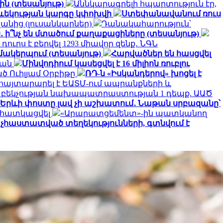
ին (տեսանյութ)
Աննկարագրելի հպարտություն էր,
թևեկության կարգը կփոխվի
Ստեփանավանում ռուս
անից (լուսանկարներ)
Դանակահարություն՝
․ ի՞նչ են մտածում քաղաքացիները (տեսանյութ)
դուրս է բերվել 1293 միավոր զենք․ ՆԳՆ
զմակերպում (տեսանյութ)
Հարվածներ են հասցվել
յան
Մինվոդիում կասեցվել է 16 միլիոն ռուբլու
ծ Ուիլյամ Օրբիթը
ՌԴ-ն «Իսկանդերով» խոցել է
հայտարարել է ԵԱՏՄ-ում ապրանքների և
հաբեկչության նախապատրաստության 1 դեպք. ԱԱԾ
Երևի փոստը լավ չի աշխատում․ Նաթան սրբազանը՝
է հատկացվել
«Արարատցեմենտ»-ին պատկանող
չհաստատված տեղեկությունների, գտնվում է