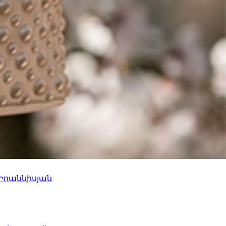
 Իոաննիսյան