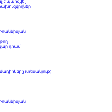
նչ է պարզվել
ետախուզվողներ
 Իոաննիսյան
թող
ազար դրամ
իմադիրները (տեսանյութ)
 Իոաննիսյան