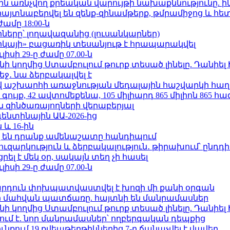
ո»-ին առնչվող քրեական վարույթի նախաքննությունը. ի
 հայտնաբերվել են զենք-զինամթերք, թմրամիջոց և հ
ժամը 18:00-ն
երը՝ լողավազանից (լուսանկարներ)
որկայի» բացառիկ տեսանյութ է հրապարակվել
ւլիսի 29-ը ժամը 07.00-ն
 կողմից Ստամբուլում թուրք տեսած լինելը. Դանիել
ջ․ նա ձերբակալվել է
աշխարհի առաջնության մեդալային հաշվարկի հաղ
ւյք, 42 ավտոմեքենա, 105 միլիարդ 865 միլիոն 865 հ
 զինծառայողների վերաբերյալ
ենտինային ԱԱ-2026-ից
 և 16-ին
 են դրանք ամենաշատը հանդիպում
ւզարկություն և ձերբակալություն․ թիրախում՝ ընդդ
լ է մեկ օր, սակայն տեղ չի հասել
ւլիսի 29-ը ժամը 07.00-ն
րդուն փոխպատվաստվել է խոզի մի քանի օրգան
նի մահվան պատճառը. հայտնի են մանրամասներ
 կողմից Ստամբուլում թուրք տեսած լինելը. Դանիել
ում է. նոր մանրամասներ՝ ողբերգական դեպքից
քում 19 քվեաթերթիկներից 7-ը ճանաչվել է վավեր