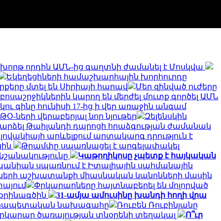
խորթ որդին ԱՄՆ-ից գաղտնի ժամանել է Մոսկվա
Եկեղեցիների համաշխարհային խորհուրդը
 զորքերը մտել են Սիրիայի հարավ
Մեր զինված ուժերը
զբոսաշրջիկներին կարող են մերժել մուտք գործել ԱՄՆ
կու գինը հունիսի 17-ից ի վեր առաջին անգամ
Օ-ների վերաբերյալ նոր նյութեր
Զելենսկին
դարձել Թաիլանդի դպրոցի հրաձգության ժամանակ
լովակիայի արևելքում արտակարգ դրություն է
յին
Թրամփը սպառնացել է արգելափակել
 նշանակությունը
Կաթողիկոսը չպետք է հայկական
 Իսպանիան սպառնում է Իտալիային սահմանային
յսների աշխատանքի միասնական կանոնների մասին
տայում
Փրկարարները հայտնաբերել են մոլորված
 օրինագծին
31-ամյա ամուսինը խանդի հողի վրա
անրապետական ​​նախագահը
Ռուբեն Ռուբինյանը
 Փրկարար ծառայության տնօրենի տեղակալ
Ո՞ւր