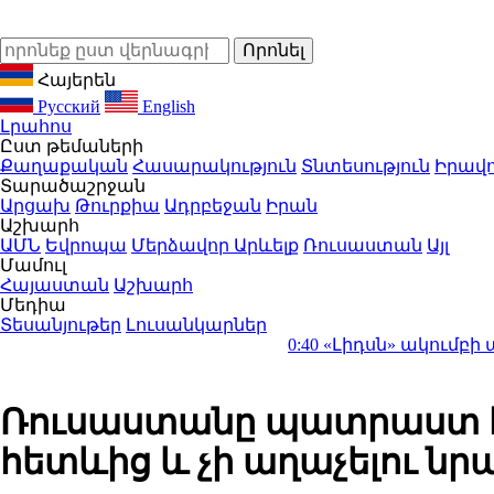
Հայերեն
Русский
English
Լրահոս
Ըստ թեմաների
Քաղաքական
Հասարակություն
Տնտեսություն
Իրավո
Տարածաշրջան
Արցախ
Թուրքիա
Ադրբեջան
Իրան
Աշխարհ
ԱՄՆ
Եվրոպա
Մերձավոր Արևելք
Ռուսաստան
Այլ
Մամուլ
Հայաստան
Աշխարհ
Մեդիա
Տեսանյութեր
Լուսանկարներ
0:40
«Լիդսն» ակումբի պատմու
Ռուսաստանը պատրաստ է Ե
հետևից և չի աղաչելու նր