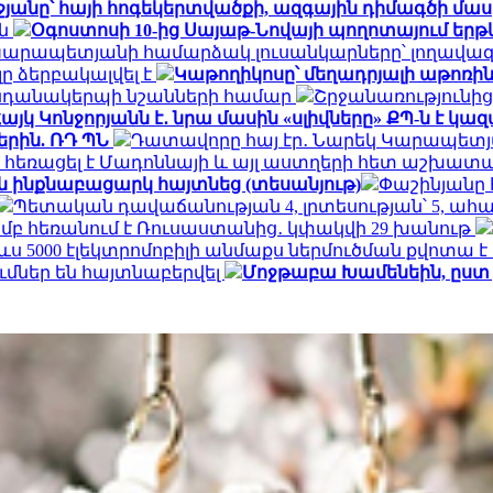
անը՝ հայի հոգեկերտվածքի, ազգային դիմագծի մաս
ան
Օգոստոսի 10-ից Սայաթ-Նովայի պողոտայում եր
Կարապետյանի համարձակ լուսանկարները՝ լողավազ
ը ձերբակալվել է
Կաթողիկոսը՝ մեղադրյալի աթոռին
կենդանակերպի նշանների համար
Շրջանառությունից 
այկ Կոնջորյանն է․ նրա մասին «սլիվները» ՔՊ-ն է կա
րին. ՌԴ ՊՆ
Դատավորը հայ էր․ Նարեկ Կարապետ
 հեռացել է Մադոննայի և այլ աստղերի հետ աշխատա
 ինքնաբացարկ հայտնեց (տեսանյութ)
Փաշինյանը 
Պետական դավաճանության 4, լրտեսության՝ 5, ա
յամբ հեռանում է Ռուսաստանից․ կփակվի 29 խանութ
ս 5000 էլեկտրոմոբիլի անմաքս ներմուծման քվոտա 
մներ են հայտնաբերվել
Մոջթաբա Խամենեին, ըստ 