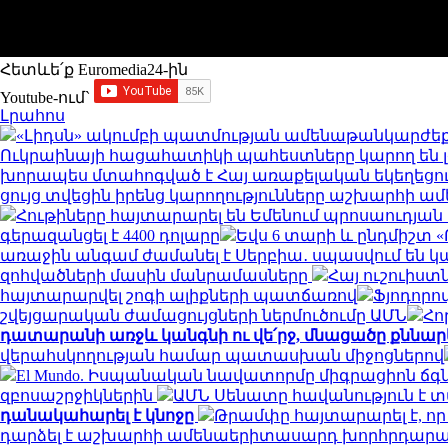
Հետևե՛ք Euromedia24-ին
Youtube-ում`
Լրահոս
«Լիդսն» ակումբի պատմության ամենաթանկարժեք
Ուկրաինայի հացահատիկի պահեստները կարող են 
խորապես մտահոգված է Հայ առաքելական եկեղեցու
ցույց տվեցին իրենց կարողությունները աշխարհի
Հութիները հայտարարել են Եմենում պրոսաուդյան
գերազանցել է 4400 դոլարը
Եվս 6 տարի և ընդմիշտ «
առաջին անգամ ժամանել է Սերբիա․ սպասվում են կա
զոհվածների մասին մանրամասները
Հայ ուշուիստ
հայտարարվել շոգի ալիքների պատճառով
Ֆյոդորո
շվեյցարական ժամացույցների ներմուծումը ԱՄՆ
Հո
դատարանի առջև կանգնի ու վե՛րջ, մնացածը քննար
վերահսկողության համար պատասխան միջոցներով
El Mundo. Իսպանական նավատորմը միգրացիոն ճգնա
զբոսաշրջիկներին
ԱՄՆ Սենատը հավանություն է 
դանակահարել է կնոջը
Թրամփը հայտարարել է, ո
դարձել է աշխարհի ամենաերիտասարդ խորհրդա