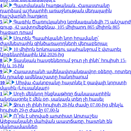
4
Պատմական հաղթանակ․ Հայաստանը
դարձավ աշխարհի առաջնության մեդալային
հաշվարկի հաղթող
5
Գագիկ Ծառուկյանից կբռնագանձվի 75 անշարժ
գույք, 42 ավտոմեքենա, 105 միլիարդ 865 միլիոն 865
հազար դրամ
6
Սուրեն Պապիկյանի նոր հրամանը՝
ժամկետային զինծառայողների վերաբերյալ
7
10 միլիոն երկրպագու պահանջում է վտարել
Արգենտինային ԱԱ-2026-ից
8
Տասնյակ հասցեներում ջուր չի լինի՝ հուլիսի 15-
ին և 16-ին
9
Հայաստանի ամենավտանգավոր օձերը. որտեղ
են դրանք ամենաշատը հանդիպում
10
Սիլվա Հակոբյանը հայտնել է ցավալի կորստի
մասին (Լուսանկար)
1
Սոչի մեկնող ինքնաթիռը ճանապարհին
անցկացրել է մեկ օր, սակայն տեղ չի հասել
2
Ջուր չի լինի հուլիսի 28-ին ժամը 07.00-ից մինչև
հուլիսի 29-ը ժամը 07.00-ն
3
Ո՞րն է սիրված արտիստ Արտաշես
Ալեքսանյանի մահվան պատճառը. հայտնի են
մանրամասներ