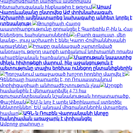
Կալինինգրադի մարզում ամերիկյան
հետախուզական ինքնաթիռ է թռչում
Արամ
Վարդևանյանը ընտրվեց ԱԺ փոխնախագահ.
Աշխարհի ամենատարեց նախագահը անհետ կորել է
(տեսանյութ)
Թուրքիայի Հայոց
պատրիարքությունը զորակցել է Գարեգին Բ-ին և Հայ
Եկեղեցու եպիսկոպոսներին
«Բարի գալուստ, մեր
կյանք». լույս աշխարհ է եկել Կարո Հովհաննիսյանի
առաջնեկը
Իրաքը ցանկացած չարտոնված
անօդաչու թռչող սարքի արձակում կդիտարկի որպես
ահաբեկչական հարձակում
Մայրության նպաստից
մինչև հիփոթեքի մարում․ ինչ աջակցություն է
պետությունը տալիս երեխա ունեցող ընտանիքներին
Պռոշյանում առաջացած խոշոր հրդեհը մարվել է
Գեներալը հայտարարել է, որ Ռուսաստանում
մոբիլիզացիայի անհրաժեշտություն չկա
Աշոցքի
համայնքին է վերադարձվել 4,73 հա
գյուղատնտեսական նշանակության հողատարածք․
Փաշինյան
ԵՄ-ն կոչ է արել Աֆրիկայում ստեղծել
կենտրոններ՝ ԵՄ անդամ միգրանտներին վտարելու
համար
ԱԳՆ-ն Ռուբեն Վարդանյանի կնոջը
հանդիպման առաջարկ է փոխանցել
Ամբողջ լրահոսը »