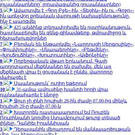
լուսանկարները՝ լողավազանից (լուսանկարներ)
5
Ավարտվել է «Գող Բջե»-ին, «Տեցիկ»-ին ու «Գոջո»-
ին առնչվող քրեական վարույթի նախաքննությունը.
ինչ է պարզվել
6
425 անձինք տեղափոխվել են ոստիկանություն․
հայտնաբերվել են զենք-զինամթերք, թմրամիջոց և
հետախուզվողներ
7
Բերման են ենթարկվել «Նարդոսցի Սերգուլիկը»,
«Փումփուլիկը», «Սնայպերչիկը», «Բեթմենը»,
«Խուճուճիկը», «Խուտուտիկը», «Այֆոնչիկը»
8
Ողբերգական վթար Երևանում․ Գայի
պողոտայում մեքենաներ են բախվել, մեկ այլ
մեքենայի վրա էլ ցուցանակ է ընկել. վարորդը
մահացել է
9
Սպանություն՝ ուղիղ եթերում
10
31-ամյա ամուսինը խանդի հողի վրա
դանակահարել է կնոջը
1
Ջուր չի լինի հուլիսի 28-ին ժամը 07.00-ից մինչև
հուլիսի 29-ը ժամը 07.00-ն
2
Խստորեն դատապարտում եմ Ռուբեն
Ռուբինյանի կողմից Ստամբուլում թուրք տեսած
լինելը. Դանիել Իոաննիսյան
3
Դերասանին մեղադրում են մանկապղծության
մեջ․ նա ձերբակալվել է