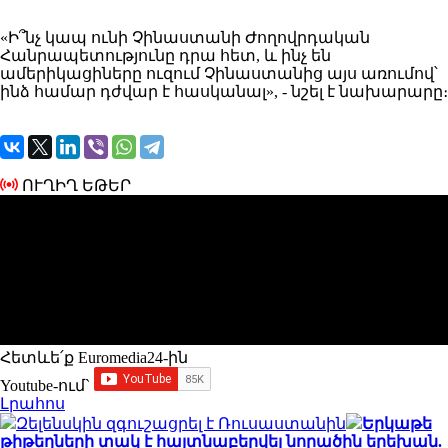
«Ի՞նչ կապ ունի Չինաստանի Ժողովրդական
Հանրապետությունը դրա հետ, և ինչ են
ամերիկացիները ուզում Չինաստանից այս առումով՝
ինձ համար դժվար է հասկանալ», - նշել է նախարարը։
ՈՒՂԻՂ ԵԹԵՐ
Հետևե՛ք Euromedia24-ին
Youtube-ում`
Լրահոս
Զելենսկին զգուշացրել է Ռուսաստանին
Երկաթե
թիթեղների տակ է հայտնաբերվել նորածին երեխան.