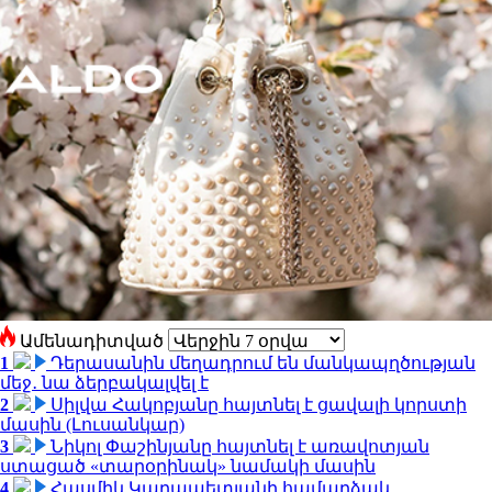
Ամենադիտված
1
Դերասանին մեղադրում են մանկապղծության
մեջ․ նա ձերբակալվել է
2
Սիլվա Հակոբյանը հայտնել է ցավալի կորստի
մասին (Լուսանկար)
3
Նիկոլ Փաշինյանը հայտնել է առավոտյան
ստացած «տարօրինակ» նամակի մասին
4
Հասմիկ Կարապետյանի համարձակ