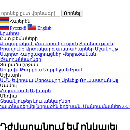
Հայերեն
Русский
English
Լրահոս
Ըստ թեմաների
Քաղաքական
Հասարակություն
Տնտեսություն
Իրավունք
Արտակարգ պատահարներ
Մշակույթ
Սպորտ
Հարցազրույցներ
Վերլուծական
Ծաղրանկարներ
Տարածաշրջան
Արցախ
Թուրքիա
Ադրբեջան
Իրան
Աշխարհ
ԱՄՆ
Եվրոպա
Մերձավոր Արևելք
Ռուսաստան
Այլ
Մամուլ
Հայաստան
Աշխարհ
Մեդիա
Տեսանյութեր
Լուսանկարներ
յտնաբերվել նորածին երեխան. Մանրամասներ
23:12
Իս
Դժվարանում եմ ընկալել