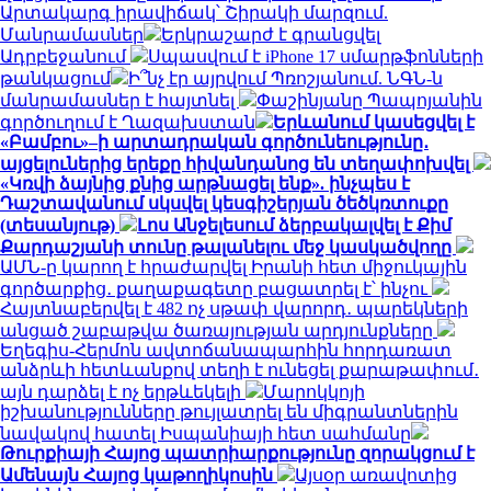
Արտակարգ իրավիճակ՝ Շիրակի մարզում.
Մանրամասներ
Երկրաշարժ է գրանցվել
Ադրբեջանում
Սպասվում է iPhone 17 սմարթֆոնների
թանկացում
Ի՞նչ էր այրվում Պռոշյանում. ՆԳՆ-ն
մանրամասներ է հայտնել
Փաշինյանը Պապոյանին
գործուղում է Ղազախստան
Երևանում կասեցվել է
«Բամբու»–ի արտադրական գործունեությունը․
այցելուներից երեքը հիվանդանոց են տեղափոխվել
«Կռվի ձայնից քնից արթնացել ենք». ինչպես է
Դաշտավանում սկսվել կեսգիշերյան ծեծկռտուքը
(տեսանյութ)
Լոս Անջելեսում ձերբակալվել է Քիմ
Քարդաշյանի տունը թալանելու մեջ կասկածվողը
ԱՄՆ-ը կարող է հրաժարվել Իրանի հետ միջուկային
գործարքից․ քաղաքագետը բացատրել է՝ ինչու
Հայտնաբերվել է 482 ոչ սթափ վարորդ․ պարեկների
անցած շաբաթվա ծառայության արդյունքները
Եղեգիս-Հերմոն ավտոճանապարհին հորդառատ
անձրևի հետևանքով տեղի է ունեցել քարաթափում․
այն դարձել է ոչ երթևեկելի
Մարոկկոյի
իշխանությունները թույլատրել են միգրանտներին
նավակով հատել Իսպանիայի հետ սահմանը
Թուրքիայի Հայոց պատրիարքությունը զորակցում է
Ամենայն Հայոց կաթողիկոսին
Այսօր առավոտից