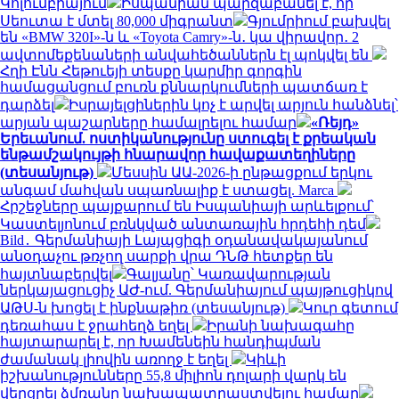
Կոլումբիայում
Իսպանիան պարզաբանել է, որ
Սեուտա է մտել 80,000 միգրանտ
Գյումրիում բախվել
են «BMW 320I»-ն և «Toyota Camry»-ն․ կա վիրավոր․ 2
ավտոմեքենաների անվահեծաններն էլ պոկվել են
Հղի Էնն Հեթուեյի տեսքը կարմիր գորգին
համացանցում բուռն քննարկումների պատճառ է
դարձել
Իսրայելցիներին կոչ է արվել արյուն հանձնել՝
արյան պաշարները համալրելու համար
«Ռեյդ»
Երեւանում. ոստիկանությունը ստուգել է քրեական
ենթամշակույթի հնարավոր հավաքատեղիները
(տեսանյութ)
Մեսսին ԱԱ-2026-ի ընթացքում երկու
անգամ մահվան սպառնալիք է ստացել. Marca
Հրշեջները պայքարում են Իսպանիայի արևելքում՝
Կաստելյոնում բռնկված անտառային հրդեհի դեմ
Bild․ Գերմանիայի Լայպցիգի օդանավակայանում
անօդաչու թռչող սարքի վրա ԴՆԹ հետքեր են
հայտնաբերվել
Գալյանը՝ Կառավարության
ներկայացուցիչ ԱԺ-ում. Գերմանիայում պայթուցիկով
ԱԹՍ-ն խոցել է ինքնաթիռ (տեսանյութ)
Կուր գետում
դեռահաս է ջրահեղձ եղել
Իրանի նախագահը
հայտարարել է, որ Խամենեին հանդիպման
ժամանակ լիովին առողջ է եղել
Կիևի
իշխանությունները 55,8 միլիոն դոլարի վարկ են
վերցրել ձմռանը նախապատրաստվելու համար