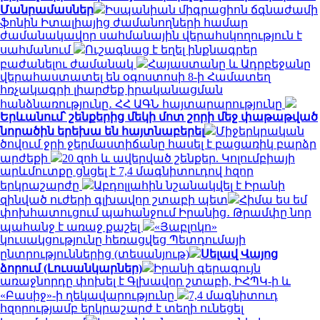
Մանրամասներ
Իսպանիան միգրացիոն ճգնաժամի
ֆոնին Իտալիայից ժամանողների համար
ժամանակավոր սահմանային վերահսկողություն է
սահմանում
Ուշագնաց է եղել ինքնագրեր
բաժանելու ժամանակ
Հայաստանը և Ադրբեջանը
վերահաստատել են օգոստոսի 8-ի Համատեղ
հռչակագրի լիարժեք իրականացման
հանձնառությունը․ ՀՀ ԱԳՆ հայտարարությունը
Երևանում՝ շենքերից մեկի մոտ շորի մեջ փաթաթված
նորածին երեխա են հայտնաբերել
Միջերկրական
ծովում ջրի ջերմաստիճանը հասել է բացառիկ բարձր
արժեքի
20 զոհ և ավերված շենքեր. Կոլումբիայի
արևմուտքը ցնցել է 7,4 մագնիտուդով հզոր
երկրաշարժը
Աբդոլլահին նշանակվել է Իրանի
զինված ուժերի գլխավոր շտաբի պետ
Հիմա ես եմ
փոխհատուցում պահանջում Իրանից․ Թրամփը նոր
պահանջ է առաջ քաշել
«Յաբլոկո»
կուսակցությունը հեռացվեց Պետդումայի
ընտրություններից (տեսանյութ)
Սելավ Վայոց
ձորում (Լուսանկարներ)
Իրանի գերագույն
առաջնորդը փոխել է Գլխավոր շտաբի, ԻՀՊԿ-ի և
«Բասիջ»-ի ղեկավարությունը
7,4 մագնիտուդ
հզորությամբ երկրաշարժ է տեղի ունեցել