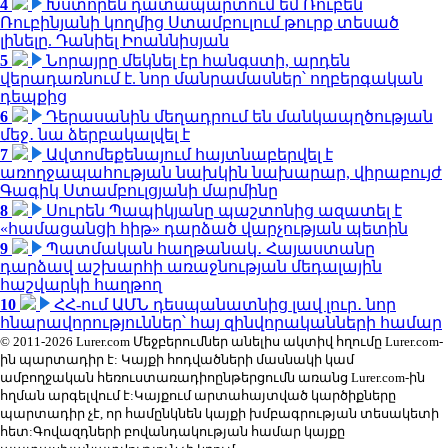
4
Խստորեն դատապարտում եմ Ռուբեն
Ռուբինյանի կողմից Ստամբուլում թուրք տեսած
լինելը. Դանիել Իոաննիսյան
5
Նորայրը մեկնել էր հանգստի, արդեն
վերադառնում է. նոր մանրամասներ՝ ողբերգական
դեպքից
6
Դերասանին մեղադրում են մանկապղծության
մեջ․ նա ձերբակալվել է
7
Ավտոմեքենայում հայտնաբերվել է
առողջապահության նախկին նախարար, վիրաբույժ
Գագիկ Ստամբուլցյանի մարմինը
8
Սուրեն Պապիկյանը պաշտոնից ազատել է
«համացանցի հիթ» դարձած վարչության պետին
9
Պատմական հաղթանակ․ Հայաստանը
դարձավ աշխարհի առաջնության մեդալային
հաշվարկի հաղթող
10
ՀՀ-ում ԱՄՆ դեսպանատնից լավ լուր․ նոր
հնարավորություններ՝ հայ զինվորականների համար
© 2011-2026 Lurer.com Մեջբերումներ անելիս ակտիվ հղումը Lurer.com-
ին պարտադիր է: Կայքի հոդվածների մասնակի կամ
ամբողջական հեռուստառադիոընթերցումն առանց Lurer.com-ին
հղման արգելվում է:Կայքում արտահայտված կարծիքները
պարտադիր չէ, որ համընկնեն կայքի խմբագրության տեսակետի
հետ:Գովազդների բովանդակության համար կայքը